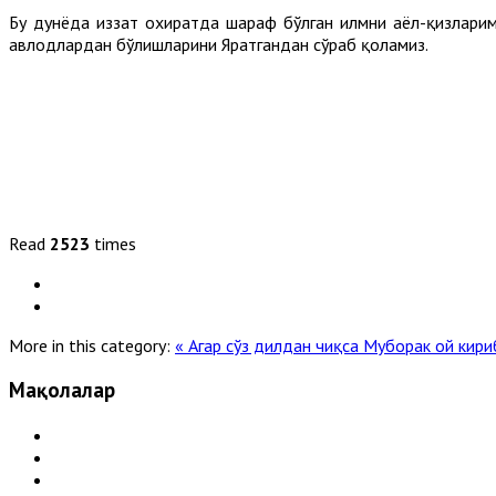
Бу дунёда иззат охиратда шараф бўлган илмни аёл-қизларим
авлодлардан бўлишларини Яратгандан сўраб қоламиз.
Read
2523
times
More in this category:
« Агар сўз дилдан чиқса
Муборак ой кири
Мақолалар