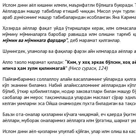
Ислом дини аёл кишини илмли, маърифатли бўлишга буюради. Та
Аёллардан машҳур табиблар етишиб чиққан. Мисол учун турли
араб дунёсининг машҳур табибаларидан ҳисобланган. Яна Карима
Ҳозирда аёллар фақат уйда ўтиришлари керак, илм олмасала
мўмину мўминаларга баробар равишда илм олишни тарғиб қи
мўмин ва мўминага фарздир”
,
деб марҳамат қилганлар.
Шунингдек, уламолар ва фақиҳлар фарзи айн илмларда аёллар ҳа
Ал­лоҳ таоло марҳамат қилади:
“Ким, у хоҳ эркак бўл­син, хоҳ
ипича ҳам зулм қилинмагай”
(Нисо сураси
, 124)
Пайғамбаримиз соллаллоҳу алайҳи васалламнинг уйларида қилг
кўп эканини биламиз. Набий алайҳиссаломнинг аёлларидан кўпл
бўлиб, ўткир қобилиятлари, нодир заковатлари билан машҳур б
саҳобалар ҳам мерос тақсимлашда улардан маслаҳат сўрар эдил
келган ҳукмларни эса Ойша онамиздек пухта биладиган ва тақс
Баъзи ота-оналар қизларини кўчага чиқармай, ҳеч қаерда ўқит
аёллари, муборак оналаримиз аёлларга илм ўргатиш, шариат ҳу
Ислом дини аёл-қизларни улуғлаб қўйган, улар илм олиш ва касб