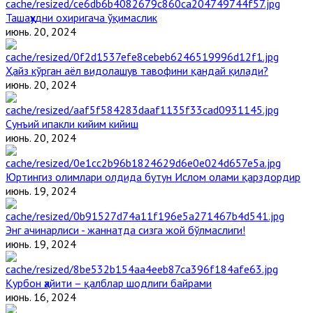
Ташаҳҳудни охиригача ўқимаслик
июнь. 20, 2024
Ҳайз кўрган аёл видолашув тавофини қандай қилади?
июнь. 20, 2024
Сунъий ипакли кийим кийиш
июнь. 20, 2024
Юртингиз олимлари олдида бутун Ислом олами қарздордир
июнь. 19, 2024
Энг ачинарлиси - жаннатда сизга жой бўлмаслиги!
июнь. 19, 2024
Қурбон ҳайити – қалблар шодлиги байрами
июнь. 16, 2024