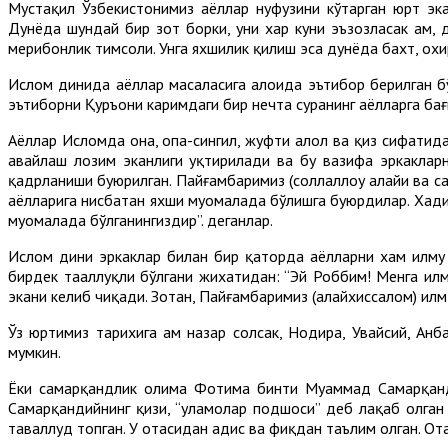
Мустақил Ўзбекистонимиз аёллар нуфузини кўтарган юрт эка
Дунёда шундай бир зот борки, уни хар куни эъзозласак ҳам, д
меҳрибонлик тимсоли. Унга яхшилик қилиш эса дунёда бахт, о
Ислом динида аёллар масаласига алоҳида эътибор берилган бў
эътиборни Қуръони каримдаги бир нечта суранинг аёлларга бағ
Аёллар Исломда она, опа-сингил, жуфти ҳалол ва қиз сифатида
авайлаш лозим эканлиги уқтирилади ва бу вазифа эркакларн
қадрланиши буюрилган. Пайғамбаримиз (соллаллоҳу алайҳи ва с
аёлларига нисбатан яхши муомалада бўлишга буюрдилар. Хадисл
муомалада бўлганингиздир”. деганлар.
Ислом дини эркаклар билан бир қаторда аёлларни хам илму 
бирдек тааллуқли бўлгани жихатидан: “Эй Роббим! Менга ил
экани келиб чиқади. Зотан, Пайғамбаримиз (алайхиссалом) илм
Ўз юртимиз тарихига ҳам назар солсак, Нодира, Увайсий, Ан
мумкин.
Ёки самарқандлик олима Фотима бинти Муҳаммад Самарқанди
Самарқандийнинг қизи, “уламолар подшоси” деб лақаб олган
таваллуд топган. У отасидан ҳадис ва фиқҳдан таълим олган. Ота