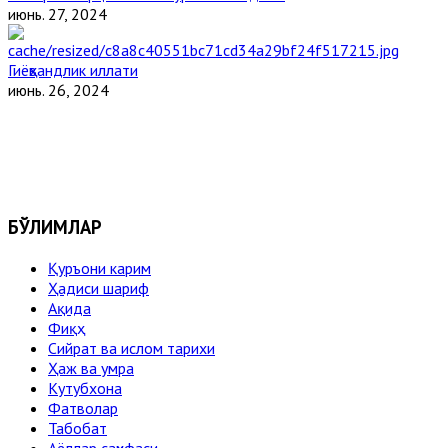
июнь. 27, 2024
Гиёҳвандлик иллати
июнь. 26, 2024
БЎЛИМЛАР
Қуръони карим
Ҳадиси шариф
Ақида
Фиқҳ
Сийрат ва ислом тарихи
Ҳаж ва умра
Кутубхона
Фатволар
Табобат
Аёллар саҳифаси