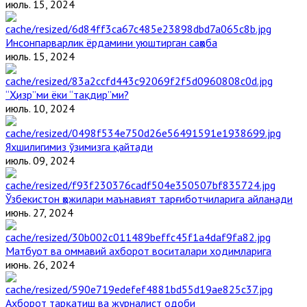
июль. 15, 2024
Инсонпарварлик ёрдамини уюштирган саҳоба
июль. 15, 2024
“Ҳизр”ми ёки “тақдир”ми?
июль. 10, 2024
Яхшилигимиз ўзимизга қайтади
июль. 09, 2024
Ўзбекистон ҳожилари маънавият тарғиботчиларига айланади
июнь. 27, 2024
Матбуот ва оммавий ахборот воситалари ходимларига
июнь. 26, 2024
Ахборот тарқатиш ва журналист одоби