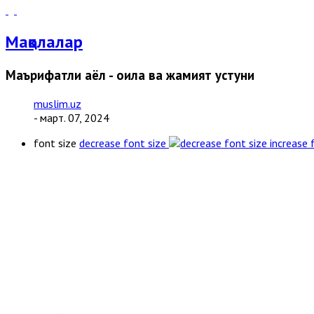
Мақолалар
Маърифатли аёл - оила ва жамият устуни
muslim.uz
- март. 07, 2024
font size
decrease font size
increase 