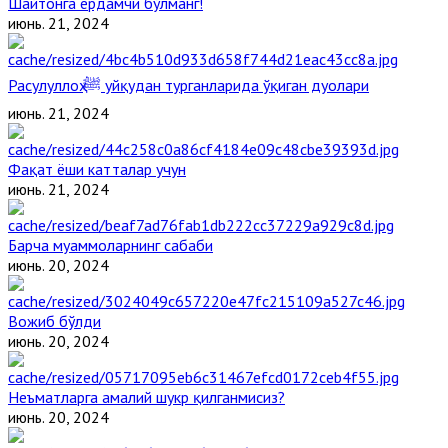
Шайтонга ёрдамчи бўлманг!
июнь. 21, 2024
Расулуллоҳ ﷺ уйқудан турганларида ўқиган дуолари
июнь. 21, 2024
Фақат ёши катталар учун
июнь. 21, 2024
Барча муаммоларнинг сабаби
июнь. 20, 2024
Вожиб бўлди
июнь. 20, 2024
Неъматларга амалий шукр қилганмисиз?
июнь. 20, 2024