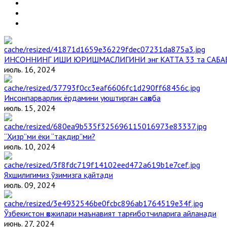
ИНСОННИНГ ИШИ ЮРИШМАСЛИГИНИ энг КАТТА 33 та САБА
июль. 16, 2024
Инсонпарварлик ёрдамини уюштирган саҳоба
июль. 15, 2024
“Ҳизр”ми ёки “тақдир”ми?
июль. 10, 2024
Яхшилигимиз ўзимизга қайтади
июль. 09, 2024
Ўзбекистон ҳожилари маънавият тарғиботчиларига айланади
июнь. 27, 2024