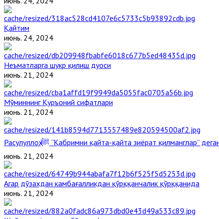
июнь. 24, 2024
Қайтим
июнь. 24, 2024
Неъматларга шукр қилиш дуоси
июнь. 21, 2024
Мўминнинг Қуръоний сифатлари
июнь. 21, 2024
Расулуллоҳ ﷺ “Қабримни қайта-қайта зиёрат қилманглар” де
июнь. 21, 2024
Агар дўзахдан камбағалликдан қўрққанчалик қўрққанида
июнь. 21, 2024