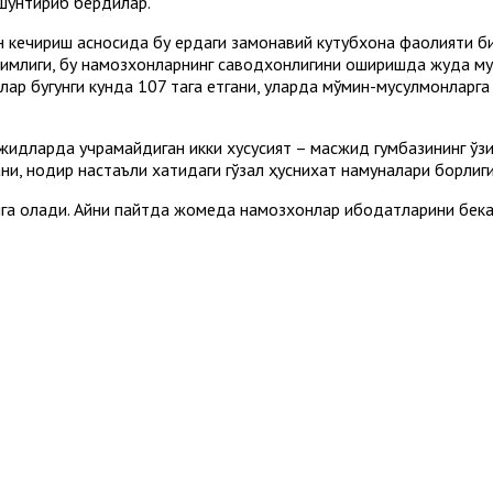
ушунтириб бердилар.
н кечириш асносида бу ердаги замонавий кутубхона фаолияти б
имлиги, бу намозхонларнинг саводхонлигини оширишда жуда муҳ
ар бугунги кунда 107 тага етгани, уларда мўмин-мусулмонларга
идларда учрамайдиган икки хусусият – масжид гумбазининг ўзи
и, нодир настаълиқ хатидаги гўзал ҳуснихат намуналари борлиг
га олади. Айни пайтда жомеда намозхонлар ибодатларини бекам