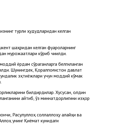
изнинг турли ҳудудларидан келган
шкент шаҳридан келган фуқароларнинг
ан мурожаатлари кўриб чиқилди.
моддий ёрдам сўраганларга белгиланган
лди. Шунингдек, Қорқалпоғистон давлат
 кундалик эҳтиёжлари учун моддий кўмак
.
орликларини билдирдилар. Хусусан, олдин
рланганини айтиб, ўз миннатдорлигини изҳор
нончи, Расулуллоҳ соллаллоҳу алайҳи ва
 Аллоҳ унинг Қиёмат кунидаги