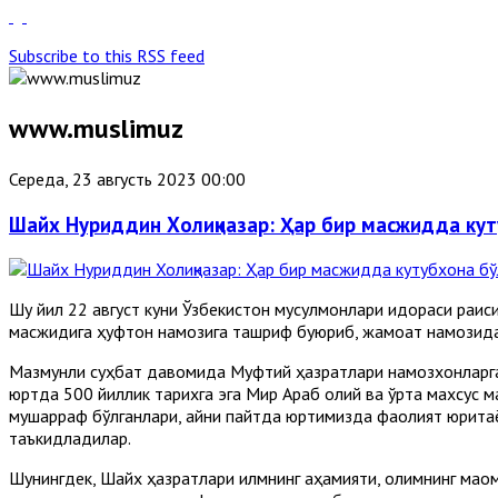
Subscribe to this RSS feed
www.muslimuz
Середа, 23 августь 2023 00:00
Шайх Нуриддин Холиқназар: Ҳар бир масжидда ку
Шу йил 22 август куни Ўзбекистон мусулмонлари идораси раи
масжидига ҳуфтон намозига ташриф буюриб, жамоат намозидан
Мазмунли суҳбат давомида Муфтий ҳазратлари намозхонларга 
юртда 500 йиллик тарихга эга Мир Араб олий ва ўрта махсус м
мушарраф бўлганлари, айни пайтда юртимизда фаолият юрита
таъкидладилар.
Шунингдек, Шайх ҳазратлари илмнинг аҳамияти, олимнинг мақом