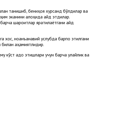
илан танишиб, бениҳоя хурсанд бўлдилар ва
им эканини алоҳида қайд этдилар.
 барча шароитлар яратилаётгани қайд
га хос, ноанъанавий услубда барпо этилгани
и билан аҳамиятлидир.
у кўст адо этишлари учун барча қулайлик ва