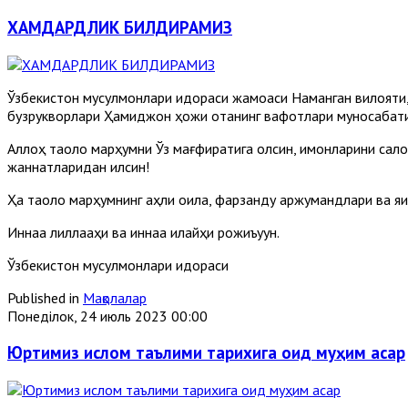
ХАМДАРДЛИК БИЛДИРАМИЗ
Ўзбекистон мусулмонлари идораси жамоаси Наманган вилояти
бузрукворлари Ҳамиджон ҳожи отанинг вафотлари муносабати би
Аллоҳ таоло марҳумни Ўз мағфиратига олсин, имонларини сало
жаннатларидан қилсин!
Ҳақ таоло марҳумнинг аҳли оила, фарзанду аржумандлари ва яқ
Иннаа лиллааҳи ва иннаа илайҳи рожиъуун.
Ўзбекистон мусулмонлари идораси
Published in
Мақолалар
Понеділок, 24 июль 2023 00:00
Юртимиз ислом таълими тарихига оид муҳим асар