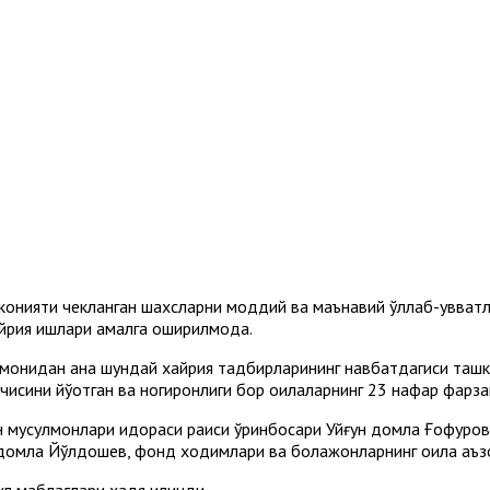
онияти чекланган шахсларни моддий ва маънавий қўллаб-қувват
рия ишлари амалга оширилмоқда.
томонидан ана шундай хайрия тадбирларининг навбатдагиси ташк
исини йўқотган ва ногиронлиги бор оилаларнинг 23 нафар фарза
 мусулмонлари идораси раиси ўринбосари Уйғун домла Ғофуров
домла Йўлдошев, фонд ходимлари ва болажонларнинг оила аъзо
л маблағлари ҳадя қилинди.