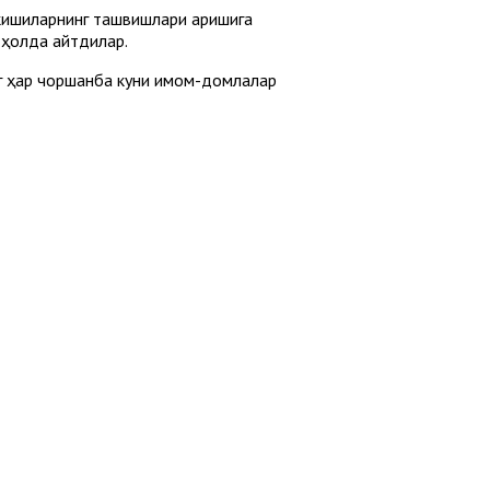
 кишиларнинг ташвишлари аришига
ҳолда қайтдилар.
г ҳар чоршанба куни имом-домлалар