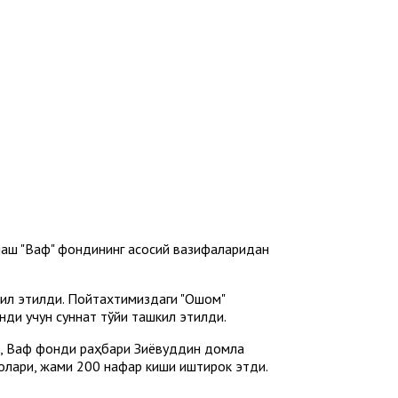
лаш "Вақф" фондининг асосий вазифаларидан
ил этилди. Пойтахтимиздаги "Оқшом"
нди учун суннат тўйи ташкил этилди.
, Вақф фонди раҳбари Зиёвуддин домла
лари, жами 200 нафар киши иштирок этди.