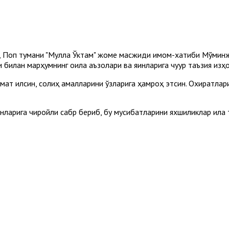
, Поп тумани "Мулла Ўктам" жоме масжиди имом-хатиби Мўмин
лан марҳумнинг оила аъзолари ва яқинларига чуқур таъзия изҳо
мат қилсин, солиҳ амалларини ўзларига ҳамроҳ этсин. Охиратла
инларига чиройли сабр бериб, бу мусибатларини яхшиликлар ила 