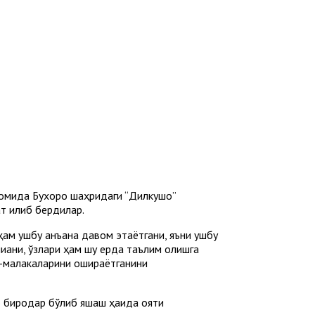
вомида Бухоро шаҳридаги “Дилкушо”
 қилиб бердилар.
ам ушбу анъана давом этаётгани, яъни ушбу
ққани, ўзлари ҳам шу ерда таълим олишга
м-малакаларини ошираётганини
о биродар бўлиб яшаш ҳақида ояти