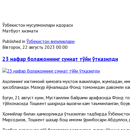
Ўзбекистон мусулмонлари идораси
Матбуот хизмати
Published in
Ўзбекистон янгиликлари
Вівторок, 22 августь 2023 00:00
23 нафар болажоннинг суннат тўйи ўтказилди
Аҳолининг ижтимоий ҳимояга муҳтож вакиллари, жумладан, имк
ҳисобланади. Мазкур йўналишда Фонд томонидан давомли хай
Бугун, 21 август куни, Мустақиллик байрами арафасида Фонд 
тўйхонасида Тошкент шаҳрида яшовчи кам таъминланган, боқувч
Ҳомийлар билан ҳамкорликда ўтказилган тадбирда Ўзбекистон
Мирсодиқов, Тошкент шаҳар бош имоми ўринбосари Абдуллоҳ 
Тадбир давомида тўй болаларга велосипед, турли ўйинчоқ ва пу