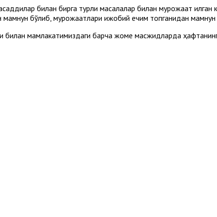
асаддилар билан бирга турли масалалар билан мурожаат қилган
н мамнун бўлиб, мурожаатлари ижобий ечим топганидан мамнун 
ри билан мамлакатимиздаги барча жоме масжидларда ҳафтанин