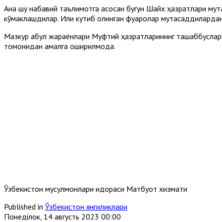
Ана шу набавий таълимотга асосан бугун Шайх ҳазратлари мут
кўмаклашдилар. Илиқ кутиб олинган фуқаролар мутасаддиларда
Мазкур қабул жараёнлари Муфтий ҳазратларининг ташаббусла
томонидан амалга оширилмоқда.
Ўзбекистон мусулмонлари идораси Матбуот хизмати
Published in
Ўзбекистон янгиликлари
Понеділок, 14 августь 2023 00:00