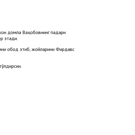
жон домла Ваҳобовнинг падари
р этади.
рини обод этиб, жойларини Фирдавс
тўлдирсин.