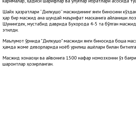
карималар, ҳадиси шарифлар ва улуғлар ибратлари асосида т
Шайх ҳазратлари “Дилкушо” масжидининг янги биносини кўзда
ҳар бир масжид ана шундай маърифат масканига айланиши лоз
Шунингдек, мустабид даврида Бухорода 4-5 та бўлган масжидл
этилди.
Маълумот ўрнида "Дилкушо" масжиди янги биносида бошқа масж
ҳамда жоме деворларида ноёб қурилиш ашёлари билан битилган
Масжид хонақоҳи ва айвонига 1500 нафар номозхонни ўз бағри
шароитлар ҳозирланган.