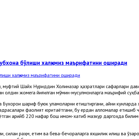
тубхона бўлиши халқимиз маърифатини оширади
си, муфтий Шайх Нуриддин Холиқназар ҳазратлари сафарлари да
 олдин жомега йиғилган мўмин-мусулмонларга маърифий суҳбат
Бухорои шариф буюк уламоларни етиштиргани, айни кунларда ҳ
адрасалари фаолият юритаётгани, бу ердан алломалар етишиб чи
ётган қарийб 220 нафар бош имом-хатиб мазкур даргоҳда били
и, силаи раҳм, етим ва бева-бечораларга яхшилик қилиш ва ўзар