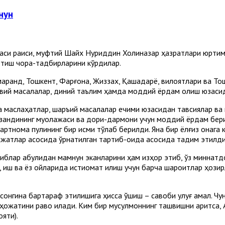
нун
раси раиси, муфтий Шайх Нуриддин Холиқназар ҳазратлари юртим
 этиш чора-тадбирларини кўрдилар.
рқанд, Тошкент, Фарғона, Жиззах, Қашқадарё, вилоятлари ва То
вий масалалар, диний таълим ҳамда моддий ёрдам олиш юзасид
 маслаҳатлар, шаръий масалалар ечими юзасидан тавсиялар ва 
рзандининг муолажаси ва дори-дармони учун моддий ёрдам бери
ртнома пулининг бир қисми тўлаб берилди. Яна бир ёлғиз онага
жатлар асосида ўрнатилган тартиб-қоида асосида тақдим этилди
блар қабулидан мамнун эканларини ҳам изҳор этиб, ўз миннатд
, қиш ва ёз ойларида истиқомат қилиш учун барча шароитлар ҳози
сонгина бартараф этилишига ҳисса қўшиш – савоби улуғ амал. Чу
нг ҳожатини раво қилади. Ким бир мусулмоннинг ташвишни аритса,
яти).