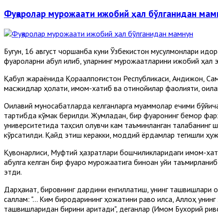
Фуқаролар мурожаати ижобий ҳал бўлганидан мам
Бугун, 16 август чоршанба куни Ўзбекистон мусулмонлари идо
фуқароларни қабул қилиб, уларнинг мурожаатларини ижобий ҳал
Қабул жараёнида Қорақалпоғистон Республикаси, Андижон, Сама
масжидлар ҳолати, имом-хатиб ва отинойилар фаолияти, оила
Оилавий муносабатларда келганларга муаммолар ечими бўйича
тартибда кўмак берилди. Жумладан, бир фуқаронинг бемор фа
университетида таҳсил олувчи кам таъминланган талабанинг ша
кўрсатилди. Қайд этиш керакки, моддий ёрдамлар тегишли ҳуж
Қувонарлиси, Муфтий ҳазратлари бошчиликларидаги имом-хати
қабулга келган бир фуқаро мурожаатига биноан уйи таъмирланиб
этди.
Дарҳақиқат, бировнинг дардини енгиллатиш, унинг ташвишлари о
саллам: "... Ким биродарининг ҳожатини раво қилса, Аллоҳ уни
ташвишларидан бирини аритади", деганлар (Имом Бухорий риво