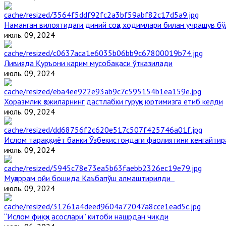
Наманган вилоятидаги диний соҳа ходимлари билан учрашув бў
июль. 09, 2024
Ливияда Қуръони карим мусобақаси ўтказилади
июль. 09, 2024
Хоразмлик ҳожиларнинг дастлабки гуруҳи юртимизга етиб келди
июль. 09, 2024
Ислом тараққиёт банки Ўзбекистондаги фаолиятини кенгайти
июль. 09, 2024
Муҳаррам ойи бошида Каъбапўш алмаштирилди
июль. 09, 2024
“Ислом фиқҳи асослари” китоби нашрдан чиқди