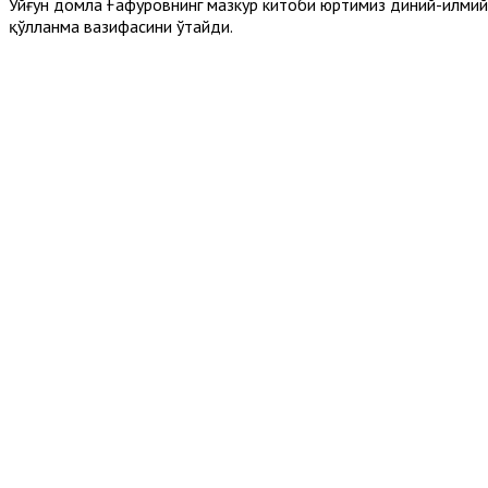
Уйғун домла Ғафуровнинг мазкур китоби юртимиз диний-илмий с
қўлланма вазифасини ўтайди.