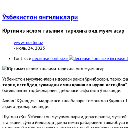
Ўзбекистон янгиликлари
Юртимиз ислом таълими тарихига оид муҳим асар
www.muslimuz
- июль. 24, 2023
font size
decrease font size
increase 
Ўзбекистон мусулмонлари идораси раиси ўринбосари, тарих ф
тарих, истибдод зулмидан омон қолиш ва нурли истиқбол”
бағишланган тадбирларнинг дебочаси сифатида ўтказилди.
Аввал “Кўкалдош” мадрасаси талабалари томонидан ўқилган 10
ҳаққига дуолар қилинди.
Шундан сўнг Ўзбекистон мусулмонлари идораси раиси, муфтий 
эга экани, сўнгги йилларда давлатимиз раҳбарининг ташаббуси
кенг жорий этиш, шунингдек, кадрлар илмий салоҳиятини юкса