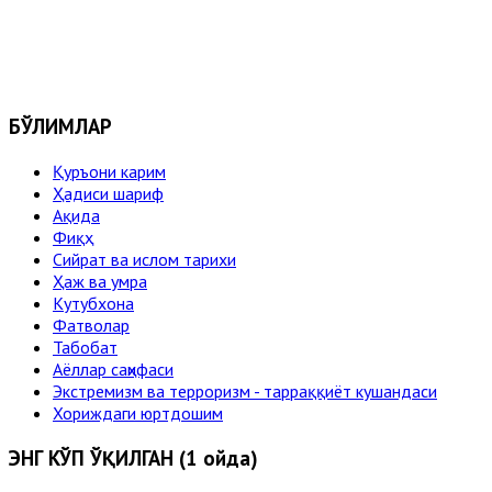
БЎЛИМЛАР
Қуръони карим
Ҳадиси шариф
Ақида
Фиқҳ
Сийрат ва ислом тарихи
Ҳаж ва умра
Кутубхона
Фатволар
Табобат
Аёллар саҳифаси
Экстремизм ва терроризм - тарраққиёт кушандаси
Хориждаги юртдошим
ЭНГ КЎП ЎҚИЛГАН (1 ойда)