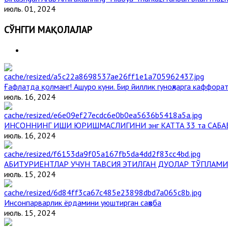
июль. 01, 2024
СЎНГГИ МАҚОЛАЛАР
Ғафлатда қолманг! Ашуро куни. Бир йиллик гуноҳларга каффорат
июль. 16, 2024
ИНСОННИНГ ИШИ ЮРИШМАСЛИГИНИ энг КАТТА 33 та САБА
июль. 16, 2024
АБИТУРИЕНТЛАР УЧУН ТАВСИЯ ЭТИЛГАН ДУОЛАР ТЎПЛАМИ
июль. 15, 2024
Инсонпарварлик ёрдамини уюштирган саҳоба
июль. 15, 2024