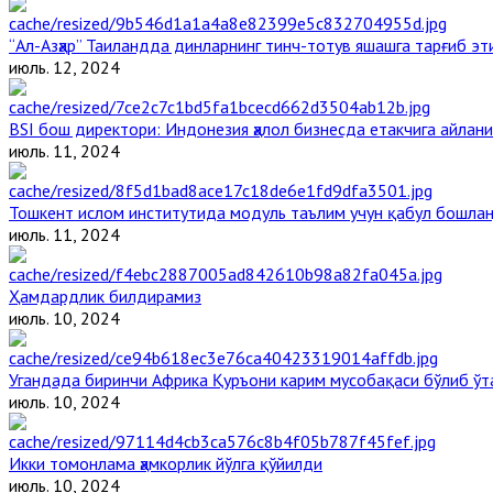
“Ал-Азҳар” Таиландда динларнинг тинч-тотув яшашга тарғиб э
июль. 12, 2024
BSI бош директори: Индонезия ҳалол бизнесда етакчига айлани
июль. 11, 2024
Тошкент ислом институтида модуль таълим учун қабул бошла
июль. 11, 2024
Ҳамдардлик билдирамиз
июль. 10, 2024
Угандада биринчи Aфрика Қуръони карим мусобақаси бўлиб ўт
июль. 10, 2024
Икки томонлама ҳамкорлик йўлга қўйилди
июль. 10, 2024