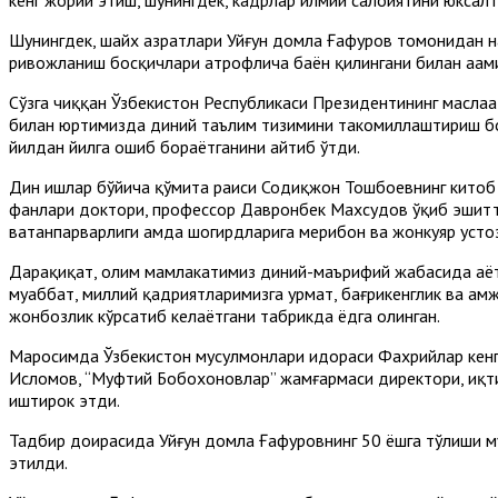
Шунингдек, шайх ҳазратлари Уйғун домла Ғафуров томонидан 
ривожланиш босқичлари атрофлича баён қилингани билан аҳам
Сўзга чиққан Ўзбекистон Республикаси Президентининг масла
билан юртимизда диний таълим тизимини такомиллаштириш бор
йилдан йилга ошиб бораётганини айтиб ўтди.
Дин ишлар бўйича қўмита раиси Содиқжон Тошбоевнинг китоб м
фанлари доктори, профессор Давронбек Махсудов ўқиб эшиттир
ватанпарварлиги ҳамда шогирдларига меҳрибон ва жонкуяр усто
Дарҳақиқат, олим мамлакатимиз диний-маърифий жабҳасида ҳаё
муҳаббат, миллий қадриятларимизга ҳурмат, бағрикенглик ва ҳа
жонбозлик кўрсатиб келаётгани табрикда ёдга олинган.
Маросимда Ўзбекистон мусулмонлари идораси Фахрийлар кенг
Исломов, “Муфтий Бобохоновлар” жамғармаси директори, иқт
иштирок этди.
Тадбир доирасида Уйғун домла Ғафуровнинг 50 ёшга тўлиши му
этилди.