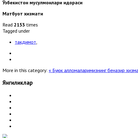
Ўзбекистон мусулмонлари идораси
Матбуот хизмати
Read
2153
times
Tagged under
тақдимот
,
More in this category:
« Буюк алломаларимизнинг беназир хизм
Янгиликлар