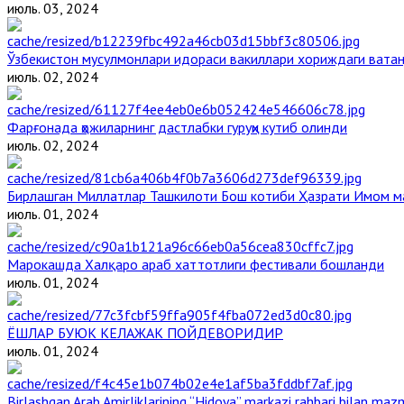
июль. 03, 2024
Ўзбекистон мусулмонлари идораси вакиллари хориждаги вата
июль. 02, 2024
Фарғонада ҳожиларнинг дастлабки гуруҳи кутиб олинди
июль. 02, 2024
Бирлашган Миллатлар Ташкилоти Бош котиби Ҳазрати Имом 
июль. 01, 2024
Марокашда Халқаро араб хаттотлиги фестивали бошланди
июль. 01, 2024
ЁШЛАР БУЮК КЕЛАЖАК ПОЙДЕВОРИДИР
июль. 01, 2024
Birlashgan Arab Amirliklarining “Hidoya” markazi rahbari bilan mazm