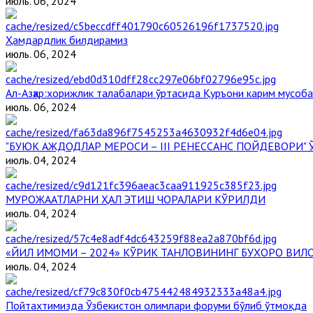
июль. 06, 2024
Ҳамдардлик билдирамиз
июль. 06, 2024
Aл-Aзҳар:хорижлик талабалари ўртасида Қуръони карим мусоб
июль. 06, 2024
"БУЮК АЖДОДЛАР МЕРОСИ – III РЕНЕССАНС ПОЙДЕВОРИ
июль. 04, 2024
МУРОЖААТЛАРНИ ҲАЛ ЭТИШ ЧОРАЛАРИ КЎРИЛДИ
июль. 04, 2024
«ЙИЛ ИМОМИ – 2024» КЎРИК ТАНЛОВИНИНГ БУХОРО ВИЛ
июль. 04, 2024
Пойтахтимизда Ўзбекистон олимлари форуми бўлиб ўтмоқда