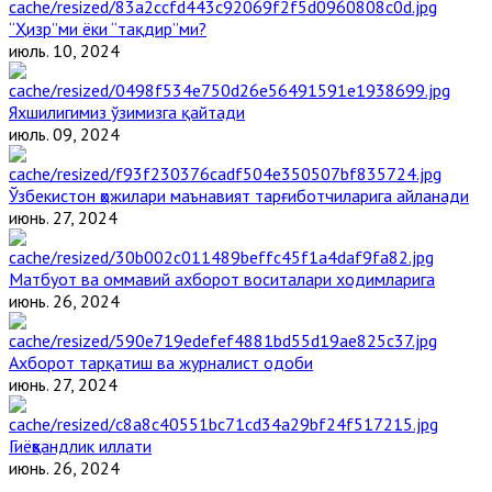
“Ҳизр”ми ёки “тақдир”ми?
июль. 10, 2024
Яхшилигимиз ўзимизга қайтади
июль. 09, 2024
Ўзбекистон ҳожилари маънавият тарғиботчиларига айланади
июнь. 27, 2024
Матбуот ва оммавий ахборот воситалари ходимларига
июнь. 26, 2024
Ахборот тарқатиш ва журналист одоби
июнь. 27, 2024
Гиёҳвандлик иллати
июнь. 26, 2024