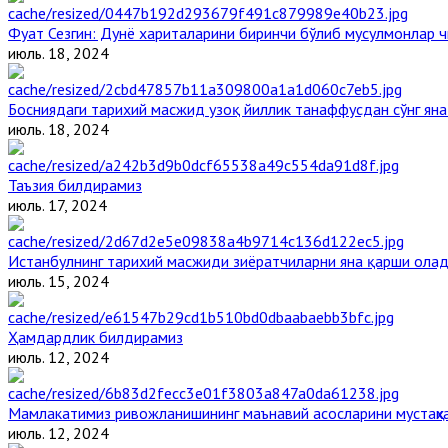
Фуат Сезгин: Дунё хариталарини биринчи бўлиб мусулмонлар ч
июль. 18, 2024
Босниядаги тарихий масжид узоқ йиллик танаффусдан сўнг ян
июль. 18, 2024
Таъзия билдирамиз
июль. 17, 2024
Истанбулнинг тарихий масжиди зиёратчиларни яна қарши ола
июль. 15, 2024
Ҳамдардлик билдирамиз
июль. 12, 2024
Мамлакатимиз ривожланишининг маънавий асосларини мустаҳка
июль. 12, 2024