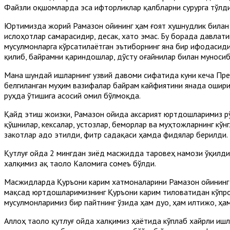
Файзли оқшомларда эса ифторликлар қалбларни сурурга тўлд
Юртимизда жорий Рамазон ойининг ҳам ғоят хушнудлик билан
ислоҳотлар самарасидир, десак, хато эмас. Бу борада давлат
мусулмонларга кўрсатилаётган эътиборнинг яна бир ифодасиди
қилиб, байрамни қариндошлар, дўсту оғайнилар билан муносиб
Мана шундай ишларнинг узвий давоми сифатида куни кеча Пре
белгиланган муҳим вазифалар байрам кайфиятини янада ошириб
руҳда ўтишига асосий омил бўлмоқда.
Қайд этиш жоизки, Рамазон ойида аксарият юртдошларимиз рўз
қўшнилар, кексалар, устозлар, беморлар ва муҳтожларнинг кў
закотлар адо этилди, фитр садақаси ҳамда фидялар берилди.
Қутлуғ ойда 2 мингдан зиёд масжидда таровеҳ намози ўқилди
халқимиз Ҳақ таоло Каломига сомеъ бўлди.
Масжидларда Қуръони карим хатмоналарини Рамазон ойининг 
мақсад юртдошларимизнинг Қуръони карим тиловатидан кўпро
мусулмонларимиз бир пайтнинг ўзида ҳам дуо, ҳам илтижо, ҳам
Аллоҳ таоло қутлуғ ойда халқимиз ҳаётида кўплаб хайрли ишл