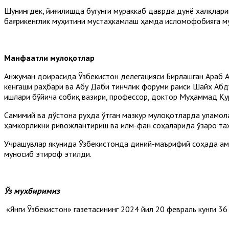
Шунингдек, йиғилишда бугунги мураккаб даврда дунё халқлар
бағрикенглик муҳитини мустаҳкамлаш ҳамда исломофобияга му
Манфаатли мулоқотлар
Анжуман доирасида Ўзбекистон делегацияси Бирлашган Араб А
кенгаши раҳбари ва Абу Даби тинчлик форуми раиси Шайх Аб
ишлари бўйича собиқ вазири, профессор, доктор Муҳаммад Қу
Самимий ва дўстона руҳда ўтган мазкур мулоқотларда уламол
ҳамкорликни ривожлантириш ва илм-фан соҳаларида ўзаро таж
Учрашувлар якунида Ўзбекистонда диний-маърифий соҳада ама
муносиб этироф этилди.
Ўз мухбиримиз
«Янги Ўзбекистон» газетасининг 2024 йил 20 февраль кунги 36