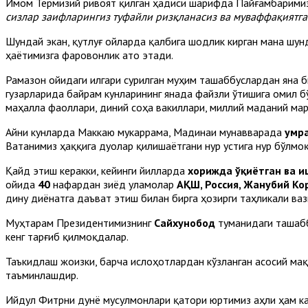
Имом Термизий ривоят қилган ҳадиси шарифда Пайғамбаримиз
сизлар заифларингиз туфайли ризқланасиз ва муваффақиятга
Шундай экан, қутлуғ ойларда қалбига шодлик кирган мана шу
ҳаётимизга фаровонлик ато этади.
Рамазон ойидаги илгари сурилган муҳим ташаббуслардан яна 
гузарларида байрам кунларининг янада файзли ўтишига омил 
маҳалла фаоллари, диний соҳа вакиллари, миллий маданий ма
Айни кунларда Маккаю мукаррама, Мадинаи мунавварада
умр
Ватанимиз ҳаққига дуолар қилишаётгани нур устига нур бўлмо
Қайд этиш керакки, кейинги йилларда
хорижда ўқиётган ва 
ойида
40
нафардан зиёд уламолар
АҚШ, Россия, Жанубий Кор
дину диёнатга даъват этиш билан бирга ҳозирги таҳликали ва
Муҳтарам Президентимизнинг
Сайхунобод
туманидаги ташабб
кенг тарғиб қилмоқдалар.
Таъкидлаш жоизки, барча ислоҳотлардан кўзланган асосий ма
таъминлашдир.
Ийдул Фитрни дунё мусулмонлари қатори юртимиз аҳли ҳам кат