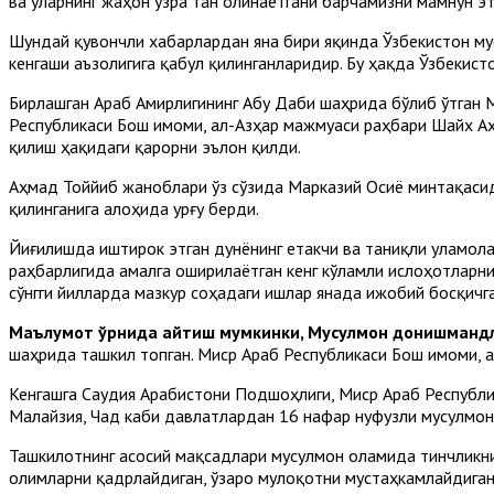
ва уларнинг жаҳон узра тан олинаётгани барчамизни мамнун э
Шундай қувончли хабарлардан яна бири яқинда Ўзбекистон м
кенгаши аъзолигига қабул қилинганларидир. Бу ҳақда Ўзбеки
Бирлашган Араб Амирлигининг Абу Даби шаҳрида бўлиб ўтган
Республикаси Бош имоми, ал-Азҳар мажмуаси раҳбари Шайх А
қилиш ҳақидаги қарорни эълон қилди.
Аҳмад Тоййиб жаноблари ўз сўзида Марказий Осиё минтақасид
қилинганига алоҳида урғу берди.
Йиғилишда иштирок этган дунёнинг етакчи ва таниқли уламол
раҳбарлигида амалга оширилаётган кенг кўламли ислоҳотларни
сўнгги йилларда мазкур соҳадаги ишлар янада ижобий босқичга
Маълумот ўрнида айтиш мумкинки, Мусулмон донишманд
шаҳрида ташкил топган. Миср Араб Республикаси Бош имоми, 
Кенгашга Саудия Арабистони Подшоҳлиги, Миср Араб Республик
Малайзия, Чад каби давлатлардан 16 нафар нуфузли мусулмон
Ташкилотнинг асосий мақсадлари мусулмон оламида тинчликни 
олимларни қадрлайдиган, ўзаро мулоқотни мустаҳкамлайдиган