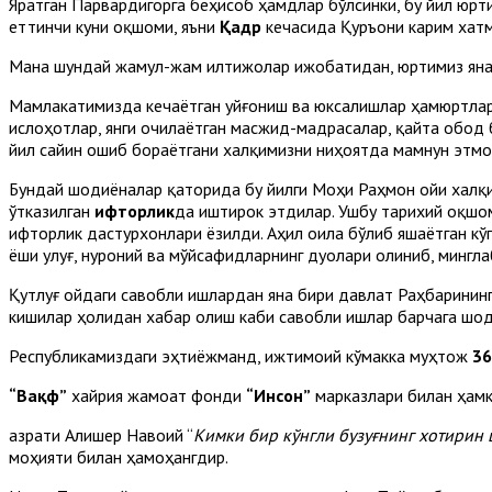
Яратган Парвардигорга беҳисоб ҳамдлар бўлсинки, бу йил юр
еттинчи куни оқшоми, яъни
Қадр
кечасида Қуръони карим хатм
Мана шундай жамул-жам илтижолар ижобатидан, юртимиз янада
Мамлакатимизда кечаётган уйғониш ва юксалишлар ҳамюртлари
ислоҳотлар, янги очилаётган масжид-мадрасалар, қайта обод 
йил сайин ошиб бораётгани халқимизни ниҳоятда мамнун этмо
Бундай шодиёналар қаторида бу йилги Моҳи Раҳмон ойи халқи
ўтказилган
ифторлик
да иштирок этдилар. Ушбу тарихий оқшо
ифторлик дастурхонлари ёзилди. Аҳил оила бўлиб яшаётган кў
ёши улуғ, нуроний ва мўйсафидларнинг дуолари олиниб, мингла
Қутлуғ ойдаги савобли ишлардан яна бири давлат Раҳбаринин
кишилар ҳолидан хабар олиш каби савобли ишлар барчага шод
Республикамиздаги эҳтиёжманд, ижтимоий кўмакка муҳтож
36
“Вақф”
хайрия жамоат фонди
“Инсон”
марказлари билан ҳамк
Ҳазрати Алишер Навоий “
Кимки бир кўнгли бузуғнинг хотирин 
моҳияти билан ҳамоҳангдир.