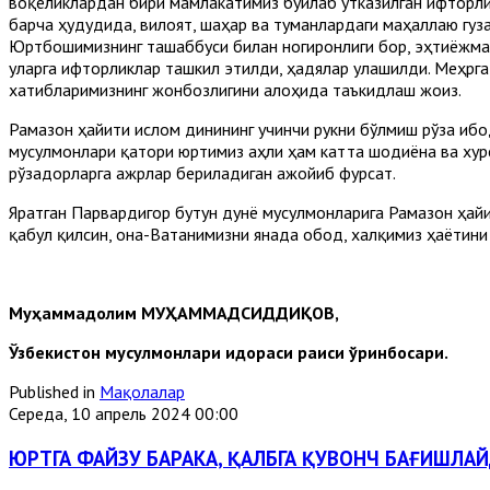
воқеликлардан бири мамлакатимиз бўйлаб ўтказилган ифторл
барча ҳудудида, вилоят, шаҳар ва туманлардаги маҳаллаю гуз
Юртбошимизнинг ташаббуси билан ногиронлиги бор, эҳтиёжман
уларга ифторликлар ташкил этилди, ҳадялар улашилди. Меҳрг
хатибларимизнинг жонбозлигини алоҳида таъкидлаш жоиз.
Рамазон ҳайити ислом динининг учинчи рукни бўлмиш рўза иб
мусулмонлари қатори юртимиз аҳли ҳам катта шодиёна ва хурса
рўзадорларга ажрлар бериладиган ажойиб фурсат.
Яратган Парвардигор бутун дунё мусулмонларига Рамазон ҳай
қабул қилсин, она-Ватанимизни янада обод, халқимиз ҳаётини
Муҳаммадолим
МУҲАММАДСИДДИҚОВ
,
Ўзбекистон
мусулмонлари
идораси
раиси
ўринбосари
.
Published in
Мақолалар
Середа, 10 апрель 2024 00:00
ЮРТГА ФАЙЗУ БАРАКА, ҚАЛБГА ҚУВОНЧ БАҒИШЛА