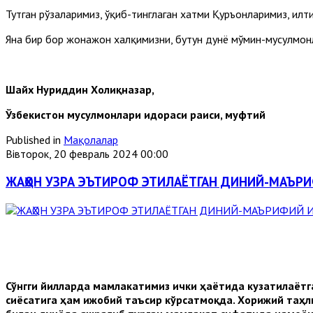
Тутган рўзаларимиз, ўқиб-тинглаган хатми Қуръонларимиз, ил
Яна бир бор жонажон халқимизни, бутун дунё мўмин-мусулмо
Шайх Нуриддин Холиқназар,
Ўзбекистон мусулмонлари идораси раиси, муфтий
Published in
Мақолалар
Вівторок, 20 февраль 2024 00:00
ЖАҲОН УЗРА ЭЪТИРОФ ЭТИЛАЁТГАН ДИНИЙ-МАЪРИ
Сўнгги йилларда мамлакатимиз ички ҳаётида кузатилаётг
сиёсатига ҳам ижобий таъсир кўрсатмоқда. Хорижий таҳли