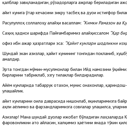
қалблар завқланадиган, рўзадорларга ажрлар бериладиган аж
Ҳайит кунига ўтар кечасини зикру тасбеҳ ва дуои истиғфор би
Расулуллоҳ соллалоҳу алайҳи васаллам:
“Кимки Рамазон ва Қу
Саҳиҳ ҳадиси шарифда Пайғамбаримиз алайҳиссалом
“Ҳар би
Ҳофиз ибн Ҳажар ҳазратлари эса:
“Ҳайит кунлари шодликни изҳ
Шундай экан азизлар, ҳайит кунининг тонгидан покланиб, хушб
амалдир.
Эрта тонгдан мўмин-мусулмонлар билан Ийд намозини ўқиймиз
бирларини табриклаб, эзгу тилаклар билдирадилар.
Айём кунларида табаррук отахон, мунис онахонлар, қариндош-
улашайлик.
Ҳайит кунларини оила даврасида нишонлаб, яқинларимизга байр
аҳли аёлимиз ва фарзандларимизга совғалар улашилса, уларнин
Азизлар! Мана шундай дуолар ижобат бўладиган лаҳзаларда Қ
фаровонликни ато айласин, халқимиз ҳаётини янада тўкин қилс