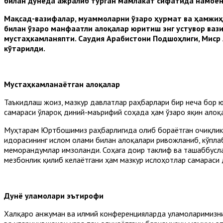
билан дунёда ажралиб турган мамлакат сифатида намоён
Мақсад-вазифалар, муаммоларни ўзаро ҳурмат ва ҳамжиҳ
билан ўзаро манфаатли алоқалар юритиш энг устувор вази
мустаҳкамланяпти. Саудия Арабистони Подшоҳлиги, Миср 
кўтарилди.
Мустаҳкамланаётган алоқалар
Таъкидлаш жоиз, мазкур давлатлар раҳбарлари бир неча бор 
самараси ўлароқ диний-маърифий соҳада ҳам ўзаро яқин алоқа
Муҳтарам Юртбошимиз раҳбарлигида олиб бораётган очиқлик с
идорасининг ислом олами билан алоқалари ривожланиб, кўпла
меморандумлар имзоланди. Соҳага доир таклиф ва ташаббусл
мезбонлик қилиб келаётгани ҳам мазкур ислоҳотлар самараси 
Дунё уламолари эътирофи
Халқаро анжуман ва илмий конференцияларда уламоларимизнин