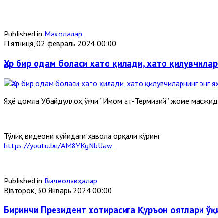
Published in
Мақолалар
П'ятниця, 02 февраль 2024 00:00
Ҳар бир одам боласи хато қилади, хато қилувчилар
Яҳё домла Убайдуллоҳ ўғли “Имом ат-Термизий” жоме масжи
Тўлиқ видеони қуйидаги ҳавола орқали кўринг
https://youtu.be/AM8YKgNbUaw
Published in
Видеолавҳалар
Вівторок, 30 Январь 2024 00:00
Биринчи Президент хотирасига Қуръон оятлари ўқ