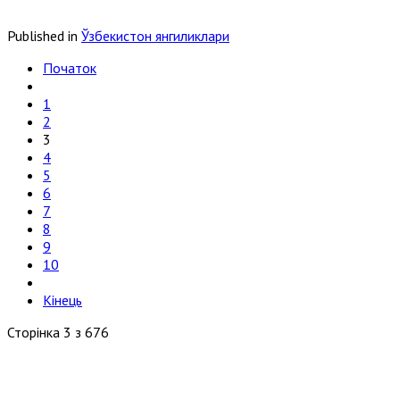
Published in
Ўзбекистон янгиликлари
Початок
1
2
3
4
5
6
7
8
9
10
Кінець
Сторінка 3 з 676