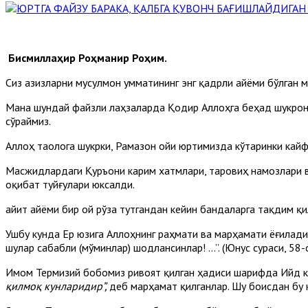
Бисмиллаҳир Роҳманир Роҳим.
Сиз азизларни мусулмон умматининг энг қадрли айёми бўлган
Мана шундай файзли лаҳзаларда Қодир Аллоҳга беҳад шукрона
сўраймиз.
Аллоҳ таолога шукрки, Рамазон ойи юртимизда кўтаринки кайф
Масжидлардаги Қуръони карим хатмлари, таровиҳ намозлари 
оқибат туйғулари юксалди.
Ҳайит айёми бир ой рўза тутгандан кейин бандаларга тақдим қ
Ушбу кунда Ер юзига Аллоҳнинг раҳмати ва марҳамати ёғилади.
шулар сабабли (мўминлар) шодлансинлар! ...”. (Юнус сураси, 58-о
Имом Термизий бобомиз ривоят қилган ҳадиси шарифда Ийд к
қилмоқ кунларидир”,
деб марҳамат қилганлар. Шу боисдан бу 