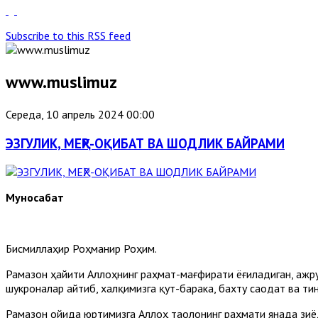
Subscribe to this RSS feed
www.muslimuz
Середа, 10 апрель 2024 00:00
ЭЗГУЛИК, МЕҲР-ОҚИБАТ ВА ШОДЛИК БАЙРАМИ
Муносабат
Бисмиллаҳир Роҳманир Роҳим.
Рамазон ҳайити Аллоҳнинг раҳмат-мағфирати ёғиладиган, ажру
шукроналар айтиб, халқимизга қут-барака, бахту саодат ва ти
Рамазон ойида юртимизга Аллоҳ таолонинг раҳмати янада зиё