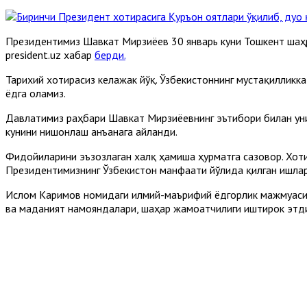
Президентимиз Шавкат Мирзиёев 30 январь куни Тошкент шаҳ
president.uz хабар
берди.
Тарихий хотирасиз келажак йўқ. Ўзбекистоннинг мустақиллик
ёдга оламиз.
Давлатимиз раҳбари Шавкат Мирзиёевнинг эътибори билан уни
кунини нишонлаш анъанага айланди.
Фидойиларини эъзозлаган халқ ҳамиша ҳурматга сазовор. Хоти
Президентимизнинг Ўзбекистон манфаати йўлида қилган ишлар
Ислом Каримов номидаги илмий-маърифий ёдгорлик мажмуасид
ва маданият намояндалари, шаҳар жамоатчилиги иштирок этд