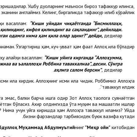
а эришадилар. Ушбу дуоларнинг маъноси бироз тафаккур қилинса,
эканини англаймиз. Келинг, биргаликда тафаккур қилиб кўрайлик:
йҳи васаллам:
“Киши уйидан чиқаётганда “Бисмиллаҳи,
т қилиндинг, кифоя қилиндинг ва сақландинг”, дейилади.
ган одамга нима ҳам қила олар эдинг?” дейди,
дедилар».
иқаман. Ўзгартириш ҳам, куч-қувват ҳам фақат Аллоҳ ила бўладир”.
оҳу алайҳи васаллам:
“Киши уйига кирганда “Аллоҳумма,
наа ва ъалаллоҳи Роббина таваккалнаа”, десин.
Сўнгра
аҳлига салом берсин”
,
дедилар.
сми ила кирдик. Аллоҳнинг исми ила чиқдик. Роббимиз Аллоҳга
таваккул қилдик”.
га эмас, балки барча ишга қодир Зот Аллоҳ таолога суянаётган
раётган бўласиз. Ахир олдингизда ўта муҳим ва машаққатли ишлар
и? Нима учун уйга киришда ҳам Аллоҳга таваккул қиламиз? Уйда
бизни фарзандлар тарбиясидек буюк вазифа кутади.
бдуллоҳ Муҳаммад Абдулмуътий
нинг
"Меҳр ойи"
китобидан