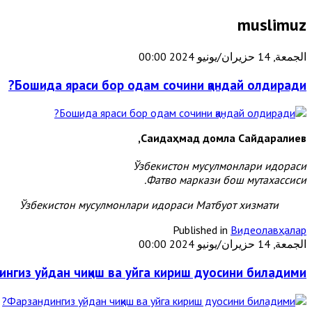
muslimuz
الجمعة, 14 حزيران/يونيو 2024 00:00
Бошида яраси бор одам сочини қандай олдиради?
Саидаҳмад домла Сайдаралиев,
Ўзбекистон мусулмонлари идораси
Фатво маркази бош мутахассиси.
Ўзбекистон мусулмонлари идораси Матбуот хизмати
Published in
Видеолавҳалар
الجمعة, 14 حزيران/يونيو 2024 00:00
нгиз уйдан чиқиш ва уйга кириш дуосини биладими?