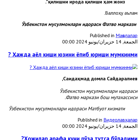
қилишни ирода қилиши ҳам жоиз”.
Валлоҳу аълам.
Ўзбекистон мусулмонлари идораси
Фатво
марказ
и
Published in
Мақолалар
الجمعة, 14 حزيران/يونيو 2024 00:00
Ҳажда аёл киши юзини ёпиб юриши мумкинми ?
Саидаҳмад домла Сайдаралиев,
Ўзбекистон мусулмонлари идораси
Фатво маркази бош мутахассиси.
Ўзбекистон мусулмонлари идораси Матбуот хизмати
Published in
Видеолавҳалар
الجمعة, 14 حزيران/يونيو 2024 00:00
Ҳожилар арафа куни рўза тутса бўладими?