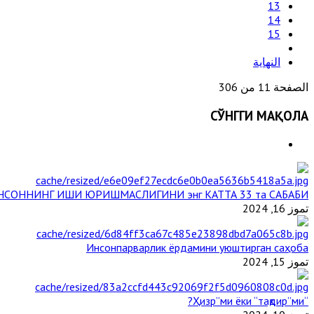
13
14
15
النهاية
الصفحة 11 من 306
СЎНГГИ МАҚОЛА
НСОННИНГ ИШИ ЮРИШМАСЛИГИНИ энг КАТТА 33 та САБАБИ
تموز 16, 2024
Инсонпарварлик ёрдамини уюштирган саҳоба
تموز 15, 2024
“Ҳизр”ми ёки “тақдир”ми?