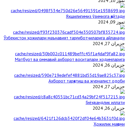
تموز 10, 2024
Яхшилигимиз ўзимизга қайтади
تموز 09, 2024
Ўзбекистон ҳожилари маънавият тарғиботчиларига айланади
حزيران 27, 2024
Матбуот ва оммавий ахборот воситалари ходимларига
حزيران 26, 2024
Ахборот тарқатиш ва журналист одоби
حزيران 27, 2024
Гиёҳвандлик иллати
حزيران 26, 2024
Ҳожилик мақоми