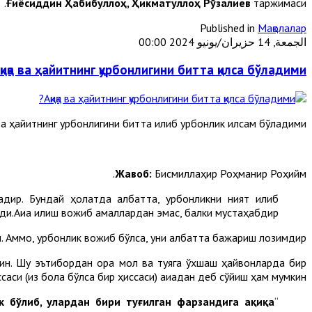
Ғиёсиддин Ҳабибуллоҳ, Ҳикматуллоҳ Рўзалиев
таржимаси.
Published in
Мақолалар
الجمعة, 14 حزيران/يونيو 2024 00:00
қиқа ва ҳайитнинг қурбонлигини битта қилса бўладими?
а ҳайитнинг қурбонлигини битта қилиб қурбонлик қилсам бўладими?
Жавоб:
Бисмиллаҳир Роҳманир Роҳийм.
садир. Бундай ҳолатда албатта, қурбонликни ният қилиб
ди.Ақиқа қилиш вожиб амаллардан эмас, балки мустаҳабдир.
ди. Аммо, қурбонлик вожиб бўлса, уни албатта бажариш лозимдир.
кин. Шу эътибордан қора мол ва туяга ўхшаш ҳайвонларда бир
саси (қиз бола бўлса бир ҳиссаси) ақиқадан деб сўйиш ҳам мумкин.
 бўлиб, улардан бири туғилган фарзандига ақиқа
“Бадоиъус саноиъ” китобида бундай дейилади: