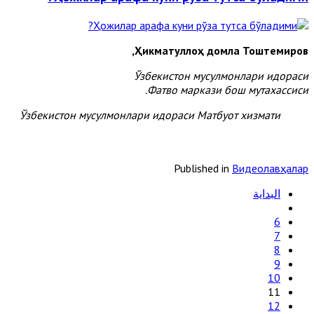
Ҳикматуллоҳ домла Тоштемиров,
Ўзбекистон мусулмонлари идораси
Фатво маркази бош мутахассиси.
Ўзбекистон мусулмонлари идораси Матбуот хизмати
Published in
Видеолавҳалар
البداية
6
7
8
9
10
11
12