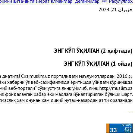
Расулуллоҳ ﷺ “Қабримни қайта-қайта зиёрат қилманглар” деганмилар?
حزيران 21, 2024
ЭНГ КЎП ЎҚИЛГАН (2 ҳафтада)
ЭНГ КЎП ЎҚИЛГАН (1 ойда)
и диққатига! Сиз muslim.uz порталидаги маълумотлардан
 ёки хабарни ўз веб-саҳифангизда ёритишда қуйидаги кўринишда
й веб-портали” сўзи устига линк қўйилиб, линк http//muslim.uz
сиз фойдаланган хабар ёки мақолага йўналтирилган бўлиши шарт.
аслик ҳам қонунан ҳам диний нуқтаи-назардан қаттиқ қораланади.