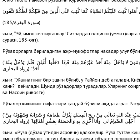
(سورة البقرة/183)
яъни, “Эй, имон келтирганлар! Сизлардан олдинги (уммат)ларга 
сураси, 183-оят).
Рўзадорларга бериладиган ажр-мукофотлар нақадар улуғ бўлиши
("إِنَّ فِي الْجَنَّةِ بَابًا يُقَالُ لَهُ الرَّيَّانُ يَدْخُلُ مِنْهُ الصَّائِمُونَ يَوْمَ الْقِيَامَةِ لا يَدْخُلُ مِنْهُ أَحَدٌ غَيْرُهُمْ يُقَالُ أَيْنَ الصَّائِمُونَ فَيَقُومُونَ لا يَدْخُلُ مِنْهُ أَحَدٌ غَيْرُهُمْ مِنْهُ فَإِذَا دَخَلُوا أُغْلِقَ فَلَمْ يَدْخُلْ مِنْهُ
أَحَدٌ." (رواه البخارى
яъни: “Жаннатнинг бир эшиги бўлиб, у Раййон деб аталади. Қ
қани?” дейилади. Шунда рўзадорлар турадилар. Уларнинг охир
ва Насоий ривояти).
Рўзадор кишининг сифатлари қандай бўлиши ҳақида ҳазрат Расул
("الصِّيَامُ جُنَّةٌ فَلا يَرْفُثْ وَلا يَجْهَلْ وَإِنِ امْرُؤٌ قاتَلَهُ أوْ شَاتَمَهُ فَلْيَقُلْ إِنِّي صَائِمٌ مَرَّتَيْنِ وَالَّذِي نَفْسِي بِيَدِهِ لَخُلُوفُ فَمِ الصَّائِمِ أَطْيَبُ عِنْدَ اللهِ تَعَالَي مِنْ رِيحِ الْمِسْكِ يَتْرُكُ طَعَامَهُ وَ شَرَابَهُ وَشَهْوَتَهُ مِنْ
أَجْلِي الصِّياِمُ لي وَأَنَا أَجْزِي بِهِ وَالْحَسَنَةُ بِعَشْرِ أَمْثَالِهَا" (رواه البخارى
яъни: «Рўза (дўзах ўтидан асровчи) қалқондир. Рўза тутган киш
«мен рўзадорман», десин. Аллоҳга қасамки, рўзадор оғзининг ҳи