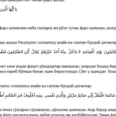
يَا أَيُّهَا الَّذِينَ آَمَنُوا كُتِبَ عَلَيْكُمُ الصِّيَامُ كَمَا كُتِبَ عَلَى الَّذِينَ مِنْ قَبْلِكُمْ لَعَلَّكُمْ تَتَّقُونَ
фарз қилингани каби сизларга ҳам рўза тутиш фарз қилинди, шояд
 ҳақида Расулуллоҳ соллаллоҳу алайҳи ва саллам бундай деганла
иёмат куни ундан фақат рўзадорлар киришади, улардан бошқа б
гиси кириб бўлиши билан эшик беркитилади. Сўнг у эшикдан бош
уллоҳ соллаллоҳу алайҳи ва саллам бундай деганлар:
и ёмон сўзларни сўзламасин, қўполлик қилмасин. Агар бирор киши
ди Аллоҳ наздида мушк-анбар ҳидидан ҳам хушбўйроқдир. Чунки Ал