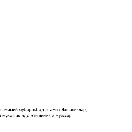
 самимий муборакбод этамиз. Яхшиликлар,
га мувофиқ адо этишимизга муяссар