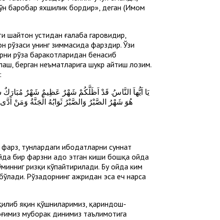
а ўн баробар яхшилик бордир», деган (Имом
ати шайтон устидан ғалаба гаровидир,
он рўзаси унинг зиммасида фарздир. Ўзи
ларни рўза баракотларидан бенасиб
лаш, берган неъматларига шукр айтиш лозим.
:
هُوَ شَهْرُ الصَّبْرُ وَالصَّبْرُ ثَوَابُهُ الْجَنَّةُ وَمَنْ ا
ни фарз, тунлардаги ибодатларни суннат
ойда бир фарзни адо этган киши бошқа ойда
ўминниг ризқи кўпайтирилади. Бу ойда ким
бўлади. Рўзадорнинг ажридан эса ҳеч нарса
 қилиб яқин қўшниларимиз, қариндош-
оғимиз муборак динимиз таълимотига