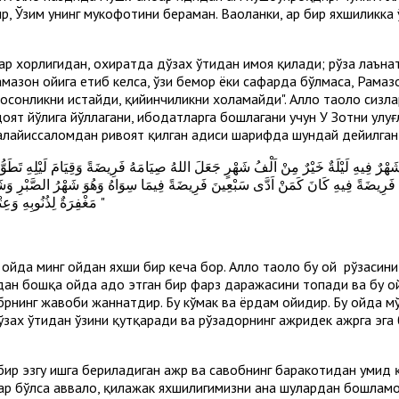
р, Ўзим унинг мукофотини бераман. Ваҳоланки, ҳар бир яхшиликк
лар хорлигидан, охиратда дўзах ўтидан ҳимоя қилади; рўза лаън
мазон ойига етиб келса, ўзи бемор ёки сафарда бўлмаса, Рамаз
а осонликни истайди, қийинчиликни хоҳламайди". Аллоҳ таоло сиз
доят йўлига йўллагани, ибодатларга бошлагани учун У Зотни улуғ
алайҳиссаломдан ривоят қилган ҳадиси шарифда шундай дейилган
َدَّى فَرِيضَةً فِيهِ كَانَ كَمَنْ اَدَّى سَبْعِينَ فَرِيضَةً فِيمَا سِوَاهُ وَهُوَ شَهْرُ الصَّبْرِ وَش
مَغْفِرَةٌ لِذُنُوبِهِ وَعِتْقُ رَقَبَةٍ مِنَ النَّارِ وَكَانَ لَهُ مِثْلُ اَجْرِهِ مِنْ غَيْرِ اَنْ يُنْتَقَصَ مِنْ اَجْرِهِ شَيْءٌ "
Бу ойда минг ойдан яхши бир кеча бор. Аллоҳ таоло бу ой рўзаси
ундан бошқа ойда адо этган бир фарз даражасини топади ва бу 
брнинг жавоби жаннатдир. Бу кўмак ва ёрдам ойидир. Бу ойда м
ўзах ўтидан ўзини қутқаради ва рўзадорнинг ажридек ажрга эга 
р бир эзгу ишга бериладиган ажр ва савобнинг баракотидан умид
ар бўлса аввало, қилажак яхшилигимизни ана шулардан бошлам