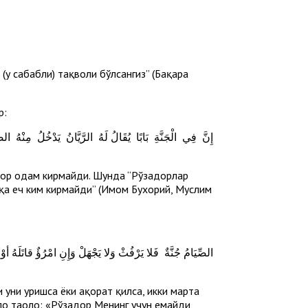
 (у сабабли) тақволи бўлсангиз” (Бақара
р:
ирор одам кирмайди. Шунда “Рўзадорлар
қа ҳеч ким кирмайди” (Имом Бухорий, Муслим
 уни уришса ёки ҳақорат қилса, икки марта
лоҳ таоло: «Рўзадор Менинг учун емайди,