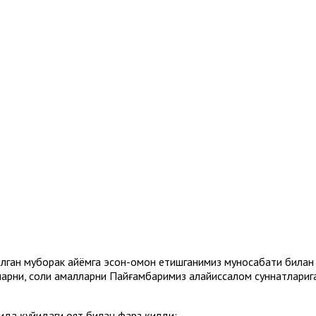
илган муборак айёмга эсон-омон етишганимиз муносабати билан
арни, солиҳ амалларни Пайғамбаримиз алайҳиссалом суннатлари
ида қуйидаги оят билан фарз қилди: