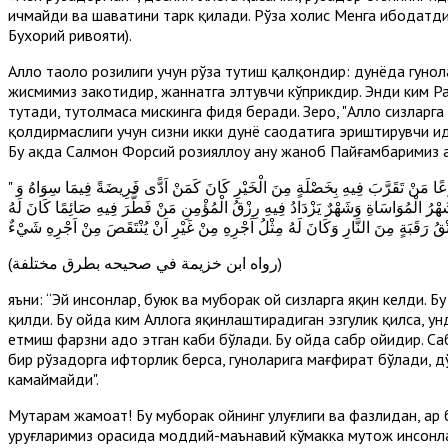
ичмайди ва шаҳватини тарк қилади. Рўза холис Менга ибодатди
Бухорий ривояти).
Аллоҳ таоло розилиги учун рўза тутиш қалқондир: дунёда гуноҳ
жисмимиз закотидир, жаннатга элтувчи кўприкдир. Энди ким Ра
тутади, тутолмаса мискинга фидя беради. Зеро, "Аллоҳ сизларг
қолдирмаслиги учун сизни икки дунё саодатига эриштирувчи ҳи
Бу ҳақда Салмон Форсий розияллоҳу анҳу жаноб Пайғамбаримиз 
" يَا اَيُّهاَ النَّاسُ. قَدْ اَظَلَّكُمْ شَهْرٌ عَظِيمٌ شَهْرٌ مُبَارَكٌ شَهْرٌ فِيهِ لَيْلَةٌ خَيْرٌ مِنْ اَلْفُ شَهْرٍ جَعَلَ اللهُ صِيَامَهُ فَرِيضَةً وَقِيَامَ لَيْلِهِ تَطَوُّعًا مَنْ تَقَرَّبَ فِيهِ بِخَصْلَةٍ مِنَ الْخَيْرِ كَانَ كَمَنْ اَدًّى فَرِيضَةً فِيمَا سِوَاهُ وَ
َهْرُ الْمُوَاسَاةِ وَشَهْرٌ يَزْدَادُ فِيهِ رِزْقُ الْمُؤْمِنِ مَنْ فَطَّرَ فِيهِ صَائِمًا كَانَ لَهُ
(رواه ابن خزيمة في صحيحه بطرق مختلفة)
яъни: “Эй инсонлар, буюк ва муборак ой сизларга яқин келди. 
қилди. Бу ойда ким Аллоҳга яқинлаштирадиган эзгулик қилса, 
етмиш фарзни адо этган каби бўлади. Бу ойда сабр ойидир. Са
бир рўзадорга ифторлик берса, гуноҳларига мағфират бўлади, д
камаймайди".
Муҳтарам жамоат! Бу муборак ойнинг улуғлиги ва фазлидан, ҳа
уруғларимиз орасида моддий-маънавий кўмакка муҳтож инсонл