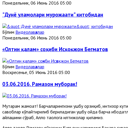
Понедельник, 06 Июнь 2016 05:00
"Дунё уламолари мурожаати" китобидан
Бўлим
Видеолавҳалар
Понедельник, 06 Июнь 2016 05:00
«Олтин қалам» соҳиби Исҳоқжон Бегматов
Бўлим
Видеолавҳалар
Воскресенье, 05 Июнь 2016 05:00
03.06.2016. Рамазон муборак!
Муҳтарам жамоат! Барчаларингизни ушбу орзиқиб, интизор кут
савоблар кўпайтирилиб бериладиган ушбу ойда барча ибодатл
айлашини сўраб, Аллоҳ таолога илтижолар қиламиз.
Аллоҳ таоло Рамазон рўзасини Қуръони каримнинг Бақара сурас