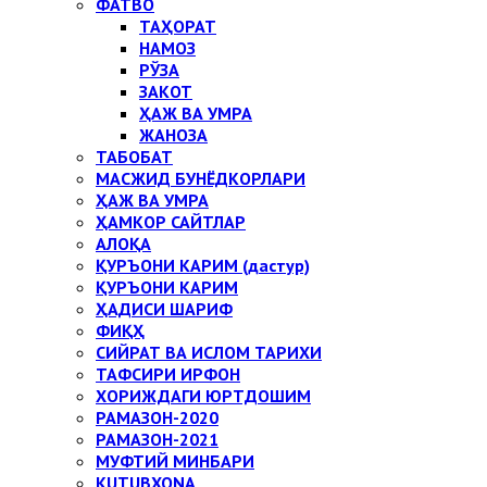
ФАТВО
ТАҲОРАТ
НАМОЗ
РЎЗА
ЗАКОТ
ҲАЖ ВА УМРА
ЖАНОЗА
ТАБОБАТ
МАСЖИД БУНЁДКОРЛАРИ
ҲАЖ ВА УМРА
ҲАМКОР САЙТЛАР
АЛОҚА
ҚУРЪОНИ КАРИМ (дастур)
ҚУРЪОНИ КАРИМ
ҲАДИСИ ШАРИФ
ФИҚҲ
СИЙРАТ ВА ИСЛОМ ТАРИХИ
ТАФСИРИ ИРФОН
ХОРИЖДАГИ ЮРТДОШИМ
РАМАЗОН-2020
РАМАЗОН-2021
МУФТИЙ МИНБАРИ
KUTUBXONA