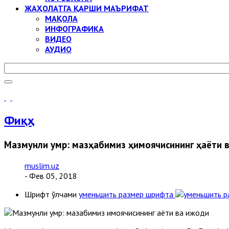
ЖАҲОЛАТГА ҚАРШИ МАЪРИФАТ
МАҚОЛА
ИНФОГРАФИКА
ВИДЕО
АУДИО
Фиқҳ
Мазмунли умр: мазҳабимиз ҳимоячисининг ҳаёти 
muslim.uz
- Фев 05, 2018
Шрифт ўлчами
уменьшить размер шрифта