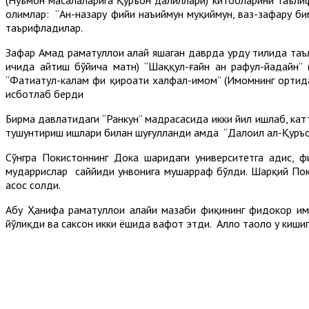
олимлар: “Ан-назару фийҳи наъиймун муқиймун, ваз-зафару бим
таърифладилар.
Зафар Аҳмад раҳматуллоҳи алайҳ яшаган даврда урду тилида та
ичида айтиш бўйича матн) “Шаққул-ғайн ан рафул-йадайн” (
“Фатиҳатул-калам фи қироати халфал-имом” (Имомнинг ортида
исботлаб берди
Бирма давлатидаги “Ранкун” мадрасасида икки йил ишлаб, катт
тушунтириш ишлари билан шуғулланди ҳамда “Далоил ал-Қуръо
Сўнгра Покистоннинг Докҳа шаҳридаги университетга ҳадис,
мударрислар саййиди унвонига мушарраф бўлди. Шарқий Поки
асос солди.
Абу Ҳанифа раҳматуллоҳи алайҳи мазҳаби фиқҳининг фидокор ҳ
йўлиқди ва саксон икки ёшида вафот этди. Аллоҳ таоло у кишиг