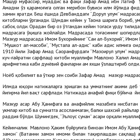
Машҳур муфассир, муҳаддис ва фақиҳ Зафар Аҳмад ибн Латиф 
Аҳмадни ўз қарамоғига олган меҳрибон бувиси илм йўлида фи
замин яратди. Беш ёшида Девбанддаги “Дорул улум” мадрасас
китобларни ўрганади. Шундан кейин у Таҳона шаҳрига бориб,
сабоқ олди. Орадан бир оз ўтгандан кейин тоғаси урду тилида
мадрасага ўқишга жойлайди. Мадрасада тоғасининг шогирдла
Мазкур мадрасада Имом Бухорийнинг “Саҳиҳ ал-Бухорий”, Имом 
“Мушкот ал-масобиҳ”, “Мусталаҳ ал-ҳадис” каби ҳадис илмига 
1910 йили Зафар Аҳмад Саҳоранфурдаги “Мазоҳирул улум” мадра
куч-ғайратни сарфлаш) китоби муаллифи Мавлоно Халил Аҳмад 
арифметика каби дунёвий фанларни ҳам яхши ўзлаштириб олди.
Ноёб қобилият ва ўткир зеҳн соҳиби Зафар Аҳмад мазкур мадра
Илмда юқори натижаларга эришган ва умматнинг ҳакими деб т
йигирма йил вақт сарфлади. Натижада ҳанафий фиқҳи бўйича йи
Мазкур асар Абу Ҳанифага ва ҳанафийлик мазҳабига нисбатан қ
ҳукмлар китоб ва суннатга асосланмаган, балки шахсий райълар 
раддия бўлди. Шунингдек, “Эълоус сунан” асари орқали муаллиф
Кейинчалик Мавлоно Ҳаким буйруғига биноан Имом Абу Ҳанифа
замон” (Ватанни замон имоми билан таҳқирлашдан сақлаш) ҳ
(Нўъмон масалаларига Қуръон далиллари) китобларини таълиф