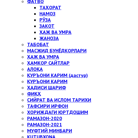
ФАТВО
ТАҲОРАТ
НАМОЗ
РЎЗА
ЗАКОТ
ҲАЖ ВА УМРА
ЖАНОЗА
ТАБОБАТ
МАСЖИД БУНЁДКОРЛАРИ
ҲАЖ ВА УМРА
ҲАМКОР САЙТЛАР
АЛОҚА
ҚУРЪОНИ КАРИМ (дастур)
ҚУРЪОНИ КАРИМ
ҲАДИСИ ШАРИФ
ФИҚҲ
СИЙРАТ ВА ИСЛОМ ТАРИХИ
ТАФСИРИ ИРФОН
ХОРИЖДАГИ ЮРТДОШИМ
РАМАЗОН-2020
РАМАЗОН-2021
МУФТИЙ МИНБАРИ
KUTUBXONA