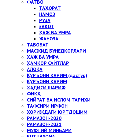
ФАТВО
ТАҲОРАТ
НАМОЗ
РЎЗА
ЗАКОТ
ҲАЖ ВА УМРА
ЖАНОЗА
ТАБОБАТ
МАСЖИД БУНЁДКОРЛАРИ
ҲАЖ ВА УМРА
ҲАМКОР САЙТЛАР
АЛОҚА
ҚУРЪОНИ КАРИМ (дастур)
ҚУРЪОНИ КАРИМ
ҲАДИСИ ШАРИФ
ФИҚҲ
СИЙРАТ ВА ИСЛОМ ТАРИХИ
ТАФСИРИ ИРФОН
ХОРИЖДАГИ ЮРТДОШИМ
РАМАЗОН-2020
РАМАЗОН-2021
МУФТИЙ МИНБАРИ
KUTUBXONA