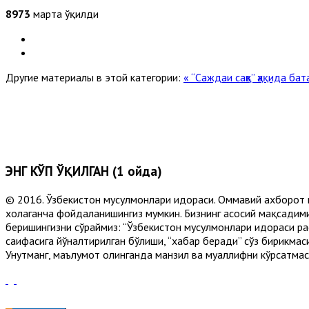
8973
марта ўқилди
Другие материалы в этой категории:
« “Саждаи саҳв” ҳақида б
ЭНГ КЎП ЎҚИЛГАН (1 ойда)
© 2016. Ўзбекистон мусулмонлари идораси. Оммавий ахборот 
хоҳлаганча фойдаланишингиз мумкин. Бизнинг асосий мақсадими
беришингизни сўраймиз: “Ўзбекистон мусулмонлари идораси рас
саҳифасига йўналтирилган бўлиши, “хабар беради” сўз бирикмас
Унутманг, маълумот олинганда манзил ва муаллифни кўрсатмасл