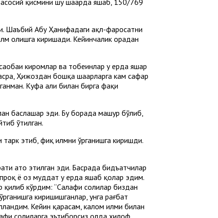
 асосий қисмини шу шаҳарда яшаб, 150/769
. Шаъбий Абу Ҳанифадаги ақл-фаросатни
 илм олишга киришади. Кейинчалик орадан
саҳобаи киромлар ва тобеинлар у ерда яшар
 Басра, Ҳижоздан бошқа шаҳарларга кам сафар
ганман. Куфа аҳли билан бирга фақиҳ
ан баҳслашар эди. Бу борада машҳур бўлиб,
тиб ўтилган.
 тарк этиб, фиқҳ илмни ўрганишга киришди.
орати ато этилган эди. Басрада бидъатчилар
ўпроқ ё оз муддат у ерда яшаб қолар эдим.
р қилиб кўрдим: “Салафи солиҳлар биздан
ўрганишга киришишганлар, унга рағбат
улландим. Кейин қарасам, калом илми билан
афи солиҳларга эътиборсиз ҳолда хилоф