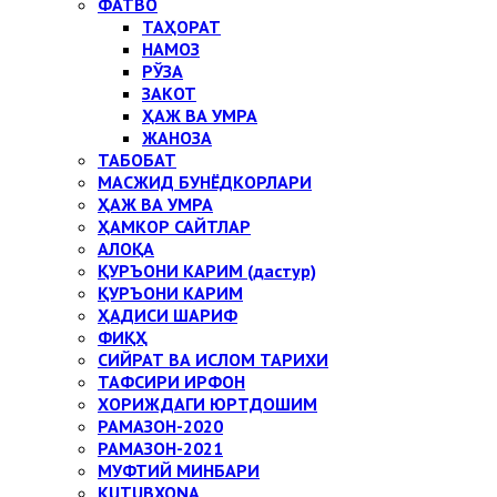
ФАТВО
ТАҲОРАТ
НАМОЗ
РЎЗА
ЗАКОТ
ҲАЖ ВА УМРА
ЖАНОЗА
ТАБОБАТ
МАСЖИД БУНЁДКОРЛАРИ
ҲАЖ ВА УМРА
ҲАМКОР САЙТЛАР
АЛОҚА
ҚУРЪОНИ КАРИМ (дастур)
ҚУРЪОНИ КАРИМ
ҲАДИСИ ШАРИФ
ФИҚҲ
СИЙРАТ ВА ИСЛОМ ТАРИХИ
ТАФСИРИ ИРФОН
ХОРИЖДАГИ ЮРТДОШИМ
РАМАЗОН-2020
РАМАЗОН-2021
МУФТИЙ МИНБАРИ
KUTUBXONA