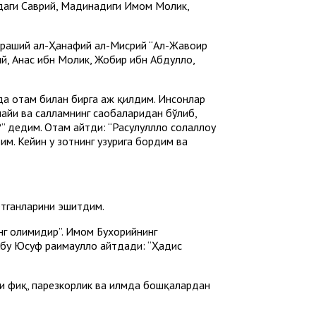
адаги Саврий, Мадинадиги Имом Молик,
раший ал-Ҳанафий ал-Мисрий “Ал-Жавоҳир
й, Анас ибн Молик, Жобир ибн Абдуллоҳ,
да отам билан бирга ҳаж қилдим. Инсонлар
айҳи ва салламнинг саҳобаларидан бўлиб,
” дедим. Отам айтди: “Расулулллоҳ солаллоҳу
дим. Кейин у зотнинг ҳузурига бордим ва
аётганларини эшитдим.
инг олимидир”. Имом Бухорийнинг
бу Юсуф раҳимаҳуллоҳ айтдади: “Ҳадис
и фиқҳ, парҳезкорлик ва илмда бошқалардан