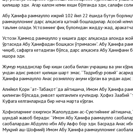
қилишар эди. Агар калом илми яхши бўлганда эди, салафи солиҳ
Абу Ҳанифа раҳимаҳуллоҳ ҳижрий 102 йил 22 ёшида бутун борли
раҳимаҳуллоҳнинг дарс ҳалқасига қатнай бошладилар. Асосий и
таълим олади. Устозининг фиқҳ булоғидан жидду-жаҳд, ҳаракатч
Устози Ҳаммод раҳимаҳуллоҳ у кишига дарс ҳалқасида алоҳида ж
ўртасида Абу Ҳанифадан бошқаси ўтримасин”. Абу Ҳанифа раҳима
чиқиб, сафарга кетадиган бўлса, дарс ҳалқасига Абу Ҳанифани 
ишора эди.
Жумҳур муҳҳаддислар бир киши саҳоба билан учрашиш ва уни кў
ундан ҳадис ривоят қилиши шарт эмас. “Тадрибур ровий” асарида
Ҳанифа раҳимаҳуллоҳ Анас розияллоҳу анҳуни кўрган ва ундан ҳадис
Алийюл Қори “ат-Табақот”да айтишича, Имом Абу Ҳанифа раҳимаҳ
қилинган бўлсада, ривоят қилганлиги кучлидир. Ҳофиз Заҳабий “
Куфага келганларида бир неча марта кўрган.
Ҳофизларнинг охиргиси Жалолуддин ас-Суютийнинг айтишича, “
шундай жавоб беради: “Имом Абу Ҳанифа раҳимаҳуллоҳ саҳобалар
саҳобалардан Абдуллоҳ ибн Абу Авфо бор эди. Басрада Анас и
Муқрий аш-Шофиий) Имом Абу Ҳанифа раҳимаҳуллоҳнинг саҳобалар