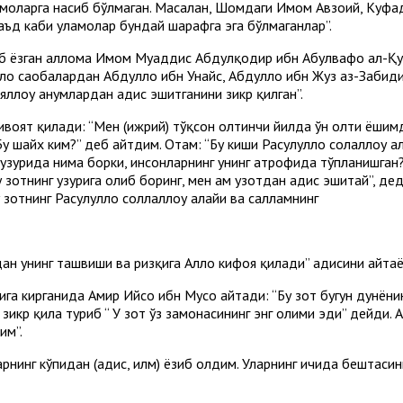
амоларга насиб бўлмаган. Масалан, Шомдаги Имом Авзоий, Куф
ъд каби уламолар бундай шарафга эга бўлмаганлар”.
б ёзган аллома Имом Муҳаддис Абдулқодир ибн Абулвафо ал-Қу
оҳ саҳобалардан Абдуллоҳ ибн Унайс, Абдуллоҳ ибн Жуз аз-Забиди
лоҳу анҳумлардан ҳадис эшитганини зикр қилган”.
ивоят қилади: “Мен (ҳижрий) тўқсон олтинчи йилда ўн олти ёшим
шайх ким?” деб айтдим. Отам: “Бу киши Расулуллоҳ солаллоҳу ал
 ҳузурида нима борки, инсонларнинг унинг атрофида тўпланишган?
 зотнинг ҳузурига олиб боринг, мен ҳам узотдан ҳадис эшитай”, де
зотнинг Расулуллоҳ соллаллоҳу алайҳи ва салламнинг
дан унинг ташвиши ва ризқига Аллоҳ кифоя қилади” ҳадисини айт
рига кирганида Амир Ийсо ибн Мусо айтади: “Бу зот бугун дунён
икр қила туриб “ У зот ўз замонасининг энг олими эди” дейди. А
им”.
рнинг кўпидан (ҳадис, илм) ёзиб олдим. Уларнинг ичида бештасин