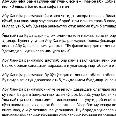
Абу Ҳанифа раҳимаҳуллоҳнинг тўлиқ исми
– Нуъмон ибн Собит 
йил 70 ёшида Бағдодда вафот этган.
Абу Ҳанифа раҳимаҳуллоҳ йигитлик чоғида тижорат ишлари бил
кўриб, уни уламолар ҳузурларига бориб, илм олишга тарғиб қи
йиллар ўтиб, Абу Ҳанифа раҳимаҳуллоҳ етук аллома бўлиб етишад
Ўша пайтда Куфа шаҳри ислом оламида илм марказларидан бири 
эдилар. Шунинг учун ҳам Абу Ҳанифа раҳимаҳуллоҳ бошқа ўлкала
қилган. Абу Ҳанифа раҳимаҳуллоҳдан: “Бу фиқҳни қаердан олдинги
Ҳаммоддан кўп йиллар илм ўргандим”.
Абу Ҳанифа раҳимаҳуллоҳ дастлаб бир қанча вақт калом илми би
бармоқ билан санадиган даражадаги уламолар мартабасига ета
Абу Ҳанифа раҳимаҳуллоҳ бу йўл ўзидан олдинги саҳоба ва тобеи
Бу илмда ҳам етук даражага етиб, фиқҳда имом бўлдилар. Инсон
Абу Ҳанифа раҳимаҳуллоҳнинг ўзининг илк давридаги ҳолатлари 
кўп эди. Басрага йигирма мартадан кўпроқ бориб, улар билан 
Ўша пайтда мен калом илми – илмларнинг энг улуғи, деб ҳисоб
кўра ҳақиқатларни яхшироқ билар эдилар. Улар баҳс-мунозара қ
қилганлар, уни ўргатишган ва ўрганишган. Шу борада мунозара 
шуғулланувчиларнинг кўриниши солиҳларнинг кўринишига ўхшамай