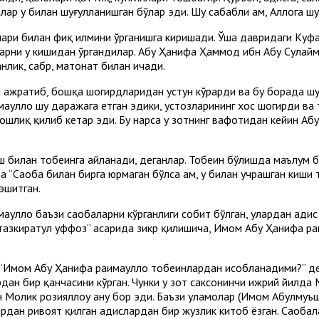
лар у билан шуғулланишган бўлар эди. Шу сабабли ҳам, Аллоҳга шу
қлари билан фиқҳ илмини ўрганишга киришади. Ўша давридаги Ку
лмларни у кишидан ўргандилар. Абу Ҳанифа Ҳаммод ибн Абу Сула
анлик, сабр, матонат билан ичади.
ой ажратиб, бошқа шогирдларидан устун кўрарди ва бу борада шу
ҳуллоҳ шу даражага етган эдики, устозларининг хос шогирди ва 
бошлиқ қилиб кетар эди. Бу нарса у зотнинг вафотидан кейин Абу 
риш билан тобеинга айланади, деганлар. Тобеин бўлишда маълум 
 “Саҳоба билан бирга юрмаган бўлса ҳам, у билан учрашган киши 
 эшитган.
уллоҳ баъзи саҳобаларни кўрганлиги собит бўлган, улардан ҳади
тазкиратул ҳуффоз” асарида зикр қилишича, Имом Абу Ҳанифа раҳи
Имом Абу Ҳанифа раҳимаҳуллоҳ тобеинлардан ҳисобланадими?” д
дан бир қанчасини кўрган. Чунки у зот саксонинчи ҳижрий йилда
бн Молик розияллоҳу анҳу бор эди. Баъзи уламолар (Имом Абулм
дан ривоят қилган ҳадислардан бир жузлик китоб ёзган. Саҳобал