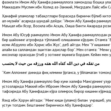
фазилати Имом Абу Ҳанифа раҳимаҳуллоҳга замондош бошқа ул
Маккадаги Муслим ибн Холид аз-Занжий, Мисрдаги Лайс ибн Са
Ҳанафий уламолар табақотлари борасида биринчи бўлиб кито
ал-музийя” асарида шундай дейди: “Имом Абу Ҳанифа раҳимаҳулл
Маъқал ибн Ясор, Восила ибн Асқаъ, Оиша бинти Ажарада розиял
Имом Абу Юсуф раҳимаҳуллоҳ Имом Абу Ҳанифа раҳимаҳуллоҳдан р
бир шайхнинг атрофида тўпланиб олишанини кўрдим. Отамга “Бу 
исми Абдуллоҳ ибн Ҳорис ибн Жуз”, деб айтди. Мен “У кишининг
алайҳи ва салламдан эшитган ҳадислар бор”. Мен отамга: “Мени у
инсонлар орасидан ўтиб у зотнинг яқинига бордим. Кейин мен у 
من تفقَه في دين الله كفاه الله همَه ورزقه من حيث لا يحتسب
“Ким Аллоҳнинг динида фиқҳ илмини ўрганса, у ўйламаган томон
Имом Абу Ҳанифа раҳимаҳуллоҳ бир куни халифа Мансурнинг ҳузу
устозларида Маккий ибн Иброҳим Имом Абу Ҳанифа раҳимаҳуллоҳ з
тафсирида Абу Ҳанифадан кўра олимроқ бирор кишини кўрмад
Язид ибн Ҳорун айтади: “Минг киши (уламо) билан учрашиб, ула
устун топдим. Бештанинг биринчиси Абу Ҳанифадир”.