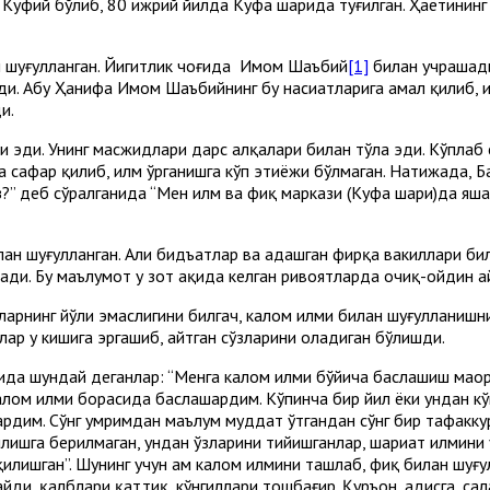
Куфий бўлиб, 80 ҳижрий йилда Куфа шаҳрида туғилган. Ҳаётининг
ан шуғулланган. Йигитлик чоғида Имом Шаъбий
[1]
билан учрашади
лади. Абу Ҳанифа Имом Шаъбийнинг бу насиҳатларига амал қилиб,
и.
эди. Унинг масжидлари дарс ҳалқалари билан тўла эди. Кўплаб 
рга сафар қилиб, илм ўрганишга кўп эҳтиёжи бўлмаган. Натижада,
з?” деб сўралганида “Мен илм ва фиқҳ маркази (Куфа шаҳри)да яша
лан шуғулланган. Аҳли бидъатлар ва адашган фирқа вакиллари бил
ди. Бу маълумот у зот ҳақида келган ривоятларда очиқ-ойдин ай
нларнинг йўли эмаслигини билгач, калом илми билан шуғулланишни
лар у кишига эргашиб, айтган сўзларини оладиган бўлишди.
ҳақида шундай деганлар: “Менга калом илми бўйича баҳслашиш маҳ
калом илми борасида баҳслашардим. Кўпинча бир йил ёки ундан к
лардим. Сўнг умримдан маълум муддат ўтгандан сўнг бир тафакку
илишга берилмаган, ундан ўзларини тийишганлар, шариат илмини 
қилишган”. Шунинг учун ҳам калом илмини ташлаб, фиқҳ билан шуғ
ди, қалблари қаттиқ, кўнгиллари тошбағир. Қуръон, ҳадисга, сал