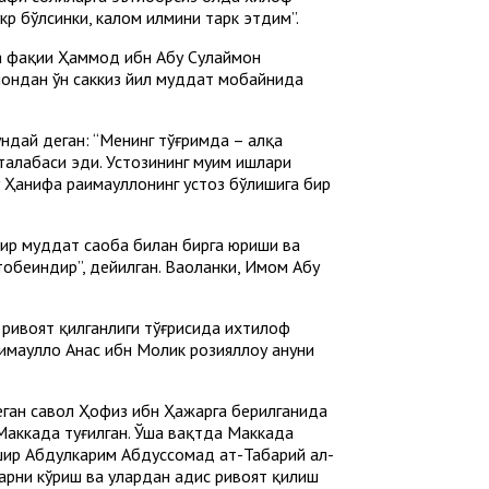
кр бўлсинки, калом илмини тарк этдим”.
фа фақиҳи Ҳаммод ибн Абу Сулаймон
ймондан ўн саккиз йил муддат мобайнида
ндай деган: “Менинг тўғримда – ҳалқа
талабаси эди. Устозининг муҳим ишлари
Ҳанифа раҳимаҳуллоҳнинг устоз бўлишига бир
бир муддат саҳоба билан бирга юриши ва
тобеиндир”, дейилган. Ваҳоланки, Имом Абу
с ривоят қилганлиги тўғрисида ихтилоф
маҳуллоҳ Анас ибн Молик розияллоҳу анҳуни
еган савол Ҳофиз ибн Ҳажарга берилганида
 Маккада туғилган. Ўша вақтда Маккада
уъшир Абдулкарим Абдуссомад ат-Табарий ал-
арни кўриш ва улардан ҳадис ривоят қилиш