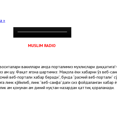
а »
MUSLIM RADIO
воситалари вакиллари ҳамда порталимиз мухлислари диққатига!
з ҳам шу. Фақат ягона шартимиз: Мақола ёки хабарни ўз веб-са
мий веб-портали хабар беради”, бунда “расмий веб-портали” сўз
ига линк қўйилиб, линк “веб-саҳифа”даги сиз фойдаланган хабар 
ик ҳам қонунан ҳам диний нуқтаи-назардан қаттиқ қораланади.