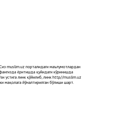
 Сиз muslim.uz порталидаги маълумотлардан
ҳифангизда ёритишда қуйидаги кўринишда
и устига линк қўйилиб, линк http//muslim.uz
ёки мақолага йўналтирилган бўлиши шарт.