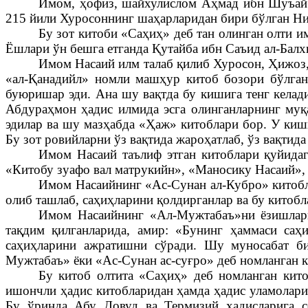
Имом, ҳофиз, шайхулислом Аҳмад ибн Шуъай
215 йили Хуросоннинг шаҳарларидан бири бўлган Нис
Бу зот китоби «Саҳиҳ» деб тан олинган олти 
Ёшлари ўн бешга етганда Қутайба ибн Саъид ал-Балх
Имом Насаий илм талаб қилиб Хуросон, Ҳижоз
«ал-Қанадийл» номли машҳур китоб бозори бўлган
буюришар эди. Ана шу вақтда бу кишига тенг келад
Абдураҳмон ҳадис илмида эсга олинганларнинг му
эдилар ва шу мазҳабда «Ҳаж» китоблари бор. У киши
Бу зот ровийларни ўз вақтида жароҳатлаб, ўз вақтид
Имом Насаий таълиф этган китоблари қуйидаг
«Китобу зуафо вал матрукийн», «Маносику Насаий»,
Имом Насаийнинг «Ас-Сунан ал-Кубро» китоблар
олиб ташлаб, саҳиҳларини қолдирганлар ва бу китоб
Имом Насаийнинг «Ал-Мужтабаъ»ни ёзишлариг
тақдим қилганларида, амир: «Бунинг ҳаммаси саҳ
саҳиҳларини ажратишни сўради. Шу муносабат би
Мужтабаъ» ёки «Ас-Сунан ас-суғро» деб номланган к
Бу китоб олтита «Саҳиҳ» деб номланган кит
ишончли ҳадис китобларидан ҳамда ҳадис уламолари 
Бу ўринда Абу Довуд ва Термизий ҳадисларига с