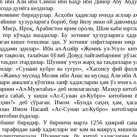
б ибн Али ибн Синон ибн Баҳр ибн Динор Абу Абду
ода дунёга келдилар.
имомнинг биридурлар. Асҳоби ҳадислар ичида асллар а
ийнинг ҳузурларига бориб, бир йилу икки ой давомида
, Миср, Ироқ, Арабистон ярим ороли, Шом каби юртл
 тор кўчада яшадилар. Бу зотнинг ҳузурларига ҳа
иган киши топилмас эди. У зотнинг сифатларини зикр
қаддами эдилар». Ибн ал-Асийр «Жомиъ ул-Усул» ки
 тақволи, талабчан бўлиб Довуд пайғамбарнинг рўзас
а таъдил этардилар. Шунинг учун жарҳ ва таъдиллари 
илар: «Сунани кубро ва суғро», «Хасоису фий фазл
 «Жамъу муснад Молик ибн Анас ва муснад Али ибн А
и аввалига кўпгина заиф ҳадисларни ҳам ўз ичига ол
ларини «Ал-Мужтабаъ» деб номлаганлар. Мазкур китоб 
а сабаб, у киши «Ас-Сунан ал-Кубро» китобини ёз
иҳми?» деб сўраган. Имом: «Бунда саҳиҳ ҳам, ҳас
лан Имом Насаий «Ас-Сунан ал-Кубро» китоблари
итобни ёздилар.
обнинг биридир. У биринчи марта 1256 ҳижрий сана
тарафидан заиф ҳадислари энг кам ва мажруҳ кишилар
олиштирилади. Шунингдек, бу китоб ҳадисларни би