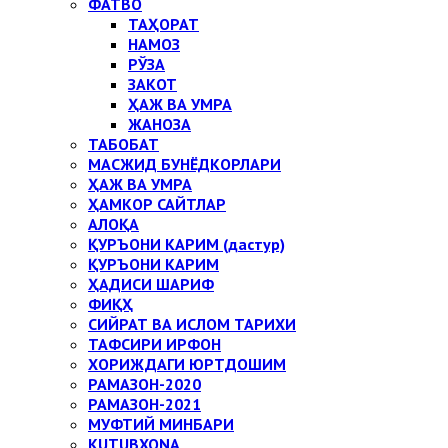
ФАТВО
ТАҲОРАТ
НАМОЗ
РЎЗА
ЗАКОТ
ҲАЖ ВА УМРА
ЖАНОЗА
ТАБОБАТ
МАСЖИД БУНЁДКОРЛАРИ
ҲАЖ ВА УМРА
ҲАМКОР САЙТЛАР
АЛОҚА
ҚУРЪОНИ КАРИМ (дастур)
ҚУРЪОНИ КАРИМ
ҲАДИСИ ШАРИФ
ФИҚҲ
СИЙРАТ ВА ИСЛОМ ТАРИХИ
ТАФСИРИ ИРФОН
ХОРИЖДАГИ ЮРТДОШИМ
РАМАЗОН-2020
РАМАЗОН-2021
МУФТИЙ МИНБАРИ
KUTUBXONA