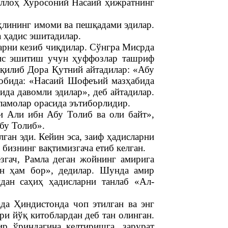
ллоҳ Хуросоний Насаий ҳижратнинг
ҳлининг имоми ва пешқадами эдилар.
 ҳадис эшитадилар.
арни кезиб чиқдилар. Сўнгра Мисрда
дис эшитиш учун ҳуффозлар ташриф
 қилиб Дора Қутний айтадилар: «Абу
тобида: «Насаий Шофеъий мазҳабида
ида давомли эдилар», деб айтадилар.
уламолар орасида эътиборлидир.
и Али ибн Абу Толиб ва оли байт»,
бу Толиб».
ган эди. Кейин эса, заиф ҳадисларни
бизнинг вақтимизгача етиб келган.
гач, Рамла деган жойнинг амирига
ан ҳам бор», дедилар. Шунда амир
дан саҳиҳ ҳадисларни танлаб «Ал-
да Ҳиндистонда чоп этилган ва энг
и йўқ китоблардан деб тан олинган.
р ўриндагина келтиришга, зарурат