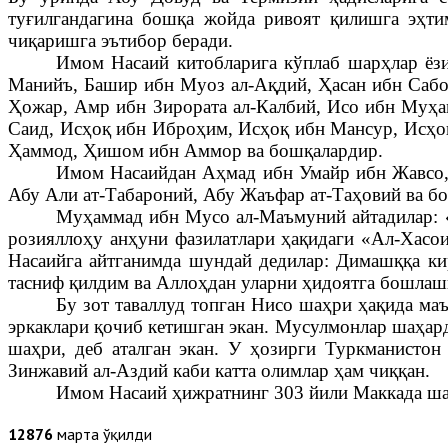
туғилгандагина бошқа жойда ривоят қилишга эҳти
чиқаришга эътибор беради.
Имом Насаий китобларига кўплаб шарҳлар ёзи
Манийъ, Башир ибн Муоз ал-Ақдий, Ҳасан ибн Саб
Ҳожар, Амр ибн Зирората ал-Калбий, Исо ибн Муҳ
Саид, Исҳоқ ибн Иброҳим, Исҳоқ ибн Мансур, Исҳо
Ҳаммод, Ҳишом ибн Аммор ва бошқалардир.
Имом Насаийдан Аҳмад ибн Умайр ибн Жавсо,
Абу Али ат-Табароний, Абу Жаъфар ат-Таҳовий ва б
Муҳаммад ибн Мусо ал-Маъмуний айтадилар: «
розияллоҳу анҳуни фазилатлари ҳақидаги «Ал-Хасои
Насаийга айтганимда шундай дедилар: Димашққа ки
тасниф қилдим ва Аллоҳдан уларни ҳидоятга бошла
Бу зот таваллуд топган Нисо шаҳри ҳақида ма
эркаклари қочиб кетишган экан. Мусулмонлар шаҳард
шаҳри, деб аталган экан. У ҳозирги Туркманист
Зинжавий ал-Аздий каби катта олимлар ҳам чиққан.
Имом Насаий ҳижратнинг 303 йили Маккада шаҳ
12876
марта ўқилди