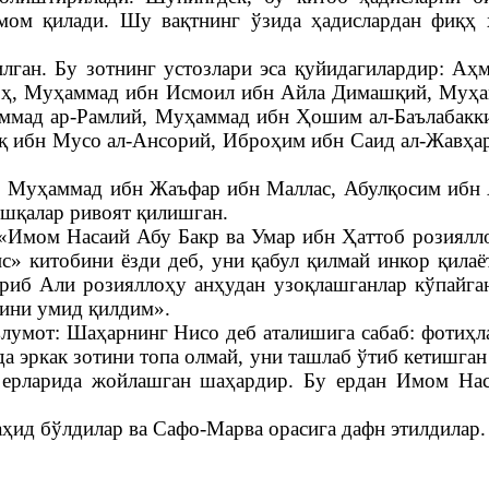
мом қилади. Шу вақтнинг ўзида ҳадислардан фиқҳ 
лган. Бу зотнинг устозлари эса қуйидагилардир: Аҳ
оҳ, Муҳаммад ибн Исмоил ибн Айла Димашқий, Муҳа
аммад ар-Рамлий, Муҳаммад ибн Ҳошим ал-Баълабакк
қ ибн Мусо ал-Ансорий, Иброҳим ибн Саид ал-Жавҳа
 Муҳаммад ибн Жаъфар ибн Маллас, Абулқосим ибн 
ошқалар ривоят қилишган.
Имом Насаий Абу Бакр ва Умар ибн Ҳаттоб розиялло
с» китобини ёзди деб, уни қабул қилмай инкор қила
риб Али розияллоҳу анҳудан узоқлашганлар кўпайга
шини умид қилдим».
ълумот: Шаҳарнинг Нисо деб аталишига сабаб: фотиҳ
а эркак зотини топа олмай, уни ташлаб ўтиб кетишган
он ерларида жойлашган шаҳардир. Бу ердан Имом Н
ид бўлдилар ва Сафо-Марва орасига дафн этилдилар.