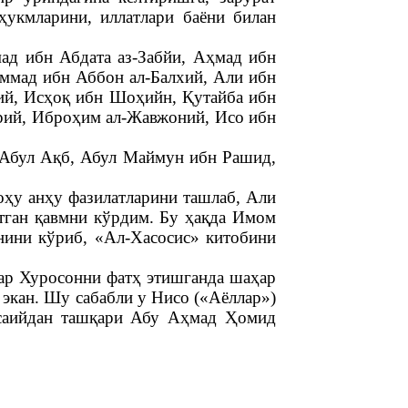
ҳукмларини, иллатлари баёни билан
мад ибн Абдата аз-Забйи, Аҳмад ибн
ммад ибн Аббон ал-Балхий, Али ибн
ий, Исҳоқ ибн Шоҳийн, Қутайба ибн
рий, Иброҳим ал-Жавжоний, Исо ибн
Абул Ақб, Абул Маймун ибн Рашид,
ҳу анҳу фазилатларини ташлаб, Али
ётган қавмни кўрдим. Бу ҳақда Имом
нини кўриб, «Ал-Хасосис» китобини
лар Хуросонни фатҳ этишганда шаҳар
 экан. Шу сабабли у Нисо («Аёллар»)
асаийдан ташқари Абу Аҳмад Ҳомид