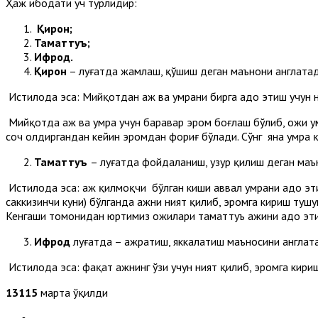
Ҳаж ибодати уч турлидир:
Қирон;
Таматтуъ;
Ифрод.
Қирон
– луғатда жамлаш, қўшиш деган маънони англатад
Истилоҳда эса: Мийқотдан ҳаж ва умрани бирга адо этиш учун н
Мийқотда ҳаж ва умра учун баравар эҳром боғлаш бўлиб, ҳожи 
соч олдиргандан кейин эҳромдан фориғ бўлади. Сўнг яна умра қ
Таматтуъ
– луғатда фойдаланиш, ҳузур қилиш деган маъ
Истилоҳда эса: ҳаж қилмоқчи бўлган киши аввал умрани адо эти
саккизинчи куни) бўлганда ҳажни ният қилиб, эҳромга кириш ту
Кенгаши томонидан юртимиз ҳожилари таматтуъ ҳажини адо эти
Ифрод
луғатда – ажратиш, яккалатиш маъносини англат
Истилоҳда эса: фақат ҳажнинг ўзи учун ният қилиб, эҳромга 
13115
марта ўқилди