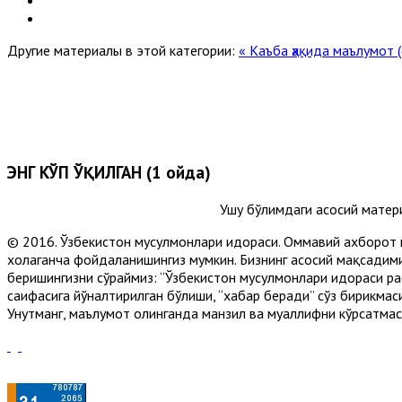
Другие материалы в этой категории:
« Каъба ҳақида маълумот
ЭНГ КЎП ЎҚИЛГАН (1 ойда)
Ушу бўлимдаги асосий матер
© 2016. Ўзбекистон мусулмонлари идораси. Оммавий ахборот 
хоҳлаганча фойдаланишингиз мумкин. Бизнинг асосий мақсадими
беришингизни сўраймиз: “Ўзбекистон мусулмонлари идораси рас
саҳифасига йўналтирилган бўлиши, “хабар беради” сўз бирикмас
Унутманг, маълумот олинганда манзил ва муаллифни кўрсатмасл