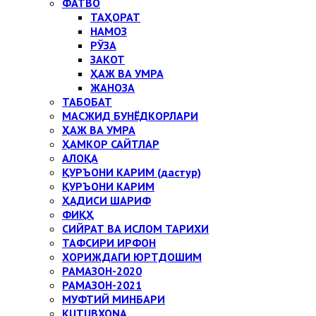
ФАТВО
ТАҲОРАТ
НАМОЗ
РЎЗА
ЗАКОТ
ҲАЖ ВА УМРА
ЖАНОЗА
ТАБОБАТ
МАСЖИД БУНЁДКОРЛАРИ
ҲАЖ ВА УМРА
ҲАМКОР САЙТЛАР
АЛОҚА
ҚУРЪОНИ КАРИМ (дастур)
ҚУРЪОНИ КАРИМ
ҲАДИСИ ШАРИФ
ФИҚҲ
СИЙРАТ ВА ИСЛОМ ТАРИХИ
ТАФСИРИ ИРФОН
ХОРИЖДАГИ ЮРТДОШИМ
РАМАЗОН-2020
РАМАЗОН-2021
МУФТИЙ МИНБАРИ
KUTUBXONA