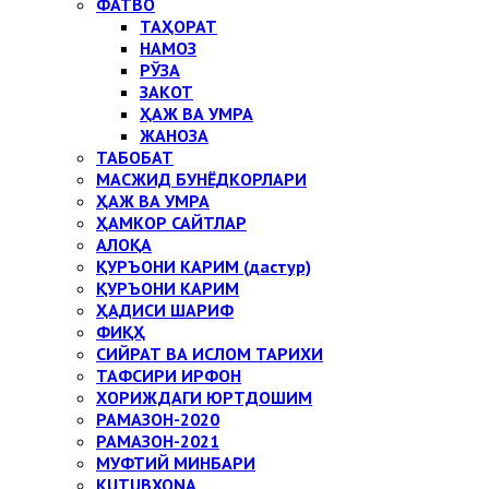
ФАТВО
ТАҲОРАТ
НАМОЗ
РЎЗА
ЗАКОТ
ҲАЖ ВА УМРА
ЖАНОЗА
ТАБОБАТ
МАСЖИД БУНЁДКОРЛАРИ
ҲАЖ ВА УМРА
ҲАМКОР САЙТЛАР
АЛОҚА
ҚУРЪОНИ КАРИМ (дастур)
ҚУРЪОНИ КАРИМ
ҲАДИСИ ШАРИФ
ФИҚҲ
СИЙРАТ ВА ИСЛОМ ТАРИХИ
ТАФСИРИ ИРФОН
ХОРИЖДАГИ ЮРТДОШИМ
РАМАЗОН-2020
РАМАЗОН-2021
МУФТИЙ МИНБАРИ
KUTUBXONA