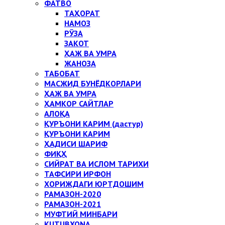
ФАТВО
ТАҲОРАТ
НАМОЗ
РЎЗА
ЗАКОТ
ҲАЖ ВА УМРА
ЖАНОЗА
ТАБОБАТ
МАСЖИД БУНЁДКОРЛАРИ
ҲАЖ ВА УМРА
ҲАМКОР САЙТЛАР
АЛОҚА
ҚУРЪОНИ КАРИМ (дастур)
ҚУРЪОНИ КАРИМ
ҲАДИСИ ШАРИФ
ФИҚҲ
СИЙРАТ ВА ИСЛОМ ТАРИХИ
ТАФСИРИ ИРФОН
ХОРИЖДАГИ ЮРТДОШИМ
РАМАЗОН-2020
РАМАЗОН-2021
МУФТИЙ МИНБАРИ
KUTUBXONA