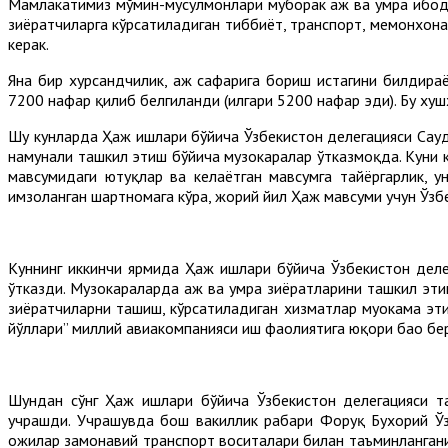
Мамлакатимиз мўмин-мусулмонлари муборак ҳаж ва умра ибод
зиёратчиларга кўрсатиладиган тиббиёт, транспорт, меҳмонхо
керак.
Яна бир хурсандчилик, ҳаж сафарига бориш истагини билдира
7200 нафар қилиб белгиланди (илгари 5200 нафар эди). Бу ху
Шу кунларда Ҳаж ишлари бўйича Ўзбекистон делегацияси Сауд
намунали ташкил этиш бўйича музокаралар ўтказмоқда. Куни к
мавсумидаги ютуқлар ва келаётган мавсумга тайёргарлик, 
имзоланган шартномага кўра, жорий йил Ҳаж мавсуми учун Ўзб
Куннинг иккинчи ярмида Ҳаж ишлари бўйича Ўзбекистон дел
ўтказди. Музокараларда ҳаж ва умра зиёратларини ташкил э
зиёратчиларни ташиш, кўрсатиладиган хизматлар муҳокама эти
йўллари” миллий авиакомпанияси иш фаолиятига юқори баҳо бе
Шундан сўнг Ҳаж ишлари бўйича Ўзбекистон делегацияси т
учрашди. Учрашувда бош вакиллик раҳбари Форуқ Бухорий Ў
ҳожилар замонавий транспорт воситалари билан таъминланган