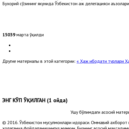
Бухорий сўзининг якунида Ўзбекистон ҳаж делегацияси аъзола
15039
марта ўқилди
Другие материалы в этой категории:
« Ҳаж ибодати турлари
Ҳ
ЭНГ КЎП ЎҚИЛГАН (1 ойда)
Ушу бўлимдаги асосий матер
© 2016. Ўзбекистон мусулмонлари идораси. Оммавий ахборот 
хоҳлаганча фойдаланишингиз мумкин. Бизнинг асосий мақсадими