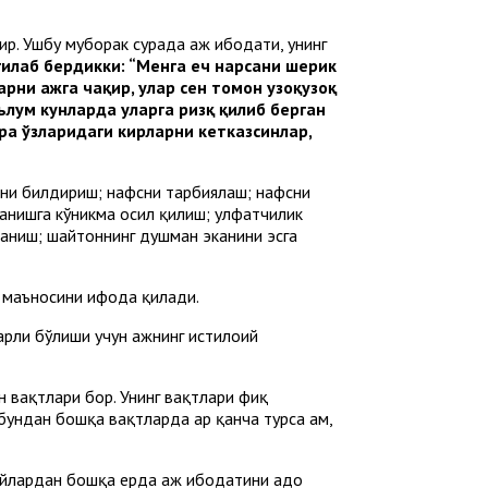
ир. Ушбу муборак сурада ҳаж ибодати, унинг
гилаб бердикки: “Менга ҳеч нарсани шерик
рни ҳажга чақир, улар сен томон узоқузоқ
ълум кунларда уларга ризқ қилиб берган
нгра ўзларидаги кирларни кетказсинлар,
ликни билдириш; нафсни тарбиялаш; нафсни
анишга кўникма ҳосил қилиш; улфатчилик
ланиш; шайтоннинг душман эканини эсга
иш маъносини ифода қилади.
и бўлиши учун ҳажнинг истилоҳий
 вақтлари бор. Унинг вақтлари фиқҳ
бундан бошқа вақтларда ҳар қанча турса ҳам,
йлардан бошқа ерда ҳаж ибодатини адо