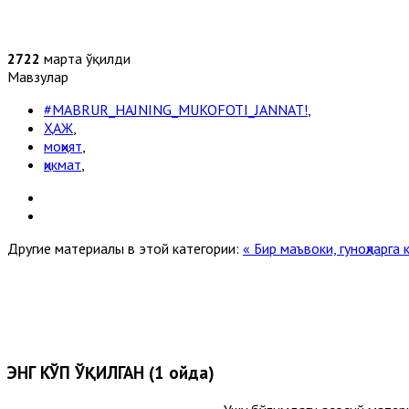
2722
марта ўқилди
Мавзулар
#MABRUR_HAJNING_MUKOFOTI_JANNAT!
,
ҲАЖ
,
моҳият
,
ҳикмат
,
Другие материалы в этой категории:
« Бир маъвоки, гуноҳларга
ЭНГ КЎП ЎҚИЛГАН (1 ойда)