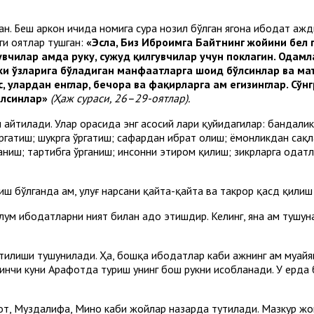
ан. Беш аркон ичида номига сура нозил бўлган ягона ибодат ҳажд
аги оятлар тушган:
«Эсла, Биз Иброҳимга Байтнинг жойини бел 
вчилар ҳамда руку, сужуд қилгувчилар учун поклагин. Одамла
ки ўзларига бўладиган манфаатларга шоҳид бўлсинлар ва ма
с, улардан енглар, бечора ва фақирларга ҳам егизинглар. Сў
илсинлар»
(Ҳаж сураси, 26–29-оятлар).
и айтилади. Улар орасида энг асосий лари қуйидагилар: банда
̆ргатиш; шукрга ўргатиш; сафардан ибрат олиш; ёмонликдан сақл
аниш; тартибга ўрганиш; инсонни эҳтиром қилиш; зикрларга одат
ш бўлганда ҳам, улуғ нарсани қайта-қайта ва такрор қасд қил
м ибодатларни ният билан адо этишдир. Келинг, яна ҳам тушунарл
илиши тушунилади. Ҳа, бошқа ибодатлар каби ҳажнинг ҳам муайян
зинчи куни Арафотда туриш унинг бош рукни ҳисобланади. У ерда 
от, Муздалифа, Мино каби жойлар назарда тутилади. Мазкур жо