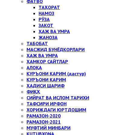
ФАТВО
ТАҲОРАТ
НАМОЗ
РЎЗА
ЗАКОТ
ҲАЖ ВА УМРА
ЖАНОЗА
ТАБОБАТ
МАСЖИД БУНЁДКОРЛАРИ
ҲАЖ ВА УМРА
ҲАМКОР САЙТЛАР
АЛОҚА
ҚУРЪОНИ КАРИМ (дастур)
ҚУРЪОНИ КАРИМ
ҲАДИСИ ШАРИФ
ФИҚҲ
СИЙРАТ ВА ИСЛОМ ТАРИХИ
ТАФСИРИ ИРФОН
ХОРИЖДАГИ ЮРТДОШИМ
РАМАЗОН-2020
РАМАЗОН-2021
МУФТИЙ МИНБАРИ
KUTUBXONA