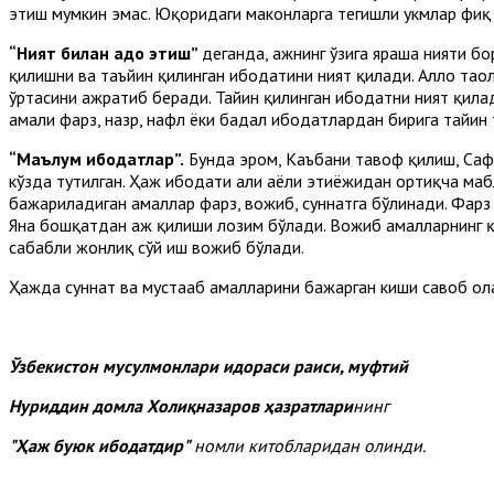
этиш мумкин эмас. Юқоридаги маконларга тегишли ҳукмлар фиқҳ
“Ният билан адо этиш”
деганда, ҳажнинг ўзига яраша нияти б
қилишни ва таъйин қилинган ибодатини ният қилади. Аллоҳ таол
ўртасини ажратиб беради. Тайин қилинган ибодатни ният қилади
амали фарз, назр, нафл ёки бадал ибодатлардан бирига тайин
“Маълум ибодатлар”.
Бунда эҳром, Каъбани тавоф қилиш, Саф
кўзда тутилган. Ҳаж ибодати аҳли аёли эҳтиёжидан ортиқча 
бажариладиган амаллар фарз, вожиб, суннатга бўлинади. Фарз 
Яна бошқатдан ҳаж қилиши лозим бўлади. Вожиб амалларнинг қ
сабабли жонлиқ сўй иш вожиб бўлади.
Ҳажда суннат ва мустаҳаб амалларини бажарган киши савоб олад
Ўзбекистон мусулмонлари идораси раиси, муфтий
Нуриддин домла Холи
қназар
ов
ҳазратлари
нинг
"
Ҳаж буюк ибодатдир
"
номли китобларидан олинди.