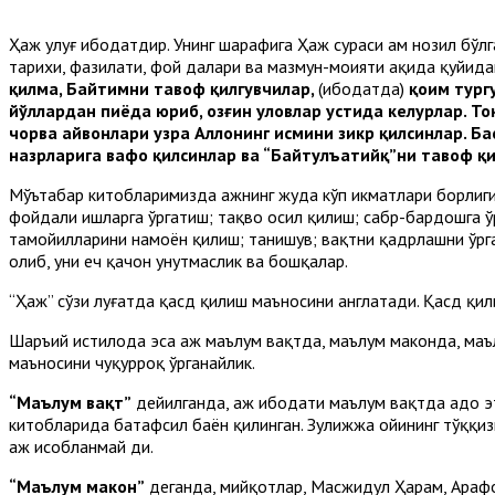
Ҳаж улуғ ибодатдир. Унинг шарафига Ҳаж сураси ҳам нозил бўлг
тарихи, фазилати, фой далари ва мазмун-моҳияти ҳақида қуйид
қилма, Байтимни тавоф қилгувчилар,
(ибодатда)
қоим тургу
йўллардан пиёда юриб, озғин уловлар устида келурлар. То
чорва ҳайвонлари узра Аллоҳнинг исмини зикр қилсинлар. Ба
назрларига вафо қилсинлар ва “Байтулъатийқ”ни тавоф қ
Мўътабар китобларимизда ҳажнинг жуда кўп ҳикматлари борлиг
фойдали ишларга ўргатиш; тақво ҳосил қилиш; сабр-бардошга у
тамойилларини намоён қилиш; танишув; вақтни қадрлашни ўрг
олиб, уни ҳеч қачон унутмаслик ва бошқалар.
“Ҳаж” сўзи луғатда қасд қилиш маъносини англатади. Қасд қили
Шаръий истилоҳда эса ҳаж маълум вақтда, маълум маконда, маълу
маъносини чуқурроқ ўрганайлик.
“Маълум вақт”
дейилганда, ҳаж ибодати маълум вақтда адо эт
китобларида батафсил баён қилинган. Зулҳижжа ойининг тўққи
ҳаж ҳисобланмай ди.
“Маълум макон”
деганда, мийқотлар, Масжидул Ҳарам, Араф