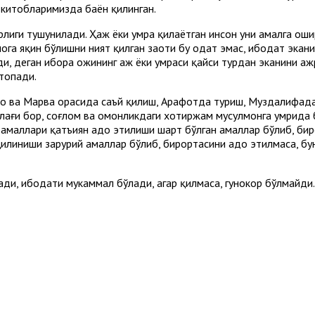
 китобларимизда баён қилинган.
орлиги тушунилади. Ҳаж ёки умра қилаётган инсон уни амалга ош
ога яқин бўлишни ният қилган заҳоти бу одат эмас, ибодат экани
, деган ибора ҳожининг ҳаж ёки умраси қайси турдан эканини аж
 топади.
о ва Марва орасида саъй қилиш, Арафотда туриш, Муздалифада
маблағи бор, соғлом ва омонликдаги хотиржам мусулмонга умрида
амаллари қатъиян адо этилиши шарт бўлган амаллар бўлиб, биро
илиниши зарурий амаллар бўлиб, бирортасини адо этилмаса, бу
и, ибодати мукаммал бўлади, агар қилмаса, гуноҳкор бўлмайди.