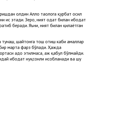
иришдан олдин Аллоҳ таолога қурбат ҳосил
ни ҳис этади. Зеро, ният одат билан ибодат
ратиб беради. Яъни, ният билан қилаётган
 тунаш, шайтонга тош отиш каби амаллар
 бир марта фарз бўлади. Ҳажда
ртаси адо этилмаса, ҳаж қабул бўлмайди.
ндай ибодат нуқсонли ҳисобланади ва шу