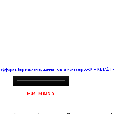
 каффорат. Бир масканки, жаннат сизга мунтазир
ҲАЖГА КЕТАЁТГА
MUSLIM RADIO