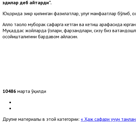
эдилар деб айтарди”.
Юқорида зикр қилинган фазилатлар, улуғ манфаатлар бўлиб, ҳ
Аллоҳ таоло муборак сафарга кетган ва кетиш арафасида юрган
Муқаддас жойларда ўзлари, фарзандлари, сизу биз ватандошла
осойишталигини бардавом айласин.
10486
марта ўқилди
Другие материалы в этой категории:
« Ҳаж сафари учун танлан