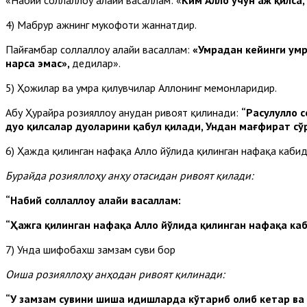
4) Мабрур ҳажнинг мукофоти жаннатдир.
Пайғамбар соллаллоҳу алайҳи васаллам:
«Умрадан кейинги умр
нарса эмас»,
дедилар».
5) Ҳожилар ва умра қилувчилар Аллоҳнинг меҳмонларидир.
Абу Ҳурайра розияллоҳу анҳудан ривоят қилинади:
“Расулуллоҳ 
дуо қилсалар дуоларини қабул қилади, Ундан мағфират с
6) Ҳажда қилинган нафақа Аллоҳ йўлида қилинган нафақа кабид
Бурайда розияллоҳу анҳу ота
с
идан ривоят қилади:
“Набий соллаллоҳу алайҳи васаллам:
“Ҳажга қилинган нафақа Аллоҳ йўлида қилинган нафақа ка
7) Унда шифобахш замзам суви бор
Оиша розияллоҳу анҳодан ривоят қилинади:
“У замзам сувини шиша идишларда кўтариб олиб кетар ва Ра