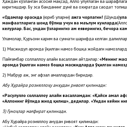
Ҳаждан кўзланган асосий мақсад, Аллоҳ улуғлаган ва шарафлаг
киритишдир. Бу эса банданинг дунё ва охиратда саодат топиш
«Одамлар орасида
(юриб уларни)
ҳажга чорлагин!
(Шунда)
ула
манфаатларига шоҳид бўлиш учун ва маълум кунларда
(Алло
келурлар. Бас, ундан ўзларингиз ҳам еяверингиз, бечора ка
Уламолар, Қуръони карим ва суннати шарифда келган далилла
1) Масжидул ҳаромда ўқилган намоз бошқа жойдаги намозлард
Пайғамбар соллаллоҳу алайҳи васаллам айтдилар
:
«Менинг мас
ҳаромда ўқилган намоз бошқа масжидларда ўқилган намоз
2) Мабрур ҳаж, энг афзал амаллардан биридир.
Абу Ҳурайра розияллоҳу анҳудан ривоят қилинади:
«Расулуллоҳ соллаллоҳу алайҳи васалламдан:
«Қайси амал аф
«Аллоҳнинг йўлида жиҳод қилиш», дедилар.
«Ундан кейин ни
3) Гуноҳлар мағфират қилинади.
Абу Ҳурайра розияллоҳу анҳудан ривоят қилинади:
«Набий соллаллоҳу алайҳи васаллам: «
Ким Аллоҳ учун ҳаж қилс