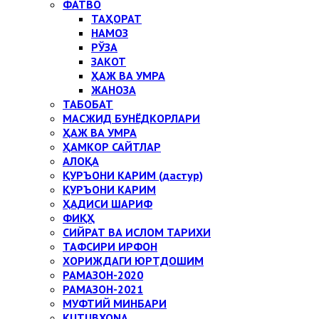
ФАТВО
ТАҲОРАТ
НАМОЗ
РЎЗА
ЗАКОТ
ҲАЖ ВА УМРА
ЖАНОЗА
ТАБОБАТ
МАСЖИД БУНЁДКОРЛАРИ
ҲАЖ ВА УМРА
ҲАМКОР САЙТЛАР
АЛОҚА
ҚУРЪОНИ КАРИМ (дастур)
ҚУРЪОНИ КАРИМ
ҲАДИСИ ШАРИФ
ФИҚҲ
СИЙРАТ ВА ИСЛОМ ТАРИХИ
ТАФСИРИ ИРФОН
ХОРИЖДАГИ ЮРТДОШИМ
РАМАЗОН-2020
РАМАЗОН-2021
МУФТИЙ МИНБАРИ
KUTUBXONA