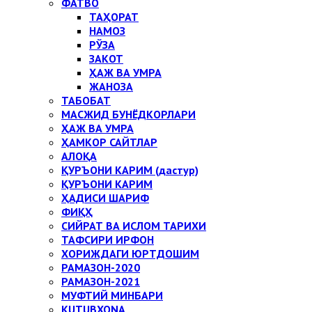
ФАТВО
ТАҲОРАТ
НАМОЗ
РЎЗА
ЗАКОТ
ҲАЖ ВА УМРА
ЖАНОЗА
ТАБОБАТ
МАСЖИД БУНЁДКОРЛАРИ
ҲАЖ ВА УМРА
ҲАМКОР САЙТЛАР
АЛОҚА
ҚУРЪОНИ КАРИМ (дастур)
ҚУРЪОНИ КАРИМ
ҲАДИСИ ШАРИФ
ФИҚҲ
СИЙРАТ ВА ИСЛОМ ТАРИХИ
ТАФСИРИ ИРФОН
ХОРИЖДАГИ ЮРТДОШИМ
РАМАЗОН-2020
РАМАЗОН-2021
МУФТИЙ МИНБАРИ
KUTUBXONA