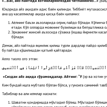
«
...Бас, ҳайз пайтида хотинларингиздан четланингиз...»
(Бақ
Юқорида ҳайз ҳақидаги ҳадис баён қилинди. Тиббиёт мутахассис
ана шу касалликлар ҳақида қисқа баён қиламиз:
Аёлнинг баъзи аъзоларида оғриқ пайдо бўлади. Кўпинча 
етади. Кўп ҳолларда моякнинг бузилиши ва бепуштликка о
Эркакнинг жинсий аъзосида сўзакка ўхшаш йирингли каса
бўлади.
Демак, ҳайз пайтида яқинлик қилиш турли дардлар пайдо қили
бу пайтда қўшилишдан қатъий қайтаради.
Аллоҳ таоло огоҳ этган:
 ٱلۡمَحِيضِۖ قُلۡ هُوَ أَذٗى فَٱعۡتَزِلُواْ ٱلنِّسَآءَ فِي ٱلۡمَحِيضِ
«
Сиздан ҳайз ҳақида сўрамоқдалар. Айтинг: “У
(эр ва хотин у
Ким бундай ишга мубтало бўлган бўлса, у гуноҳига самимий тав
Табиблар ва аҳли илмлар насиҳати:
Шаҳватни қондиришда мўътадил бўлиш. Мўътадил бўлишнин
кўпайтириш танага зарар етказиб, ақлни сусайтиради ва