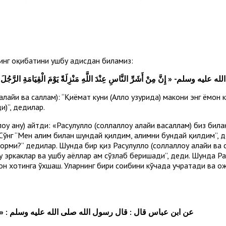
инг оқибатини ушбу ҳадисдан биламиз:
له عليه وسلم- « إِنَّ مِنْ أَشَرِّ النَّاسِ عِنْدَ اللَّهِ مَنْزِلَةً يَوْمَ الْقِيَامَةِ الرَّجُلَ ي
йҳи ва саллам): “Қиёмат куни (Аллоҳ ҳузурида) макони энг ёмон 
и)”, дедилар.
у анҳу) айтди: «Расулуллоҳ (соллаллоҳу алайҳи васаллам) биз бил
 Сўнг “Мен аҳлим билан шундай қилдим, аҳлимни бундай қилдим”,
орми?” дедилар. Шунда бир қиз Расулуллоҳ (соллаллоҳу алайҳи ва
у эркаклар ва ушбу аёллар ҳам сўзлаб беришади”, деди. Шунда Расу
 хотинга ўхшаш. Уларнинг бири соҳибини кўчада учратади ва ҳо
عن ابن عباس قال : قال رسول الله صلى الله عليه وسلم : « ل)