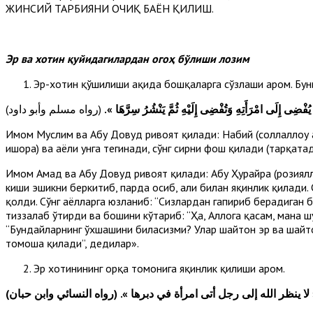
Эр ва хотин қуйидагилардан огоҳ бўлиши лозим
Эр-хотин қўшилиши ҳақида бошқаларга сўзлаши ҳаром. Бун
ُفْضِى إِلَى امْرَأَتِهِ وَتُفْضِى إِلَيْهِ ثُمَّ يَنْشُرُ سِرَّهَا
(رواه مسلم وأبو داود)
Имом Муслим ва Абу Довуд ривоят қилади: Набий (соллаллоҳу ала
ишора) ва аёли унга тегинади, сўнг сирни фош қилади (тарқатад
Имом Аҳмад ва Абу Довуд ривоят қилади: Абу Ҳурайра (розияллоҳ
киши эшикни беркитиб, парда осиб, аҳли билан яқинлик қилади.
қолди. Сўнг аёлларга юзланиб: “Сизлардан гапириб берадиган б
тиззалаб ўтирди ва бошини кўтариб: “Ҳа, Аллоҳга қасам, мана ш
“Бундайларнинг ўхшашини биласизми? Улар шайтон эр ва шайтон
томоша қилади”, дедилар».
Эр хотинининг орқа томонига яқинлик қилиши ҳаром.
ا ينظر الله إلى رجل أتى امرأة في دبرها ». (رواه النسائي وابن حبان