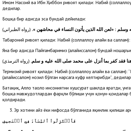
Имом Насоий ва Ибн Ҳиббон ривоят қилади: Набий (соллаллоҳу а
дедилар.
Бошқа бир ҳадисда эса бундай дейилади:
يه وسلم : «لعن الله الذين يأتون النساء في محاشهن
(رواه الطبراني)
Табароний ривоят қилади: Набий (соллаллоҳу алайҳи ва саллам)
Яна бир ҳадисда Пайғамбаримиз (алайҳиссалом) бундай ношаръи
اهنا فقد كفر بما أنزل على محمد صلى الله عليه و سلم
(رواه الترمذي)
Термизий ривоят қилади: Набий (соллаллоҳу алайҳи ва саллам): 
(алайҳиссалом) нозил бўлган нарсага куфр келтирибди”, дедилар
Батаҳқиқ, Аллоҳ таоло инсониятни хушсурат шаклда яратди, ун
бошқа мавжудотлардан фарқли бўлиши учун қонун-қоидалар ба
қолдиради.
Эр хотини ҳайз ёки нифосда бўлганида яқинлик қилиши ҳар
فَٱعۡتَزِلُواْ ٱلنِّسَآءَ فِي ٱلۡمَحِيضِ