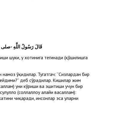
قَالَ رَسُولُ اللَّهِ -صلى ال ».
киши шуки, у хотинига тегинади (қўшилишга
ан намоз ўқидилар. Тугатгач: “Сизлардан бир
 дейдими?” деб сўрадилар. Кишилар жим
 саллам) уни кўриши ва эшитиши учун бир
луллоҳ (соллаллоҳу алайҳи васаллам):
жатини чиқаради, инсонлар эса уларни