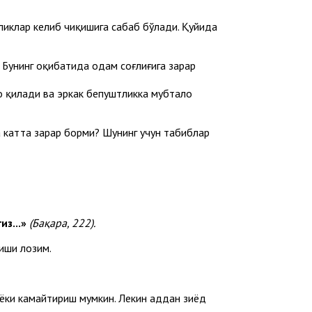
лликлар келиб чиқишига сабаб бўлади. Қуйида
 Бунинг оқибатида одам соғлиғига зарар
о қилади ва эркак бепуштликка мубтало
а катта зарар борми? Шунинг учун табиблар
из...»
(Бақара, 222).
лиши лозим.
ёки камайтириш мумкин. Лекин ҳаддан зиёд