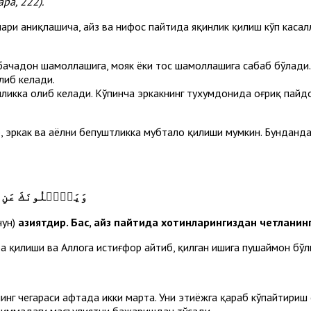
ара, 222).
лари аниқлашича, ҳайз ва нифос пайтида яқинлик қилиш кўп каса
бачадон шамоллашига, мояк ёки тос шамоллашига сабаб бўлади.
либ келади.
лликка олиб келади. Кўпинча эркакнинг тухумдонида оғриқ пайд
б, эркак ва аёлни бепуштликка мубтало қилиши мумкин. Бунданд
وَيَسۡ‍َٔلُونَكَ عَنِ
чун)
азиятдир. Бас, ҳайз пайтида хотинларингиздан четланинг
ба қилиши ва Аллоҳга истиғфор айтиб, қилган ишига пушаймон бў
г чегараси ҳафтада икки марта. Уни эҳтиёжга қараб кўпайтириш 
 зиммадаги масъулиятни бажаришдан тўсади.