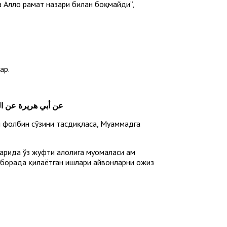
 Аллоҳ раҳмат назари билан боқмайди”,
ар.
عن أبي هريرة عن ال.
ки фолбин сўзини тасдиқласа, Муҳаммадга
арида ўз жуфти ҳалолига муомаласи ҳам
 борада қилаётган ишлари ҳайвонларни ожиз