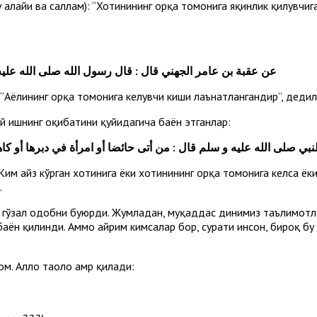
лайҳи ва саллам): “Хотинининг орқа томонига яқинлик қилувчига
عن عقبة بن عامر الجهني قال : قال رسول الله صلى الله عل ».
: “Аёлининг орқа томонига келувчи киши лаънатлангандир”, дедил
й ишнинг оқибатини қуйидагича баён этганлар:
نبي صلى الله عليه و سلم قال : من أتى حائضا أو امرأة في دبرها أو ك
“Ким ҳайз кўрган хотинига ёки хотинининг орқа томонига келса ё
.
га гўзал одобни буюрди. Жумладан, муқаддас динимиз таълимотл
ён қилинди. Аммо айрим кимсалар бор, сурати инсон, бироқ бу
ом. Аллоҳ таоло амр қилади: