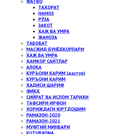
ФАТВО
ТАҲОРАТ
НАМОЗ
РЎЗА
ЗАКОТ
ҲАЖ ВА УМРА
ЖАНОЗА
ТАБОБАТ
МАСЖИД БУНЁДКОРЛАРИ
ҲАЖ ВА УМРА
ҲАМКОР САЙТЛАР
АЛОҚА
ҚУРЪОНИ КАРИМ (дастур)
ҚУРЪОНИ КАРИМ
ҲАДИСИ ШАРИФ
ФИҚҲ
СИЙРАТ ВА ИСЛОМ ТАРИХИ
ТАФСИРИ ИРФОН
ХОРИЖДАГИ ЮРТДОШИМ
РАМАЗОН-2020
РАМАЗОН-2021
МУФТИЙ МИНБАРИ
KUTUBXONA