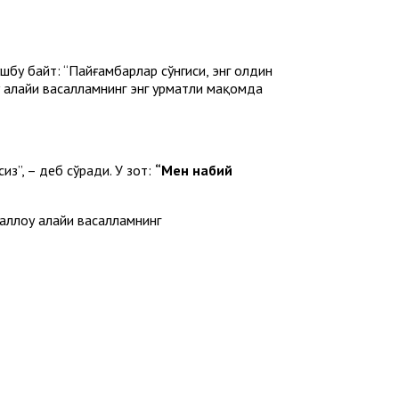
ушбу байт: “Пайғамбарлар сўнгиси, энг олдин
 алайҳи васалламнинг энг ҳурматли мақомда
из”, – деб сўради. У зот:
“Мен набий
ллоҳу алайҳи васалламнинг