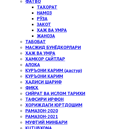
ФАТВО
ТАҲОРАТ
НАМОЗ
РЎЗА
ЗАКОТ
ҲАЖ ВА УМРА
ЖАНОЗА
ТАБОБАТ
МАСЖИД БУНЁДКОРЛАРИ
ҲАЖ ВА УМРА
ҲАМКОР САЙТЛАР
АЛОҚА
ҚУРЪОНИ КАРИМ (дастур)
ҚУРЪОНИ КАРИМ
ҲАДИСИ ШАРИФ
ФИҚҲ
СИЙРАТ ВА ИСЛОМ ТАРИХИ
ТАФСИРИ ИРФОН
ХОРИЖДАГИ ЮРТДОШИМ
РАМАЗОН-2020
РАМАЗОН-2021
МУФТИЙ МИНБАРИ
KUTUBXONA