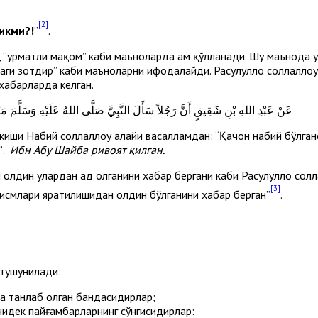
[2]
икми?!
”
.
”, “ҳурматли мақом” каби маъноларда ҳам қўлланади. Шу маънода 
аги зотдир” каби маъноларни ифодалайди. Расулуллоҳ соллаллоҳу
 хабарларда келган.
عَنْ عَبْدِ اللهِ بْنِ شَقِيقٍ أَنَّ رَجُلاً سَأَلَ النَّبِيَّ صَلَّى اللهُ عَلَيْهِ وَسَلَّمَ م
киши Набий соллаллоҳу алайҳи васалламдан: “Қачон набий бўлганс
”
.
Ибн Абу Шайба ривоят қилган.
лдин улардан аҳд олганини хабар бергани каби Расулуллоҳ солла
[3]
 жисмлари яратилишидан олдин бўлганини хабар берган”
.
 тушунилади:
 ва танлаб олган бандасидирлар;
нидек пайғамбарларнинг сўнгисидирлар: