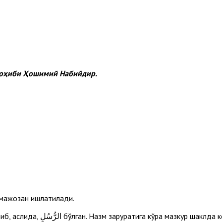
 соҳиби Ҳошимий Набийдир.
 мажозан ишлатилади.
– музофун илайҳ. Бу калима الرَّسُولِ нинг кўплик шакли бўлиб, аслида, الرُّسُلِ бўлган. Назм заруратига кўра