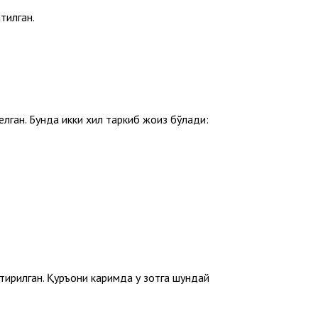
латилган.
б” маъносини англатувчи “асмаи ситта”дан бири. نَبِيٍّ га сифат бўлгани учун жор бўлиб турибди. Баъзи нусхаларда ذُو келган. Бунда икки хил таркиб жоиз бўлади:
тирилган. Қуръони каримда у зотга шундай