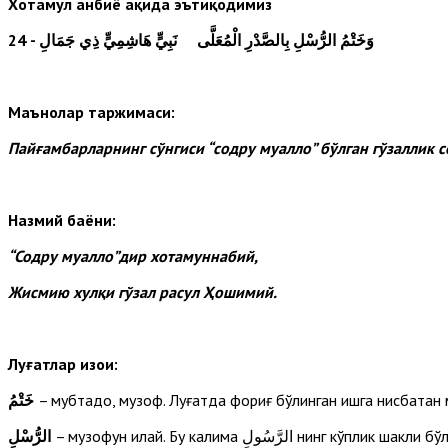
Хотамул анбиё ҳақида эътиқодимиз
24
- وَخَتْمُ الرُّسْلِ بِالصَّدْرِ الْمُعَلَّى نَبِيٍّ هَاشِمِيٍّ ذِي جَمَالِ
Маънолар таржимаси:
Пайғамбарларнинг сўнгиси “содру муалло” бўлган гўзаллик
Назмий баёни:
“Содру муалло”дир хотамуннабий,
Жисмию хулқи гўзал расул Ҳошимий.
Луғатлар изоҳи:
خَتْمُ
– мубтадо, музоф. Луғатда фориғ бўлинган ишга нисбатан
الرُّسْلِ