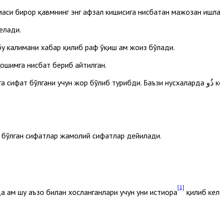
тааллиқ. Содр калимаси бирор қавмнинг энг афзал кишисига нисбатан мажозан иш
елади.
бу калимани хабар қилиб раф ўқиш ҳам жоиз бўлади.
Ҳошимга нисбат бериб айтилган.
– “соҳи
и бўлган сифатлар жамолий сифатлар дейилади.
[1]
а ҳам шу аъзо билан хосланганлари учун уни истиора
қилиб кел