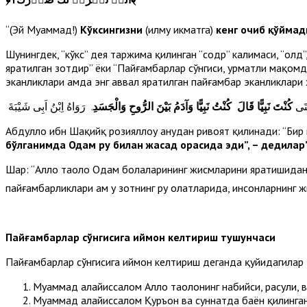
“(Эй Муҳаммад!)
Кўксингизни
(илму ҳикматга)
кенг очиб қўймад
Шунингдек, “кўкс” дея таржима қилинган “содр” калимаси, “олд
яратилган зотдир” ёки “Пайғамбарлар сўнгиси, ҳурматли мақомд
эканликлари ҳамда энг аввал яратилган пайғамбар эканликлари
َتَى
كُنْتَ نَبِيًّا قَالَ كُنْتُ نَبِيًّا وَآدَمُ بَيْنَ الرُّوحِ وَالْجَسَدِ
. رَوَاهُ اِبْنُ اَبِى شَيْبَةَ
Абдуллоҳ ибн Шақийқ розияллоҳу анҳудан ривоят қилинади: “Бир 
бўлганимда Одам руҳ билан жасад орасида эди”, – дедилар
Шарҳ: “Аллоҳ таоло Одам болаларининг жисмларини яратишидан о
пайғамбарликлари ҳам у зотнинг руҳ ҳолатларида, инсонларнинг
Пайғамбарлар сўнгисига иймон келтириш тушунчаси
Пайғамбарлар сўнгисига иймон келтириш деганда қуйидагилар
Муҳаммад алайҳиссалом Аллоҳ таолонинг набийси, расули,
Муҳаммад алайҳиссалом Қуръон ва суннатда баён қилинга