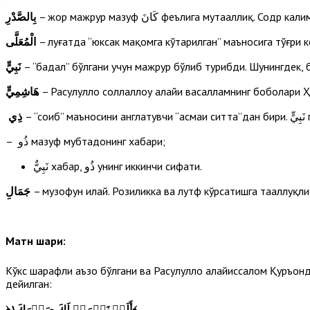
– жор мажрур маҳзуф كَانَ феълига му
بِالصَّدْرِ
الْمُعَلَّى
– луғатда “юксак мақомга кўтарилган” маъносига тўғри к
نَبِيٍّ
– “бадал” бўлгани учун мажрур бўлиб турибди. Шунингдек, 
هَاشِمِيٍّ
– Расулуллоҳ соллаллоҳу алайҳи васалламнинг боболари 
ذِي
– ذُو маҳзуф мубтадонинг хабари;
نَبِيٌّ хабар, ذُو унинг иккинчи сифати.
جَمَالِ
– музофун илайҳ. Розиликка ва лутф кўрсатишга тааллуқл
Матн шарҳи:
Кўкс шарафли аъзо бўлгани ва Расулуллоҳ алайҳиссалом Қуръонд
дейилган:
﴿
أَلَمۡ نَشۡرَحۡ لَكَ صَدۡرَكَ١
﴾