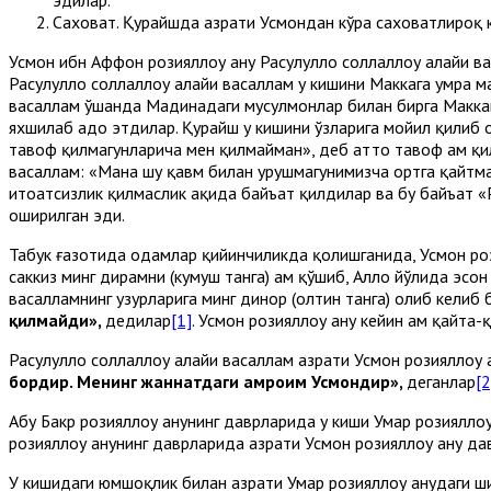
Саховат. Қурайшда ҳазрати Усмондан кўра саховатлироқ 
Усмон ибн Аффон розияллоҳу анҳу Расулуллоҳ соллаллоҳу алайҳи
Расулуллоҳ соллаллоҳу алайҳи васаллам у кишини Маккага умра 
васаллам ўшанда Мадинадаги мусулмонлар билан бирга Маккаи 
яхшилаб адо этдилар. Қурайш у кишини ўзларига мойил қилиб о
тавоф қилмагунларича мен қилмайман», деб ҳатто тавоф ҳам қи
васаллам: «Мана шу қавм билан урушмагунимизча ортга қайтма
итоатсизлик қилмаслик ҳақида байъат қилдилар ва бу байъат «
оширилган эди.
Табук ғазотида одамлар қийинчиликда қолишганида, Усмон рози
саккиз минг дирҳамни (кумуш танга) ҳам қўшиб, Аллоҳ йўлида эҳс
васалламнинг ҳузурларига минг динор (олтин танга) олиб келиб 
қилмайди»,
дедилар
[1]
. Усмон розияллоҳу анҳу кейин ҳам қайта
Расулуллоҳ соллаллоҳу алайҳи васаллам ҳазрати Усмон розияллоҳу
бордир. Менинг жаннатдаги ҳамроҳим Усмондир»,
деганлар
[2
Абу Бакр розияллоҳу анҳунинг даврларида у киши Умар розиялл
розияллоҳу анҳунинг даврларида ҳазрати Усмон розияллоҳу анҳу д
У кишидаги юмшоқлик билан ҳазрати Умар розияллоҳу анҳудаги ш