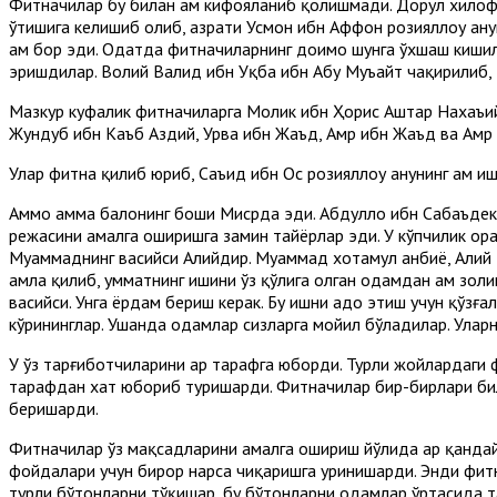
Фитначилар бу билан ҳам кифояланиб қолишмади. Дорул хилофа
ўтишига келишиб олиб, ҳазрати Усмон ибн Аффон розияллоҳу а
ҳам бор эди. Одатда фитначиларнинг доимо шунга ўхшаш кишил
эришдилар. Волий Валид ибн Уқба ибн Абу Муъайт чақирилиб,
Мазкур куфалик фитначиларга Молик ибн Ҳорис Аштар Нахаъий,
Жундуб ибн Каъб Аздий, Урва ибн Жаъд, Амр ибн Жаъд ва Амр 
Улар фитна қилиб юриб, Саъид ибн Ос розияллоҳу анҳунинг ҳам
Аммо ҳамма балонинг боши Мисрда эди. Абдуллоҳ ибн Сабаъдек 
режасини амалга оширишга замин тайёрлар эди. У кўпчилик ор
Муҳаммаднинг васийси Алийдир. Муҳаммад хотамул анбиё, Алий э
ҳамла қилиб, умматнинг ишини ўз қўлига олган одамдан ҳам зол
васийси. Унга ёрдам бериш керак. Бу ишни адо этиш учун қўзға
кўрининглар. Ушанда одамлар сизларга мойил бўладилар. Уларн
У ўз тарғиботчиларини ҳар тарафга юборди. Турли жойлардаги 
тарафдан хат юбориб туришарди. Фитначилар бир-бирлари бил
беришарди.
Фитначилар ўз мақсадларини амалга ошириш йўлида ҳар қандай п
фойдалари учун бирор нарса чиқаришга уринишарди. Энди фитн
турли бўҳтонларни тўқишар, бу бўҳтонларни одамлар ўртасида 