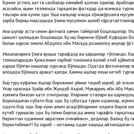
Бунинг устига, катта саҳобалар камайиб қолган эдилар. Арабла
асосийси, яшин тезлигида тарқалган фатхдар да-вомида турли
таъсири ҳали кучли эди. Уша халқлар ичида хўжакўрсинга мусу
зарба бериш мақсадида ўзини мусулмон қилиб кўрсатаётганлар 
Ана шулар аста-секин фитнага замин тайёрлай бошладилар. Ула
шикоят қилишдан бошлашди. Бу иш биринчи бўлиб Куфадан бошла
билан харож омили Абдуллоҳ ибн Масъуд розияллоҳу анҳулар ўр
Иккалаларига ўзига яраша тарафдор ва қаршилар тўпланди. Хал
томонларидан Ҳижознинг ғарбий томонига волий этиб қўйилган
қарши бўлган кишилар хурсанд бўлишди. Одатда фитначилар янги
алоқада бўлишга ҳаракат қилди. Ҳамма ишлар яхши кетиб турга
Бир гуруҳ куфалик ёшлар бировнинг уйини тешиб кириб, уй эга
Улар орасида Зуҳайр ибн Жундуб Аздий, Муварриъ ибн Абу Мув
хукмига биноан қатл этилдилар. Уларнинг оталари ва қариндо
бориладиган суҳбати бор эди. Бу суҳбатда турли одамлар, жумл
одати бор эди. Бир куни ҳалиги ҳасадгўйларнинг олдига биров 
кутиб туришган эди. Бу гапни бирпасда ҳамма тарафга тарқатишди
беркитган одамнинг авратини очмаймиз», дедилар. Валид бу 
беркитибман?! Бу ғариб – нотаниш одам хақида айтиладиган ra