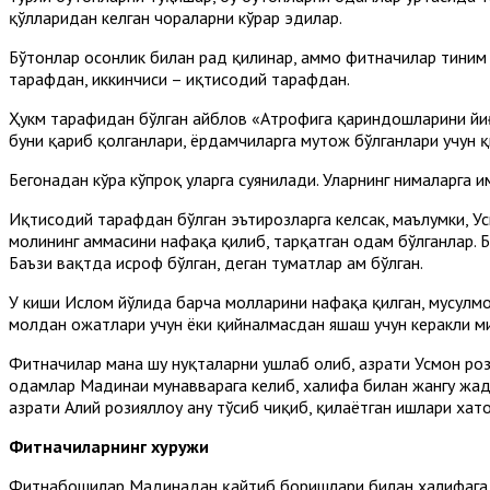
қўлларидан келган чораларни кўрар эдилар.
Бўҳтонлар осонлик билан рад қилинар, аммо фитначилар тиним б
тарафдан, иккинчиси – иқтисодий тарафдан.
Ҳукм тарафидан бўлган айблов «Атрофига қариндошларини йиғиб,
буни қариб қолганлари, ёрдамчиларга муҳтож бўлганлари учун 
Бегонадан кўра кўпроқ уларга суянилади. Уларнинг нималарга 
Иқтисодий тарафдан бўлган эътирозларга келсак, маълумки, Усм
молининг ҳаммасини нафақа қилиб, тарқатган одам бўлганлар. 
Баъзи вақтда исроф бўлган, деган туҳматлар ҳам бўлган.
У киши Ислом йўлида барча молларини нафақа қилган, мусулмо
молдан ҳожатлари учун ёки қийналмасдан яшаш учун керакли м
Фитначилар мана шу нуқталарни ушлаб олиб, ҳазрати Усмон рози
одамлар Мадинаи мунавварага келиб, халифа билан жангу жада
ҳазрати Алий розияллоҳу анҳу тўсиб чиқиб, қилаётган ишлари 
Фитначиларнинг хуружи
Фитнабошилар Мадинадан қайтиб боришлари билан халифага қ