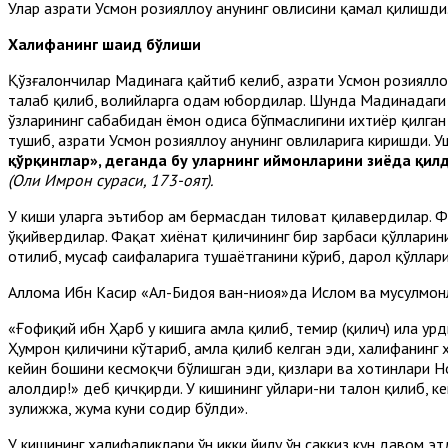
Улар ҳазрати Усмон розияллоҳу анҳунинг ҳовлисини қамал қилишди
Халифанинг шаҳид бўлиши
Қўзғалончилар Мадинага қайтиб келиб, ҳазрати Усмон розиялло
талаб қилиб, волийларга одам юбордилар. Шунда Мадинадаги ни
ўзларининг сабабидан ёмон ҳодиса бўпмаслигини ихтиёр қилга
тушиб, ҳазрати Усмон розияллоҳу анҳунинг ҳовлиларига киришди. 
қўрқинглар», деганда бу уларнинг иймон
ларини зиёда қилди
(Оли Имрон сураси, 173-оят).
У киши уларга эътибор ҳам бермасдан тиловат қилавердилар. Ф
ўқийвердилар. Фақат хиёнат қиличининг бир зарбаси қўлларини 
отилиб, мусҳаф саҳифаларига тушаётганини кўриб, дарҳол қўллар
Аллома Ибн Касир «Ал-Бидоя ван-ниҳоя»да Ислом ва мусулмонл
«Ғофиқий ибн Ҳарб у кишига ҳамла қилиб, темир (қилич) ила ур
Ҳумрон қиличини кўтариб, ҳамла қилиб келган эди, халифанинг
кейин бошини кесмоқчи бўлишган эди, қизлари ва хотинлари Н
ҳалолдир!» деб қичқирди. У кишининг уйлари-ни талон қилиб, к
зулҳижжа, жума куни содир бўлди».
У кишининг халифаликлари ўн икки йилу ўн саккиз кун давом эт