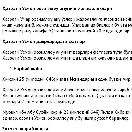
Ҳазрати Усмон розияллоҳу анҳунинг халифаликлари
Ҳазрати Умар розияллоҳу анҳу ўзлари жароҳатланганларидан ке
киши жамланиб, мажлис қуришди. Улардан ҳар бирлари бу ўта м
розияллоҳу анҳу халифа бўлганларида қамарий 70 ёшда эдилар.
Ҳазрати Усмон даврларидаги фатҳлар
Ҳазрати Усмон розияллоҳу анҳунинг даврлари фатҳларга тўла бў
Ҳазрати Усмон розияллоҳу анҳунинг фатҳлари ҳам қуруқликда, ҳам
Ғарбий жабҳа
Ҳижрий 25 (милодий 646) йилда Искандария ахдни бузди. Амр и
Ҳазрати Усмон розияллоҳу анҳу Африқонинг ичкариларига кириб 
Византиянинг аскарлари билан Субайтилада тўқнашди ва катта
жойлари Ислом давлатига қўшилди.
Муовия ибн Абу Суфён ҳижрий 28 (милодий 649) йилда Қибриз (
эдилар, ҳазрати Усмон розияллоҳу анҳу бу ишга pyxcaт бердилар.
Зотус-саворий жанги