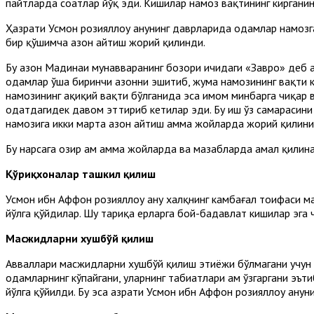
пайтларда соатлар йўқ эди. Кишилар намоз вақтининг кирганин
Ҳазрати Усмон розияллоҳу анҳунинг даврларида одамлар намоз
бир қўшимча азон айтиш жорий қилинди.
Бу азон Мадинаи мунавваранинг бозори ичидаги «Завро» деб а
одамлар ўша биринчи азонни эшитиб, жума намозининг вақти к
намозининг ҳақиқий вақти бўлганида эса имом минбарга чиқар в
одатдагидек давом эттириб кетилар эди. Бу иш ўз самарасини 
намозига икки марта азон айтиш ҳамма жойларда жорий қилини
Бу нарсага ҳозир ҳам ҳамма жойларда ва мазҳабларда амал қил
Қўриқхоналар ташкил қилиш
Усмон ибн Аффон розияллоҳу анҳу халқнинг камбағал тоифаси 
йўлга қўйдилар. Шу тариқа ерларга бой-бадавлат кишилар эга
Масжидларни хушбўй қилиш
Авваллари масжидларни хушбўй қилиш эҳтиёжи бўлмагани учун б
одамларнинг кўпайгани, уларнинг табиатлари ҳам ўзгаргани эъ
йўлга қўйилди. Бу эса ҳазрати Усмон ибн Аффон розияллоҳу анҳу