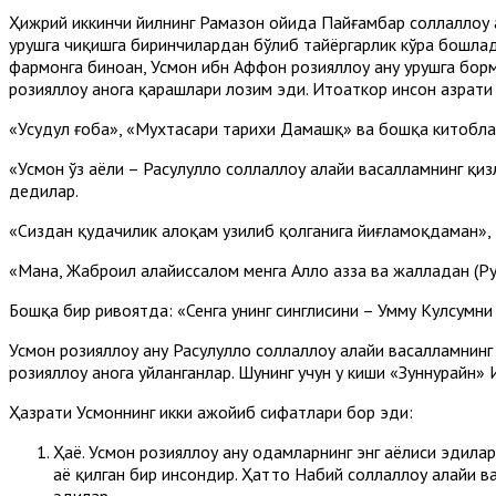
Ҳижрий иккинчи йилнинг Рамазон ойида Пайғамбар соллаллоҳу 
урушга чиқишга биринчилардан бўлиб тайёргарлик кўра бошлади
фармонга биноан, Усмон ибн Аффон розияллоҳу анҳу урушга бор
розияллоҳу анҳога қарашлари лозим эди. Итоаткор инсон ҳазрат
«Усудул ғоба», «Мухтасари тарихи Дамашқ» ва бошқа китобларн
«Усмон ўз аёли – Расулуллоҳ соллаллоҳу алайҳи васалламнинг қиз
дедилар.
«Сиздан қудачилик алоқам узилиб қолганига йиғламоқдаман»,
«Мана, Жаброил алайҳиссалом менга Аллоҳ азза ва жалладан (Ру
Бошқа бир ривоятда: «Сенга унинг синглисини – Умму Кулсумни 
Усмон розияллоҳу анҳу Расулуллоҳ соллаллоҳу алайҳи васалламнин
розияллоҳу анҳога уйланганлар. Шунинг учун у киши «Зуннурайн» 
Ҳазрати Усмоннинг икки ажойиб сифатлари бор эди:
Ҳаё. Усмон розияллоҳу анҳу одамларнинг энг ҳаёлиси эдил
ҳаё қилган бир инсондир. Ҳатто Набий соллаллоҳу алайҳи в
эдилар.