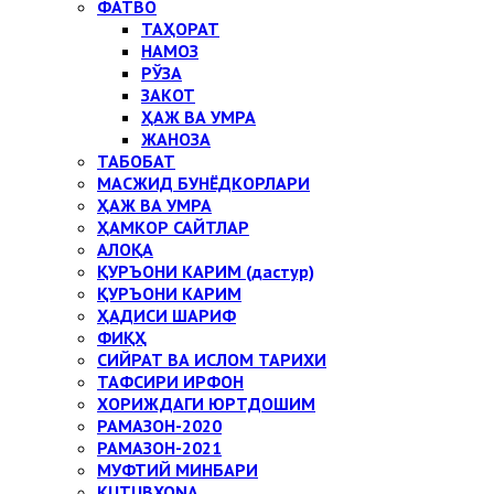
ФАТВО
ТАҲОРАТ
НАМОЗ
РЎЗА
ЗАКОТ
ҲАЖ ВА УМРА
ЖАНОЗА
ТАБОБАТ
МАСЖИД БУНЁДКОРЛАРИ
ҲАЖ ВА УМРА
ҲАМКОР САЙТЛАР
АЛОҚА
ҚУРЪОНИ КАРИМ (дастур)
ҚУРЪОНИ КАРИМ
ҲАДИСИ ШАРИФ
ФИҚҲ
СИЙРАТ ВА ИСЛОМ ТАРИХИ
ТАФСИРИ ИРФОН
ХОРИЖДАГИ ЮРТДОШИМ
РАМАЗОН-2020
РАМАЗОН-2021
МУФТИЙ МИНБАРИ
KUTUBXONA