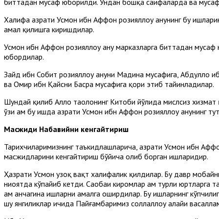
биттадан мусҳаф юборилди. Ундан бошқа саҳифаларда ва мусҳа
Халифа ҳазрати Усмон ибн Аффон розияллоҳу анҳунинг бу ишлар
амал қилишга киришдилар.
Усмон ибн Аффон розияллоҳу анҳу марказларга биттадан мусҳаф
юбордилар.
Зайд ибн Собит розияллоҳу анҳуни Мадина мусҳафига, Абдуллоҳ 
ва Омир ибн Қайсни Басра мусҳафига қори этиб тайинладилар.
Шундай қилиб Аллоҳ таолонинг Китоби йўлида мислсиз хизмат қ
ўзи ҳам бу ишда ҳазрати Усмон ибн Аффон розияллоҳу анҳунинг т
Масжиди Набавийни кенгайтириш
Тарихчиларимизнинг таъкидлашларича, ҳазрати Усмон ибн Аффон 
масжидларини кенгайтириш бўйича олиб борган ишларидир.
Ҳазрати Усмон узоқ вақт халифалик қилдилар. Бу давр мобайн
ниҳоятда кўпайиб кетди. Саҳобаи киромлар ҳам турли юртларга 
ҳам анчагина ишларни амалга оширдилар. Бу ишларнинг кўпчилиг
шу янгиликлар ичида Пайғамбаримиз соллаллоҳу алайҳи васалла