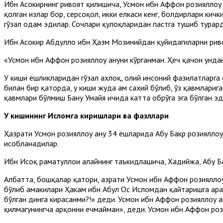
Ибн Асокирнинг ривоят қилишича, Усмон ибн Аффон розияллоҳу ан
қолган излар бор, серсоқол, икки елкаси кенг, болдирлари кичк
гўзал одам эдилар. Сочлари қулоқларидан пастга тушиб турард
Ибн Асокир Абдуллоҳ ибн Ҳазм Мозинийдан қуйидагиларни рив
«Усмон ибн Аффон розияллоҳу анҳуни кўрганман. Ҳеч қачон унда
У киши ёшликларидан гўзал ахлоқ, олий инсоний фазилатларга 
билан бир қаторда, у киши жуда ҳам сахий бўлиб, ўз қавмлариг
қавмлари бўлмиш Бану Умайя ичида катта обрўга эга бўлган эд
У кишининг Исломга киришлари ва фазллари
Ҳазрати Усмон розияллоҳу анҳу 34 ёшларида Абу Бакр розияллоҳ
ҳисобланадилар.
Ибн Исҳоқ раҳматуллоҳи алайҳнинг таъкидлашича, Хадийжа, Абу 
Албатта, бошқалар қатори, ҳазрати Усмон ибн Аффон розияллоҳ
бўлиб амакилари Ҳакам ибн Абул Ос Исломдан қайтаришга ҳарака
бўлган динга кирасанми?!» деди. Усмон ибн Аффон розияллоҳу а
қилмагунингча арқонни ечмайман», деди. Усмон ибн Аффон рози