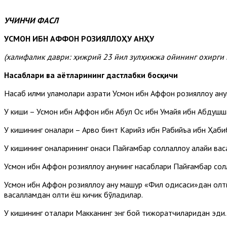
УЧИНЧИ ФАСЛ
УСМОН ИБН АФФОН РОЗИЯЛЛОҲУ АНҲУ
(халифалик даври: ҳижрий 23 йил зулҳижжа ойининг
охирги 
Насаблари ва ҳаётларининг дастлабки босқичи
Насаб илми уламолари ҳазрати Усмон ибн Аффон розияллоҳу анҳу
У киши – Усмон ибн Аффон ибн Абул Ос ибн Умайя ибн Абдушш
У кишининг оналари – Арво бинт Карийз ибн Рабийъа ибн Ҳаб
У кишининг оналарининг онаси Пайғамбар соллаллоҳу алайҳи в
Усмон ибн Аффон розияллоҳу анҳунинг насаблари Пайғамбар солл
Усмон ибн Аффон розияллоҳу анҳу машҳур «Фил ҳодисаси»дан олти
васалламдан олти ёш кичик бўладилар.
У кишининг оталари Макканинг энг бой тижоратчиларидан эди.