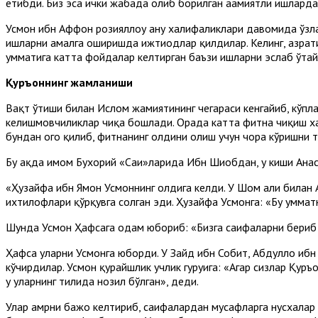
ётибди. Биз эса ички жабҳада олиб борилган аҳамиятли ишлард
Усмон ибн Аффон розияллоҳу анҳу халифаликлари давомида ўз
ишларни амалга оширишда ижтиҳодлар қилдилар. Келинг, ҳазрат
умматига катта фойдалар келтирган баъзи ишларни эслаб ўтай
Қуръоннинг жамланиши
Вақт ўтиши билан Ислом жамиятининг чегараси кенгайиб, кўпл
келишмовчиликлар чиқа бошлади. Орада катта фитна чиқиш хав
бундан огоҳ қилиб, фитнанинг олдини олиш учун чора кўришни 
Бу ҳақда имом Бухорий «Саҳиҳ»ларида Ибн Шиҳобдан, у киши Ана
«Ҳузайфа ибн Ямон Усмоннинг олдига келди. У Шом аҳли билан 
ихтилофлари қўрқувга солган эди. Ҳузайфа Усмонга: «Бу уммат
Шунда Усмон Ҳафсага одам юбориб: «Бизга саҳифаларни бериб т
Ҳафса уларни Усмонга юборди. У Зайд ибн Собит, Абдуллоҳ ибн
кўчирдилар. Усмон қурайшлик учлик гуруҳига: «Агар сизлар Қур
у уларнинг тилида нозил бўлган», деди.
Улар амрни бажо келтириб, саҳифалардан мусҳафларга нусхалар 