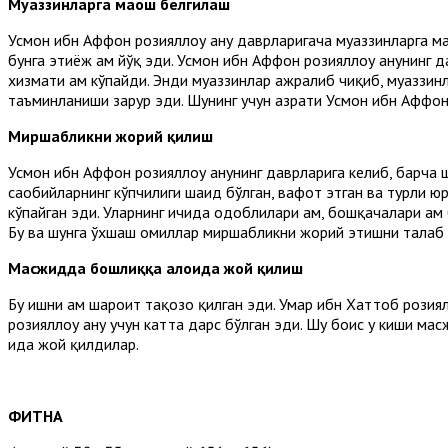
Муаззинларга маош белгилаш
Усмон ибн Аффон розияллоҳу анҳу даврларигача муаззинларга м
бунга эҳтиёж ҳам йўқ эди. Усмон ибн Аффон розияллоҳу анҳунин
хизмати ҳам кўпайди. Энди муаззинлар ажралиб чиқиб, муаззи
таъминланиши зарур эди. Шунинг учун ҳазрати Усмон ибн Аффо
Миршабликни жорий қилиш
Усмон ибн Аффон розияллоҳу анҳунинг даврларига келиб, барча ш
саҳобийларнинг кўпчилиги шаҳид бўлган, вафот этган ва турли 
кўпайган эди. Уларнинг ичида одоблилари ҳам, бошқачалари ҳам 
Бу ва шунга ўхшаш омиллар миршабликни жорий этишни талаб қи
Масжидда бошлиққа алоҳида жой қилиш
Бу ишни ҳам шароит тақозо қилган эди. Умар ибн Хаттоб розия
розияллоҳу анҳу учун катта дарс бўлган эди. Шу боис у киши м
ҳида жой қилдилар.
ФИТНА