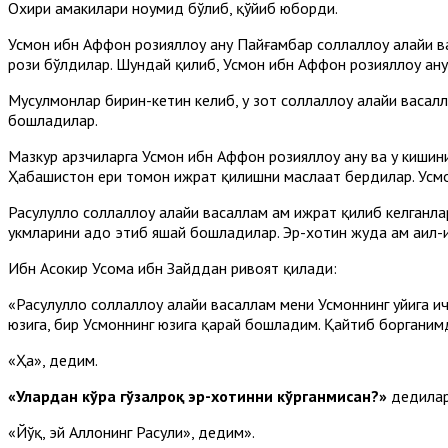
Охири амакилари ноумид бўлиб, қўйиб юборди.
Усмон ибн Аффон розияллоҳу анҳу Пайғамбар соллаллоҳу алайҳи в
рози бўлдилар. Шундай қилиб, Усмон ибн Аффон розияллоҳу анҳ
Мусулмонлар бирин-кетин келиб, у зот соллаллоҳу алайҳи васал
бошладилар.
Мазкур арзчиларга Усмон ибн Аффон розияллоҳу анҳу ва у кишини
Ҳабашистон ери томон ҳижрат қилишни маслаҳат бердилар. Усмон
Расулуллоҳ соллаллоҳу алайҳи васаллам ҳам ҳижрат қилиб келга
ҳукмларини адо этиб яшай бошладилар. Эр-хотин жуда ҳам аҳил-и
Ибн Асокир Усома ибн Зайддан ривоят қилади:
«Расулуллоҳ соллаллоҳу алайҳи васаллам мени Усмоннинг уйига и
юзига, бир Усмоннинг юзига қарай бошладим. Қайтиб борганимд
«Ҳа», дедим.
«Улардан кўра гўзалроқ эр-хотинни кўрганмисан?»
дедилар
«Йўқ, эй Аллоҳнинг Расули», дедим».