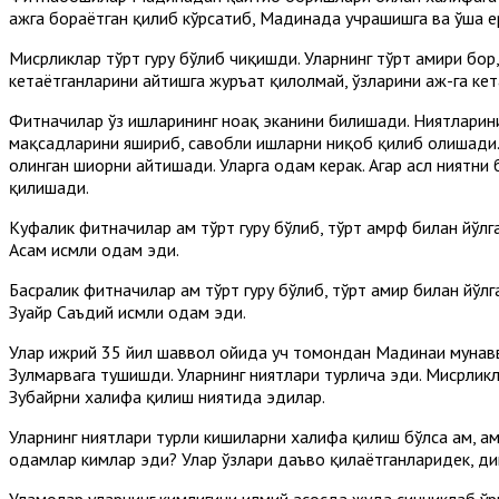
ҳажга бораётган қилиб кўрсатиб, Мадинада учрашишга ва ўша
Мисрликлар тўрт гуруҳ бўлиб чиқишди. Уларнинг тўрт амири бо
кетаётганларини айтишга журъат қилолмай, ўзларини ҳаж-га кет
Фитначилар ўз ишларининг ноҳақ эканини билишади. Ниятларини
мақсадларини яшириб, савобли ишларни ниқоб қилиб олишади. Т
олинган шиорни айтишади. Уларга одам керак. Агар асл ниятни
қилишади.
Куфалик фитначилар ҳам тўрт гуруҳ бўлиб, тўрт амрф билан йў
Асам исмли одам эди.
Басралик фитначилар ҳам тўрт гуруҳ бўлиб, тўрт амир билан йў
Зуҳайр Саъдий исмли одам эди.
Улар ҳижрий 35 йил шаввол ойида уч томондан Мадинаи мунавв
Зулмарвага тушишди. Уларнинг ниятлари турлича эди. Мисрликл
Зубайрни халифа қилиш ниятида эдилар.
Уларнинг ниятлари турли кишиларни халифа қилиш бўлса ҳам, ҳа
одамлар кимлар эди? Улар ўзлари даъво қилаётганларидек, д
Уламолар уларнинг кимлигини илмий асосда жуда синчиклаб ўрг