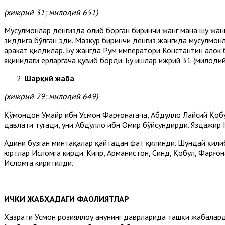
(ҳижрий 31; милодий 651)
Мусулмонлар денгизда олиб борган биринчи жанг мана шу жанг 
зиддига бўлган эди. Мазкур биринчи денгиз жангида мусулмон
ҳаракат қилдилар. Бу жангда Рум императори Константин ҳало
яқинидаги ерларгача қувиб борди. Бу ишлар ҳижрий 31 (милоди
Шарқий жабҳа
(ҳижрий 29; милодий 649)
Қўмондон Умайр ибн Усмон Фарғонагача, Абдуллоҳ Лайсий Қобу
давлати тугади, уни Абдуллоҳ ибн Омир бўйсундирди. Яздажир 
Аҳдини бузган минтақалар қайтадан фатҳ қилинди. Шундай қилиб
юртлар Исломга кирди. Кипр, Арманистон, Синд, Қобул, Фарғон
Исломга киритилди.
ИЧКИ ЖАБҲАДАГИ ФАОЛИЯТЛАР
Ҳазрати Усмон розияллоҳу анҳунинг даврларида ташқи жабҳалард