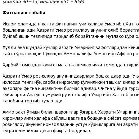
(ҳижрий 30—35; милодий 651 – 656)
Фитнанинг сабаби
Ислом оламидаги катта фитнанинг учи халифа Умар ибн Хаттоб
бошланган эди. Ҳазрати Умар розияллоҳу анҳунинг олиб бораёт
бўйлаб яшин тезлигида тарқалиб бораётганини мутлақо кўра о
Худди ана шундай кучлар ҳазрати Умарнинг вафотларидан кей
қайта ўрнатмоқчи бўлишди. Аммо халифа Усмон ибн Аффон рози
Ҳарбий томондан кучи етмаган ғанимлар ички томондан турли
Ҳазрати Умар розияллоҳу анҳунинг даврлари бошқа давр эди. У 
ихлосда тенги йўқ саҳобаи киромлар кўпчиликни ташкил қилар 
аъзолари фитна нималигини билмас эдилар. Фитна у ёқда турси
қўйиларди. Ана ўша умумий руҳ ва халифа Умар ибн Хаттоб рози
танобини тортиб турар эди.
Аммо вақт ўтиши билан шароитлар ўзгарди. Ҳазрати Умарнинг 
киромлар янги халифа сайлаш вақтида бошқача сиёсат юргизад
розияллоҳу анҳунинг номзодларини устун кўришларига ҳам ҳазр
тўғри келмайди» деган фикрга бордилар.