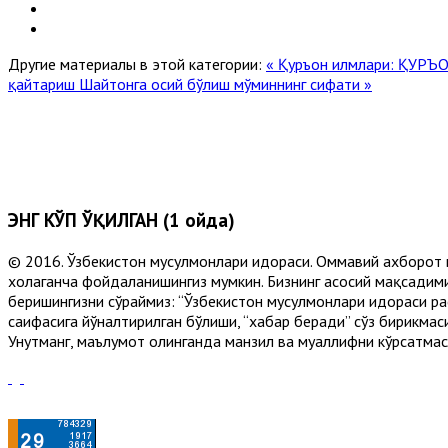
Другие материалы в этой категории:
« Қуръон илмлари: Қ
қайтариш Шaйтонга осий бўлиш мўминнинг сифати »
ЭНГ КЎП ЎҚИЛГАН (1 ойда)
© 2016. Ўзбекистон мусулмонлари идораси. Оммавий ахборот 
хоҳлаганча фойдаланишингиз мумкин. Бизнинг асосий мақсадими
беришингизни сўраймиз: “Ўзбекистон мусулмонлари идораси рас
саҳифасига йўналтирилган бўлиши, “хабар беради” сўз бирикмас
Унутманг, маълумот олинганда манзил ва муаллифни кўрсатмасл