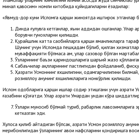
минал қавосим» номли китобида қуйидагиларни ёзадилар:
«Явмуд-дор куни Исломга қарши жиноятда иштирок этганлар 
Динда ғулувга кетганлар, яъни ҳаддидан ошганлар. Улар а
борувчи гунохларни қилишди.
Қурайшлик катта саҳобийларга қарши яманликларга тараф
Шунинг учун Исломда пешқадам бўлиб, қилган хизматлари 
муваффақияти бўлмаса ҳам, улар сазовор бўлган мартаба
Ўзларининг баъзи қариндошларига шаръий жазо қўллангани
Сабаъчилар ақлларининг пастлигидан фойдаланиб, фисқу 
Ҳазрати Усмоннинг яхшилигини, одамгарчилигини билмай, 
розияллоҳу анҳунинг яхшиликларига нонкўрлик қилишди.
Ислом одобларига қарши ишлар содир этишгани учун ҳазрати Ус
ғазабини қўзғатди. Улар ҳазрати Умардан ундан кўра шиддатли
Ўзлари муносиб бўлмай туриб, раҳбарлик лавозимларига эр
кетказган эди.
Хулоса қилиб айтадиган бўлсак, ҳазрати Усмон розияллоҳу анҳуни
меҳрибонлигидан ўзларининг ҳавои нафсларини қондиришга во