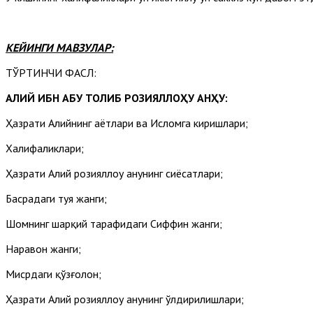
КЕЙИНГИ МАВЗУЛАР:
ТЎРТИНЧИ ФАСЛ:
АЛИЙ ИБН АБУ ТОЛИБ РОЗИЯЛЛОҲУ АНҲУ:
Ҳазрати Алийнинг ҳаётлари ва Исломга киришлари;
Халифаликлари;
Ҳазрати Алий розияллоҳу анҳунинг сиёсатлари;
Басрадаги туя жанги;
Шомнинг шарқий тарафидаги Сиффин жанги;
Наҳравон жанги;
Мисрдаги қўзғолон;
Ҳазрати Алий розияллоҳу анҳунинг ўлдирилишлари;