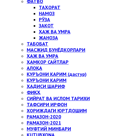
ФАТВО
ТАҲОРАТ
НАМОЗ
РЎЗА
ЗАКОТ
ҲАЖ ВА УМРА
ЖАНОЗА
ТАБОБАТ
МАСЖИД БУНЁДКОРЛАРИ
ҲАЖ ВА УМРА
ҲАМКОР САЙТЛАР
АЛОҚА
ҚУРЪОНИ КАРИМ (дастур)
ҚУРЪОНИ КАРИМ
ҲАДИСИ ШАРИФ
ФИҚҲ
СИЙРАТ ВА ИСЛОМ ТАРИХИ
ТАФСИРИ ИРФОН
ХОРИЖДАГИ ЮРТДОШИМ
РАМАЗОН-2020
РАМАЗОН-2021
МУФТИЙ МИНБАРИ
KUTUBXONA