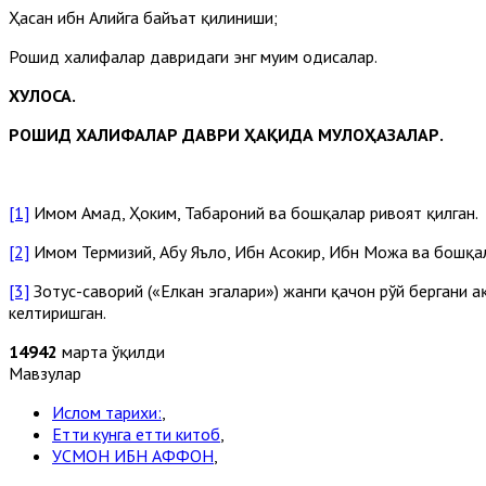
Ҳасан ибн Алийга байъат қилиниши;
Рошид халифалар давридаги энг муҳим ҳодисалар.
ХУЛОСА.
РОШИД ХАЛИФАЛАР ДАВРИ ҲАҚИДА МУЛОҲАЗАЛАР.
[1]
Имом Аҳмад, Ҳоким, Табароний ва бошқалар ривоят қилган.
[2]
Имом Термизий, Абу Яъло, Ибн Асокир, Ибн Можа ва бошқал
[3]
Зотус-саворий («Елкан эгалари») жанги қачон рўй бергани ҳ
келтиришган.
14942
марта ўқилди
Мавзулар
Ислом тарихи:
,
Етти кунга етти китоб
,
УСМОН ИБН АФФОН
,