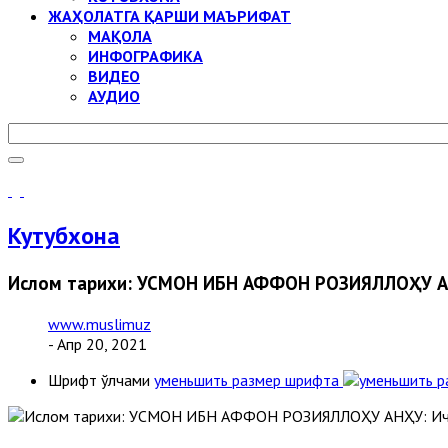
ЖАҲОЛАТГА ҚАРШИ МАЪРИФАТ
МАҚОЛА
ИНФОГРАФИКА
ВИДЕО
АУДИО
Кутубхона
Ислом тарихи: УСМОН ИБН АФФОН РОЗИЯЛЛОҲУ АН
www.muslimuz
- Апр 20, 2021
Шрифт ўлчами
уменьшить размер шрифта