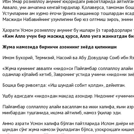
Ибн Умар розияллоҳу анҳунинг юқоридаги ривоятларида айтилга
Аввало, уни анчагина кенгайтирдилар. Қолаверса, тамоман бо
Устунларини ҳам хурмо ёғочи ўрнига нақшинкор тошлардан яса
Масжиди Набавийнинг узунлигини бир юз олтмиш зироъ, энини 
Ҳазрати Усмон розияллоҳу анҳунинг бу ишлари ўз тарафдорлари 
«Ким Аллоҳ учун бир масжид қурса, Аллоҳ унга жаннатдан б
Жума намозида биринчи азоннинг зиёда қилиниши
Имом Бухорий, Термизий, Насоий ва Абу Довудлар Соиб ибн Язи
«Жума кунининг аввалги «нидо»си Пайғамбар соллаллоҳу алайҳи
одамлар кўпайиб кетиб, Завронинг устида учинчи «нидо»ни зи
Бошқа бир ривоятда: «Иш шундай собит қолди», дейилган.
Ушбу ҳадисдаги «нидо»дан мақсад азондир. Нидонинг «учинчи
Пайғамбар соллаллоҳу алайҳи васаллам ва икки халифа, яъни ҳа
минбардан тушганида, иқома айтилиб, намоз ўқилар эди.
Аммо ҳазрати Усмон халифа бўлган пайтларида Ислом диёри кен
шундан сўнг жума намози ўқиладиган бўлса, узоқроқцаги кишила