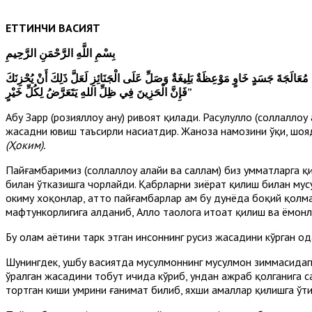
ЕТТИНЧИ ВАСИЯТ
بِسْمِ
اللَّهِ
الرَّحْمَنِ
الرَّحِيمِ
مُعَالَجَةَ
جَسَدٍ
خَاوٍ
مَوْعِظَةٌ
بَلِيغَةٌ
وَصَلِّ
عَلَى
الْجَنَائِزِ
لَعَلَّ
ذَلِكَ
أَنْ
يُحْزِنَكَ
خَيْرٍ
لِكُلِّ
يَتَعَرَّضُ
اللهِ
ظِلِّ
فِي
الْحَزِينَ
فَإِنَّ
”
Абу Зарр (розияллоҳу анҳу) ривоят қилади. Расулуллоҳ (соллаллоҳ
жасадни ювиш таъсирли насиҳатдир. Жаноза намозини ўқи, шояд
(Ҳоким).
Пайғамбаримиз (соллаллоҳу алайҳи ва саллам) биз умматларга қи
билан ўтказишга чорлайди. Қабрларни зиёрат қилиш билан мус
ҳокиму хоқонлар, ҳатто пайғамбарлар ҳам бу дунёда боқий қолма
мафтункорлигига алданиб, Аллоҳ таолога итоат қилиш ва ёмонл
Бу олам ҳаётини тарк этган инсоннинг руҳсиз жасадини кўрган 
Шунингдек, ушбу васиятда мусулмоннинг мусулмон зиммасидаги
ўралган жасадини тобут ичида кўриб, ундан ажраб қолганига с
тортган киши умрини ғанимат билиб, яхши амаллар қилишга ўт