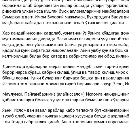
борасида олиб борилаётган ишлар бошида ўзлари турганлигид
ривожига улкан ҳисса қўшган буюк алломаларимиз мақбаралари
Самарқанддаги Имом Бухорий мажмуаси, Бухородаги Баҳоудд
мақбараси қайтадан тикланганини эслаб ўтиш кифоя қилади.
Ҳар қандай инсонни қадрлаб, ҳурматини ўз ўрнига қўядиган д
мустамлакачилик даврида Ватанимиз истиқлоли учун жонбозлик
мақсадида республикамизнинг барча ҳудудларида хотира майдо
қадрлаш куни сифатида нишонланади. Айни ушбу кун ва бошқа 
келтирилиши билан бир қаторда қабристонлар ҳам обод қилин
Динимизда қабрларни зиёрат қилиш мандуб, яъни, тарғиб қилин
бирор нарса сўраш, қабрни силаш, ўпиш ва тавоф қилиш, чироқ
бўлиш лозим. Чунки буларнинг барчаси бошқа дин вакилларини
Исломга зид эканини доимо уқтириб боришлари зарур. Зеро, 
Маълумки, Пайғамбаримиз (алайҳиссалом) Исломга чақиришнинг
қабристонларга боғлиқ хунук ҳолатлар ва бемаъни гап-сўзларни
Яъни, Исломдан аввал араблар қабр тепасига бут-санамларини 
туриб олиб, уларнинг қилган ишлари хусусида беҳуда фахрлани
эди. Гоҳида сабрсизлик қилиб, Аллоҳ таолонинг ҳукмига норозил