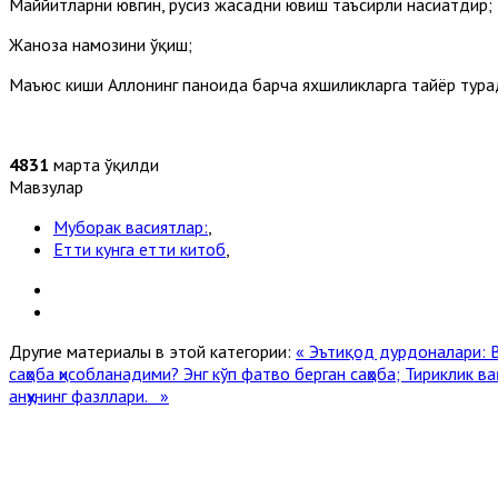
Маййитларни ювгин, руҳсиз жасадни ювиш таъсирли насиҳатдир;
Жаноза намозини ўқиш;
Маъюс киши Аллоҳнинг паноҳида барча яхшиликларга тайёр тура
4831
марта ўқилди
Мавзулар
Муборак васиятлар:
,
Етти кунга етти китоб
,
Другие материалы в этой категории:
« Эътиқод дурдоналари:
саҳоба ҳисобланадими? Энг кўп фатво берган саҳоба; Тириклик в
анҳунинг фазллари. »