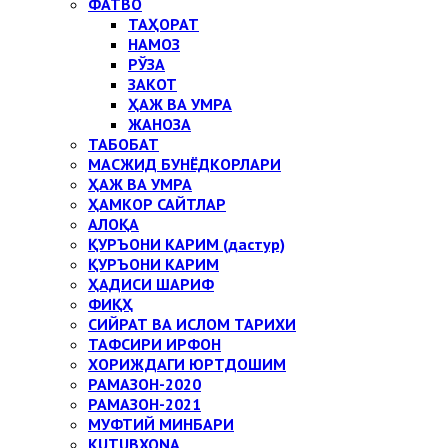
ФАТВО
ТАҲОРАТ
НАМОЗ
РЎЗА
ЗАКОТ
ҲАЖ ВА УМРА
ЖАНОЗА
ТАБОБАТ
МАСЖИД БУНЁДКОРЛАРИ
ҲАЖ ВА УМРА
ҲАМКОР САЙТЛАР
АЛОҚА
ҚУРЪОНИ КАРИМ (дастур)
ҚУРЪОНИ КАРИМ
ҲАДИСИ ШАРИФ
ФИҚҲ
СИЙРАТ ВА ИСЛОМ ТАРИХИ
ТАФСИРИ ИРФОН
ХОРИЖДАГИ ЮРТДОШИМ
РАМАЗОН-2020
РАМАЗОН-2021
МУФТИЙ МИНБАРИ
KUTUBXONA