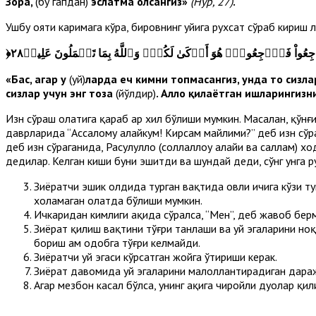
Зора,
(бу гапдан)
эслатма олсангиз»
(Нур, 27)
.
Ушбу ояти каримага кўра, бировнинг уйига рухсат сўраб кириш 
﴿
 ٱرۡجِعُواْ فَٱرۡجِعُواْۖ هُوَ أَزۡكَىٰ لَكُمۡۚ وَٱللَّهُ بِمَا تَعۡمَلُونَ عَلِيمٞ٢٨
«Бас, агар у
(уй)
ларда ҳеч кимни топмасангиз, унда то сизла
сизлар учун энг тоза
(йўлдир)
. Аллоҳ қилаётган ишларингиз
Изн сўраш ҳолатига қараб ҳар хил бўлиши мумкин. Масалан, қўн
даврларида “Ассалому алайкум! Кирсам майлими?” деб изн сўра
деб изн сўраганида, Расулуллоҳ (соллаллоҳу алайҳи ва саллам) х
дедилар. Келган киши буни эшитди ва шундай деди, сўнг унга р
Зиёратчи эшик олдида турган вақтида ҳовли ичига кўзи т
хоҳламаган ҳолатда бўлиши мумкин.
Ичкаридан кимлиги ҳақида сўралса, “Мен”, деб жавоб берм
Зиёрат қилиш вақтини тўғри танлаши ва уй эгаларини ноқ
бориш ҳам одобга тўғри келмайди.
Зиёратчи уй эгаси кўрсатган жойга ўтириши керак.
Зиёрат давомида уй эгаларини малоллантирадиган дараж
Агар мезбон касал бўлса, унинг ҳақига чиройли дуолар қи