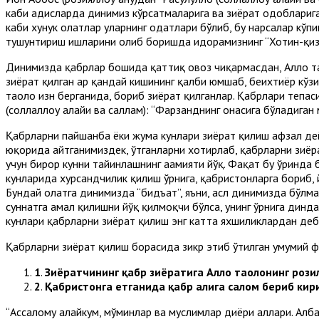
каби ҳадисларда динимиз кўрсатмаларига ва зиёрат одобларига
каби хунук ҳолатлар уларнинг одатлари бўлиб, бу нарсалар кўп
тушунтириш ишларини олиб боришда идорамизнинг “Хотин-қизл
Динимизда қабрлар бошида қаттиқ овоз чиқармасдан, Аллоҳ та
зиёрат қилган ҳар қандай кишининг қалби юмшаб, беихтиёр кўзи
таоло изн берганида, бориб зиёрат қилганлар. Қабрлари тепасида
(соллаллоҳу алайҳи ва саллам): “Фарзанднинг онасига бўладиган
Қабрларни пайшанба ёки жума кунлари зиёрат қилиш афзал дейи
юқорида айтганимиздек, ўтганларни хотирлаб, қабрларни зиёрат
учун бирор кунни тайинлашнинг аҳамияти йўқ. Фақат бу ўринда б
кунларида хурсандчилик қилиш ўрнига, қабристонларга бориб, 
Бундай ҳолатга динимизда “бидъат”, яъни, асл динимизда бўл
суннатга амал қилишни йўқ қилмоқчи бўлса, унинг ўрнига динд
кунлари қабрларни зиёрат қилиш энг катта яхшиликлардан деб
Қабрларни зиёрат қилиш борасида зикр этиб ўтилган умумий ф
1
.
Зиёратчининг қабр зиёратига Аллоҳ таолонинг рози
2
.
Қабристонга етганида қабр аҳлига салом бериб кир
“Ассалому алайкум, мўминлар ва муслимлар диёри аҳллари. Алба