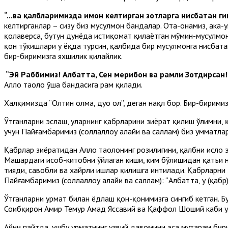
“...ва қалбларимизда имон келтирган зотларга нисбатан ги
келтирганлар – сизу биз мусулмон бандалар. Ота-онамиз, ака-
қолаверса, бутун дунёда истиқомат қилаётган мўмин-мусулмо
қон тўкишлари у ёқда турсин, қалбида бир мусулмонга нисбатан
бир-биримизга яхшилик қилайлик.
“Эй Раббимиз! Албатта, Сен меҳрибон ва раҳмли Зотдирсан
Аллоҳ таоло ўша бандасига раҳм қилади.
Халқимизда “Олтин олма, дуо ол”, деган нақл бор. Бир-биримиз
Ўтганларни эслаш, уларнинг қабрларини зиёрат қилиш ўлимни, 
учун Пайғамбаримиз (соллаллоҳу алайҳи ва саллам) биз умматлар
Қабрлар зиёратидан Аллоҳ таолонинг розилигини, қалбни ислоҳ
Маҳшардаги ҳисоб-китобни ўйлаган киши, ким бўлишидан қатъи 
тияди, савобли ва хайрли ишлар қилишга интилади. Қабрларни 
Пайғамбаримиз (соллаллоҳу алайҳи ва саллам): “Албатта, у (қаб
Ўтганларни ҳурмат билан ёдлаш қон-қонимизга сингиб кетган. 
Соҳибқирон Амир Темур Аҳмад Яссавий ва Қаффол Шоший каби 
Айни пайтда, ушбу ҳурматнинг узвий давомини эса муҳтарам би