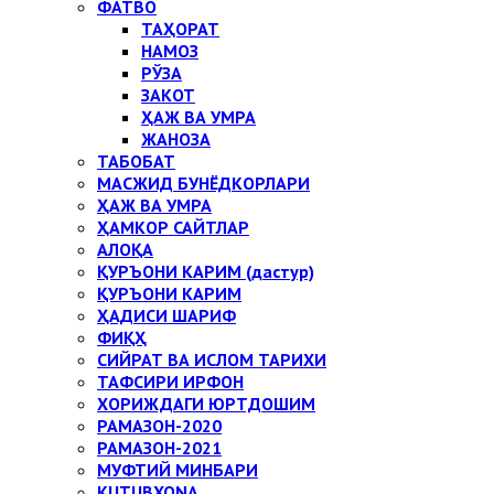
ФАТВО
ТАҲОРАТ
НАМОЗ
РЎЗА
ЗАКОТ
ҲАЖ ВА УМРА
ЖАНОЗА
ТАБОБАТ
МАСЖИД БУНЁДКОРЛАРИ
ҲАЖ ВА УМРА
ҲАМКОР САЙТЛАР
АЛОҚА
ҚУРЪОНИ КАРИМ (дастур)
ҚУРЪОНИ КАРИМ
ҲАДИСИ ШАРИФ
ФИҚҲ
СИЙРАТ ВА ИСЛОМ ТАРИХИ
ТАФСИРИ ИРФОН
ХОРИЖДАГИ ЮРТДОШИМ
РАМАЗОН-2020
РАМАЗОН-2021
МУФТИЙ МИНБАРИ
KUTUBXONA