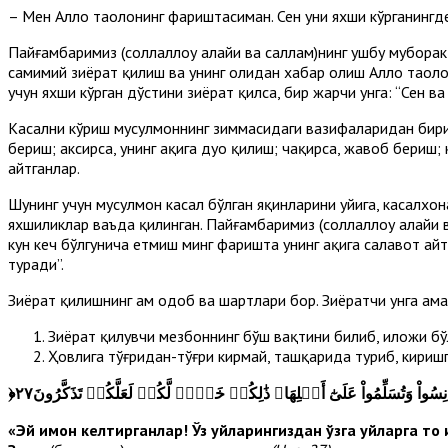
– Мен Аллоҳ таолонинг фариштасиман. Сен уни яхши кўрганингдек
Пайғамбаримиз (соллаллоҳу алайҳи ва саллам)нинг ушбу мубора
самимий зиёрат қилиш ва унинг ҳолидан хабар олиш Аллоҳ таоло
учун яхши кўрган дўстини зиёрат қилса, бир жарчи унга: “Сен 
Касални кўриш мусулмоннинг зиммасидаги вазифаларидан бирид
бериш; аксирса, унинг ҳақига дуо қилиш; чақирса, жавоб бериш;
айтганлар.
Шунинг учун мусулмон касал бўлган яқинларини уйига, касалхон
яхшиликлар ваъда қилинган. Пайғамбаримиз (соллаллоҳу алайҳи 
кун кеч бўлгунича етмиш минг фаришта унинг ҳақига салавот ай
туради”.
Зиёрат қилишнинг ҳам одоб ва шартлари бор. Зиёратчи унга ам
Зиёрат қилувчи мезбоннинг бўш вақтини билиб, иложи бў
Ҳовлига тўғридан-тўғри кирмай, ташқарида туриб, киришга
﴿
َأۡنِسُواْ وَتُسَلِّمُواْ عَلَىٰٓ أَهۡلِهَاۚ ذَٰلِكُمۡ خَيۡرٞ لَّكُمۡ لَعَلَّكُمۡ تَذَكَّرُونَ٢٧
«Эй имон келтирганлар! Ўз уйларингиздан ўзга уйларга то