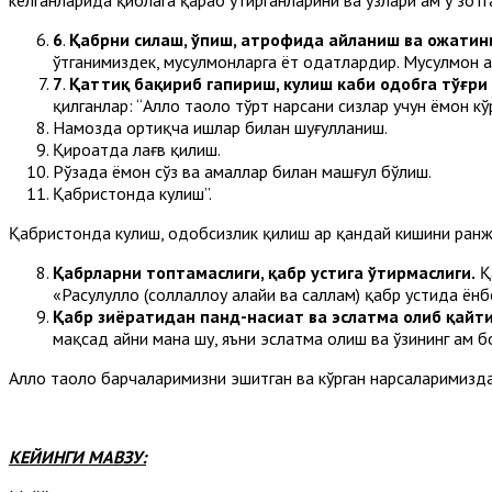
6
.
Қабрни силаш, ўпиш, атрофида айланиш ва ҳожати
ўтганимиздек, мусулмонларга ёт одатлардир. Мусулмон ҳа
7
.
Қаттиқ бақириб гапириш, кулиш каби одобга тўғр
қилганлар: “Аллоҳ таоло тўрт нарсани сизлар учун ёмон кў
Намозда ортиқча ишлар билан шуғулланиш.
Қироатда лағв қилиш.
Рўзада ёмон сўз ва амаллар билан машғул бўлиш.
Қабристонда кулиш”.
Қабристонда кулиш, одобсизлик қилиш ҳар қандай кишини ран
Қабрларни топтамаслиги, қабр устига ўтирмаслиги.
Қ
«Расулуллоҳ (соллаллоҳу алайҳи ва саллам) қабр устида ён
Қабр зиёратидан панд-насиҳат ва эслатма олиб қайт
мақсад айни мана шу, яъни эслатма олиш ва ўзининг ҳам б
Аллоҳ таоло барчаларимизни эшитган ва кўрган нарсаларимизда
КЕЙИНГИ МАВЗУ: