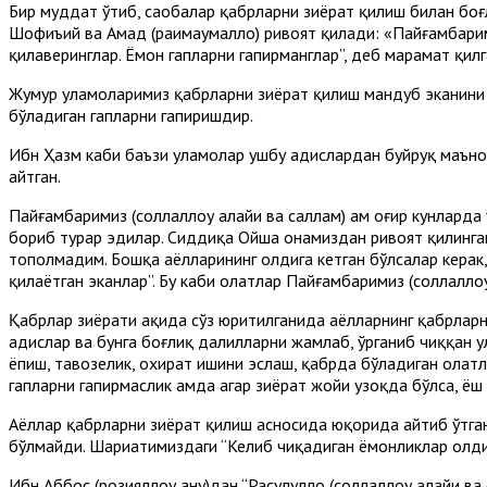
Бир муддат ўтиб, саҳобалар қабрларни зиёрат қилиш билан бо
Шофиъий ва Аҳмад (раҳимаҳумаллоҳ) ривоят қилади: «Пайғамбар
қилаверинглар. Ёмон гапларни гапирманглар”, деб марҳамат қилг
Жумҳур уламоларимиз қабрларни зиёрат қилиш мандуб эканини ш
бўладиган гапларни гапиришдир.
Ибн Ҳазм каби баъзи уламолар ушбу ҳадислардан буйруқ маъно
айтган.
Пайғамбаримиз (соллаллоҳу алайҳи ва саллам) ҳам оғир кунлард
бориб турар эдилар. Сиддиқа Ойша онамиздан ривоят қилинган ҳ
тополмадим. Бошқа аёлларининг олдига кетган бўлсалар керак,
қилаётган эканлар”. Бу каби ҳолатлар Пайғамбаримиз (соллалло
Қабрлар зиёрати ҳақида сўз юритилганида аёлларнинг қабрларн
ҳадислар ва бунга боғлиқ далилларни жамлаб, ўрганиб чиққан 
ёпиш, тавозелик, охират ишини эслаш, қабрда бўладиган ҳолат
гапларни гапирмаслик ҳамда агар зиёрат жойи узоқда бўлса, ёш 
Аёллар қабрларни зиёрат қилиш асносида юқорида айтиб ўтган
бўлмайди. Шариатимиздаги “Келиб чиқадиган ёмонликлар олди
Ибн Аббос (розияллоҳу анҳу)дан “Расулуллоҳ (соллаллоҳу алайҳи