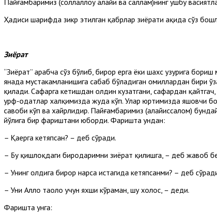
Пайғамбаримиз (соллаллоҳу алайҳи ва саллам)нинг ушбу васият
Ҳадиси шарифда зикр этилган қабрлар зиёрати ҳақида сўз бошл
Зиёрат
“Зиёрат” арабча сўз бўлиб, бирор ерга ёки шахс ҳузурига бор
янада мустаҳкамланишига сабаб бўладиган омиллардан бири ўз
қилади. Сафарга кетишдан олдин кузатгани, сафардан қайтгач,
урф-одатлар халқимизда жуда кўп. Улар юртимизда яшовчи бошқ
савоби кўп ва хайрлидир. Пайғамбаримиз (алайҳиссалом) бунда
йўлига бир фариштани юборди. Фаришта ундан:
– Қаерга кетяпсан? – деб сўради.
– Бу қишлоқдаги биродаримни зиёрат қилишга, – деб жавоб б
– Унинг олдига бирор нарса истагида кетяпсанми? – деб сўради
– Уни Аллоҳ таоло учун яхши кўраман, шу холос, – деди.
Фаришта унга: