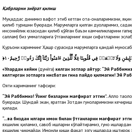
Қабрларни зиёрат қилиш
Муқаддас динимиз вафот этиб кетган ота-оналаримизни, яқин 
қилиб туришни буюради. Марҳумларга қилган дуоларимиз, садақ
инсонийлик юзасидан қилиб қўйган баъзи камчиликларини гапир
саллам) биз умматларига ўтганларнинг яхши сифатларини эслаб
Қуръони каримнинг Ҳашр сурасида марҳумларга қандай муносаб
﴿
وَلَا تَجۡعَلۡ فِي قُلُوبِنَا غِلّٗا لِّلَّذِينَ ءَامَنُواْ رَبَّنَآ إِنَّكَ رَءُوفٞ رَّحِيمٌ١٠
«Улардан кейин
(дунёга)
келган зотлар айтур: “Эй Раббими
келтирган зотларга нисбатан гина пайдо қилмагин! Эй Раб
Ояти кариманинг тафсири:
“Эй Раббимиз! Ўзинг бизларни мағфират этгин”.
Аллоҳ таол
буюради. Шундай экан, яратган Зотдан гуноҳларимизни кечириши
қилади.
“...ва биздан илгари имон билан ўтганларни мағфират этгин.
яхшилик қиламиз, савоб ишларни кўпайтирамиз, гуноҳ ишлардан
яхшилик чиқмайди. Имонли киши фақат эзгу ишларда иштирок эт