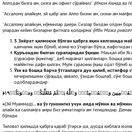
Аллоҳдан бизга ҳам, сизга ҳам офият сўраймиз”
(Имом Аҳмад ва Н
“Ассалому алайкум, эй қабр аҳли. Аллоҳ бизни ҳам, сизни ҳам мағ
“Ассалому алайкум, мўминлар диёри. Сизлар биздан олдин бориб
улардан кейин бизларни фитнага қолдирма”
(Ибн Можа ривоят
3
.
Зиёрат қилмоқчи бўлган қабрга яқин келганида ма
қанчалик яқин бўлиб, юзма-юз ўтирган бўлса, вафотидан
Қуръондан билган сураларидан ўқиши.
Маъқал ибн Ясар
(сураси)ни ўқинглар”, деб марҳамат қилганлар». Бошқа р
маййитни дафн қилгач, Мулк сурасини ўқиш одат бўлиб қ
Ўзи ва бошқа барча ўтганларга дуо қилиб, истиғфор 
кечирилишини сўрашда, аввало, ўзидан бошлаб, сўнг бошқа
одоблардандир:
﴿
لِلۡمُؤۡمِنِينَ وَٱلۡمُؤۡمِنَٰتِۗ وَٱللَّهُ يَعۡلَمُ مُتَقَلَّبَكُمۡ وَمَثۡوَىٰكُمۡ١٩
«
(Эй Муҳаммад)
... ва ўз гуноҳингиз учун ҳамда мўмин ва мўми
алайҳи ва саллам)га амри биз умматларга ҳам тегишлидир. Де
бўлади.
Тиловат қилишда қабрга қараб ўтирса-да, дуода қиблага юзлани
келганларида қиблага қараб ўтирганларини ва ўзлари ҳам у зотг