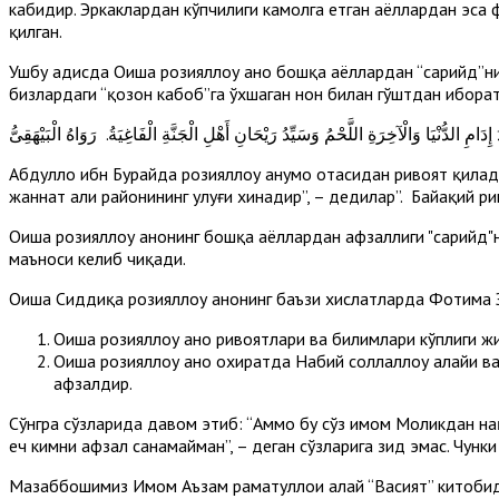
кабидир. Эркаклардан кўпчилиги камолга етган аёллардан эса 
қилган.
Ушбу ҳадисда Оиша розияллоҳу анҳо бошқа аёллардан “сарийд”н
бизлардаги “қозон кабоб”га ўхшаган нон билан гўштдан иборат
دَامِ الدُّنْيَا وَالْآخِرَةِ اللَّحْمُ وَسَيِّدُ رَيْحَانِ أَهْلِ الْجَنَّةِ الْفَاغِيَةُ. رَوَاهُ الْبَيْهَقِىُّ
Абдуллоҳ ибн Бурайда розияллоҳу анҳумо отасидан ривоят қилад
жаннат аҳли райҳонининг улуғи хинадир”, – дедилар”. Байҳақий ри
Оиша розияллоҳу анҳонинг бошқа аёллардан афзаллиги "сарийд"
маъноси келиб чиқади.
Оиша Сиддиқа розияллоҳу анҳонинг баъзи хислатларда Фотима З
Оиша розияллоҳу анҳо ривоятлари ва билимлари кўплиги ж
Оиша розияллоҳу анҳо охиратда Набий соллаллоҳу алайҳи ва
афзалдир.
Сўнгра сўзларида давом этиб: “Аммо бу сўз имом Моликдан нақ
ҳеч кимни афзал санамайман”, – деган сўзларига зид эмас. Чунки
Мазҳаббошимиз Имом Аъзам раҳматуллоҳи алайҳ “Васият” китоби