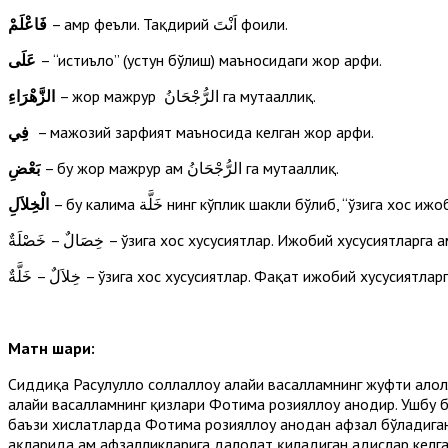
– амр феъли. Тақдирий اَنْتَ фоили.
فَاعْلَمْ
عَلَى
– “истиъло” (устун бўлиш) маъносидаги жор ҳарфи.
– жор мажрур الرُّجْحَانُ га мутааллиқ.
الزَّهْرَاءِ
فِي
– мажозий зарфият маъносида келган жор ҳарфи.
– бу жор мажрур ҳам الرُّجْحَانُ га мутааллиқ.
بَعْضِ
الْخِلاَلِ
خِصَالٌ – خَصْلَةٌ – ўзига хос хусусиятлар. Ижобий хусусият
Матн шарҳи:
Сиддиқа Расулуллоҳ соллаллоҳу алайҳи васалламнинг жуфти ҳалолл
алайҳи васалламнинг қизлари Фотима розияллоҳу анҳодир. Ушбу 
баъзи хислатларда Фотима розияллоҳу анҳодан афзал бўладиган
ҳақларида ҳам афзалликларига далолат қиладиган ҳадислар кел