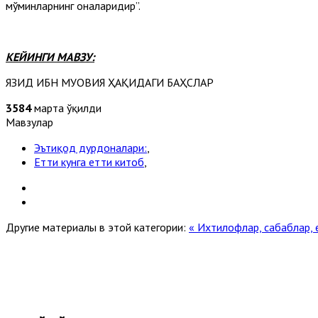
мўминларнинг оналаридир”.
КЕЙИНГИ МАВЗУ:
ЯЗИД ИБН МУОВИЯ ҲАҚИДАГИ БАҲСЛАР
3584
марта ўқилди
Мавзулар
Эътиқод дурдоналари:
,
Етти кунга етти китоб
,
Другие материалы в этой категории:
« Ихтилофлар, сабабла