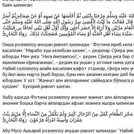
баён қилинган:
لَيْهِ وَسَلَّمَ مَرْحَبًا بِابْنَتِي ثُمَّ أَجْلَسَهَا عَنْ يَمِينِهِ أَوْ عَنْ شِمَالِهِ ثُمَّ أَسَرَّ
َمَّا قَالَ فَقَالَتْ مَا كُنْتُ لِاُفْشِيَ سِرَّ رَسُولِ اللَّهِ صَلَّى اللهُ عَلَيْهِ وَسَلَّمَ حَتَّى
امَ مَرَّتَيْنِ وَلاَ أُرَاهُ إِلاَّ حَضَرَ أَجَلِي وَإِنَّكِ أَوَّلُ أَهْلِ بَيْتِي لَحَاقًا بِي فَبَكَيْتُ
َيِّدَةَ نِسَاءِ أَهْلِ الْجَنَّةِ أَوْ نِسَاءِ الْمُؤْمِنِينَ فَضَحِكْتُ لِذَلِكَ. رَوَاهُ الْبُخَارِىُّ
Оиша розияллоҳу анҳодан ривоят қилинади: “Фотима юриб кела 
васаллам: “Марҳабо хуш келибсан қизим”, – дедилар. Сўнгра уни
юборди. Мен унга: "Нега йиғлаяпсиз", – дедим. Сўнгра унга бир
яқинлигини кўрмаганман”, –дедим ва ундан у зотнинг нима дега
Набий соллаллоҳу алайҳи васаллам вафот этдилар, сўнгра мен у
бу йил икки марта ўқиб берди, буни мен ажалим келгани деб б
юбордим. У зот: “Жаннат аҳли аёлларининг саййидаси бўлишга 
кулдим”. Бухорий ривоят қилган.
Ушбу ҳадисда Фотима розияллоҳу анҳонинг жаннат аҳли аёлларин
анҳонинг бошқа барча аёллардан афзал эканига ишора қилин
ئِرِ الطَّعَامِ كَمُلَ مِنْ الرِّجَالِ كَثِيرٌ وَلَمْ يَكْمُلْ مِنْ النِّسَاءِ إِلَّا مَرْيَمُ بِنْتُ
عِمْرَانَ وَآسِيَةُ امْرَأَةُ فِرْعَوْنَ. رَوَاهُ الْبُخَارِىُّ
Абу Мусо Ашъарий розияллоҳу анҳудан ривоят қилинади: “Набий