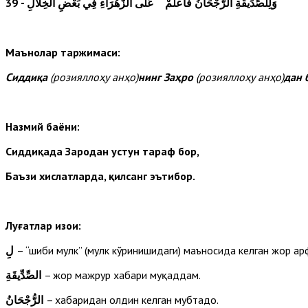
39
- وَلِلصِّدِّيقَةِ الرُّجْحَانُ فَاعْلَمْ عَلَى الزَّهْرَاءِ فِي بَعْضِ الْخِلاَلِ
Маънолар таржимаси:
Сиддиқа
(розияллоҳу анҳо)
нинг Заҳро
(розияллоҳу анҳо)
дан 
Назмий баёни:
Сиддиқада Заҳродан устун тараф бор,
Баъзи хислатларда, қилсанг эътибор.
Луғатлар изоҳи:
لِ
– “шибҳи мулк” (мулк кўринишидаги) маъносида келган жор ҳар
الصِّدِّيقَةِ
– жор мажрур хабари муқаддам.
الرُّجْحَانُ
– хабаридан олдин келган мубтадо.