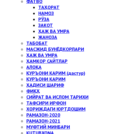
ФАТВО
ТАҲОРАТ
НАМОЗ
РЎЗА
ЗАКОТ
ҲАЖ ВА УМРА
ЖАНОЗА
ТАБОБАТ
МАСЖИД БУНЁДКОРЛАРИ
ҲАЖ ВА УМРА
ҲАМКОР САЙТЛАР
АЛОҚА
ҚУРЪОНИ КАРИМ (дастур)
ҚУРЪОНИ КАРИМ
ҲАДИСИ ШАРИФ
ФИҚҲ
СИЙРАТ ВА ИСЛОМ ТАРИХИ
ТАФСИРИ ИРФОН
ХОРИЖДАГИ ЮРТДОШИМ
РАМАЗОН-2020
РАМАЗОН-2021
МУФТИЙ МИНБАРИ
KUTUBXONA