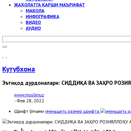
ЖАҲОЛАТГА ҚАРШИ МАЪРИФАТ
МАҚОЛА
ИНФОГРАФИКА
ВИДЕО
АУДИО
Кутубхона
Эътиқод дурдоналари: СИДДИҚА ВА ЗАҲРО РОЗ
www.muslimuz
- Фев 28, 2022
Шрифт ўлчами
уменьшить размер шрифта