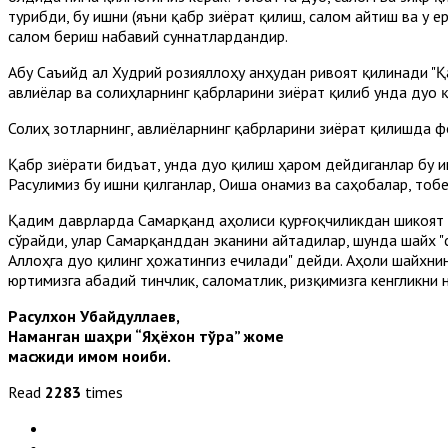
турибди, бу ишни (яъни қабр зиёрат қилиш, салом айтиш ва у 
салом бериш набавий суннатлардандир.
Абу Саъийд ал Худрий розияллоҳу анҳудан ривоят қилинади "Қ
авлиёлар ва солиҳларнинг қабрларини зиёрат қилиб унда дуо 
Солиҳ зотларнинг, авлиёларнинг қабрларини зиёрат қилишда 
Қабр зиёрати бидъат, унда дуо қилиш ҳаром дейдиганлар бу и
Расулимиз бу ишни қилганлар, Оиша онамиз ва саҳобалар, тоб
Қадим даврларда Самарқанд аҳолиси қурғоқчиликдан шикоят қ
сўрайди, улар Самарқанддан эканини айтадилар, шунда шайх "
Аллоҳга дуо қилинг ҳожатингиз ечилади" дейди. Аҳоли шайхни
юртимизга абадий тинчлик, саломатлик, ризқимизга кенгликни н
Расулхон Убайдуллаев,
Наманган шаҳри “Яҳёхон тўра” жоме
масжиди имом ноиби.
Read
2283
times