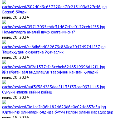
Вожиб бўлди
июнь. 20, 2024
Неъматларга амалий шукр қилганмисиз?
июнь. 20, 2024
Ташаҳҳудни охиригача ўқимаслик
июнь. 20, 2024
Ҳайз кўрган аёл видолашув тавофини қандай қилади?
июнь. 20, 2024
Сунъий ипакли кийим кийиш
июнь. 20, 2024
Юртингиз олимлари олдида бутун Ислом олами қарздордир
июнь. 19, 2024