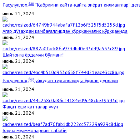
Расулуллоҳ ﷺ “Қабримни қайта-қайта зиёрат қилманглар” д
июнь. 21, 2024
Агар дўзахдан камбағалликдан қўрққанчалик қўрққанида
июнь. 21, 2024
Шайтонга ёрдамчи бўлманг!
июнь. 21, 2024
Расулуллоҳ ﷺ уйқудан турганларида ўқиган дуолари
июнь. 21, 2024
Фақат ёши катталар учун
июнь. 21, 2024
Барча муаммоларнинг сабаби
июнь. 20, 2024