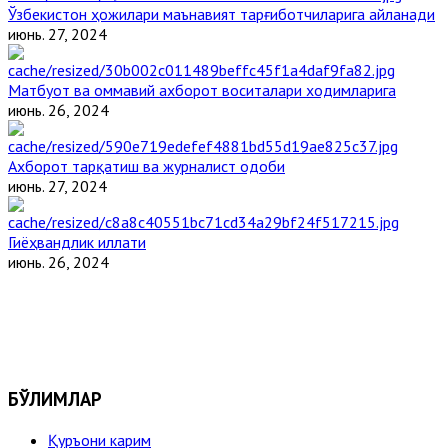
Ўзбекистон ҳожилари маънавият тарғиботчиларига айланади
июнь. 27, 2024
Матбуот ва оммавий ахборот воситалари ходимларига
июнь. 26, 2024
Ахборот тарқатиш ва журналист одоби
июнь. 27, 2024
Гиёҳвандлик иллати
июнь. 26, 2024
БЎЛИМЛАР
Қуръони карим