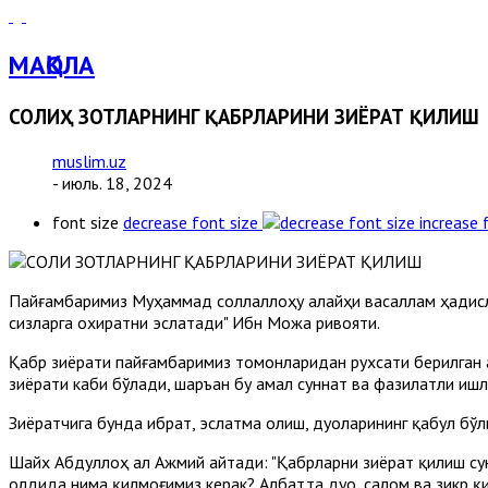
МАҚОЛА
СОЛИҲ ЗОТЛАРНИНГ ҚАБРЛАРИНИ ЗИЁРАТ ҚИЛИШ
muslim.uz
- июль. 18, 2024
font size
decrease font size
increase 
Пайғамбаримиз Муҳаммад соллаллоҳу алайҳи васаллам ҳадисла
сизларга охиратни эслатади" Ибн Можа ривояти.
Қабр зиёрати пайғамбаримиз томонларидан рухсати берилган 
зиёрати каби бўлади, шаръан бу амал суннат ва фазилатли иш
Зиёратчига бунда ибрат, эслатма олиш, дуоларининг қабул бўл
Шайх Абдуллоҳ ал Ажмий айтади: "Қабрларни зиёрат қилиш сун
олдида нима қилмоғимиз керак? Албатта дуо, салом ва зикр қ