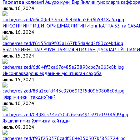
Ғафлатда қолманг! Ашуро куни. Бир йиллик гуноҳларга каффора
июль. 16, 2024
ИНСОННИНГ ИШИ ЮРИШМАСЛИГИНИ энг КАТТА 33 та САБА
июль. 16, 2024
АБИТУРИЕНТЛАР УЧУН ТАВСИЯ ЭТИЛГАН ДУОЛАР ТЎПЛАМИ
июль. 15, 2024
Инсонпарварлик ёрдамини уюштирган саҳоба
июль. 15, 2024
“Ҳизр”ми ёки “тақдир”ми?
июль. 10, 2024
Яхшилигимиз ўзимизга қайтади
июль. 09, 2024