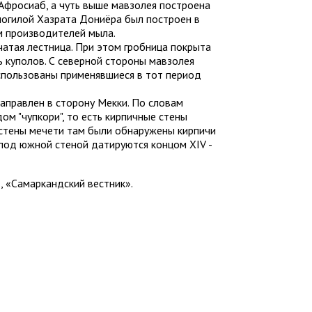
 Афросиаб, а чуть выше мавзолея построена
 могилой Хазрата Дониёра был построен в
м производителей мыла.
чатая лестница. При этом гробница покрыта
ь куполов. С северной стороны мавзолея
использованы применявшиеся в тот период
направлен в сторону Мекки. По словам
м "чупкори", то есть кирпичные стены
стены мечети там были обнаружены кирпичи
 под южной стеной датируются концом XIV -
 «Самаркандский вестник».