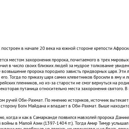
остроен в начале 20 века на южной стороне крепости Афросиаб
ся местом захоронения пророка, почитаемого в трех мировых р
чил в число своих близких людей за мудрое толкование увиден
возвышение пророка породило зависть придворных царя. Эти лю
его. Тогда по приказу царя самих клеветников бросили в яму и л
ских пленников, но из-за старости не смог вернуться на роди
некоторая путаница относительно места захоронения святого. В
дом ручей Оби-Рахмат. По мнению историков, источник вытекает
 в сторону Боги Майдана и впадает в Оби-Рахмат. Выше находит
ю, когда и как в Самарканде появился мавзолей пророка Даниил
 войны в Малой Азии (1397-1404 гг.). Тогда Амир Тимур услыша
ажденными, пообещав не трогать их имущество и не брать плен