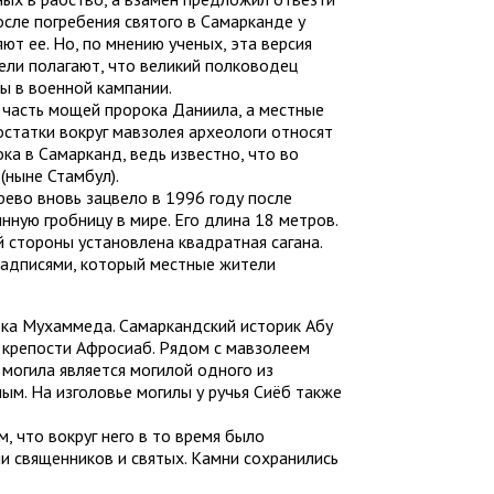
осле погребения святого в Самарканде у
ют ее. Но, по мнению ученых, эта версия
ели полагают, что великий полководец
ы в военной кампании.
 часть мощей пророка Даниила, а местные
остатки вокруг мавзолея археологи относят
ка в Самарканд, ведь известно, что во
(ныне Стамбул).
ево вновь зацвело в 1996 году после
ную гробницу в мире. Его длина 18 метров.
й стороны установлена квадратная сагана.
надписями, который местные жители
рока Мухаммеда. Самаркандский историк Абу
й крепости Афросиаб. Рядом с мавзолеем
 могила является могилой одного из
м. На изголовье могилы у ручья Сиёб также
, что вокруг него в то время было
и священников и святых. Камни сохранились