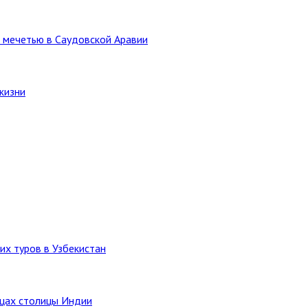
 мечетью в Саудовской Аравии
жизни
их туров в Узбекистан
ицах столицы Индии