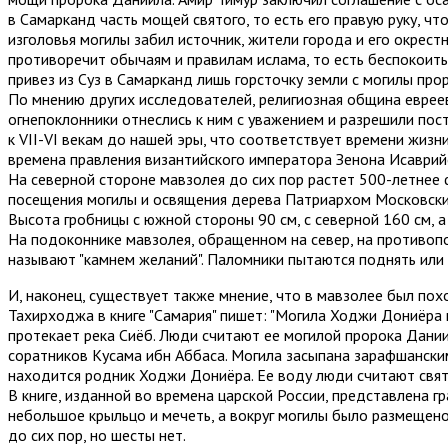
в Самарканд часть мощей святого, то есть его правую руку, ч
изголовья могилы забил источник, жители города и его окрест
противоречит обычаям и правилам ислама, то есть беспокоить
привез из Суз в Самарканд лишь горсточку земли с могилы про
По мнению других исследователей, религиозная община евреев
огнепоклонники отнеслись к ним с уважением и разрешили пос
к VII-VI векам до нашей эры, что соответствует времени жизн
времена правления византийского императора Зенона Исаврий
На северной стороне мавзолея до сих пор растет 500-летнее 
посещения могилы и освящения дерева Патриархом Московским 
Высота гробницы с южной стороны 90 см, с северной 160 см, а
На подоконнике мавзолея, обращенном на север, на противоп
называют "камнем желаний". Паломники пытаются поднять или 
И, наконец, существует также мнение, что в мавзолее был по
Тахирходжа в книге "Самария" пишет: "Могила Ходжи Дониёра
протекает река Сиёб. Люди считают ее могилой пророка Даниил
соратников Кусама ибн Аббаса. Могила засыпана зарафшанским
находится родник Ходжи Дониёра. Ее воду люди считают святы
В книге, изданной во времена царской России, представлена г
небольшое крыльцо и мечеть, а вокруг могилы было размещено
до сих пор, но шесты нет.