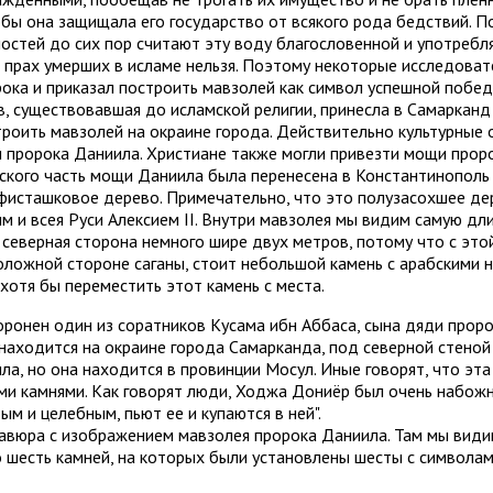
тобы она защищала его государство от всякого рода бедствий. П
ностей до сих пор считают эту воду благословенной и употребля
 прах умерших в исламе нельзя. Поэтому некоторые исследоват
рока и приказал построить мавзолей как символ успешной побед
, существовавшая до исламской религии, принесла в Самарканд
троить мавзолей на окраине города. Действительно культурные 
и пророка Даниила. Христиане также могли привезти мощи проро
ского часть мощи Даниила была перенесена в Константинополь 
фисташковое дерево. Примечательно, что это полузасохшее дер
и всея Руси Алексием II. Внутри мавзолея мы видим самую длин
 северная сторона немного шире двух метров, потому что с это
оложной стороне саганы, стоит небольшой камень с арабскими 
хотя бы переместить этот камень с места.
хоронен один из соратников Кусама ибн Аббаса, сына дяди про
 находится на окраине города Самарканда, под северной стено
а, но она находится в провинции Мосул. Иные говорят, что эта
и камнями. Как говорят люди, Ходжа Дониёр был очень набожны
м и целебным, пьют ее и купаются в ней".
равюра с изображением мавзолея пророка Даниила. Там мы видим
 шесть камней, на которых были установлены шесты с символам