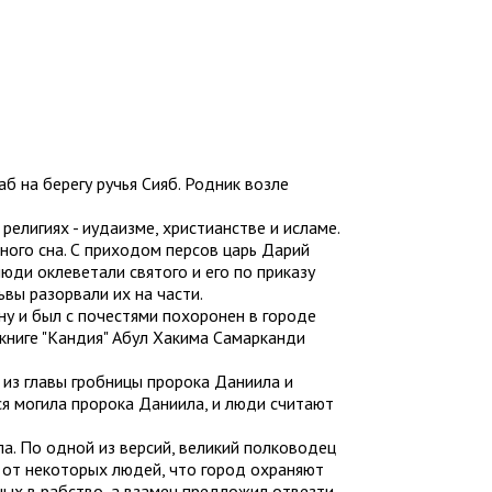
 на берегу ручья Сияб. Родник возле
елигиях - иудаизме, христианстве и исламе.
ного сна. С приходом персов царь Дарий
ди оклеветали святого и его по приказу
ьвы разорвали их на части.
ну и был с почестями похоронен в городе
 книге "Кандия" Абул Хакима Самарканди
 из главы гробницы пророка Даниила и
ся могила пророка Даниила, и люди считают
а. По одной из версий, великий полководец
л от некоторых людей, что город охраняют
ных в рабство, а взамен предложил отвезти