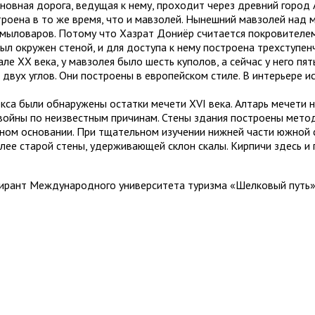
сновная дорога, ведущая к нему, проходит через древний город
строена в то же время, что и мавзолей. Нынешний мавзолей над
мыловаров. Потому что Хазрат Дониёр считается покровителе
л окружен стеной, и для доступа к нему построена трехступен
е XX века, у мавзолея было шесть куполов, а сейчас у него пят
 двух углов. Они построены в европейском стиле. В интерьере 
екса были обнаружены остатки мечети XVI века. Алтарь мечети 
ойны по неизвестным причинам. Стены здания построены методо
ном основании. При тщательном изучении нижней части южной 
олее старой стены, удерживающей склон скалы. Кирпичи здесь и
ирант Международного университета туризма «Шелковый путь»,