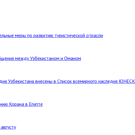
тельные меры по развитию туристической отрасли
бщения между Узбекистаном и Оманом
ледия Узбекистана внесены в Список всемирного наследия ЮНЕС
нию Корана в Египте
августу