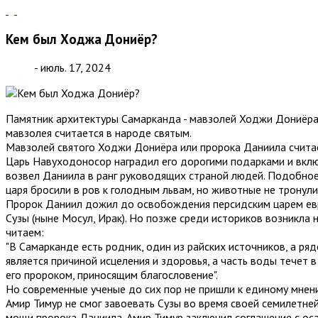
Кем был Ходжа Дониёр?
- июль. 17, 2024
Памятник архитектуры Самарканда - мавзолей Ходжи Дониёра п
мавзолея считается в народе святым.
Мавзолей святого Ходжи Дониёра или пророка Даниила считает
Царь Навуходоносор наградил его дорогими подарками и вклю
возвел Даниила в ранг руководящих страной людей. Подобное 
царя бросили в ров к голодным львам, но животные не тронули 
Пророк Даниил дожил до освобождения персидским царем еврей
Сузы (ныне Мосул, Ирак). Но позже среди историков возникла 
читаем:
"В Самарканде есть родник, один из райских источников, а ря
является причиной исцеления и здоровья, а часть воды течет
его пророком, приносящим благословение".
Но современные ученые до сих пор не пришли к единому мнени
Амир Тимур не смог завоевать Сузы во время своей семилетней
мощи пророка Даниила. Амир Тимур заключил соглашение с ос