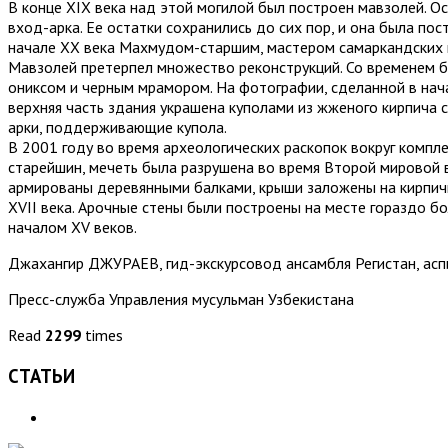
В конце XIX века над этой могилой был построен мавзолей. О
вход-арка. Ее остатки сохранились до сих пор, и она была по
начале XX века Махмудом-старшим, мастером самаркандских 
Мавзолей претерпел множество реконструкций. Со временем бы
ониксом и черным мрамором. На фотографии, сделанной в начал
верхняя часть здания украшена куполами из жженого кирпича с
арки, поддерживающие купола.
В 2001 году во время археологических раскопок вокруг компл
старейшин, мечеть была разрушена во время Второй мировой в
армированы деревянными балками, крыши заложены на кирпич
XVII века. Арочные стены были построены на месте гораздо б
началом XV веков.
Джахангир ДЖУРАЕВ, гид-экскурсовод ансамбля Регистан, асп
Пресс-служба Управления мусульман Узбекистана
Read
2299
times
СТАТЬИ