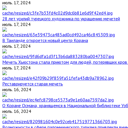
июль. 17, 2024
28 лет усилий турецкого художника по украшению мечетей
июль. 17, 2024
В Таиланде откроется новый центр Корана
июль. 17, 2024
Мечеть Хьюстона стала приютом для людей, потерявших кров 
июль. 17, 2024
Реставрируется старая мечеть
июль. 16, 2024
О Коране Османа, хранящемся в Национальной библиотеке Уз
июль. 16, 2024
Возможности в сфере паломнического туризма привлекли вним