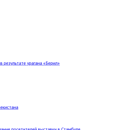
в результате урагана «Берил»
бекистана
ание посетителей выставки в Стамбуле