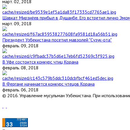
март. 02, 2018
Шавкат Мирзиёев прибыл в Душанбе. Его встретил лично Эмо
март. 09, 2018
Президент Узбекистана посетил мавзолей "Сузук-ота"
февраль. 09, 2018
В Уфе состоится конкурс чтиц Корана
февраль. 08, 2018
В Фергане начинается конкурс чтецов Корана
февраль. 06, 2018
© 2016. Управление мусульман Узбекистана. При использовании