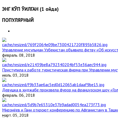
ЭНГ КЎП ЎҚИЛГАН (1 ойда)
ПОПУЛЯРНЫЙ
Управление мусульман Узбекистан объявило фетву «Об искус
февраль. 08, 2018
Приступила к работе туристическая фирма при Управлении мус
июль. 03, 2018
Девушка в хиджабе произвела фурор на французском шоу «Го
февраль. 06, 2018
Мирзиёев и Гани откроют конференцию по Афганистану в Ташк
март. 05, 2018