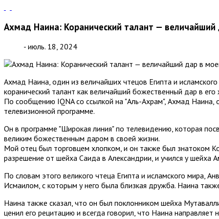
Ахмад Наина: Коранический талант — величайший 
- июль. 18, 2024
Ахмад Наина, один из величайших чтецов Египта и исламского 
коранический талант как величайший божественный дар в его 
По сообщению IQNA со ссылкой на "Аль-Ахрам", Ахмад Наина, о
телевизионной программе.
Он в программе "Широкая линия" по телевидению, которая пос
великим божественным даром в своей жизни.
Мой отец был торговцем хлопком, и он также был знатоком Кор
разрешение от шейха Саида в Александрии, и учился у шейха А
По словам этого великого чтеца Египта и исламского мира, Ан
Исмаилом, с которым у него была близкая дружба. Наина такж
Наина также сказал, что он был поклонником шейха Мутавалли
ценил его рецитацию и всегда говорил, что Наина направляет н