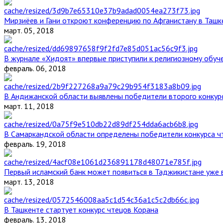
Мирзиёев и Гани откроют конференцию по Афганистану в Ташк
март. 05, 2018
В журнале «Хидоят» впервые приступили к религиозному обуч
февраль. 06, 2018
В Андижанской области выявлены победители второго конкурс
март. 11, 2018
В Самаркандской области определены победители конкурса ч
февраль. 19, 2018
Первый исламский банк может появиться в Таджикистане уже 
март. 13, 2018
В Ташкенте стартует конкурс чтецов Корана
февраль. 13, 2018