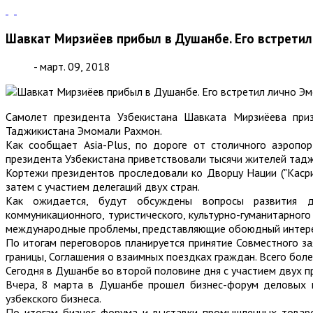
Шавкат Мирзиёев прибыл в Душанбе. Его встрети
- март. 09, 2018
Самолет президента Узбекистана Шавката Мирзиёева приз
Таджикистана Эмомали Рахмон.
Как сообщает Asia-Plus, по дороге от столичного аэропо
президента Узбекистана приветствовали тысячи жителей тадж
Кортежи президентов проследовали ко Дворцу Нации ("Касри
затем с участием делегаций двух стран.
Как ожидается, будут обсуждены вопросы развития двус
коммуникационного, туристического, культурно-гуманитарног
международные проблемы, представляющие обоюдный интере
По итогам переговоров планируется принятие Совместного з
границы, Соглашения о взаимных поездках граждан. Всего бол
Сегодня в Душанбе во второй половине дня с участием двух п
Вчера, 8 марта в Душанбе прошел бизнес-форум деловых к
узбекского бизнеса.
По итогам бизнес форума и выставки промышленных товаро