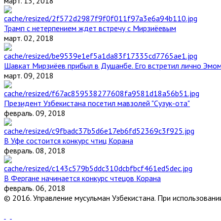
март. 13, 2018
Трамп с нетерпением ждет встречу с Мирзиёевым
март. 02, 2018
Шавкат Мирзиёев прибыл в Душанбе. Его встретил лично Эмо
март. 09, 2018
Президент Узбекистана посетил мавзолей "Сузук-ота"
февраль. 09, 2018
В Уфе состоится конкурс чтиц Корана
февраль. 08, 2018
В Фергане начинается конкурс чтецов Корана
февраль. 06, 2018
© 2016. Управление мусульман Узбекистана. При использовании