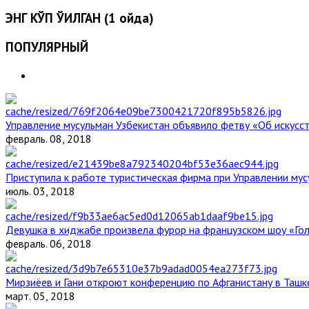
ЭНГ КЎП ЎҚИЛГАН (1 ойда)
ПОПУЛЯРНЫЙ
Управление мусульман Узбекистан объявило фетву «Об искус
февраль. 08, 2018
Приступила к работе туристическая фирма при Управлении мус
июль. 03, 2018
Девушка в хиджабе произвела фурор на французском шоу «Го
февраль. 06, 2018
Мирзиёев и Гани откроют конференцию по Афганистану в Ташк
март. 05, 2018