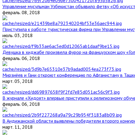
Управление мусульман Узбекистан объявило фетву «Об искус
февраль. 08, 2018
Приступила к работе туристическая фирма при Управлении мус
июль. 03, 2018
Девушка в хиджабе произвела фурор на французском шоу «Го
февраль. 06, 2018
Мирзиёев и Гани откроют конференцию по Афганистану в Ташк
март. 05, 2018
В журнале «Хидоят» впервые приступили к религиозному обуч
февраль. 06, 2018
В Андижанской области выявлены победители второго конкурс
март. 11, 2018