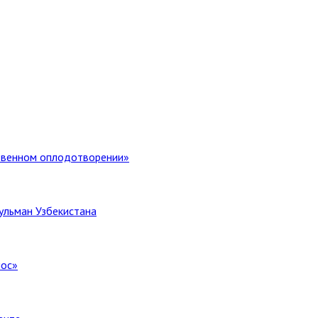
ственном оплодотворении»
ульман Узбекистана
лос»