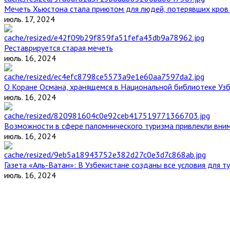
Мечеть Хьюстона стала приютом для людей, потерявших кров 
июль. 17, 2024
Реставрируется старая мечеть
июль. 16, 2024
О Коране Османа, хранящемся в Национальной библиотеке Уз
июль. 16, 2024
Возможности в сфере паломнического туризма привлекли вним
июль. 16, 2024
Газета «Аль-Ватан»: В Узбекистане созданы все условия для т
июль. 16, 2024