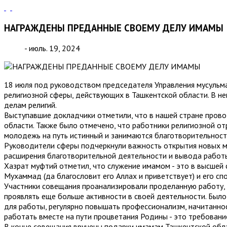
НАГРАЖДЕНЫ ПРЕДАННЫЕ СВОЕМУ ДЕЛУ ИМАМЫ
- июль. 19, 2024
18 июля под руководством председателя Управления мусульм
религиозной сферы, действующих в Ташкентской области. В не
делам религий.
Выступавшие докладчики отметили, что в нашей стране пров
области. Также было отмечено, что работники религиозной от
молодежь на путь истинный и занимаются благотворительност
Руководители сферы подчеркнули важность открытия новых ме
расширения благотворительной деятельности и вывода работы
Хазрат муфтий отметил, что служение имамом - это в высшей 
Мухаммад (да благословит его Аллах и приветствует) и его сп
Участники совещания проанализировали проделанную работу,
проявлять еще больше активности в своей деятельности. Был
для работы, регулярно повышать профессионализм, начитаннос
работать вместе на пути процветания Родины - это требовани
В конце совещания вручены подарки имамам Ташкентской обла