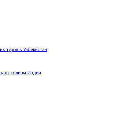
их туров в Узбекистан
ицах столицы Индии