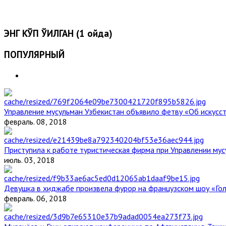
ЭНГ КЎП ЎҚИЛГАН (1 ойда)
ПОПУЛЯРНЫЙ
Управление мусульман Узбекистан объявило фетву «Об искус
февраль. 08, 2018
Приступила к работе туристическая фирма при Управлении мус
июль. 03, 2018
Девушка в хиджабе произвела фурор на французском шоу «Го
февраль. 06, 2018