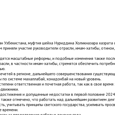
ан Узбекистана, муфтия шейха Нуриддина Холикназара хазрата
м приняли участие руководители отрасли, имам-хатибы, отинои
одятся масштабные реформы, и подобные изменения также посл
расли, в частности имам-хатибы, стремятся обеспечить потреб
ью.
четей в регионе, дальнейшего совершенствования существующих
 по системе махаллабай, хонадонбай на новый уровень.
степени ответственная и почетная работа, так как в свое врем
одвижники.
 достижения и допущенные недостатки в первой половине 2024
о также отмечено, что работать над дальнейшим развитием дея
ть, учитывать принципы светского государства, усиливать прос
е времени.
сти за плодотворную работу в течение года.