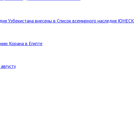
ледия Узбекистана внесены в Список всемирного наследия ЮНЕС
нию Корана в Египте
августу