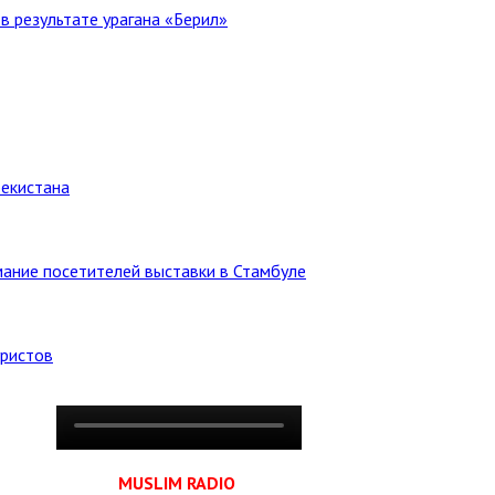
в результате урагана «Берил»
бекистана
ание посетителей выставки в Стамбуле
уристов
MUSLIM RADIO