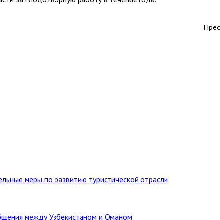
Прес
тельные меры по развитию туристической отрасли
бщения между Узбекистаном и Оманом