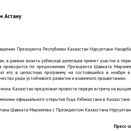
м Астану
ашению Президента Республики Казахстан Нурсултана Назарба
, в рамках визита узбекская делегация примет участие в перв
ча проводится по предложению Президента Шавката Мирзиёев
ил его в целостную программу на состоявшейся в ноябре 
чество ради устойчивого развития и взаимного процветания».
иона. Казахстан предложил провести первую встречу на высшем
ремонии официального открытия Года Узбекистана в Казахстане.
стана Шавката Мирзиёева с Президентом Казахстана Нурсулта
Пресс-с