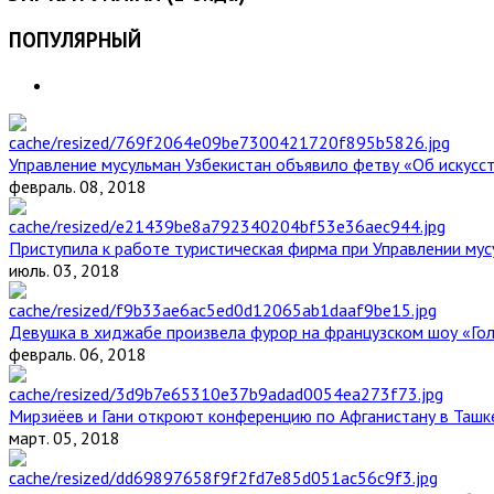
ПОПУЛЯРНЫЙ
Управление мусульман Узбекистан объявило фетву «Об искус
февраль. 08, 2018
Приступила к работе туристическая фирма при Управлении мус
июль. 03, 2018
Девушка в хиджабе произвела фурор на французском шоу «Го
февраль. 06, 2018
Мирзиёев и Гани откроют конференцию по Афганистану в Ташк
март. 05, 2018