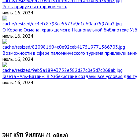
Реставрируется старая мечеть
июль. 16, 2024
О Коране Османа, хранящемся в Национальной библиотеке Уз
июль. 16, 2024
Возможности в сфере паломнического туризма привлекли вним
июль. 16, 2024
Газета «Аль-Ватан»: В Узбекистане созданы все условия для т
июль. 16, 2024
ЭНГ КЎП ЎҚИЛГАН (1 ойда)