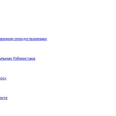
ственном оплодотворении»
ульман Узбекистана
лос»
енте