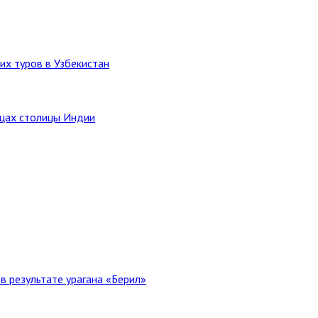
их туров в Узбекистан
ицах столицы Индии
в результате урагана «Берил»