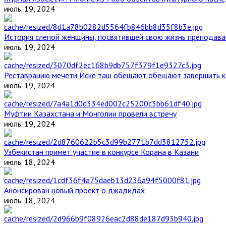
июль. 19, 2024
История слепой женщины, посвятившей свою жизнь преподава
июль. 19, 2024
Реставрацию мечети Иске таш обещают обещают завершить к 
июль. 19, 2024
Муфтии Казахстана и Монголии провели встречу
июль. 19, 2024
Узбекистан примет участие в конкурсе Корана в Казани
июль. 18, 2024
Анонсирован новый проект о джадидах
июль. 18, 2024