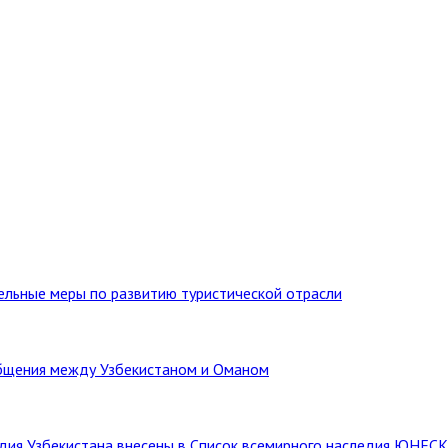
тельные меры по развитию туристической отрасли
бщения между Узбекистаном и Оманом
ледия Узбекистана внесены в Список всемирного наследия ЮНЕС