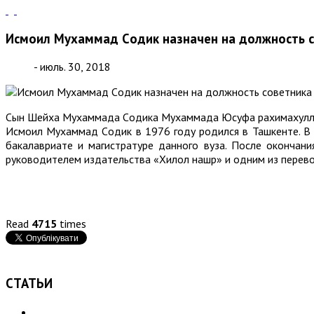
Исмоил Мухаммад Cодик назначен на должность с
- июль. 30, 2018
Сын Шейха Мухаммада Cодика Мухаммада Юсуфа рахимахуллох
Исмоил Мухаммад Cодик в 1976 году родился в Ташкенте. В 
бакалавриате и магистратуре данного вуза. После окончани
руководителем издательства «Хилол нашр» и одним из перево
Read
4715
times
СТАТЬИ