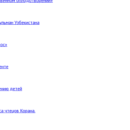
ственном оплодотворении»
ульман Узбекистана
лос»
енте
ению детей
а чтецов Корана.