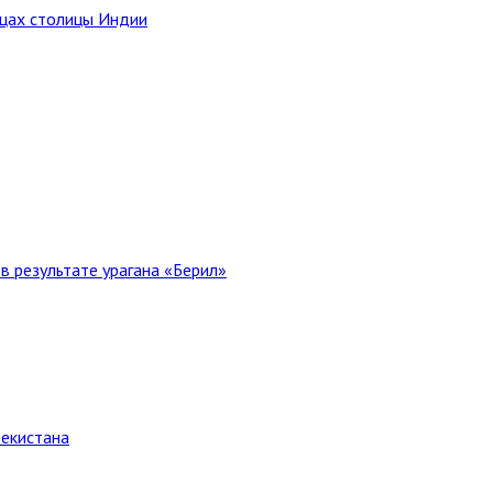
ицах столицы Индии
в результате урагана «Берил»
бекистана