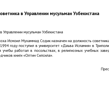
оветника в Управлении мусульман Узбекистана
а Исмоил Мухаммад Cодик назначен на должность советника в
1994 году поступил в университет «Даъва Исламия» в Триполи
я учебы работал в посольствах, в религиозных учебных завед
дчиков книги «Олтин Силсила».
Прес