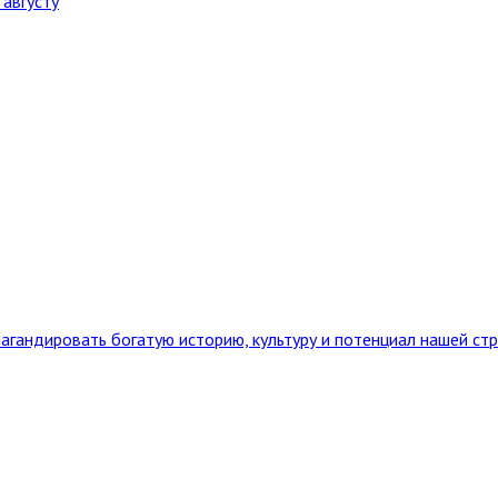
августу
агандировать богатую историю, культуру и потенциал нашей ст