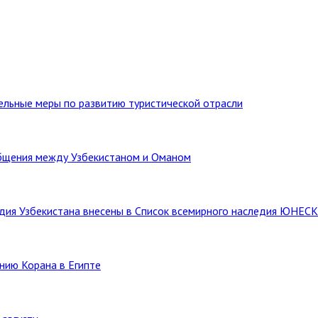
тельные меры по развитию туристической отрасли
бщения между Узбекистаном и Оманом
ледия Узбекистана внесены в Список всемирного наследия ЮНЕС
нию Корана в Египте