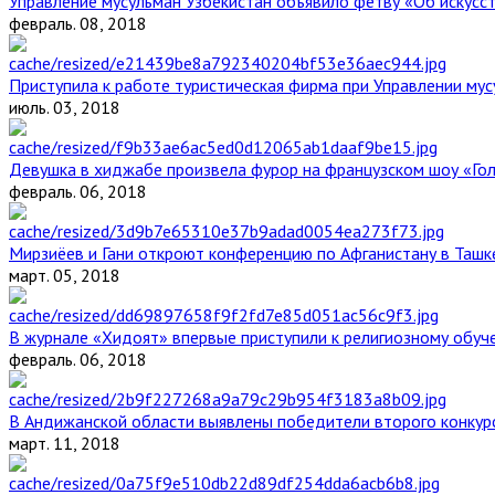
Управление мусульман Узбекистан объявило фетву «Об искус
февраль. 08, 2018
Приступила к работе туристическая фирма при Управлении мус
июль. 03, 2018
Девушка в хиджабе произвела фурор на французском шоу «Го
февраль. 06, 2018
Мирзиёев и Гани откроют конференцию по Афганистану в Ташк
март. 05, 2018
В журнале «Хидоят» впервые приступили к религиозному обуч
февраль. 06, 2018
В Андижанской области выявлены победители второго конкурс
март. 11, 2018