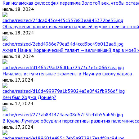
Как исламская философия пережила Золотой век, чтобы остава
июль. 18, 2024
Обнаружение ранних исламских надписей рядом с неизвестной
июль. 18, 2024
Ахмад Наина: Коранический талант — величайший дар в моей 
июль. 18, 2024
Начались вступительные экзамены в Научную школу хадиса
июль. 17, 2024
Кем был Ходжа Дониёр?
июль. 17, 2024
В Куала-Лумпуре обсудили перспективы развития паломническ
июль. 17, 2024