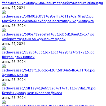
Ўзбекистон ҳожилари маънавият тарғиботчиларига айланади
июнь. 27, 2024
Матбуот ва оммавий ахборот воситалари ходимларига
июнь. 26, 2024
Ахборот тарқатиш ва журналист одоби
июнь. 27, 2024
Гиёҳвандлик иллати
июнь. 26, 2024
Ҳожилик мақоми
июнь. 25, 2024
Бепоён чўллар, кенг яйловлар ўлкаси
июнь. 25, 2024