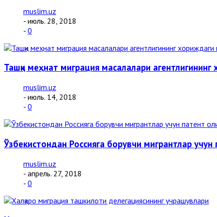
muslim.uz
- июль. 28, 2018
-
0
Ташқи меҳнат миграция масалалари агентлигининг
muslim.uz
- июль. 14, 2018
-
0
Ўзбекистондан Россияга борувчи мигрантлар учу
muslim.uz
- апрель. 27, 2018
-
0