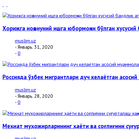
Хорижга ноқонуний ишга юбормоқчи бўлган хусуси
muslim.uz
- Январь. 31, 2020
-
0
Россияда ўзбек мигрантлари дуч келаётган асосий
muslim.uz
- Январь. 28, 2020
-
0
Меҳнат муҳожирларининг ҳаёти ва соғлиғини суғур
muslim.uz