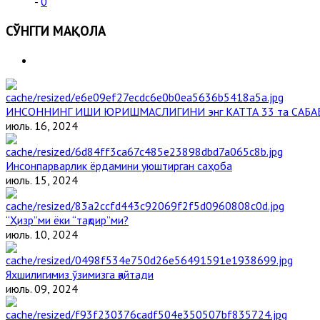
-
0
СЎНГГИ МАҚОЛА
ИНСОННИНГ ИШИ ЮРИШМАСЛИГИНИ энг КАТТА 33 та САБА
июль. 16, 2024
Инсонпарварлик ёрдамини уюштирган саҳоба
июль. 15, 2024
“Ҳизр”ми ёки “тақдир”ми?
июль. 10, 2024
Яхшилигимиз ўзимизга қайтади
июль. 09, 2024