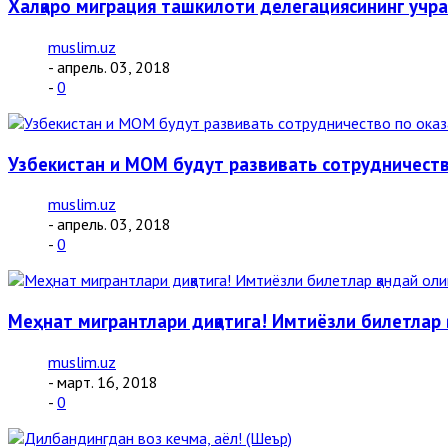
Халқаро миграция ташкилоти делегациясининг учр
muslim.uz
- апрель. 03, 2018
-
0
Узбекистан и МОМ будут развивать сотрудничест
muslim.uz
- апрель. 03, 2018
-
0
Меҳнат мигрантлари диққатига! Имтиёзли билетлар 
muslim.uz
- март. 16, 2018
-
0