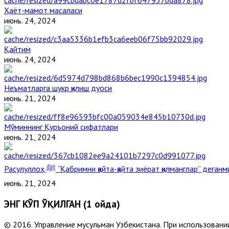
Ҳаёт-мамот масаласи
июнь. 24, 2024
Қайтим
июнь. 24, 2024
Неъматларга шукр қилиш дуоси
июнь. 21, 2024
Мўминнинг Қуръоний сифатлари
июнь. 21, 2024
Расулуллоҳ ﷺ “Қабримни қайта-қайта зиёрат қилманглар” дега
июнь. 21, 2024
ЭНГ КЎП ЎҚИЛГАН (1 ойда)
© 2016. Управление мусульман Узбекистана. При использовании