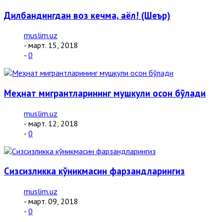
Дилбандингдан воз кечма, аёл! (Шеър)
muslim.uz
- март. 15, 2018
-
0
Меҳнат мигрантларининг мушкули осон бўлади
muslim.uz
- март. 12, 2018
-
0
Сизсизликка кўникмасин фарзандларингиз
muslim.uz
- март. 09, 2018
-
0