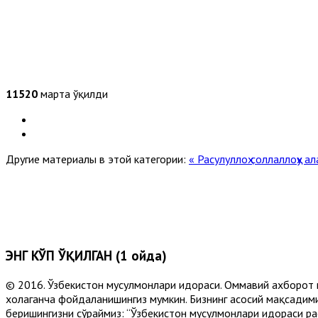
11520
марта ўқилди
Другие материалы в этой категории:
« Расулуллоҳ соллаллоҳу а
ЭНГ КЎП ЎҚИЛГАН (1 ойда)
© 2016. Ўзбекистон мусулмонлари идораси. Оммавий ахборот 
хоҳлаганча фойдаланишингиз мумкин. Бизнинг асосий мақсадими
беришингизни сўраймиз: “Ўзбекистон мусулмонлари идораси рас