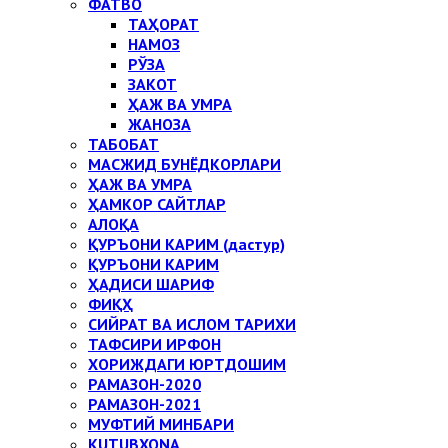
ФАТВО
ТАҲОРАТ
НАМОЗ
РЎЗА
ЗАКОТ
ҲАЖ ВА УМРА
ЖАНОЗА
ТАБОБАТ
МАСЖИД БУНЁДКОРЛАРИ
ҲАЖ ВА УМРА
ҲАМКОР САЙТЛАР
АЛОҚА
ҚУРЪОНИ КАРИМ (дастур)
ҚУРЪОНИ КАРИМ
ҲАДИСИ ШАРИФ
ФИҚҲ
СИЙРАТ ВА ИСЛОМ ТАРИХИ
ТАФСИРИ ИРФОН
ХОРИЖДАГИ ЮРТДОШИМ
РАМАЗОН-2020
РАМАЗОН-2021
МУФТИЙ МИНБАРИ
KUTUBXONA