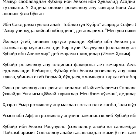
Машҳур саҳобалардан Зубайр ибн Аввом ибн Ҳувайлид Асадий 
туташади. У Хадича онамиз розияллоҳу анҳу сингари Бани Ас
анҳонинг ўғли бўлган.
Ибн Саъд раҳматуллоҳи алайҳ “Тобақотул Кубро” асарида София
“Ахир уни жуда қийнаб юбординг”, деганларида: “Мен уни пишис
Йиллар ўтиб, онанинг орзуси ушалди. Зубайр ибн Аввом роз
фазилатлар мужассам эди. Бир куни Расулуллоҳ (соллаллоҳу а
Зубайр ибн Аввомдир” деб марҳамат қилдилар (Имом Ҳоким).
Зубайр розияллоҳу анҳу олдинига фақирона ҳаёт кечирди. А
ёрдамлашди. Кейинроқ Зубайр ибн Аввом розияллоҳу анҳу тиж
тушса, уйигача етиб бормай, йўлдаёқ одамларга тарқатиб юбо
Оиша розияллоҳу анҳо ривоят қилади: «Пайғамбаримиз Соллалло
ўхшайди. Унга исм қўймай туринглар. Мен ўзим қўяман”, дедила
Ҳазрат Умар розияллоҳу анҳу маслаҳат олган олти саҳоба, “аҳли шў
Усмон ибн Аффон розияллоҳу анҳунинг замонига келиб Зубайр ибн
Зубайр ибн Аввом Расулуллоҳ (соллаллоҳу алайҳи ва саллам)
Пайғамбаримиз Соллаллоҳу алайҳи васалламдан жами ўттиз сакк