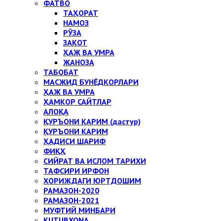
ФАТВО
ТАҲОРАТ
НАМОЗ
РЎЗА
ЗАКОТ
ҲАЖ ВА УМРА
ЖАНОЗА
ТАБОБАТ
МАСЖИД БУНЁДКОРЛАРИ
ҲАЖ ВА УМРА
ҲАМКОР САЙТЛАР
АЛОҚА
ҚУРЪОНИ КАРИМ (дастур)
ҚУРЪОНИ КАРИМ
ҲАДИСИ ШАРИФ
ФИҚҲ
СИЙРАТ ВА ИСЛОМ ТАРИХИ
ТАФСИРИ ИРФОН
ХОРИЖДАГИ ЮРТДОШИМ
РАМАЗОН-2020
РАМАЗОН-2021
МУФТИЙ МИНБАРИ
KUTUBXONA