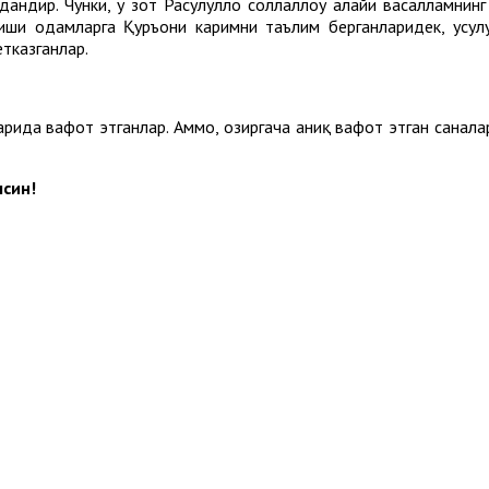
дандир. Чунки, у зот Расулуллоҳ соллаллоҳу алайҳи васалламни
ши одамларга Қуръони каримни таълим берганларидек, усулуд
етказганлар.
рида вафот этганлар. Аммо, ҳозиргача аниқ вафот этган санала
лсин!