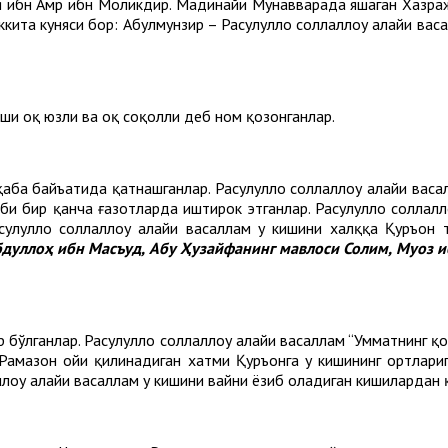
я ибн Амр ибн Моликдир. Мадинайи Мунавварада яшаган Хазра
ккита куняси бор: Абулмунзир – Расулуллоҳ соллаллоҳу алайҳи ва
 киши оқ юзли ва оқ соқолли деб ном қозонганлар.
аба байъатида қатнашганлар. Расулуллоҳ соллаллоҳу алайҳи вас
би бир қанча ғазотларда иштирок этганлар. Расулуллоҳ соллалл
улуллоҳ соллаллоҳу алайҳи васаллам у кишини халққа Қуръон
Абдуллоҳ ибн Масъуд, Абу Ҳузайфанинг мавлоси Солим, Муоз 
ўлганлар. Расулуллоҳ соллаллоҳу алайҳи васаллам “Умматнинг қор
 Рамазон ойи қилинадиган хатми Қуръонга у кишининг ортлари
ллоҳу алайҳи васаллам у кишини ваҳйни ёзиб оладиган кишилардан