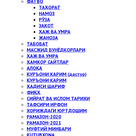
ФАТВО
ТАҲОРАТ
НАМОЗ
РЎЗА
ЗАКОТ
ҲАЖ ВА УМРА
ЖАНОЗА
ТАБОБАТ
МАСЖИД БУНЁДКОРЛАРИ
ҲАЖ ВА УМРА
ҲАМКОР САЙТЛАР
АЛОҚА
ҚУРЪОНИ КАРИМ (дастур)
ҚУРЪОНИ КАРИМ
ҲАДИСИ ШАРИФ
ФИҚҲ
СИЙРАТ ВА ИСЛОМ ТАРИХИ
ТАФСИРИ ИРФОН
ХОРИЖДАГИ ЮРТДОШИМ
РАМАЗОН-2020
РАМАЗОН-2021
МУФТИЙ МИНБАРИ
KUTUBXONA