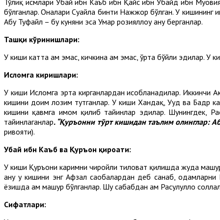
Тўлиқ исмлари Убай ибн Каъб ибн Қайс ибн Убайд ибн Муови
бўлганлар. Оналари Суҳайла бинти Нажжор бўлган. У кишининг и
Абу Туфайл – бу куняни эса Умар розияллоҳу анҳу берганлар.
Ташқи кўринишлари:
У киши катта ҳам эмас, кичкина ҳам эмас, ўрта бўйли эдилар. У
Исломга киришлари:
У киши Исломга эрта кирганлардан ҳисобланадилар. Иккинчи Ақ
кишини доим лозим тутганлар. У киши Хандақ, Уҳуд ва Бадр ка
кишини қавмга имом қилиб тайинлар эдилар. Шунингдек, Рас
тайинлаганлар
. “Қуръонни тўрт кишидан таълим олинглар: 
ривояти).
Убай ибн Каъб ва Қуръон қироати:
У киши Қуръони каримни чиройли тиловат қилишда жуда машҳур б
анҳу у кишини энг Афзал саҳобалардан деб санаб, одамларни
ёзишда ҳам машҳур бўлганлар. Шу сабабдан ҳам Расулуллоҳ солла
Сифатлари
: