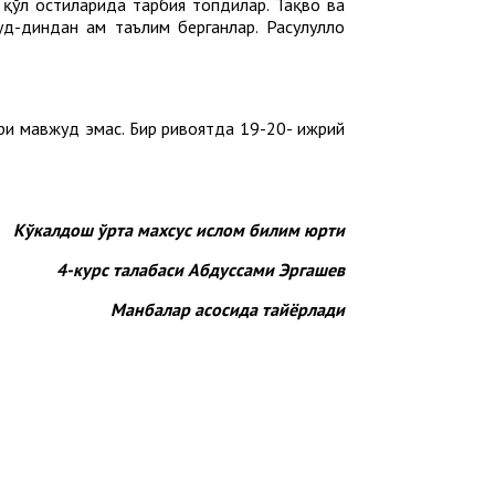
нг қўл остиларида тарбия топдилар. Тақво ва
-диндан ҳам таълим берганлар. Расулуллоҳ
ри мавжуд эмас. Бир ривоятда 19-20- ҳижрий
Кўкалдош ўрта махсус ислом билим юрти
4-курс талабаси Абдуссами Эргашев
Манбалар асосида тайёрлади