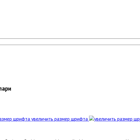
лари
увеличить размер шрифта