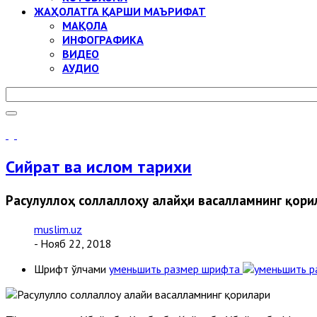
ЖАҲОЛАТГА ҚАРШИ МАЪРИФАТ
МАҚОЛА
ИНФОГРАФИКА
ВИДЕО
АУДИО
Сийрат ва ислом тарихи
Расулуллоҳ соллаллоҳу алайҳи васалламнинг қори
muslim.uz
- Нояб 22, 2018
Шрифт ўлчами
уменьшить размер шрифта