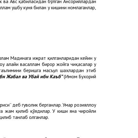
ж ва Авс қабиласидан бўлган Ансорийлардан
саллам ушбу куня билан у кишини номлаганлар,
аллам Мадинага ҳижрат қилганларидан кейин у
оҳу алайҳи васаллам бирор жойга чиқасалар у
 таълимини беришга масъул шахлардан этиб
ибн Жабал ва Убай ибн Каъб”
(Имом Бухорий
иси” деб гувоҳлик берганлар. Умар розияллоҳу
га жам қилиб қўядилар. У киши яна чиройли
 қилиб танлаб олганлар.