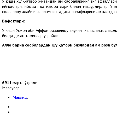
У киши хулқ-атвор жиҳатидан ҳам саҳобаларнинг энг афзаллари
иймонлари, ибодат ва ижобатлари билан машҳурдирлар. У ки
соллаллоҳу алайҳи васалламнинг ҳадиси шарифларини ҳам халққа 
Вафотлари:
У киши Усмон ибн Аффон розияллоҳу анҳунинг халифалик даврла
йилда деган таҳминлар учрайди.
Аллоҳ барча соҳобалардан, шу қатори бизлардан ҳам рози бў
6911
марта ўқилди
Мавзулар
Мавлид
,