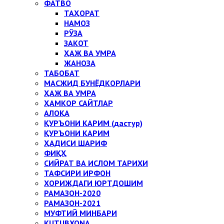
ФАТВО
ТАҲОРАТ
НАМОЗ
РЎЗА
ЗАКОТ
ҲАЖ ВА УМРА
ЖАНОЗА
ТАБОБАТ
МАСЖИД БУНЁДКОРЛАРИ
ҲАЖ ВА УМРА
ҲАМКОР САЙТЛАР
АЛОҚА
ҚУРЪОНИ КАРИМ (дастур)
ҚУРЪОНИ КАРИМ
ҲАДИСИ ШАРИФ
ФИҚҲ
СИЙРАТ ВА ИСЛОМ ТАРИХИ
ТАФСИРИ ИРФОН
ХОРИЖДАГИ ЮРТДОШИМ
РАМАЗОН-2020
РАМАЗОН-2021
МУФТИЙ МИНБАРИ
KUTUBXONA