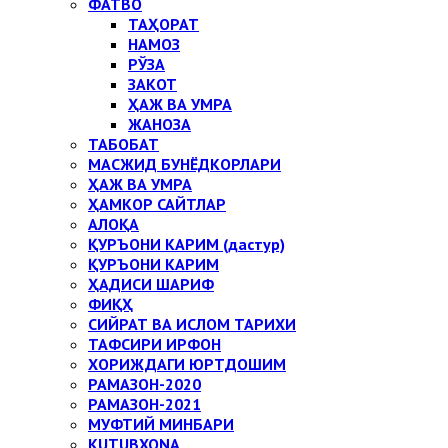
ФАТВО
ТАҲОРАТ
НАМОЗ
РЎЗА
ЗАКОТ
ҲАЖ ВА УМРА
ЖАНОЗА
ТАБОБАТ
МАСЖИД БУНЁДКОРЛАРИ
ҲАЖ ВА УМРА
ҲАМКОР САЙТЛАР
АЛОҚА
ҚУРЪОНИ КАРИМ (дастур)
ҚУРЪОНИ КАРИМ
ҲАДИСИ ШАРИФ
ФИҚҲ
СИЙРАТ ВА ИСЛОМ ТАРИХИ
ТАФСИРИ ИРФОН
ХОРИЖДАГИ ЮРТДОШИМ
РАМАЗОН-2020
РАМАЗОН-2021
МУФТИЙ МИНБАРИ
KUTUBXONA