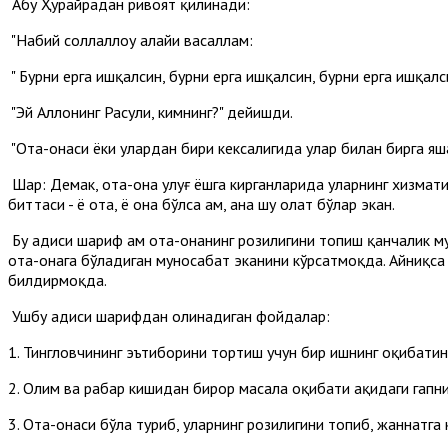
Абу Ҳурайрадан ривоят қилинади:
"Набий соллаллоҳу алайҳи васаллам:
" Бурни ерга ишқалсин, бурни ерга ишқалсин, бурни ерга ишқалс
"Эй Аллоҳнинг Расули, кимнинг?" дейишди.
"Ота-онаси ёки улардан бири кексалигида улар билан бирга яшаб
Шарҳ: Демак, ота-она улуғ ёшга кирганларида уларнинг хизматин
биттаси - ё ота, ё она бўлса ҳам, ана шу ҳолат бўлар экан.
Бу ҳадиси шариф ҳам ота-онанинг розилигини топиш қанчалик м
ота-онага бўладиган муносабат эканини кўрсатмоқда. Айниқса 
билдирмоқда.
Ушбу ҳадиси шарифдан олинадиган фойдалар:
1. Тингловчининг эътиборини тортиш учун бир ишнинг оқибати
2. Олим ва раҳбар кишидан бирор масала оқибати ҳақидаги гапн
3. Ота-онаси бўла туриб, уларнинг розилигини топиб, жаннатга