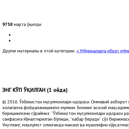
9758
марта ўқилди
Другие материалы в этой категории:
« Мўминаларга ибрат мўми
ЭНГ КЎП ЎҚИЛГАН (1 ойда)
© 2016. Ўзбекистон мусулмонлари идораси. Оммавий ахборот 
хоҳлаганча фойдаланишингиз мумкин. Бизнинг асосий мақсадими
беришингизни сўраймиз: “Ўзбекистон мусулмонлари идораси рас
саҳифасига йўналтирилган бўлиши, “хабар беради” сўз бирикмас
Унутманг, маълумот олинганда манзил ва муаллифни кўрсатмасл