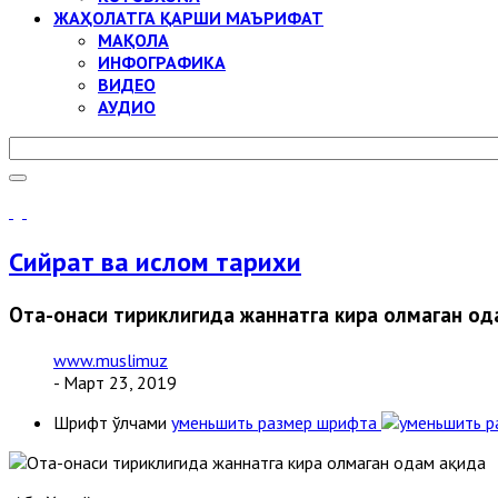
ЖАҲОЛАТГА ҚАРШИ МАЪРИФАТ
МАҚОЛА
ИНФОГРАФИКА
ВИДЕО
АУДИО
Сийрат ва ислом тарихи
Ота-онаси тириклигида жаннатга кира олмаган од
www.muslimuz
- Март 23, 2019
Шрифт ўлчами
уменьшить размер шрифта