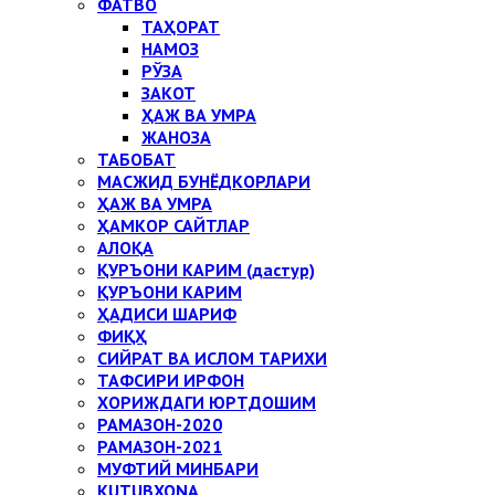
ФАТВО
ТАҲОРАТ
НАМОЗ
РЎЗА
ЗАКОТ
ҲАЖ ВА УМРА
ЖАНОЗА
ТАБОБАТ
МАСЖИД БУНЁДКОРЛАРИ
ҲАЖ ВА УМРА
ҲАМКОР САЙТЛАР
АЛОҚА
ҚУРЪОНИ КАРИМ (дастур)
ҚУРЪОНИ КАРИМ
ҲАДИСИ ШАРИФ
ФИҚҲ
СИЙРАТ ВА ИСЛОМ ТАРИХИ
ТАФСИРИ ИРФОН
ХОРИЖДАГИ ЮРТДОШИМ
РАМАЗОН-2020
РАМАЗОН-2021
МУФТИЙ МИНБАРИ
KUTUBXONA