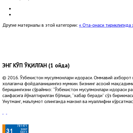
Другие материалы в этой категории:
« Ота-онаси тириклигида 
ЭНГ КЎП ЎҚИЛГАН (1 ойда)
© 2016. Ўзбекистон мусулмонлари идораси. Оммавий ахборот 
хоҳлаганча фойдаланишингиз мумкин. Бизнинг асосий мақсадими
беришингизни сўраймиз: “Ўзбекистон мусулмонлари идораси рас
саҳифасига йўналтирилган бўлиши, “хабар беради” сўз бирикмас
Унутманг, маълумот олинганда манзил ва муаллифни кўрсатмасл