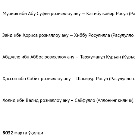
Муовия ибн Абу Суфён розияллоҳу анҳу — Катибу ваҳйир Росул (Ра
Зайд ибн Ҳориса розияллоҳу анҳу — Ҳиббу Росулиллаҳ (Расулуллоҳ
Абдуллоҳ ибн Аббос розияллоҳу анҳу — Таржуманул Қуръан (Қуръ
Ҳассон ибн Собит розияллоҳу анҳу — Шаъирур Росул (Расулуллоҳ 
Холид ибн Валид розияллоҳу анҳу – Сайфуллоҳ (Аллоҳнинг қиличи).
8032
марта ўқилди