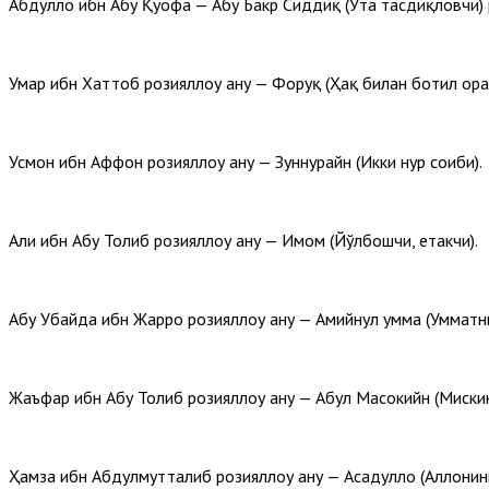
Абдуллоҳ ибн Абу Қуҳофа — Абу Бакр Сиддиқ (Ўта тасдиқловчи) р
Умар ибн Хаттоб розияллоҳу анҳу — Форуқ (Ҳақ билан ботил ора
Усмон ибн Аффон розияллоҳу анҳу — Зуннурайн (Икки нур соҳиби).
Али ибн Абу Толиб розияллоҳу анҳу — Имом (Йўлбошчи, етакчи).
Абу Убайда ибн Жарроҳ розияллоҳу анҳу — Амийнул умма (Умматн
Жаъфар ибн Абу Толиб розияллоҳу анҳу — Абул Масокийн (Мискин
Ҳамза ибн Абдулмутталиб розияллоҳу анҳу — Асадуллоҳ (Аллоҳнин