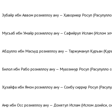
Зубайр ибн Аввом розияллоҳу анҳу — Ҳавориюр Росул (Расулуллоҳ 
Мусъаб ибн Умайр розияллоҳу анҳу — Сафийрул Ислам (Ислом элч
Абдуллоҳ ибн Масъуд розияллоҳу анҳу — Таржуманул Қуръан (Қур
Билол ибн Рабоҳ розияллоҳу анҳу — Муаззинур Росул (Расулуллоҳ с
Ҳузайфа ибн Ямон розияллоҳу анҳу — Соҳибу сиррир Росул (Расулул
Амр ибн Осс розияллоҳу анҳу — Доҳиятул Ислам (Ислом доҳийси, с