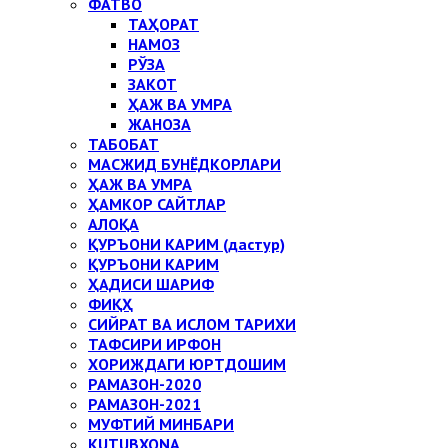
ФАТВО
ТАҲОРАТ
НАМОЗ
РЎЗА
ЗАКОТ
ҲАЖ ВА УМРА
ЖАНОЗА
ТАБОБАТ
МАСЖИД БУНЁДКОРЛАРИ
ҲАЖ ВА УМРА
ҲАМКОР САЙТЛАР
АЛОҚА
ҚУРЪОНИ КАРИМ (дастур)
ҚУРЪОНИ КАРИМ
ҲАДИСИ ШАРИФ
ФИҚҲ
СИЙРАТ ВА ИСЛОМ ТАРИХИ
ТАФСИРИ ИРФОН
ХОРИЖДАГИ ЮРТДОШИМ
РАМАЗОН-2020
РАМАЗОН-2021
МУФТИЙ МИНБАРИ
KUTUBXONA