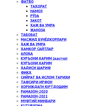
ФАТВО
ТАҲОРАТ
НАМОЗ
РЎЗА
ЗАКОТ
ҲАЖ ВА УМРА
ЖАНОЗА
ТАБОБАТ
МАСЖИД БУНЁДКОРЛАРИ
ҲАЖ ВА УМРА
ҲАМКОР САЙТЛАР
АЛОҚА
ҚУРЪОНИ КАРИМ (дастур)
ҚУРЪОНИ КАРИМ
ҲАДИСИ ШАРИФ
ФИҚҲ
СИЙРАТ ВА ИСЛОМ ТАРИХИ
ТАФСИРИ ИРФОН
ХОРИЖДАГИ ЮРТДОШИМ
РАМАЗОН-2020
РАМАЗОН-2021
МУФТИЙ МИНБАРИ
KUTUBXONA