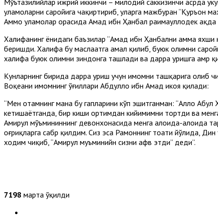
Мўътазилийлар ҳижрий иккинчи – милодий саккизинчи асрда ҳу
уламоларни саройига чақиртириб, уларга мажбуран “Қуръон мах
Аммо уламолар орасида Аҳмад ибн Ҳанбал раҳимаҳуллоҳдек ҳақда 
Халифанинг ёнидаги баъзилар “Аҳмад ибн Ҳанбални ҳамма яхши к
беришди. Халифа бу маслаҳатга амал қилиб, буюк олимни саройи
халифа буюк олимни зиндонга ташлади ва дарра уришга амр қ
Кунларнинг бирида дарра уриш учун имомни ташқарига олиб чиқ
Воқеани имомнинг ўғиллари Абдуллоҳ ибн Аҳмад ҳикоя қилади:
“Мен отамнинг мана бу гапларини кўп эшитганман: “Аллоҳ Абул 
кетишаётганда, бир киши ортимдан кийимимни тортди ва менга 
Амирул мўъмининнинг девонхонасида менга алоҳида-алоҳида тар
оғриқларга сабр қилдим. Сиз эса Раҳмоннинг тоати йўлида, Дин 
ходим чиқиб, “Амирул муъминийн сизни афв этди” деди”.
7198
марта ўқилди