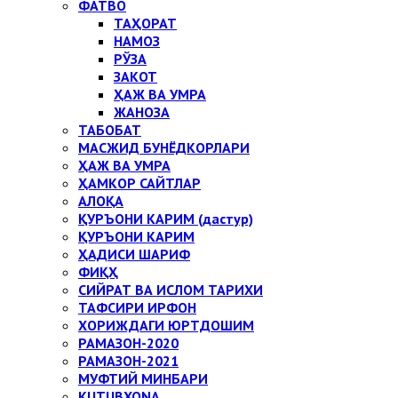
ФАТВО
ТАҲОРАТ
НАМОЗ
РЎЗА
ЗАКОТ
ҲАЖ ВА УМРА
ЖАНОЗА
ТАБОБАТ
МАСЖИД БУНЁДКОРЛАРИ
ҲАЖ ВА УМРА
ҲАМКОР САЙТЛАР
АЛОҚА
ҚУРЪОНИ КАРИМ (дастур)
ҚУРЪОНИ КАРИМ
ҲАДИСИ ШАРИФ
ФИҚҲ
СИЙРАТ ВА ИСЛОМ ТАРИХИ
ТАФСИРИ ИРФОН
ХОРИЖДАГИ ЮРТДОШИМ
РАМАЗОН-2020
РАМАЗОН-2021
МУФТИЙ МИНБАРИ
KUTUBXONA