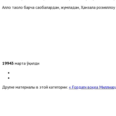
Аллоҳ таоло барча саҳобалардан, жумладан, Ҳанзала розияллоҳу 
19943
марта ўқилди
Другие материалы в этой категории:
« Ғордаги воқеа
Миллиард