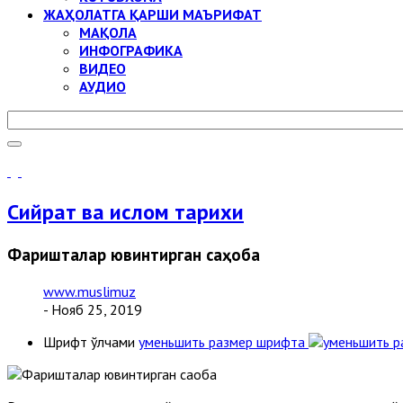
ЖАҲОЛАТГА ҚАРШИ МАЪРИФАТ
МАҚОЛА
ИНФОГРАФИКА
ВИДЕО
АУДИО
Сийрат ва ислом тарихи
Фаришталар ювинтирган саҳоба
www.muslimuz
- Нояб 25, 2019
Шрифт ўлчами
уменьшить размер шрифта