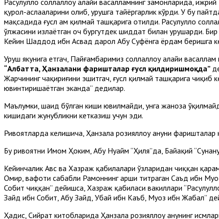
Расулуллоҳ соллаллоҳу алайҳи васалламнинг замонларида, ҳижрий
қурол-аслаҳаларини олиб, урушга тайёргарлик кўрди. У бу пайтд
мақсадида ғусл ҳам қилмай ташқарига отилди. Расулуллоҳ солла
ўлжасини излаётган оч бургутдек шиддат билан урушарди. Бир 
Кейин Шаддод ибн Асвад дарҳол Абу Суфёнга ёрдам беришга кел
Уруш якунига етгач, Пайғамбаримиз соллаллоҳу алайҳи васаллам
“Албатта, Ҳанзалани фаришталар ғусл қилдиришмоқда”
д
Жарчининг чақириғини эшитгач, ғусл қилмай ташқарига чиқиб к
ювинтиришаётган эканда” дедилар.
Маълумки, шаҳид бўлган киши ювилмайди, унга жаноза ўқилмай
кишидаги жунубликни кетказиш учун эди.
Ривоятларда келишича, Ҳанзала розияллоҳу анҳуни фаришталар
Бу ривоятни Имом Ҳоким, Абу Нуайм “Ҳиля”да, Байҳақий “Сунану
Кейинчалик Авс ва Хазраж қабилалари ўзларидан чиққан қаҳр
Омир, вафоти сабабли Раҳмоннинг арши титраган Саъд ибн Муоз,
Собит чиққан” дейишса, Хазраж қабиласи вакиллари “Расулулло
Зайд ибн Собит, Абу Зайд, Убай ибн Каъб, Муоз ибн Жабал” д
Ҳадис, Сийрат китобларида Ҳанзала розияллоҳу анҳунинг исмлар