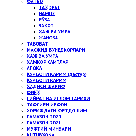
ФАТВО
ТАҲОРАТ
НАМОЗ
РЎЗА
ЗАКОТ
ҲАЖ ВА УМРА
ЖАНОЗА
ТАБОБАТ
МАСЖИД БУНЁДКОРЛАРИ
ҲАЖ ВА УМРА
ҲАМКОР САЙТЛАР
АЛОҚА
ҚУРЪОНИ КАРИМ (дастур)
ҚУРЪОНИ КАРИМ
ҲАДИСИ ШАРИФ
ФИҚҲ
СИЙРАТ ВА ИСЛОМ ТАРИХИ
ТАФСИРИ ИРФОН
ХОРИЖДАГИ ЮРТДОШИМ
РАМАЗОН-2020
РАМАЗОН-2021
МУФТИЙ МИНБАРИ
KUTUBXONA