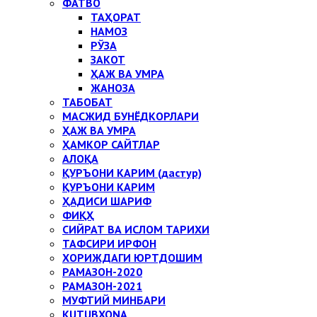
ФАТВО
ТАҲОРАТ
НАМОЗ
РЎЗА
ЗАКОТ
ҲАЖ ВА УМРА
ЖАНОЗА
ТАБОБАТ
МАСЖИД БУНЁДКОРЛАРИ
ҲАЖ ВА УМРА
ҲАМКОР САЙТЛАР
АЛОҚА
ҚУРЪОНИ КАРИМ (дастур)
ҚУРЪОНИ КАРИМ
ҲАДИСИ ШАРИФ
ФИҚҲ
СИЙРАТ ВА ИСЛОМ ТАРИХИ
ТАФСИРИ ИРФОН
ХОРИЖДАГИ ЮРТДОШИМ
РАМАЗОН-2020
РАМАЗОН-2021
МУФТИЙ МИНБАРИ
KUTUBXONA