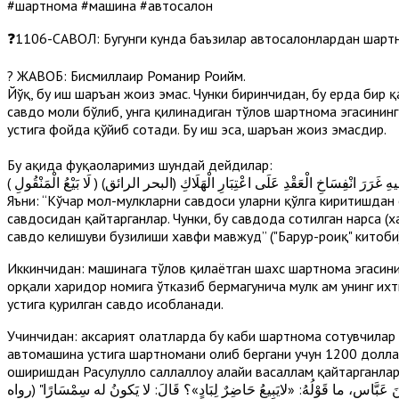
#шартнома #машина #автосалон
❓1106-CАВОЛ: Бугунги кунда баъзилар автосалонлардан шартн
? ЖАВОБ: Бисмиллаҳир Роҳманир Роҳийм.
Йўқ, бу иш шаръан жоиз эмас. Чунки биринчидан, бу ерда бир
савдо моли бўлиб, унга қилинадиган тўлов шартнома эгасининг
устига фойда қўйиб сотади. Бу иш эса, шаръан жоиз эмасдир.
Бу ҳақида фуқаҳоларимиз шундай дейдилар:
( ضْ ، وَلِأَنَّ فِيهِ غَرَرَ انْفِسَاخِ الْعَقْدِ عَلَى اعْتِبَارِ الْهَلَاكِ (البحر الرائق
Яъни: “Кўчар мол-мулкларни савдоси уларни қўлга киритишдан 
савдосидан қайтарганлар. Чунки, бу савдода сотилган нарса (
савдо келишуви бузилиши хавфи мавжуд” ("Баҳрур-роиқ" китоби)
Иккинчидан: машинага тўлов қилаётган шахс шартнома эгасинин
орқали харидор номига ўтказиб бермагунича мулк ҳам унинг их
устига қурилган савдо ҳисобланади.
Учинчидан: аксарият ҳолатларда бу каби шартнома сотувчилар 
автомашина устига шартномани олиб бергани учун 1200 доллар
оширишдан Расулуллоҳ саллаллоҳу алайҳи васаллам қайтарганлар
 عَبَّاسٍ، ما قَوْلُهُ: «لايَبِيعُ حَاضِرٌ لِبَادٍ»؟ قَالَ: لا يَكونُ له سِمْسَارًا" (رواه