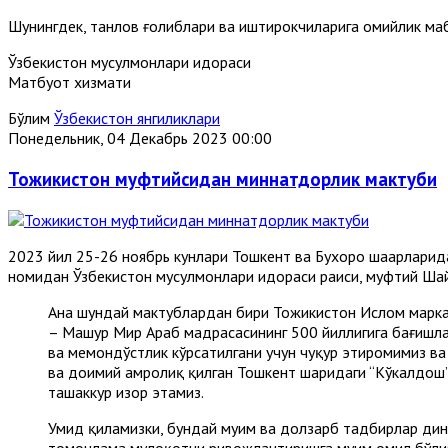
Шунингдек, танлов ғолиблари ва иштирокчиларига ҳомийлик ма
Ўзбекистон мусулмонлари идораси
Матбуот хизмати
Бўлим
Ўзбекистон янгиликлари
Понедельник, 04 Декабрь 2023 00:00
Тожикистон муфтийсидан миннатдорлик мактуби
2023 йил 25-26 ноябрь кунлари Тошкент ва Бухоро шаҳарларид
номидан Ўзбекистон мусулмонлари идораси раиси, муфтий Шай
Ана шундай мактублардан бири Тожикистон Ислом марка
– Машҳур Мир Араб мадрасасининг 500 йиллигига бағишл
ва меҳмондўстлик кўрсатилгани учун чуқур эҳтиромимиз 
ва доимий ҳамроҳлиқ қилган Тошкент шаҳридаги “Кўкалдо
ташаккур изҳор этамиз.
Умид қиламизки, бундай муҳим ва долзарб тадбирлар дини
томонлама мулоқотни ривожлантиришга муҳим омил бўлиб