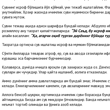
Сувнинг исроф бўлишига йўл қўймай, уни тежаб ишлатайлик. Фа
унутмайлик. Ҳозир жаҳонда ичимлик суви муаммоси биринчи д
сувига муҳтож.
Сувни тежаш ҳақида ҳадиси шарифда бундай келади: Абдуллоҳ иб
розияллоҳу анҳу таҳорат қилаётганларида:
“Эй Саъд
,
бу исроф н
алайҳи васаллам:
“Ҳа, агарчи оқиб турган дарёнинг бўйида тур
Таҳоратда ортиқча сув ишлатиш исроф ва мумкин бўлмаганидан 
Сўнгги йилларда теварак атроф, ер, сув ва ҳавода сезиларли и
курашиш эса барчамизнинг бурчимиздир.
Қолаверса, дунёда ичишга яроқли сув захираси жуда оз. Денгиз
сувлари ҳам чучукдир. Улар қайта ишланиб, аҳолига етказилади.
Аммо дунёнинг ҳамма давлатларида ҳам бундай эмас. Ичимлик с
келади. Ёғингарчиликнинг камлиги, сув ҳавзаларининг мавжуд эм
Аллоҳга беҳисоб шукрки, юртимизда ичимлик суви борасида бун
айтишмоқда. Бизда ҳам сув миқдори ўлчовлидир. Банда неъматн
неъмат тортиб олинади ва ўрнига азоб келади.