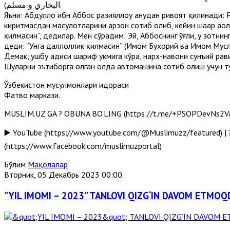
البخاري و مسلم).
Яъни: Абдуллоҳ ибн Аббос разияллоҳу анҳудан ривоят қилинади: 
киритмасдан маҳсулотларини арзон сотиб олиб, кейин шаҳар аҳ
қилмасин”, дедилар. Мен сўрадим: Эй, Аббоснинг ўғли, у зотни
деди: “Унга даллоллик қилмасин” (Имом Бухорий ва Имом Мусл
Демак, ушбу ҳадиси шариф ҳукмига кўра, нарх-навони сунъий ра
Шуларни эътиборга олган ҳолда автомашина сотиб олиш учун т
Ўзбекистон мусулмонлари идораси
Фатво маркази.
MUSLIM.UZ GA ? OBUNA BO'LING (https://t.me/+PSOPDevNs2Va-w
▶️ YouTube (https://www.youtube.com/@Muslimuzz/featured) | ?
(https://www.facebook.com/muslimuzportal)
Бўлим
Мақолалар
Вторник, 05 Декабрь 2023 00:00
"YIL IMOMI – 2023" TANLOVI QIZG‘IN DAVOM ETMOQD