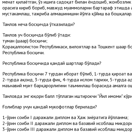
меҳнат қилаётган, ўз ишига садоқат билан ёндошиб, жонбозлик
орасига кириб бориб, мавжуд муаммоларни бартараф этишда а
мустаҳкамлаш, тажриба алмашинишни йўлга қўйиш ва бошқалар
Танлов неча босқичда ўтказилади?
Танлов уч босқичда бўлиб ўтади:
туман (шаҳар) босқичи;
Қорақалпоғистон Республикаси, вилоятлар ва Тошкент шаҳар б
Республика босқичи.
Республика босқичида қандай шартлар бўлади?
Республика босқичи 7 турдан иборат бўлиб, 1-турда қироат ва
2-турда ақоид, 3-турда фиқҳ, 4-турда ислом тарихи, 5-турда 
маънавий муҳит барқарорлигини таъминлаш борасида амалга ош
Танловда энг юқори балл тўплаган иштирокчи "Йил имоми" кўр
Ғолиблар учун қандай мукофотлар берилади?
1-ўрин соҳиби I даражали диплом ва Ҳаж зиёратига йўлланма;
2-ўрин соҳиби II даражали диплом ва базавий ҳисоблаш микдор
3-ўрин соҳиби III даражали диплом ва базавий ҳисоблаш миқд