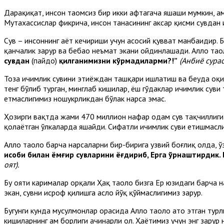
Дарҳақиқат, инсон таомсиз бир икки ҳафтагача яшаши мумкин, ам
Мутахассислар фикрича, инсон танасининг аксар қисми сувдан 
Сув – инсоннинг ҳаёт кечириши учун асосий қувват манбаидир. 
қанчалик зарур ва бебаҳо неъмат экани ойдинлашади. Аллоҳ та
сувдан
(пайдо)
қилганимизни кўрмадиларми?!”
(Анбиё сурас
Тоза ичимлик сувини эҳтиёждан ташқари ишлатиш ва беҳуда оқи
тенг бўлиб турган, минглаб кишилар, ёш гўдаклар ичимлик суви
етмаслигимиз ношукрликдан бўлак нарса эмас.
Ҳозирги вақтда жами 470 миллион нафар одам сув тақчиллиги 
қолаётган ўлкаларда яшайди. Сифатли ичимлик суви етишмасли
Аллоҳ таоло барча нарсаларни бир-бирига узвий боғлиқ ҳолда, 
ҳисоби билан ёмғир сувларини ёғдириб, Ерга ўрнаштирдик. 
оят).
Бу ояти карималар орқали Ҳақ таоло бизга Ер юзидаги барча н
экан, сувни исроф қилишга асло йўқ қўймаслигимиз зарур.
Бугунги кунда мусулмонлар орасида Аллоҳ таоло ато этган турл
кишиларнинг ҳам борлиги ачинарли ҳол. Ҳаётимиз учун энг зару