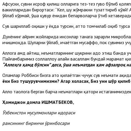
Афсуски, сувни исроф қилиш ҳолларига тез-тез гувоҳ бўлиб қол
вакилларидан бирортаси: “Кел, шу жўмракни тузаттириб қўяй! А
ўйлаб кўрмай, ўша қувур ёнидан бепарволарча ўтиб кетаверади
Сув шариллаб оқиши у ёқда турсин, ҳатто томчилаб оқиб турс
Дунёнинг айрим жойларида инсонлар танага зарарли микроблар
ичишмоқда. Шуларни ўйлаб, ичаётган мусаффо, пок сувимиз учу
Аллоҳга ҳамд айтиш, неъматларининг шукрини адо этиш банда учу
Пайғамбаримиз соллаллоҳу алайҳи васаллам бундай марҳамат қ
“Аллоҳга ҳамд бўлсин” деса, ўша неъматдан ҳам афзалроқ н
Оламлар Роббиси бизга ато қилаётган чучук сув неъмати ҳақид
ёки Биз тушурувчимизми? Агар хоҳласак, Биз уни шўр қилиб
Аллоҳ таолога берган барча неъматлари қатори истаганимиздек
Ҳомиджон домла ИШМАТБЕКОВ,
Ўзбекистон мусулмонлари идораси
раисининг биринчи ўринбосари