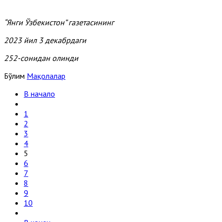
“Янги Ўзбекистон” газетасининг
2023 йил 3 декабрдаги
252-сонидан олинди
Бўлим
Мақолалар
В начало
1
2
3
4
5
6
7
8
9
10