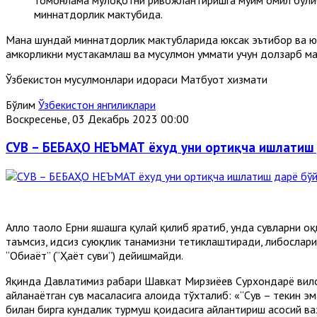
миннатдорлик мактубида.
Мана шундай миннатдорлик мактубларида юксак эътибор ва ю
ҳамкорликни мустаҳкамлаш ва мусулмон уммати учун долзарб м
Ўзбекистон мусулмонлари идораси Матбуот хизмати
Бўлим
Ўзбекистон янгиликлари
Воскресенье, 03 Декабрь 2023 00:00
СУВ – БЕБАҲО НЕЪМАТ ёхуд уни ортиқча ишлатиш 
Аллоҳ таоло Ерни яшашга қулай қилиб яратиб, унда сувларни оқ
таъмсиз, ҳидсиз суюқлик танамизни тетиклаштиради, либослар
“Обиҳаёт” (“Ҳаёт суви”) дейишмайди.
Яқинда Давлатимиз раҳбари Шавкат Мирзиёев Сурхондарё вило
айланаётган сув масаласига алоҳида тўхталиб: «“Сув – текин эм
билан бирга кундалик турмуш қоидасига айлантириш асосий в