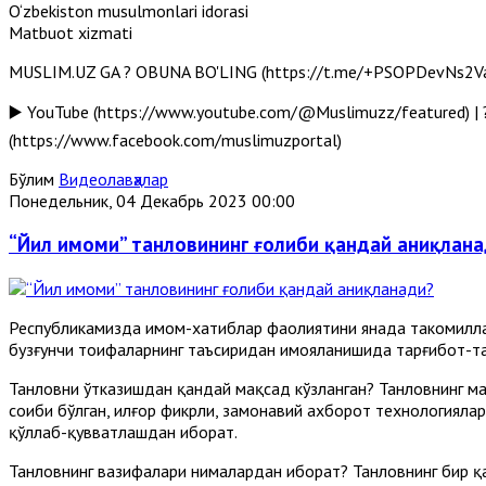
O‘zbekiston musulmonlari idorasi
Matbuot xizmati
MUSLIM.UZ GA ? OBUNA BO'LING (https://t.me/+PSOPDevNs2Va-w
▶️ YouTube (https://www.youtube.com/@Muslimuzz/featured) | ?
(https://www.facebook.com/muslimuzportal)
Бўлим
Видеолавҳалар
Понедельник, 04 Декабрь 2023 00:00
“Йил имоми” танловининг ғолиби қандай аниқлан
Республикамизда имом-хатиблар фаолиятини янада такомиллаш
бузғунчи тоифаларнинг таъсиридан ҳимояланишида тарғибот-т
Танловни ўтказишдан қандай мақсад кўзланган? Танловнинг мақ
соҳиби бўлган, илғор фикрли, замонавий ахборот технологиял
қўллаб-қувватлашдан иборат.
Танловнинг вазифалари нималардан иборат? Танловнинг бир қа