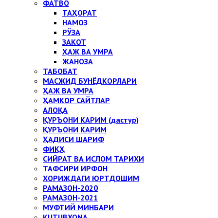
ФАТВО
ТАҲОРАТ
НАМОЗ
РЎЗА
ЗАКОТ
ҲАЖ ВА УМРА
ЖАНОЗА
ТАБОБАТ
МАСЖИД БУНЁДКОРЛАРИ
ҲАЖ ВА УМРА
ҲАМКОР САЙТЛАР
АЛОҚА
ҚУРЪОНИ КАРИМ (дастур)
ҚУРЪОНИ КАРИМ
ҲАДИСИ ШАРИФ
ФИҚҲ
СИЙРАТ ВА ИСЛОМ ТАРИХИ
ТАФСИРИ ИРФОН
ХОРИЖДАГИ ЮРТДОШИМ
РАМАЗОН-2020
РАМАЗОН-2021
МУФТИЙ МИНБАРИ
KUTUBXONA