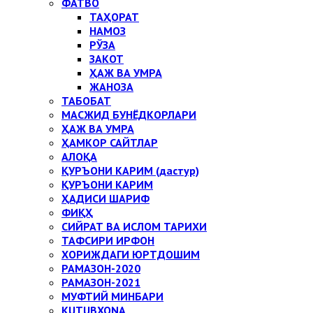
ФАТВО
ТАҲОРАТ
НАМОЗ
РЎЗА
ЗАКОТ
ҲАЖ ВА УМРА
ЖАНОЗА
ТАБОБАТ
МАСЖИД БУНЁДКОРЛАРИ
ҲАЖ ВА УМРА
ҲАМКОР САЙТЛАР
АЛОҚА
ҚУРЪОНИ КАРИМ (дастур)
ҚУРЪОНИ КАРИМ
ҲАДИСИ ШАРИФ
ФИҚҲ
СИЙРАТ ВА ИСЛОМ ТАРИХИ
ТАФСИРИ ИРФОН
ХОРИЖДАГИ ЮРТДОШИМ
РАМАЗОН-2020
РАМАЗОН-2021
МУФТИЙ МИНБАРИ
KUTUBXONA