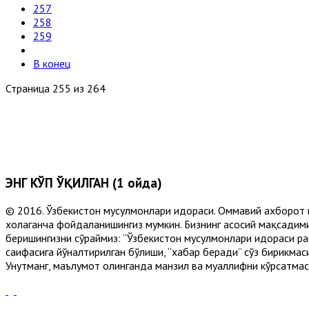
257
258
259
В конец
Страница 255 из 264
ЭНГ КЎП ЎҚИЛГАН (1 ойда)
© 2016. Ўзбекистон мусулмонлари идораси. Оммавий ахборот 
хоҳлаганча фойдаланишингиз мумкин. Бизнинг асосий мақсадими
беришингизни сўраймиз: “Ўзбекистон мусулмонлари идораси рас
саҳифасига йўналтирилган бўлиши, “хабар беради” сўз бирикмас
Унутманг, маълумот олинганда манзил ва муаллифни кўрсатмасл