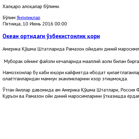
Халқаро алоқалар бўлими.
Бўлим
Янгиликлар
Пятница, 10 Июнь 2016 00:00
Океан ортидаги ўзбекистонлик қори
Америка Қўшма Штатларида Рамазон ойидаги диний маросимл
Муборак ойнинг файзли кечаларида маҳаллий аҳоли билан бирга
Намозхонлар бу каби юқори кайфиятда ибодат қилаётлаганлар
олаётганларидан мамнун эканликларини изҳор этишмоқда.
Ўтган йиллар давомида ҳам Америка Қўшма Штатлари, Россия Ф
Қуръон ва Рамазон ойи диний маросимларини ўтказишда ёрдам