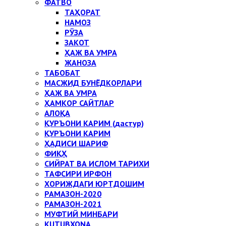
ФАТВО
ТАҲОРАТ
НАМОЗ
РЎЗА
ЗАКОТ
ҲАЖ ВА УМРА
ЖАНОЗА
ТАБОБАТ
МАСЖИД БУНЁДКОРЛАРИ
ҲАЖ ВА УМРА
ҲАМКОР САЙТЛАР
АЛОҚА
ҚУРЪОНИ КАРИМ (дастур)
ҚУРЪОНИ КАРИМ
ҲАДИСИ ШАРИФ
ФИҚҲ
СИЙРАТ ВА ИСЛОМ ТАРИХИ
ТАФСИРИ ИРФОН
ХОРИЖДАГИ ЮРТДОШИМ
РАМАЗОН-2020
РАМАЗОН-2021
МУФТИЙ МИНБАРИ
KUTUBXONA