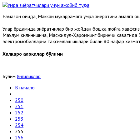
Рамазон ойида, Маккаи мукаррамага умра зиёратини амалга ош
Улар ёрдамида зиёратчилар бир жойдан бошқа жойга хавфсиз 
Маълум қилинишича, Масжидул-Ҳаромнинг биринчи қаватида 5
электромобилларни тақсимлаш ишлари билан 80 нафар хизмат
Халқаро алоқалар бўлими
Бўлим
Янгиликлар
В начало
250
251
252
253
254
255
256