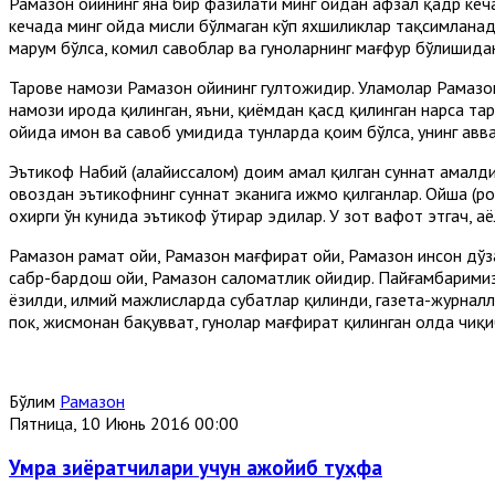
Рамазон ойининг яна бир фазилати минг ойдан афзал қадр кеча
кечада минг ойда мисли бўлмаган кўп яхшиликлар тақсимланади
маҳрум бўлса, комил савоблар ва гуноҳларнинг мағфур бўлишида
Таровеҳ намози Рамазон ойининг гултожидир. Уламолар Рамаз
намози ирода қилинган, яъни, қиёмдан қасд қилинган нарса таро
ойида имон ва савоб умидида тунларда қоим бўлса, унинг авва
Эътикоф Набий (алайҳиссалом) доим амал қилган суннат амалд
овоздан эътикофнинг суннат эканига ижмо қилганлар. Ойша (рози
охирги ўн кунида эътикоф ўтирар эдилар. У зот вафот этгач, 
Рамазон раҳмат ойи, Рамазон мағфират ойи, Рамазон инсон дўз
сабр-бардош ойи, Рамазон саломатлик ойидир. Пайғамбаримиз (с
ёзилди, илмий мажлисларда суҳбатлар қилинди, газета-журналл
пок, жисмонан бақувват, гуноҳлар мағфират қилинган ҳолда чиқи
Бўлим
Рамазон
Пятница, 10 Июнь 2016 00:00
Умра зиёратчилари учун ажойиб туҳфа