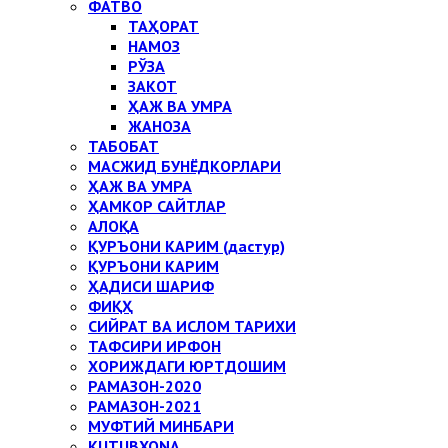
ФАТВО
ТАҲОРАТ
НАМОЗ
РЎЗА
ЗАКОТ
ҲАЖ ВА УМРА
ЖАНОЗА
ТАБОБАТ
МАСЖИД БУНЁДКОРЛАРИ
ҲАЖ ВА УМРА
ҲАМКОР САЙТЛАР
АЛОҚА
ҚУРЪОНИ КАРИМ (дастур)
ҚУРЪОНИ КАРИМ
ҲАДИСИ ШАРИФ
ФИҚҲ
СИЙРАТ ВА ИСЛОМ ТАРИХИ
ТАФСИРИ ИРФОН
ХОРИЖДАГИ ЮРТДОШИМ
РАМАЗОН-2020
РАМАЗОН-2021
МУФТИЙ МИНБАРИ
KUTUBXONA