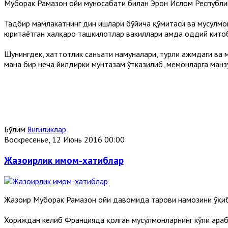
Муборак Рамазон ойи муносабати билан Эрон Ислом Республик
Тадбир мамлакатнинг дин ишлари бўйича қўмитаси ва мусулмо
юритаётган халқаро ташкилотлар вакиллари ҳамда оддий кито
Шунингдек, хаттотлик санъати намуналари, турли ҳажмдаги ва 
мана бир неча йилдирки мунтазам ўтказилиб, меҳмонларга манзу
Бўлим
Янгиликлар
Воскресенье, 12 Июнь 2016 00:00
Жазоирлик имом-хатиблар
Жазоир Муборак Рамазон ойи давомида таровиҳ намозини ўқи
Хориждан келиб Францияда қолган мусулмонларнинг кўпи араб