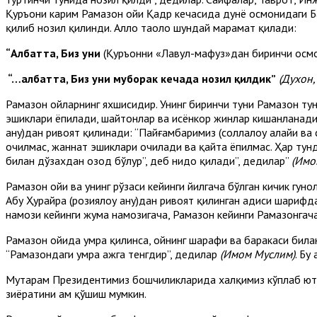
Қуръони карим Рамазон ойи Қадр кечасида дунё осмонидаги Бай
қилиб нозил қилинди. Аллоҳ таоло шундай марҳамат қилади:
“Албатта, Биз уни
(Қуръонни «Лавҳул-маҳфуз»дан биринчи осмо
“…албатта, Биз уни муборак кечада нозил қилдик”
(Духон, 
Рамазон ойларнинг яхшисидир. Унинг биринчи туни Рамазон тун
эшиклари ёпилади, шайтонлар ва исёнкор жинлар кишанланади, 
анҳу)дан ривоят қилинади: “Пайғамбаримиз (соллалоҳу алайҳи в
очилмас, жаннат эшиклари очилади ва қайта ёпилмас. Ҳар тунда
билан дўзахдан озод бўлур”, деб нидо қилади”, дедилар”
(Имо
Рамазон ойи ва унинг рўзаси кейинги йилгача бўлган кичик гун
Абу Ҳурайра (розиялоҳу анҳу)дан ривоят қилинган ҳадиси шарифд
намози кейинги жума намозигача, Рамазон кейинги Рамазонгача
Рамазон ойида умра қилинса, ойнинг шарафи ва баракаси билан 
“Рамазондаги умра ҳажга тенгдир”, дедилар
(Имом Муслим)
. Бу
Муҳтарам Президентимиз бошчиликларида халқимиз кўплаб ют
зиёратини ҳам қўшиш мумкин.