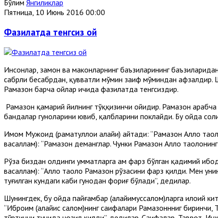
Бўлим
Янгиликлар
Пятница, 10 Июнь 2016 00:00
Фазилатда тенгсиз ой
Инсонлар, замон ва маконларнинг баъзиларининг баъзиларидан
сабрли бесабрдан, қувватли мўмин заиф мўминдан афзалдир.
Рамазон барча ойлар ичида фазилатда тенгсиздир.
Рамазон қамарий йилнинг тўққизинчи ойидир. Рамазон арабча “
бандалар гуноҳларини ювиб, қалбларини поклайди. Бу ойда соли
Имом Мужоҳид (раҳматуллоҳи алайҳи) айтади: “Рамазон Аллоҳ тао
васаллам): “Рамазон деманглар. Чунки Рамазон Аллоҳ таолонин
Рўза биздан олдинги умматларга ҳам фарз бўлган қадимий ибод
васаллам): “Аллоҳ таоло Рамазон рўзасини фарз қилди. Мен ун
туғилган кундаги каби гуноҳдан фориғ бўлади”, дедилар.
Шунингдек, бу ойда пайғамбар (алайҳимуссалом)ларга илоҳий кито
“Иброҳим (алайҳис салом)нинг саҳифалари Рамазоннниг биринчи,
тўртинчи тунида нозил қилди”, дедилар. Саҳифалар, Таврот, Ин