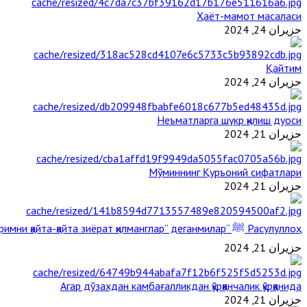
Ҳаёт-мамот масаласи
حزيران 24, 2024
Қайтим
حزيران 24, 2024
Неъматларга шукр қилиш дуоси
حزيران 21, 2024
Мўминнинг Қуръоний сифатлари
حزيران 21, 2024
Расулуллоҳ ﷺ “Қабримни қайта-қайта зиёрат қилманглар” деганмилар?
حزيران 21, 2024
Агар дўзахдан камбағалликдан қўрққанчалик қўрққанида
حزيران 21, 2024