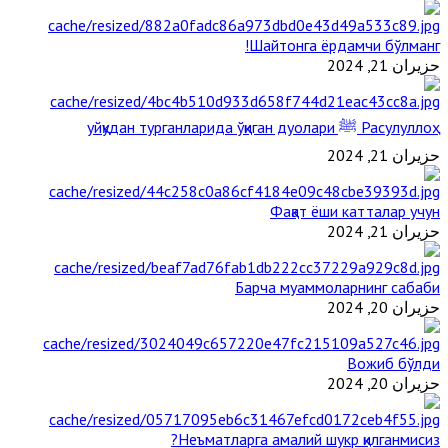
Шайтонга ёрдамчи бўлманг!
حزيران 21, 2024
Расулуллоҳ ﷺ уйқудан турганларида ўқиган дуолари
حزيران 21, 2024
Фақат ёши катталар учун
حزيران 21, 2024
Барча муаммоларнинг сабаби
حزيران 20, 2024
Вожиб бўлди
حزيران 20, 2024
Неъматларга амалий шукр қилганмисиз?