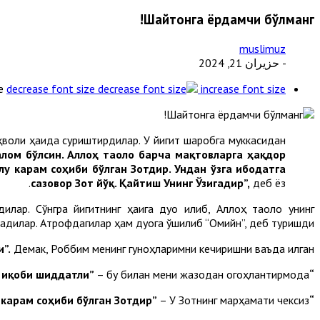
Шайтонга ёрдамчи бўлманг!
muslimuz
- حزيران 21, 2024
e
decrease font size
increase font size
ҳволи ҳақида суриштирдилар. У йигит шаробга муккасидан
алом бўлсин. Аллоҳ таоло барча мақтовларга ҳақдор
лу карам соҳиби бўлган Зотдир. Ундан ўзга ибодатга
сазовор Зот йўқ. Қайтиш Унинг Ўзигадир”,
деб ёз.
дилар. Сўнгра йигитнинг ҳаққига дуо қилиб, Аллоҳ таоло унинг
радилар. Атрофдагилар ҳам дуога қўшилиб “Омийн”, деб туришди.
”.
Демак, Роббим менинг гуноҳларимни кечиришни ваъда қилган.
– бу билан мени жазодан огоҳлантирмоқда.
“Тавбани қабул этувчи, иқоби шиддатли”
– У Зотнинг марҳамати чексиз.
“Фазлу карам соҳиби бўлган Зотдир”