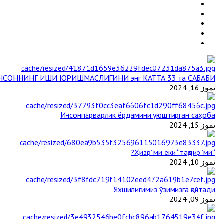
НСОННИНГ ИШИ ЮРИШМАСЛИГИНИ энг КАТТА 33 та САБАБИ
تموز 16, 2024
Инсонпарварлик ёрдамини уюштирган саҳоба
تموز 15, 2024
“Ҳизр”ми ёки “тақдир”ми?
تموز 10, 2024
Яхшилигимиз ўзимизга қайтади
تموز 09, 2024