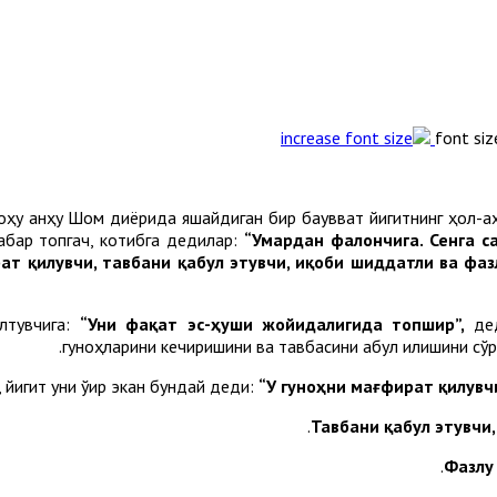
font siz
оҳу анҳу Шом диёрида яшайдиган бир бақувват йигитнинг ҳол-а
абар топгач, котибга дедилар:
“Умардан фалончига. Сенга с
рат қилувчи, тавбани қабул этувчи, иқоби шиддатли ва фаз
лтувчига:
“Уни фақат эс-ҳуши жойидалигида топшир”,
де
гуноҳларини кечиришини ва тавбасини қабул қилишини сў
 йигит уни ўқир экан бундай деди:
“У гуноҳни мағфират қилувчи