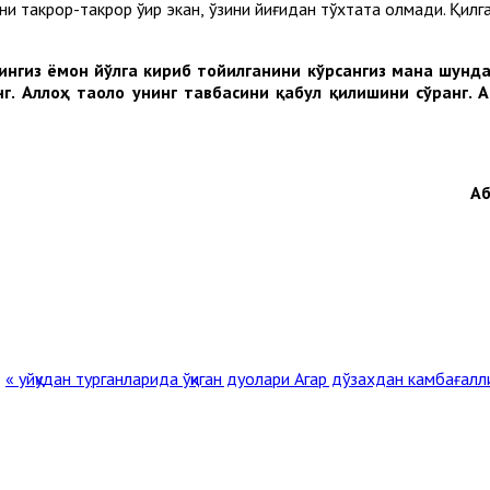
и такрор-такрор ўқир экан, ўзини йиғидан тўхтата олмади. Қилга
нгиз ёмон йўлга кириб тойилганини кўрсангиз мана шунда
нг. Аллоҳ
таоло унинг тавбасини қабул қилишини сўранг. 
Аб
Агар дўзахдан камбағалликда