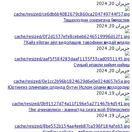
حزيران 20, 2024
Ташаҳҳудни охиригача ўқимаслик
حزيران 20, 2024
Ҳайз кўрган аёл видолашув тавофини қандай қилади?
حزيران 20, 2024
Сунъий ипакли кийим кийиш
حزيران 20, 2024
Юртингиз олимлари олдида бутун Ислом олами қарздордир
حزيران 19, 2024
Энг ачинарлиси - жаннатда сизга жой бўлмаслиги!
حزيران 19, 2024
Қурбон ҳайити – қалблар шодлиги байрами