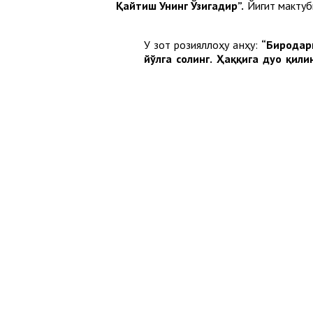
Йигит мактубн
У зот розияллоҳу анҳу:
“Биродари
йўлга солинг. Ҳаққига дуо қили