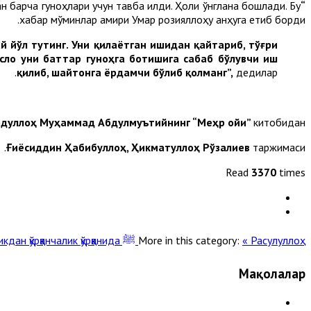
н барча гуноҳлари учун тавба қилди. Ҳоли ўнглана бошлади. Бу
“Қайтиш Унинг Ўзигадир”.
хабар мўминлар амири Умар розияллоҳу анҳуга етиб борди.
й йўл тутинг.
Уни қилаётган ишидан қайтариб, тўғри
Асло уни баттар гуноҳга ботишига сабаб бўлувчи иш
қилиб, шайтонга ёрдамчи бўлиб қолманг”,
дедилар.
дуллоҳ Муҳаммад Абдулмуътийнинг “Меҳр ойи”
китобидан
Ғиёсиддин Ҳабибуллоҳ, Ҳикматуллоҳ Рўзалиев
таржимаси.
Read
3370
times
« Расулуллоҳ ﷺ уйқудан турганларида ўқиган дуолари
More in this category:
н қўрққанчалик қўрққанида »
Мақолалар