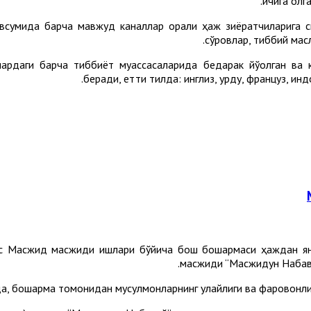
ичига олга
авсумида барча мавжуд каналлар орқали ҳаж зиёратчиларига 
сўровлар, тиббий масл
лардаги барча тиббиёт муассасаларида бедарак йўқолган ва 
беради, етти тилда: инглиз, урду, француз, ин
ас Масжид масжиди ишлари бўйича бош бошқармаси ҳаждан ян
масжиди “Масжидун Набави
а, бошқарма томонидан мусулмонларнинг қулайлиги ва фаровонл