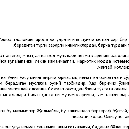
лоҳ таолонинг ирода ва қудрати ила дунёга келган ҳар бир ин
берадиган турли зарарли ичимликлардан, барча турдаги 
этган жон, жисм, ақл ва мол-мулк каби неъматларининг заволиг
пайса кўпайяптики, лекин камаймаяпти. Наркотик модда истеъмо
мактаб, коллеж
ва Унинг Расулининг амрига юрмаслик, қиёмат ва охиратдаги сў
м берадиган муолажа руҳий тарбиядир. Ҳар биримиз ўзими
ини жиловлай олсагина бу ажал оғусидан ўзини тўхтата олади. 
д моддалари билан ҳаётдаги муаммоларимни, ғам-ташвишларим
лан бу муаммолар йўқолмайди, бу ташвишлар бартараф бўлмайди,
чиқаради, холос. Ожизу нота
са энг улуғ неъмат саналмиш ақлни кетказувчи, баданни бўшаштир