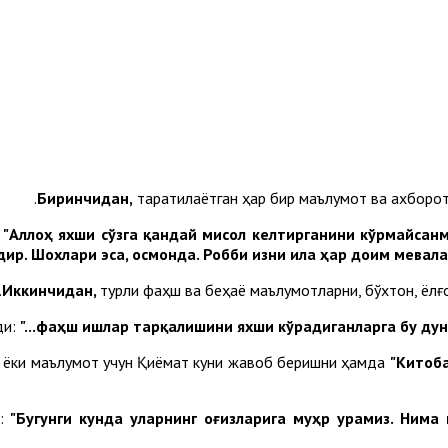
Биринчидан,
тарқатилаётган ҳар бир маълумот ва ахборот
:
"Аллоҳ яхши сўзга қандай мисол келтирганини кўрмайсанм
дир. Шохлари эса, осмонда. Робби изни ила ҳар доим мевал
Иккинчидан,
турли фаҳш ва беҳаё маълумотларни, бўхтон, ёл
ди:
"...фаҳш ишлар тарқалишини яхши кўрадиганларга бу ду
ар ёки маълумот учун Қиёмат куни жавоб беришни ҳамда
"Китоб
и:
"Бугунги кунда уларнинг оғизларига муҳр урамиз.
Нима 