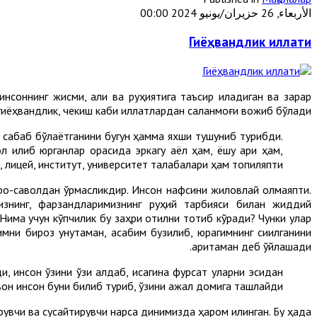
الأربعاء, 26 حزيران/يونيو 2024 00:00
Гиёҳвандлик иллати
соннинг жисми, ақли ва руҳиятига таъсир қиладиган ва зарар
гиёҳвандлик, чекиш каби иллатлардан сақланмоғи вожиб бўлади.
а сабаб бўлаётганини бугун ҳамма яхши тушуниб турибди.
л қилиб юрганлар орасида эркагу аёл ҳам, ёшу қари ҳам,
, лицей, институт, университет талабалари ҳам топиляпти.
роқ-саволдан қўрқмасликдир. Инсон нафсини жиловлай олмаяпти.
знинг, фарзандларимизнинг руҳий тарбияси билан жиддий
Нима учун кўпчилик бу заҳри қотилни тотиб кўради? Чунки улар
ни бироз унутаман, асабим бузилиб, юрагимнинг сиқилганини
аритаман деб ўйлашади.
 инсон ўзини ўзи алдаб, қисқагина фурсат уларни эсидан
вон инсон буни билиб туриб, ўзини ажал домига ташлайди.
увчи ва сусайтирувчи нарса динимизда ҳаром қилинган. Бу ҳақда