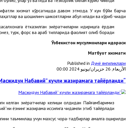
н бўлиб, улар ўз вақтида ва тезкорлик билан кўриб чиқилди.
сифатли хизмат кўрсатишда давом этмоқда. У кун бўйи барча
аҳатлар ва шошилинч шикоятларни қабул қилади ва кўриб чиқади.
касалхонага ётказилган зиёратчиларни қидиришга ёрдам
донез, турк, форс ва араб тилларида фаолият олиб боради.
Ўзбекистон мусулмонлари идораси
М
атбуот хизмати
Published in
Дунё янгиликлари
الأربعاء, 26 حزيران/يونيو 2024 00:00
“Масжидун Набавий” кучли жазирамага тайёрланди
ги келган зиёратчилар келиши олдидан Пайғамбаримиз
й”ни ёзнинг жазирама иссиғига чидамли этиб тайёрлади.
игини таъминлаш учун махсус чора-тадбирлар амалга оширилди.