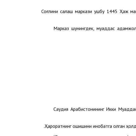
Соғлиқни сақлаш маркази ушбу 1445 Ҳаж м
Марказ шунингдек, муқаддас қадамжо
Саудия Арабистонининг Икки Муқадд
Ҳароратнинг ошишини инобатга олган ҳолд