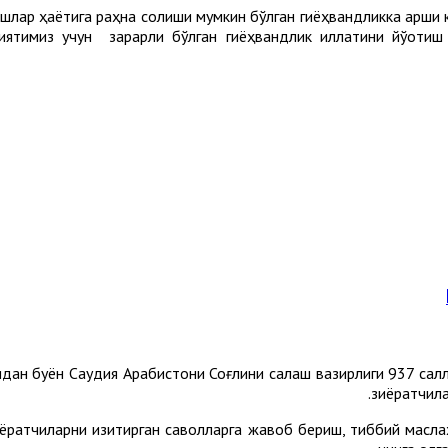
, ёшлар ҳаётига раҳна солиши мумкин бўлган гиёҳвандликка қар
миятимиз учун зарарли бўлган гиёҳвандлик иллатини йўқоти
идан буён Саудия Арабистони Соғлиқни сақлаш вазирлиги 937 салл-м
.
зиёратчила
ёратчиларни қизиқтирган саволларга жавоб бериш, тиббий масл