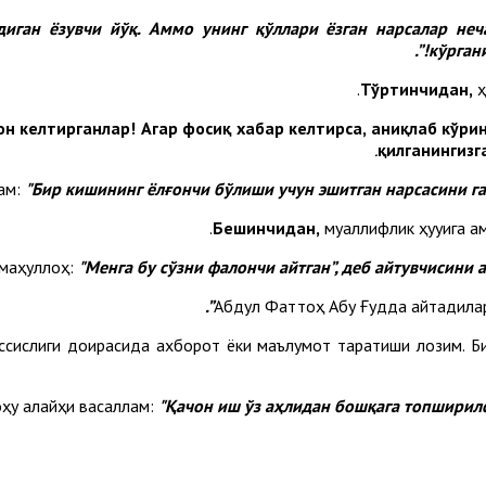
диган ёзувчи йўқ. Аммо унинг қўллари ёзган нарсалар неч
кўргани
Тўртинчидан,
ҳ
он келтирганлар! Агар фосиқ хабар келтирса, аниқлаб кўри
қилганингизг
ам:
"
Б
ир кишининг ёлғончи бўлиши учун эшитган нарсасини г
Бешинчидан,
муаллифлик ҳуқуқига а
маҳуллоҳ:
"
Ме
нга бу сўзни фалончи айтган”, деб айтувчисини
Абдул Фаттоҳ Абу Ғудда айтадила
ссислиги доирасида ахборот ёки маълумот тарқатиши лозим. Би
ҳу алайҳи васаллам:
"
Қа
чон иш ўз аҳлидан бошқага топширилс