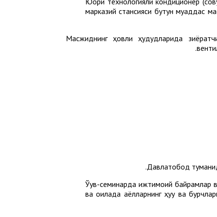
Юқори технологияли кондиционер (со
марказий стансияси бутун муқаддас м
Масжиднинг ҳовли ҳудудларида зиёратч
венти
Давлатобод туманид
Ўқув-семинарда ижтимоий байрамлар в
ва оилада аёлларнинг ҳуқуқ ва бурчла