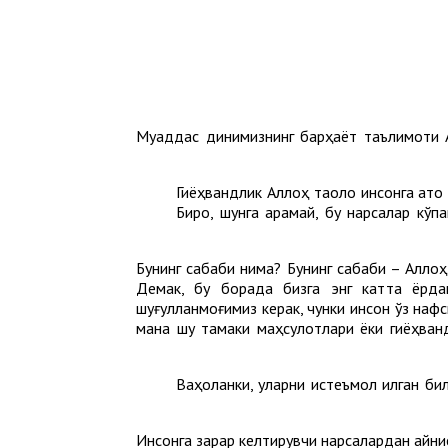
Муқаддас динимизнинг барҳаёт таълимоти Ал
Гиёҳвандлик Аллоҳ таолo инсонга ато 
Бироқ, шунга қарамай, бу нарсалар кў
Бунинг сабаби нима? Бунинг сабаби – Аллоҳ 
Демак, бу борада бизга энг катта ёрда
шуғулланмоғимиз керак, чунки инсон ўз нафс
мана шу тамаки маҳсулотлари ёки гиёҳван
Ваҳоланки, уларни истеъмол қилган би
Инсонга зарар келтирувчи нарсалардан айниқ