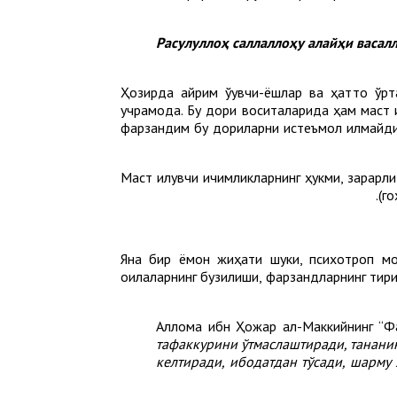
Ҳозирда айрим ўқувчи-ёшлар ва ҳатто ўр
учрамоқда. Бу дори воситаларида ҳам маст 
фарзандим бу дориларни истеъмол қилмайди,
Маст қилувчи ичимликларнинг ҳукми, зарарл
(го
Яна бир ёмон жиҳати шуки, психотроп мо
оилаларнинг бузилиши, фарзандларнинг тири
Аллома ибн Ҳожар ал-Маккийнинг “Ф
тафаккурини ўтмаслаштиради, тананин
келтиради, ибодатдан тўсади, шарму 