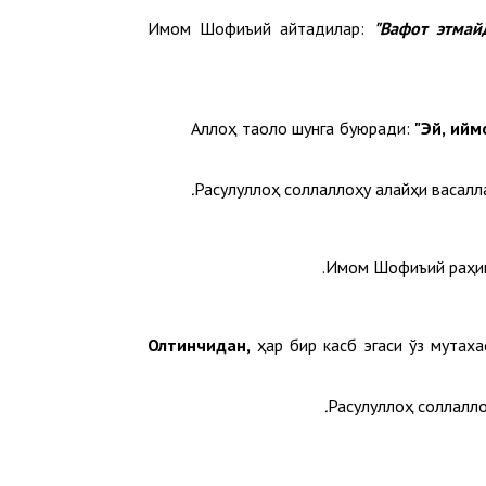
Имом Шофиъий айтадилар:
"Вафот этмай
Аллоҳ таоло шунга буюради:
"
Эй, ийм
Расулуллоҳ соллаллоҳу алайҳи васалл
Имом Шофиъий раҳи
Олтинчидан,
ҳар бир касб эгаси ўз мутаха
Расулуллоҳ соллалло