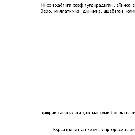
Инсон ҳаётига хавф туғдирадиган , айниқса
Зеро, миллатимиз, динимиз, яшаётган жа
1445 ҳижрий санасидаги ҳаж мавсуми бошланган
Кўрсатилаётган хизматлар орасида зи