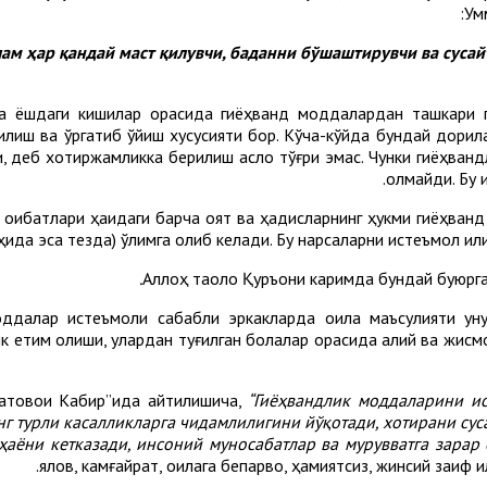
Ум
та ёшдаги кишилар орасида гиёҳванд моддалардан ташкари 
қилиш ва ўргатиб қўйиш хусусияти бор. Кўча-кўйда бундай дори
 деб хотиржамликка берилиш асло тўғри эмас. Чунки гиёҳвандл
олмайди. Бу 
и оқибатлари ҳақидаги барча оят ва ҳадисларнинг ҳукми гиёҳва
ҳида эса тезда) ўлимга олиб келади. Бу нарсаларни истеъмол қилиш
Аллоҳ таоло Қуръони каримда бундай буюрг
ддалар истеъмоли сабабли эркакларда оила маъсулияти уну
к етим қолиши, улардан туғилган болалар орасида ақлий ва жис
атовои Кабир”ида айтилишича,
“Гиёҳвандлик моддаларини и
г турли касалликларга чидамлилигини йўқотади, хотирани суса
ҳаёни кетказади, инсоний муносабатлар ва мурувватга зарар е
ялқов, камғайрат, оилага бепарво, ҳамиятсиз, жинсий заиф 