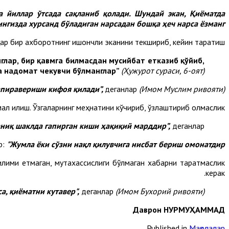
а йиллар ўтсада сақланиб қолади. Шундай экан, Қиёматда
нгизда хурсанд бўладиган нарсадан бошқа ҳеч нарса ёзманг!”.
ар бир ахборотнинг ишончли эканини текшириб, кейин тарқатиш.
нглар, бир қавмга билмасдан мусийбат етказиб қўйиб,
а надомат чекувчи бўлманглар”
(Ҳужурот сураси, 6-оят).
апиравериши кифоя қилади”,
деганлар
(Имом Муслим ривояти).
мал қилиш. Ўзгаларнинг меҳнатини кўчириб, ўзлаштириб олмаслик.
 аниқ шаклда гапирган киши ҳақиқий марддир”,
деганлар.
р:
"Жумла ёки сўзни нақл қилувчига нисбат бериш омонатдир”.
лими етмаган, мутахассислиги бўлмаган хабарни тарқатмаслик
керак.
а, қиёматни кутавер",
деганлар
(Имом Бухорий ривояти).
Даврон НУРМУҲАММАД
Published in
Мақолалар