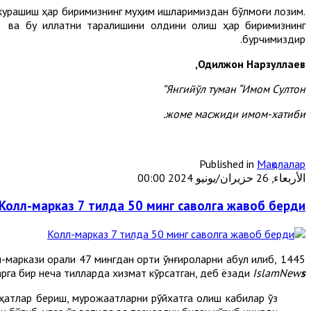
ши курашиш ҳар биримизнинг муҳим ишларимиздан бўлмоғи лозим.
ш ва бу иллатни тарқалишини олдини олиш ҳар биримизнинг
бурчимиздир.
Одилжон Нарзуллаев,
Янгийўл туман “Имом Султон”
жоме масжиди имом-хатиби.
Published in
Мақолалар
الأربعاء, 26 حزيران/يونيو 2024 00:00
Колл-марказ 7 тилда 50 минг саволга жавоб берди
аркази орқали 47 мингдан ортиқ қўнғироқларни қабул қилиб,
рга бир неча тилларда хизмат кўрсатган, деб ёзади
IslamNew
s
аҳатлар бериш, мурожаатларни рўйхатга олиш кабилар ўз