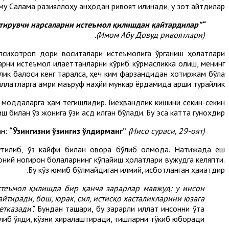
му Салама разияллоҳу анҳодан ривоят қилинади, у зот айтдилар:
“Расулуллоҳ саллаллоҳу алайҳи васаллам ҳар қандай маст қилувчи, баданни бўшаштирувчи ва сусайтирувчи нарсаларни истеъмол қилишдан қайтардилар”
(Имом Абу Довуд ривоятлари).
психотроп дори воситалари истеъмолига ўрганиш ҳолатлари
ларни истеъмол қилаёттанларни кўриб кўрмасликка олиш, менинг
ик балоси кенг тарқалса, ҳеч ким фарзандидан хотиржам бўла
иллатларга амри маъруф наҳйи мункар ёрдамида қарши турайлик.
нд моддаларга ҳам тегишлидир. Гиёҳвандлик кишини секин-секин
 билан ўз жонига ўзи қасд қилган бўлади. Бу эса катта гунохдир.
ан:
“Ўзингизни ўзингиз ўлдирманг”
(Нисо сураси, 29-оят).
тилиб, ўз кайфи билан овора бўлиб қолмоқда. Натижада ёш
моний ногирон болаларнинг кўпайиш ҳолатлари вужудга келяпти.
Бу кўз юмиб бўлмайдиган илмий, исботланган ҳақиқатдир.
стеъмол қилишда бир қанча зарарлар мавжуд: у инсон
йтиради, бош, юрак, сил, истисқо хасталикларини юзага
тказади”.
Бундан ташқари, бу зарарли иллат инсонни ўта
қилиб қўяди, кўзни хиралаштиради, тишларни тўкиб юборади.