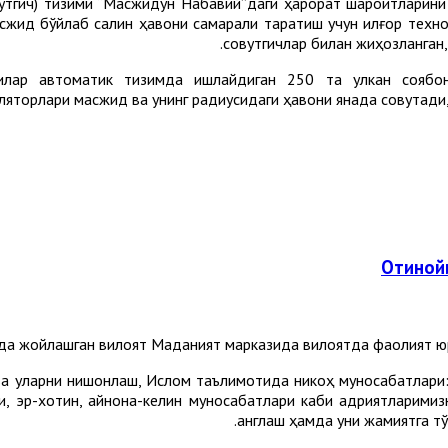
вутгич) тизими “Масжидун Набавий”даги ҳарорат шароитларини
асжид бўйлаб салқин ҳавони самарали тарқатиш учун илғор техн
совутгичлар билан жиҳозланган, 
илар автоматик тизимда ишлайдиган 250 та улкан соябон
ляторлари масжид ва унинг радиусидаги ҳавони янада совутади, 
Отинойи
а жойлашган вилоят Маданият марказида вилоятда фаолият юри
а уларни нишонлаш, Ислом таълимотида никоҳ муносабатлари: 
ри, эр-хотин, қайнона-келин муносабатлари каби қадриятларим
англаш ҳамда уни жамиятга тў