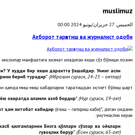
muslimuz
الخميس, 27 حزيران/يونيو 2024 00:00
Ахборот тарқатиш ва журналист одоби
 инсонлар манфаатига хизмат қиладиган яхши сўз бўлиши лозим.
и? У худди бир яхши дарахтга ўхшайдир. Унинг асли
арини бериб турадир"
(Иброҳим сураси, 24-25 – оятлар).
ғон ҳамда миш-миш хабарларни тарқатишдан эҳтиёт бўлиш шарт.
нёю охиратда аламли азоб бордир"
(Нур сураси, 19-оят).
ат ҳам хитобат кабидир
(ёзиш – гапириш каби)
",
деган қоидани
унутмаслик керак.
касб қилганларини Бизга қўллари сўзлар ва оёқлари
гувоҳлик берур"
(Ёсин сураси, 65-оят).