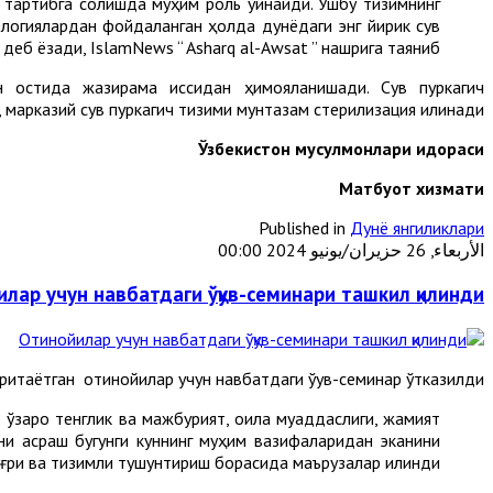
 тартибга солишда муҳим роль ўйнайди. Ушбу тизимнинг
ологиялардан фойдаланган ҳолда дунёдаги энг йирик сув
деб ёзади, IslamNews “ Asharq al-Awsat ” нашрига таяниб.
 остида жазирама иссиқдан ҳимояланишади. Сув пуркагич
марказий сув пуркагич тизими мунтазам стерилизация қилинади.
Ўзбекистон мусулмонлари идораси
М
атбуот хизмати
Published in
Дунё янгиликлари
الأربعاء, 26 حزيران/يونيو 2024 00:00
лар учун навбатдаги ўқув-семинари ташкил қилинди
таётган отинойилар учун навбатдаги ўқув-семинар ўтказилди.
ўзаро тенглик ва мажбурият, оила муқаддаслиги, жамият
изни асраш бугунги куннинг муҳим вазифаларидан эканини
ғри ва тизимли тушунтириш борасида маърузалар қилинди.