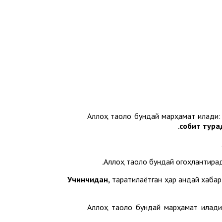
Аллоҳ таоло бундай марҳамат қилади
собит тура
Аллоҳ таоло бундай огоҳлантира
Учинчидан,
тарқатилаётган ҳар қандай хаб
Аллоҳ таоло бундай марҳамат қилад