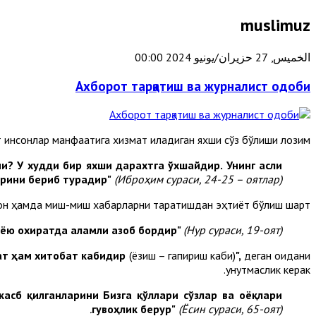
muslimuz
الخميس, 27 حزيران/يونيو 2024 00:00
Ахборот тарқатиш ва журналист одоби
 инсонлар манфаатига хизмат қиладиган яхши сўз бўлиши лозим.
и? У худди бир яхши дарахтга ўхшайдир. Унинг асли
арини бериб турадир"
(Иброҳим сураси, 24-25 – оятлар).
ғон ҳамда миш-миш хабарларни тарқатишдан эҳтиёт бўлиш шарт.
нёю охиратда аламли азоб бордир"
(Нур сураси, 19-оят).
ат ҳам хитобат кабидир
(ёзиш – гапириш каби)
",
деган қоидани
унутмаслик керак.
касб қилганларини Бизга қўллари сўзлар ва оёқлари
гувоҳлик берур"
(Ёсин сураси, 65-оят).