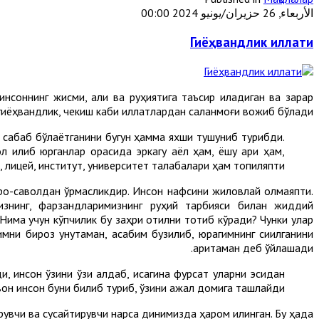
الأربعاء, 26 حزيران/يونيو 2024 00:00
Гиёҳвандлик иллати
соннинг жисми, ақли ва руҳиятига таъсир қиладиган ва зарар
гиёҳвандлик, чекиш каби иллатлардан сақланмоғи вожиб бўлади.
а сабаб бўлаётганини бугун ҳамма яхши тушуниб турибди.
л қилиб юрганлар орасида эркагу аёл ҳам, ёшу қари ҳам,
, лицей, институт, университет талабалари ҳам топиляпти.
роқ-саволдан қўрқмасликдир. Инсон нафсини жиловлай олмаяпти.
знинг, фарзандларимизнинг руҳий тарбияси билан жиддий
Нима учун кўпчилик бу заҳри қотилни тотиб кўради? Чунки улар
ни бироз унутаман, асабим бузилиб, юрагимнинг сиқилганини
аритаман деб ўйлашади.
 инсон ўзини ўзи алдаб, қисқагина фурсат уларни эсидан
вон инсон буни билиб туриб, ўзини ажал домига ташлайди.
увчи ва сусайтирувчи нарса динимизда ҳаром қилинган. Бу ҳақда