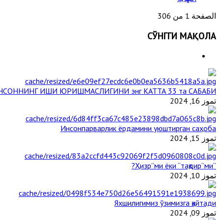
الصفحة 1 من 306
СЎНГГИ МАҚОЛА
НСОННИНГ ИШИ ЮРИШМАСЛИГИНИ энг КАТТА 33 та САБАБИ
تموز 16, 2024
Инсонпарварлик ёрдамини уюштирган саҳоба
تموز 15, 2024
“Ҳизр”ми ёки “тақдир”ми?
تموز 10, 2024
Яхшилигимиз ўзимизга қайтади
تموز 09, 2024