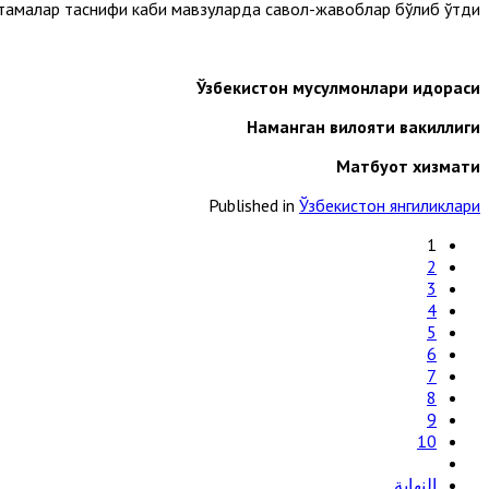
тамалар таснифи каби мавзуларда савол-жавоблар бўлиб ўтди.
Ўзбекистон мусулмонлари идораси
Наманган вилояти вакиллиги
Матбуот хизмати
Published in
Ўзбекистон янгиликлари
1
2
3
4
5
6
7
8
9
10
النهاية