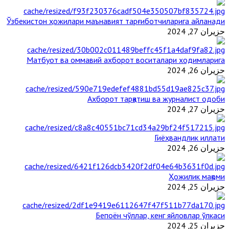
Ўзбекистон ҳожилари маънавият тарғиботчиларига айланади
حزيران 27, 2024
Матбуот ва оммавий ахборот воситалари ходимларига
حزيران 26, 2024
Ахборот тарқатиш ва журналист одоби
حزيران 27, 2024
Гиёҳвандлик иллати
حزيران 26, 2024
Ҳожилик мақоми
حزيران 25, 2024
Бепоён чўллар, кенг яйловлар ўлкаси
حزيران 25, 2024