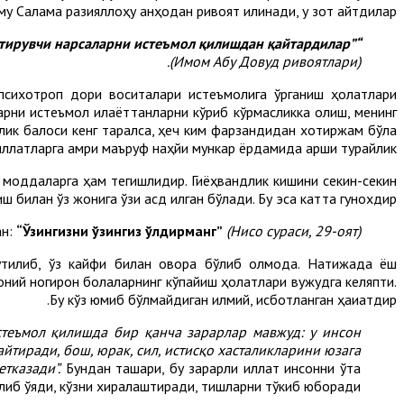
му Салама разияллоҳу анҳодан ривоят қилинади, у зот айтдилар:
“Расулуллоҳ саллаллоҳу алайҳи васаллам ҳар қандай маст қилувчи, баданни бўшаштирувчи ва сусайтирувчи нарсаларни истеъмол қилишдан қайтардилар”
(Имом Абу Довуд ривоятлари).
психотроп дори воситалари истеъмолига ўрганиш ҳолатлари
ларни истеъмол қилаёттанларни кўриб кўрмасликка олиш, менинг
ик балоси кенг тарқалса, ҳеч ким фарзандидан хотиржам бўла
иллатларга амри маъруф наҳйи мункар ёрдамида қарши турайлик.
нд моддаларга ҳам тегишлидир. Гиёҳвандлик кишини секин-секин
 билан ўз жонига ўзи қасд қилган бўлади. Бу эса катта гунохдир.
ан:
“Ўзингизни ўзингиз ўлдирманг”
(Нисо сураси, 29-оят).
тилиб, ўз кайфи билан овора бўлиб қолмоқда. Натижада ёш
моний ногирон болаларнинг кўпайиш ҳолатлари вужудга келяпти.
Бу кўз юмиб бўлмайдиган илмий, исботланган ҳақиқатдир.
стеъмол қилишда бир қанча зарарлар мавжуд: у инсон
йтиради, бош, юрак, сил, истисқо хасталикларини юзага
тказади”.
Бундан ташқари, бу зарарли иллат инсонни ўта
қилиб қўяди, кўзни хиралаштиради, тишларни тўкиб юборади.