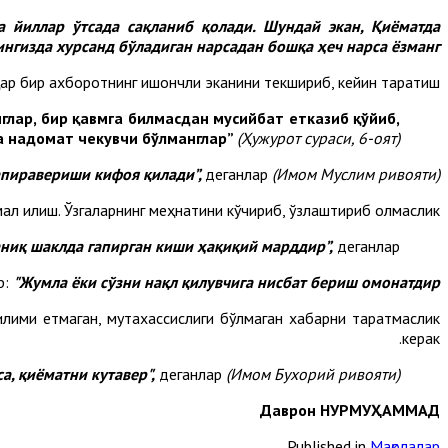
а йиллар ўтсада сақланиб қолади. Шундай экан, Қиёматда
нгизда хурсанд бўладиган нарсадан бошқа ҳеч нарса ёзманг!”.
ар бир ахборотнинг ишончли эканини текшириб, кейин тарқатиш.
нглар, бир қавмга билмасдан мусийбат етказиб қўйиб,
а надомат чекувчи бўлманглар”
(Ҳужурот сураси, 6-оят).
апиравериши кифоя қилади”,
деганлар
(Имом Муслим ривояти).
мал қилиш. Ўзгаларнинг меҳнатини кўчириб, ўзлаштириб олмаслик.
 аниқ шаклда гапирган киши ҳақиқий марддир”,
деганлар.
р:
"Жумла ёки сўзни нақл қилувчига нисбат бериш омонатдир”.
лими етмаган, мутахассислиги бўлмаган хабарни тарқатмаслик
керак.
а, қиёматни кутавер",
деганлар
(Имом Бухорий ривояти).
Даврон НУРМУҲАММАД
Published in
Мақолалар