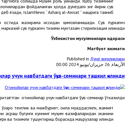
 тартибга солишда муҳим роль ўйнайди. Ушбу тизимнинг
ологиялардан фойдаланган ҳолда дунёдаги энг йирик сув
деб ёзади, IslamNews “ Asharq al-Awsat ” нашрига таяниб.
 остида жазирама иссиқдан ҳимояланишади. Сув пуркагич
марказий сув пуркагич тизими мунтазам стерилизация қилинади.
Ўзбекистон мусулмонлари идораси
М
атбуот хизмати
Published in
Дунё янгиликлари
الأربعاء, 26 حزيران/يونيو 2024 00:00
лар учун навбатдаги ўқув-семинари ташкил қилинди
таётган отинойилар учун навбатдаги ўқув-семинар ўтказилди.
ўзаро тенглик ва мажбурият, оила муқаддаслиги, жамият
изни асраш бугунги куннинг муҳим вазифаларидан эканини
ғри ва тизимли тушунтириш борасида маърузалар қилинди.