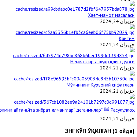
Ҳаёт-мамот масаласи
حزيران 24, 2024
Қайтим
حزيران 24, 2024
Неъматларга шукр қилиш дуоси
حزيران 21, 2024
Мўминнинг Қуръоний сифатлари
حزيران 21, 2024
Расулуллоҳ ﷺ “Қабримни қайта-қайта зиёрат қилманглар” деганмилар?
حزيران 21, 2024
ЭНГ КЎП ЎҚИЛГАН (1 ойда)