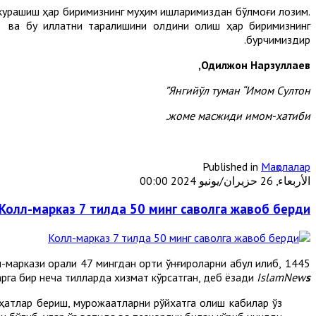
ши курашиш ҳар биримизнинг муҳим ишларимиздан бўлмоғи лозим.
ш ва бу иллатни тарқалишини олдини олиш ҳар биримизнинг
бурчимиздир.
Одилжон Нарзуллаев,
Янгийўл туман “Имом Султон”
жоме масжиди имом-хатиби.
Published in
Мақолалар
الأربعاء, 26 حزيران/يونيو 2024 00:00
Колл-марказ 7 тилда 50 минг саволга жавоб берди
аркази орқали 47 мингдан ортиқ қўнғироқларни қабул қилиб,
рга бир неча тилларда хизмат кўрсатган, деб ёзади
IslamNew
s
аҳатлар бериш, мурожаатларни рўйхатга олиш кабилар ўз