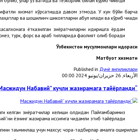
н бўлиб, улар ўз вақтида ва тезкорлик билан кўриб чиқилди.
сифатли хизмат кўрсатишда давом этмоқда. У кун бўйи барча
аҳатлар ва шошилинч шикоятларни қабул қилади ва кўриб чиқади.
касалхонага ётказилган зиёратчиларни қидиришга ёрдам
донез, турк, форс ва араб тилларида фаолият олиб боради.
Ўзбекистон мусулмонлари идораси
М
атбуот хизмати
Published in
Дунё янгиликлари
الأربعاء, 26 حزيران/يونيو 2024 00:00
“Масжидун Набавий” кучли жазирамага тайёрланди
ги келган зиёратчилар келиши олдидан Пайғамбаримиз
й”ни ёзнинг жазирама иссиғига чидамли этиб тайёрлади.
игини таъминлаш учун махсус чора-тадбирлар амалга оширилди.