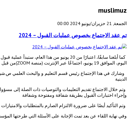
muslimuz
الجمعة, 21 حزيران/يونيو 2024 00:00
تم عقد الاجتماع بخصوص عمليات القبول – 2024
اليوم، الموافق 19 يونيو، اجتماعًا عبر الإنترنت (منصة ZOOM)من قبل قسم التعليم والبحث العلمي بإدارة مسلمي أوزبكستان حول مسألة الإعداد الرفيع المستوى لهذه العملية.
وشارك في هذا الإجتماع رئيس قسم التعليم و والبحث العلمي ص.ش
الدينية
وتم خلال الاجتماع تقديم التعليمات والتوصيات ذات الصلة إلى مسؤو
وإجراء اختبارات القبول بطريقة شفافة ومفتوحة وشفافة
وتم التأكيد أيضًا على ضرورة الالتزام الصارم بالمتطلبات والامتيازا
وفي نهاية اللقاء عن بعد تمت الإجابة على الأسئلة التي طرحتها المؤ