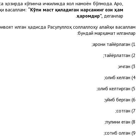
 ҳозирда кўпинча ичкиликда яққол намоён бўлмоқда. Ароқ,
йҳи васаллам:
“Кўпи маст қиладиган нарсанинг ози ҳам
ҳаромдир”
,
деганлар.
ривоят қилган ҳадисда Расулуллоҳ соллаллоҳу алайҳи васаллам
бундай марҳамат қилганлар:
1) ароқни тайёрлаган;
2) тайёрлатган;
3) ичган;
4) олиб келган;
5) олиб келтирган;
6) қуйиб берган;
7) сотган;
8) пулини еган;
9) сотиб олган;