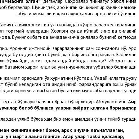
зиммасига олган”
, деганлар. Саҳобалар тийнатул хабол нима
б берганлар. Шунингдек, ароқ ичган кишининг қирқ кунлик намози
қабул қилинмаслиги ҳам саҳиҳ ҳадисларда айтиб ўтилган.
 Жамиятга виждонсиз ва уятсизликдан кўпроқ зарар келтирадиган
тап тортмай қилаверади. Ҳозирги кунда кўплаб зино ва оилавий
оқда. Бунинг оқибатида қанчадан-қанча оилалар бузилиб кетмоқда.
. Ароқнинг ижтимоий зарарларининг ҳам сон-саноғи йўқ. Ароқ
унда бу оддий ҳақиқат бўлиб, ҳар бир инсонга равшан. Юқоридан
ли бўлмайди, ақлсиз одам қандай ибодат қилади? Ибодат ақлга
и батамом ҳаром қилди ва уни ичувчиларга уқубатлар белгилади.
ан жамият орасидаги ўз ҳурматини йўқотади. Ундай иллатга ружу
ст бўлиб келадиган ота қандай қилиб фарзандларига яхши ўрнак
фдагиларни унга нисбатан бўлган илиқ муносабатлардан тўсади.
г тутган йўллари барчага ўрнак бўларлидир. Абдуллоҳ ибн Амр
увчилар бетоб бўлишса, уларни зиёрат қилгани борманглар”.
амлардан уялиб бўлса ҳам бир ёмон амалдан ўзини тийиб туради.
ман қилинганининг боиси, ароқ ичувчи лаънатланган,
а, уч марта лаънатланган. Агар улар тавба қилсалар,