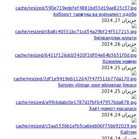
Ахборот тарқатиш ва журналист одоби
حزيران 27, 2024
Гиёҳвандлик иллати
حزيران 26, 2024
Ҳожилик мақоми
حزيران 25, 2024
Бепоён чўллар, кенг яйловлар ўлкаси
حزيران 25, 2024
Ҳаёт-мамот масаласи
حزيران 24, 2024
Қайтим
حزيران 24, 2024