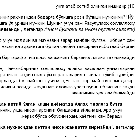
10) унга атаб сотиб олинган кишидир.
ҳнинг раҳматидан бадарға бўлишга рози бўлиши мумкинми?! Йўқ,
ишга қўл уриши мумкин. Шунинг учун ҳам Расулуллоҳ соллаллоҳу
 ичмайди”
,
деганлар
(
Имом
Бухорий ва
Имом
Муслим ривояти).
ар учун моддий ва маънавий зарар манбаи бўлган. Тиббиёт ҳам
г насли ва зурриётига бўлган салбий таъсирини исботлаб берган.
и бартараф этиш шахс ва жамият баркамоллигини таъминлайди.
ан, Пайғамбаримиз соллаллоҳу алайҳи васаллам умматларини
ирадиган заҳри қотил дўкон расталарида савлат тўкиб турибди.
арларда бу шайтон сувини ҳеч тап тортмай сипқормоқдалар.
киликни аслида жаҳаннам оловига улоқтирувчи иблиснинг заҳри
эканлигини ҳеч ким билмайди.
дан кетиб ўлган киши қиёматда Аллоҳ таолога бутга
ички, унда инсон ароқнинг бандасига айланади. Ароқ учун
керак бўлса обрўсини ҳам, ҳаётини ҳам беради.
қа муккасидан кетган инсон жаннатга кирмайди”,
деганлар.