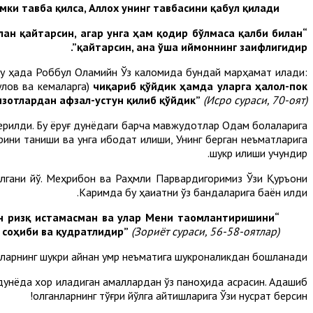
ки тавба қилса, Аллох унинг тавбасини қабул қилади”.
илан қайтарсин, агар унга ҳам қодир бўлмаса қалби билан
қайтарсин, ана ўша иймоннинг заифлигидир”.
 Бу ҳақда Роббул Оламийн Ўз каломида бундай марҳамат қилади:
улов ва кемаларга)
чиқариб қўйдик ҳамда уларга ҳалол-пок
нзотлардан афзал-устун қилиб қўйдик”
(Исро сураси, 70-оят).
б берилди. Бу ёруғ дунёдаги барча мавжудотлар Одам болаларига
рини таниши ва унга ибодат қилиши, Унинг берган неъматларига
шукр қилиши учундир.
илгани йўқ. Меҳрибон ва Раҳмли Парвардигоримиз Ўзи Қуръони
Каримда бу ҳақиқатни ўз бандаларига баён қилди.
н ризқ истамасман ва улар Мени таомлантиришини
“Мен жин ва инсни фақат Ўзимга ибодат қилишлари учунгина яратдим.
т соҳиби ва қудратлидир”
(Зориёт сураси, 56-58-оятлар).
тларнинг шукри айнан умр неъматига шукроналикдан бошланади.
дунёда хор қиладиган амаллардан ўз паноҳида асрасин. Адашиб
қолганларнинг тўғри йўлга қайтишларига Ўзи нусрат берсин!