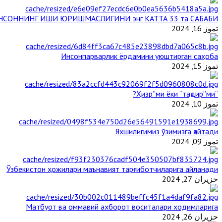
НСОННИНГ ИШИ ЮРИШМАСЛИГИНИ энг КАТТА 33 та САБАБИ
تموز 16, 2024
Инсонпарварлик ёрдамини уюштирган саҳоба
تموز 15, 2024
“Ҳизр”ми ёки “тақдир”ми?
تموز 10, 2024
Яхшилигимиз ўзимизга қайтади
تموز 09, 2024
Ўзбекистон ҳожилари маънавият тарғиботчиларига айланади
حزيران 27, 2024
Матбуот ва оммавий ахборот воситалари ходимларига
حزيران 26, 2024