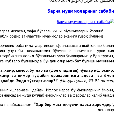
الخميس, 20 حزيران/يونيو 2024 00:00
Барча муаммоларнинг сабаби
ҳасрат чекасан, хафа бўласан киши. Муаммоларни ўрганиб
бабли содир этилаётган муаммолар эканига гувоҳ бўламиз.
орчилик оқибатида улар инсон кўринишидаги шайтонлар билан
нинг учун биз келажагимиз бўлмиш ёшларимизни турли хил
арбиясига лоқайд бўлганимиз учун ўғилларимиз у ёқда турсин,
га мубтало бўлишмоқда. Бундан оғир мусибат бўлиши мумкинми?!
, хамр, қимор, бутлар ва
(фол очадиган)
чўплар ифлосдир.
 хамр ва қимор туфайли ораларингизга адоват ва ёмон
ҳлайди. Энди тўхтарсизлар?!
”
(Моида сураси, 90-91-оятлар).
оннинг ишларидан, дейди. Ифлос нарса бу ёмонларнинг ёмони,
кки нарсадан жуда кўплаб ёмонликлар ва фасодлар келиб чиқади.
 зот алайҳиссалом:
“Ҳар бир маст қилувчи нарса ҳаромдир”,
деганлар.