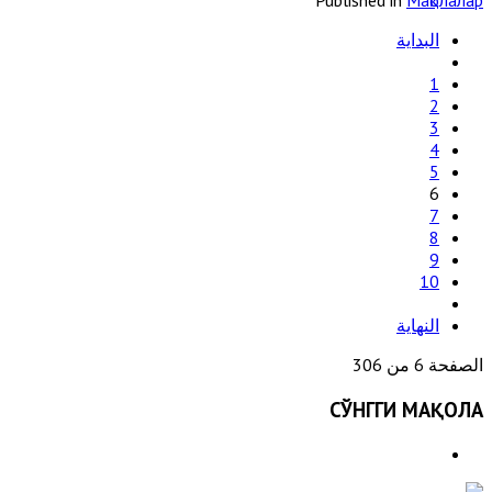
Published in
Мақолалар
البداية
1
2
3
4
5
6
7
8
9
10
النهاية
الصفحة 6 من 306
СЎНГГИ МАҚОЛА