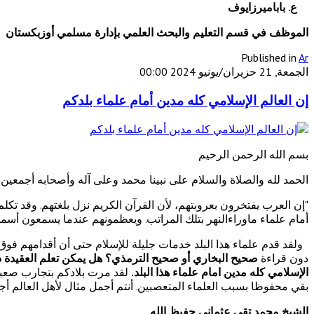
ع. باباميرزايوف
الموظف في قسم التعليم والبحث العلمي بإدارة مسلمي أوزبكستان
Published in
Ar
الجمعة, 21 حزيران/يونيو 2024 00:00
إن العالم الإسلامي كله مدين أمام علماء بلدكم
بسم الله الرحمن الرحيم
الحمد لله والصلاة والسلام على نبينا محمد وعلى آله وأصحابه أجمعين
"إن العرب يفتخرون بعروبتهم، لأن القرآن الكريم نزل بلغتهم. وقد تكلم 
أمام علماء ماوراءالنهر بتلك المراتب. ويعظمونهم عندما يسمعون أسما
ولقد قدم علماء هذا البلد خدمات جليلة للإسلام حتى أن أقدامهم فوق ر
دون قراءة
صحيح البخاري أو صحيح الترمذي؟ هل يمكن تعلم العقيدة دو
الإسلامي كله مدين امام علماء هذا البلد.
لقد مرت بلادكم بتجارب صعبة 
بقي محفوظا بسبب العلماء المتعصبين. أنتم أجمل مثال لأهل العالم أج
الشيخ محمد تقي عثماني حفيظ الله