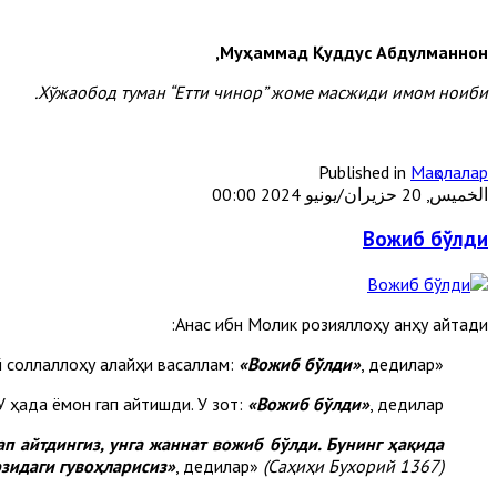
Муҳаммад Қуддус Абдулманнон,
Хўжаобод туман “Етти чинор” жоме масжиди имом ноиби.
Published in
Мақолалар
الخميس, 20 حزيران/يونيو 2024 00:00
Вожиб бўлди
Анас ибн Молик розияллоҳу анҳу айтади:
«Вожиб бўлди»
, дедилар.
«Бир жанозани олиб ўтишди. У ҳақда яхши гап айтишди. Набий соллаллоҳу алайҳи васаллам:
У ҳақда ёмон гап айтишди. У зот:
«Вожиб бўлди»
, дедилар.
ап айтдингиз, унга жаннат вожиб бўлди. Бунинг ҳақида
зидаги гувоҳларисиз»
, дедилар»
(
Саҳиҳи Бухорий
1367
)