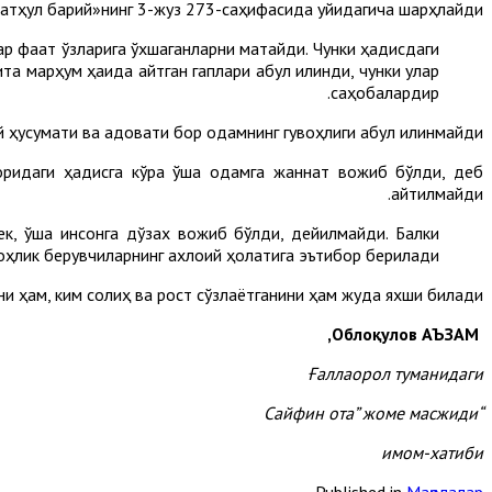
тҳул барий»нинг 3-жуз 273-саҳифасида қуйидагича шарҳлайди:
ар фақат ўзларига ўхшаганларни мақтайди. Чунки ҳадисдаги
 марҳум ҳақида айтган гаплари қабул қилинди, чунки улар
саҳобалардир.
ҳусумати ва адовати бор одамнинг гувоҳлиги қабул қилинмайди.
қоридаги ҳадисга кўра ўша одамга жаннат вожиб бўлди, деб
айтилмайди.
к, ўша инсонга дўзах вожиб бўлди, дейилмайди. Балки
оҳлик берувчиларнинг ахлоқий ҳолатига эътибор берилади.
ни ҳам, ким солиҳ ва рост сўзлаётганини ҳам жуда яхши билади.
,
Облоқулов АЪЗАМ
Ғаллаорол тумани
даги
Сайфин ота
”
жоме масжиди
“
имом-хатиби