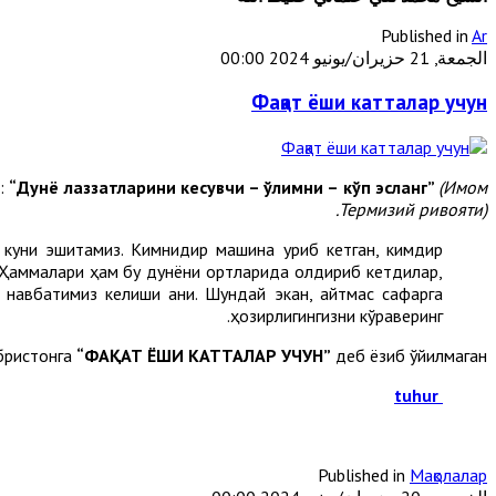
Published in
Ar
الجمعة, 21 حزيران/يونيو 2024 00:00
Фақат ёши катталар учун
р:
“Дунё лаззатларини кесувчи – ўлимни – кўп эсланг”
(Имом
Термизий ривояти).
 куни эшитамиз. Кимнидир машина уриб кетган, кимдир
. Ҳаммалари ҳам бу дунёни ортларида қолдириб кетдилар,
м навбатимиз келиши аниқ. Шундай экан, қайтмас сафарга
ҳозирлигингизни кўраверинг.
абристонга
“ФАҚАТ ЁШИ КАТТАЛАР УЧУН”
деб ёзиб қўйилмаган.
tuhur
Published in
Мақолалар