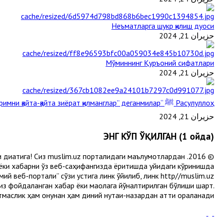
Неъматларга шукр қилиш дуоси
حزيران 21, 2024
Мўминнинг Қуръоний сифатлари
حزيران 21, 2024
Расулуллоҳ ﷺ “Қабримни қайта-қайта зиёрат қилманглар” деганмилар?
حزيران 21, 2024
ЭНГ КЎП ЎҚИЛГАН (1 ойда)
и диққатига! Сиз muslim.uz порталидаги маълумотлардан
 ёки хабарни ўз веб-саҳифангизда ёритишда қуйидаги кўринишда
й веб-портали” сўзи устига линк қўйилиб, линк http//muslim.uz
сиз фойдаланган хабар ёки мақолага йўналтирилган бўлиши шарт.
аслик ҳам қонунан ҳам диний нуқтаи-назардан қаттиқ қораланади.