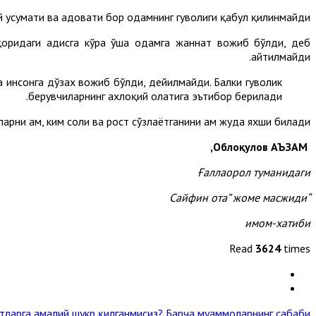
 ҳусумати ва адовати бор одамнинг гувоҳлиги қабул қилинмайди.
қоридаги ҳадисга кўра ўша одамга жаннат вожиб бўлди, деб
айтилмайди.
 инсонга дўзах вожиб бўлди, дейилмайди. Балки гувоҳлик
берувчиларнинг ахлоқий ҳолатига эътибор берилади.
нларни ҳам, ким солиҳ ва рост сўзлаётганини ҳам жуда яхши билади.
,
Облоқулов АЪЗАМ
Ғаллаорол тумани
даги
Сайфин ота
”
жоме масжиди
“
имом-хатиби
Read
3624
times
тларга амалий шукр қилганмисиз?
Барча муаммоларнинг сабаби »