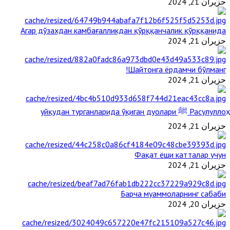
حزيران 21, 2024
Агар дўзахдан камбағалликдан қўрққанчалик қўрққанида
حزيران 21, 2024
Шайтонга ёрдамчи бўлманг!
حزيران 21, 2024
Расулуллоҳ ﷺ уйқудан турганларида ўқиган дуолари
حزيران 21, 2024
Фақат ёши катталар учун
حزيران 21, 2024
Барча муаммоларнинг сабаби
حزيران 20, 2024