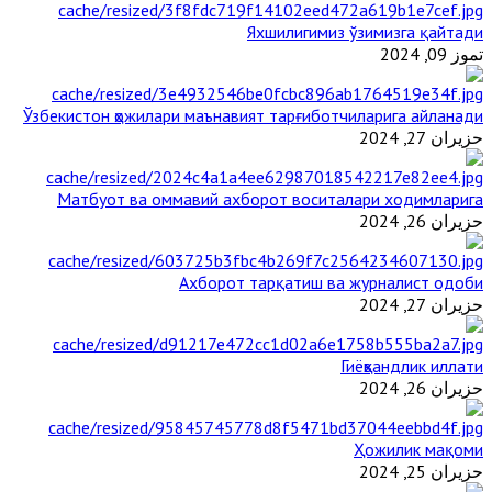
Яхшилигимиз ўзимизга қайтади
تموز 09, 2024
Ўзбекистон ҳожилари маънавият тарғиботчиларига айланади
حزيران 27, 2024
Матбуот ва оммавий ахборот воситалари ходимларига
حزيران 26, 2024
Ахборот тарқатиш ва журналист одоби
حزيران 27, 2024
Гиёҳвандлик иллати
حزيران 26, 2024
Ҳожилик мақоми
حزيران 25, 2024