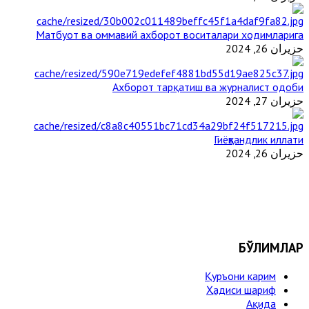
Матбуот ва оммавий ахборот воситалари ходимларига
حزيران 26, 2024
Ахборот тарқатиш ва журналист одоби
حزيران 27, 2024
Гиёҳвандлик иллати
حزيران 26, 2024
БЎЛИМЛАР
Қуръони карим
Ҳадиси шариф
Ақида