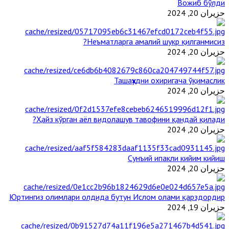
Вожиб бўлди
حزيران 20, 2024
Неъматларга амалий шукр қилганмисиз?
حزيران 20, 2024
Ташаҳҳудни охиригача ўқимаслик
حزيران 20, 2024
Ҳайз кўрган аёл видолашув тавофини қандай қилади?
حزيران 20, 2024
Сунъий ипакли кийим кийиш
حزيران 20, 2024
Юртингиз олимлари олдида бутун Ислом олами қарздордир
حزيران 19, 2024