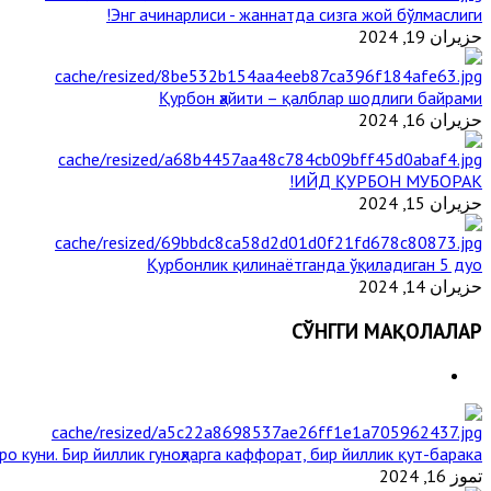
Энг ачинарлиси - жаннатда сизга жой бўлмаслиги!
حزيران 19, 2024
Қурбон ҳайити – қалблар шодлиги байрами
حزيران 16, 2024
ИЙД ҚУРБОН МУБОРАК!
حزيران 15, 2024
Қурбонлик қилинаётганда ўқиладиган 5 дуо
حزيران 14, 2024
СЎНГГИ МАҚОЛАЛАР
о куни. Бир йиллик гуноҳларга каффорат, бир йиллик қут-барака
تموز 16, 2024