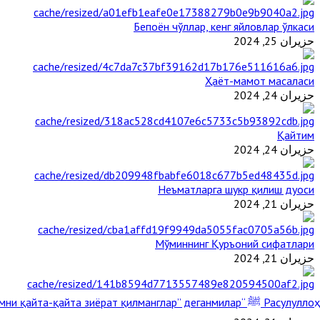
Бепоён чўллар, кенг яйловлар ўлкаси
حزيران 25, 2024
Ҳаёт-мамот масаласи
حزيران 24, 2024
Қайтим
حزيران 24, 2024
Неъматларга шукр қилиш дуоси
حزيران 21, 2024
Мўминнинг Қуръоний сифатлари
حزيران 21, 2024
Расулуллоҳ ﷺ “Қабримни қайта-қайта зиёрат қилманглар” деганмилар?