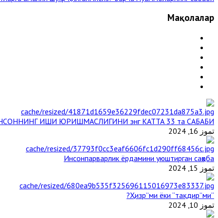
Мақолалар
НСОННИНГ ИШИ ЮРИШМАСЛИГИНИ энг КАТТА 33 та САБАБИ
تموز 16, 2024
Инсонпарварлик ёрдамини уюштирган саҳоба
تموز 15, 2024
“Ҳизр”ми ёки “тақдир”ми?
تموز 10, 2024