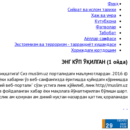
Фиқҳ
Сийрат ва ислом тарихи
Ҳаж ва умра
Кутубхона
Фатволар
Табобат
Аёллар саҳифаси
Экстремизм ва терроризм - тарраққиёт кушандаси
Хориждаги юртдошим
ЭНГ КЎП ЎҚИЛГАН (1 ойда)
и диққатига! Сиз muslim.uz порталидаги маълумотлардан
 ёки хабарни ўз веб-саҳифангизда ёритишда қуйидаги кўринишда
 веб-портали” сўзи устига линк қўйилиб, линк http//muslim.uz
сиз фойдаланган хабар ёки мақолага йўналтирилган бўлиши шарт.
лик ҳам қонунан ҳам диний нуқтаи-назардан қаттиқ қораланади.