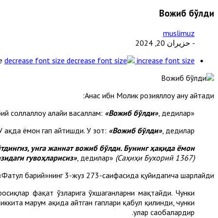
Вожиб бўлди
muslimuz
- حزيران 20, 2024
e
decrease font size
increase font size
Анас ибн Молик розияллоҳу анҳу айтади:
«Вожиб бўлди»
, дедилар.
«Бир жанозани олиб ўтишди. У ҳақда яхши гап айтишди. Набий соллаллоҳу алайҳи васаллам:
 ҳақда ёмон гап айтишди. У зот:
«Вожиб бўлди»
, дедилар.
тдингиз, унга жаннат вожиб бўлди. Бунинг ҳақида ёмон
зидаги гувоҳларисиз»
, дедилар»
(
Саҳиҳи Бухорий
1367
)
 «Фатҳул барий»нинг 3-жуз 273-саҳифасида қуйидагича шарҳлайди:
 фосиқлар фақат ўзларига ўхшаганларни мақтайди. Чунки
 иккита марҳум ҳақида айтган гаплари қабул қилинди, чунки
улар саҳобалардир.