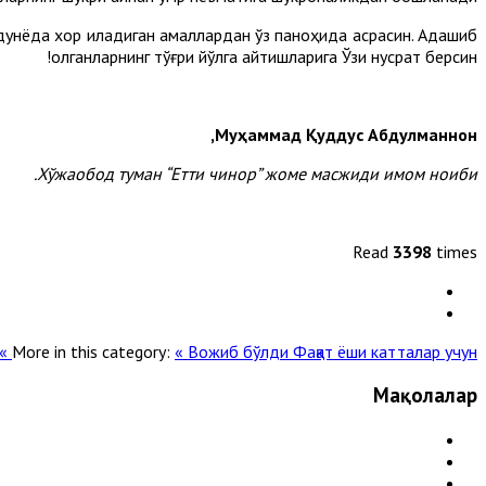
дунёда хор қиладиган амаллардан ўз паноҳида асрасин. Адашиб
қолганларнинг тўғри йўлга қайтишларига Ўзи нусрат берсин!
Муҳаммад Қуддус Абдулманнон,
Хўжаобод туман “Етти чинор” жоме масжиди имом ноиби.
Read
3398
times
More in this category:
« Вожиб бўлди
Фақат ёши катталар учун »
Мақолалар