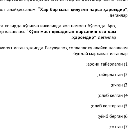
 зот алайҳиссалом:
“Ҳар бир маст қилувчи нарса ҳаромдир”,
деганлар.
 ҳозирда кўпинча ичкиликда яққол намоён бўлмоқда. Ароқ,
йҳи васаллам:
“Кўпи маст қиладиган нарсанинг ози ҳам
ҳаромдир”
,
деганлар.
ривоят қилган ҳадисда Расулуллоҳ соллаллоҳу алайҳи васаллам
бундай марҳамат қилганлар:
1) ароқни тайёрлаган;
2) тайёрлатган;
3) ичган;
4) олиб келган;
5) олиб келтирган;
6) қуйиб берган;
7) сотган;