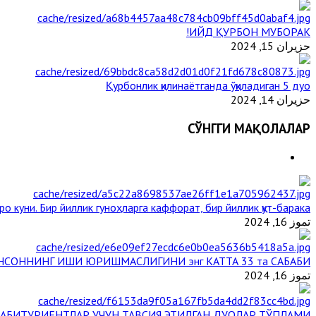
ИЙД ҚУРБОН МУБОРАК!
حزيران 15, 2024
Қурбонлик қилинаётганда ўқиладиган 5 дуо
حزيران 14, 2024
СЎНГГИ МАҚОЛАЛАР
ро куни. Бир йиллик гуноҳларга каффорат, бир йиллик қут-барака
تموز 16, 2024
НСОННИНГ ИШИ ЮРИШМАСЛИГИНИ энг КАТТА 33 та САБАБИ
تموز 16, 2024
АБИТУРИЕНТЛАР УЧУН ТАВСИЯ ЭТИЛГАН ДУОЛАР ТЎПЛАМИ