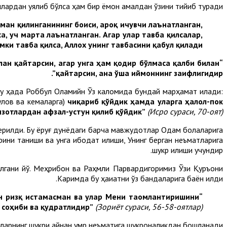
амлардан уялиб бўлса ҳам бир ёмон амалдан ўзини тийиб туради.
ман қилинганининг боиси, ароқ ичувчи лаънатланган,
а, уч марта лаънатланган. Агар улар тавба қилсалар,
ки тавба қилса, Аллох унинг тавбасини қабул қилади”.
илан қайтарсин, агар унга ҳам қодир бўлмаса қалби билан
қайтарсин, ана ўша иймоннинг заифлигидир”.
 Бу ҳақда Роббул Оламийн Ўз каломида бундай марҳамат қилади:
улов ва кемаларга)
чиқариб қўйдик ҳамда уларга ҳалол-пок
нзотлардан афзал-устун қилиб қўйдик”
(Исро сураси, 70-оят).
б берилди. Бу ёруғ дунёдаги барча мавжудотлар Одам болаларига
рини таниши ва унга ибодат қилиши, Унинг берган неъматларига
шукр қилиши учундир.
илгани йўқ. Меҳрибон ва Раҳмли Парвардигоримиз Ўзи Қуръони
Каримда бу ҳақиқатни ўз бандаларига баён қилди.
н ризқ истамасман ва улар Мени таомлантиришини
“Мен жин ва инсни фақат Ўзимга ибодат қилишлари учунгина яратдим.
т соҳиби ва қудратлидир”
(Зориёт сураси, 56-58-оятлар).
тларнинг шукри айнан умр неъматига шукроналикдан бошланади.