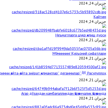
حزيران 24, 2024
Қайтим
حزيران 24, 2024
Неъматларга шукр қилиш дуоси
حزيران 21, 2024
Мўминнинг Қуръоний сифатлари
حزيران 21, 2024
Расулуллоҳ ﷺ “Қабримни қайта-қайта зиёрат қилманглар” деганмилар?
حزيران 21, 2024
Агар дўзахдан камбағалликдан қўрққанчалик қўрққанида
حزيران 21, 2024