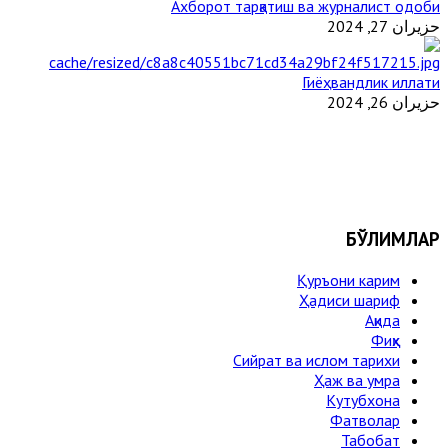
Ахборот тарқатиш ва журналист одоби
حزيران 27, 2024
Гиёҳвандлик иллати
حزيران 26, 2024
БЎЛИМЛАР
Қуръони карим
Ҳадиси шариф
Ақида
Фиқҳ
Сийрат ва ислом тарихи
Ҳаж ва умра
Кутубхона
Фатволар
Табобат