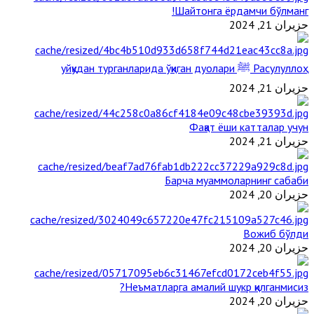
Шайтонга ёрдамчи бўлманг!
حزيران 21, 2024
Расулуллоҳ ﷺ уйқудан турганларида ўқиган дуолари
حزيران 21, 2024
Фақат ёши катталар учун
حزيران 21, 2024
Барча муаммоларнинг сабаби
حزيران 20, 2024
Вожиб бўлди
حزيران 20, 2024
Неъматларга амалий шукр қилганмисиз?
حزيران 20, 2024