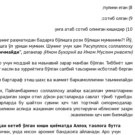
8) пулини еган;
9) сотиб олган;
10) унга атаб сотиб олинган кишидир.
ҳнинг раҳматидан бадарға бўлишга рози бўлиши мумкинми?! Йўқ,
ишга қўл уриши мумкин. Шунинг учун ҳам Расулуллоҳ соллаллоҳу
 ичмайди”
,
деганлар
(
Имом
Бухорий ва
Имом
Муслим ривояти).
ар учун моддий ва маънавий зарар манбаи бўлган. Тиббиёт ҳам
г насли ва зурриётига бўлган салбий таъсирини исботлаб берган.
и бартараф этиш шахс ва жамият баркамоллигини таъминлайди.
ан, Пайғамбаримиз соллаллоҳу алайҳи васаллам умматларини
ирадиган заҳри қотил дўкон расталарида савлат тўкиб турибди.
арларда бу шайтон сувини ҳеч тап тортмай сипқормоқдалар.
киликни аслида жаҳаннам оловига улоқтирувчи иблиснинг заҳри
эканлигини ҳеч ким билмайди.
дан кетиб ўлган киши қиёматда Аллоҳ таолога бутга
ички, унда инсон ароқнинг бандасига айланади. Ароқ учун