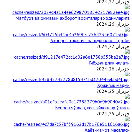
حزيران 27, 2024
Матбуот ва оммавий ахборот воситалари ходимларига
حزيران 26, 2024
Ахборот тарқатиш ва журналист одоби
حزيران 27, 2024
Гиёҳвандлик иллати
حزيران 26, 2024
Ҳожилик мақоми
حزيران 25, 2024
Бепоён чўллар, кенг яйловлар ўлкаси
حزيران 25, 2024
Ҳаёт-мамот масаласи