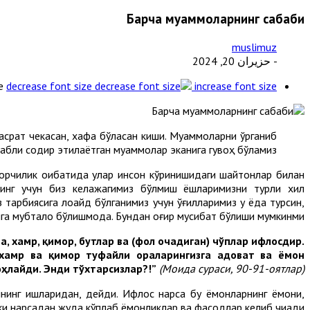
Барча муаммоларнинг сабаби
muslimuz
- حزيران 20, 2024
e
decrease font size
increase font size
ҳасрат чекасан, хафа бўласан киши. Муаммоларни ўрганиб
бабли содир этилаётган муаммолар эканига гувоҳ бўламиз.
орчилик оқибатида улар инсон кўринишидаги шайтонлар билан
нинг учун биз келажагимиз бўлмиш ёшларимизни турли хил
арбиясига лоқайд бўлганимиз учун ўғилларимиз у ёқда турсин,
га мубтало бўлишмоқда. Бундан оғир мусибат бўлиши мумкинми?!
, хамр, қимор, бутлар ва
(фол очадиган)
чўплар ифлосдир.
 хамр ва қимор туфайли ораларингизга адоват ва ёмон
ҳлайди. Энди тўхтарсизлар?!
”
(Моида сураси, 90-91-оятлар).
оннинг ишларидан, дейди. Ифлос нарса бу ёмонларнинг ёмони,
кки нарсадан жуда кўплаб ёмонликлар ва фасодлар келиб чиқади.