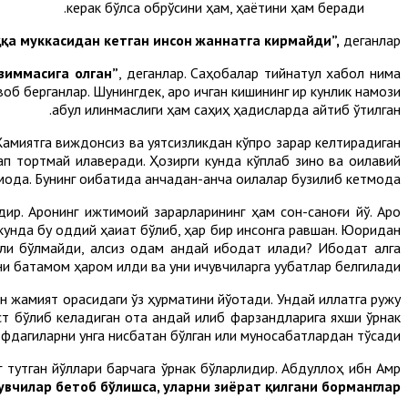
керак бўлса обрўсини ҳам, ҳаётини ҳам беради.
қа муккасидан кетган инсон жаннатга кирмайди”,
деганлар.
зиммасига олган”
, деганлар. Саҳобалар тийнатул хабол нима
б берганлар. Шунингдек, ароқ ичган кишининг қирқ кунлик намози
қабул қилинмаслиги ҳам саҳиҳ ҳадисларда айтиб ўтилган.
 Жамиятга виждонсиз ва уятсизликдан кўпроқ зарар келтирадиган
тап тортмай қилаверади. Ҳозирги кунда кўплаб зино ва оилавий
оқда. Бунинг оқибатида қанчадан-қанча оилалар бузилиб кетмоқда.
. Ароқнинг ижтимоий зарарларининг ҳам сон-саноғи йўқ. Ароқ
унда бу оддий ҳақиқат бўлиб, ҳар бир инсонга равшан. Юқоридан
ли бўлмайди, ақлсиз одам қандай ибодат қилади? Ибодат ақлга
и батамом ҳаром қилди ва уни ичувчиларга уқубатлар белгилади.
ан жамият орасидаги ўз ҳурматини йўқотади. Ундай иллатга ружу
ст бўлиб келадиган ота қандай қилиб фарзандларига яхши ўрнак
фдагиларни унга нисбатан бўлган илиқ муносабатлардан тўсади.
г тутган йўллари барчага ўрнак бўларлидир. Абдуллоҳ ибн Амр
увчилар бетоб бўлишса, уларни зиёрат қилгани борманглар”.