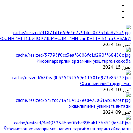
НСОННИНГ ИШИ ЮРИШМАСЛИГИНИ энг КАТТА 33 та САБАБИ
تموز 16, 2024
Инсонпарварлик ёрдамини уюштирган саҳоба
تموز 15, 2024
“Ҳизр”ми ёки “тақдир”ми?
تموز 10, 2024
Яхшилигимиз ўзимизга қайтади
تموز 09, 2024
Ўзбекистон ҳожилари маънавият тарғиботчиларига айланади