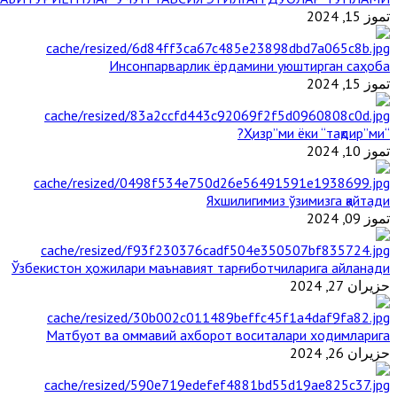
تموز 15, 2024
Инсонпарварлик ёрдамини уюштирган саҳоба
تموز 15, 2024
“Ҳизр”ми ёки “тақдир”ми?
تموز 10, 2024
Яхшилигимиз ўзимизга қайтади
تموز 09, 2024
Ўзбекистон ҳожилари маънавият тарғиботчиларига айланади
حزيران 27, 2024
Матбуот ва оммавий ахборот воситалари ходимларига
حزيران 26, 2024