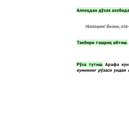
Аллоҳим! Бизни, от
Арафа кун
кунининг рўзаси ундан 