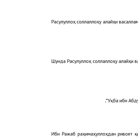
Расулуллоҳ соллаллоҳу алайҳи васалла
Шунда Расулуллоҳ соллаллоҳу алайҳи в
Уқба ибн Абд
Ибн Ражаб раҳимаҳуллоҳдан ривоят қ