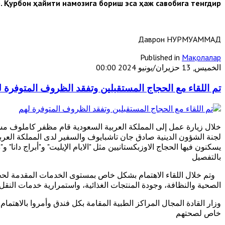
 Қурбон ҳайити намозига бориш эса ҳаж савобига тенгдир”.
Даврон НУРМУҲАММАД
Published in
Мақолалар
الخميس, 13 حزيران/يونيو 2024 00:00
تم اللقاء مع الحجاج المستقبلين وتفقد الظروف المتوفرة 
خلال زيارة عمل إلى المملكة العربية السعودية قام مظفر كاملوف مس
لجنة الشؤون الدينية صادق جان تاشبايوف والسفير لدى المملكة العرب
يسكنون فيها الحجاج الاوزبكستانيين مثل "الايام الإيليت" و"أبراج دانا" 
بالتفصيل
وتم خلال اللقاء الاهتمام بشكل خاص بمستوى الخدمات المقدمة لحجاج 
الصحية والنظافة، وجودة المنتجات الغذائية، واستمرارية خدمات النقل
وزار القادة المجال المراكز الطبية المقامة بكل فندق وأمروا بالاهتمام
خاص لصحتهم