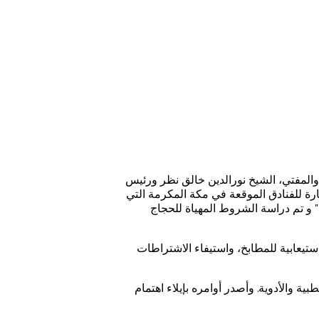
والمفتي، الشيخ نورالدين خالق نظر ورئيس
رة للفنادق الموقعة في مكة المكرمة التي
حه " و تم دراسة الشروط المهياة للحجاج
تيعابية للمطابخ، واستيفاء الاشتراطات
ية والأدوية. وأصدر أوامره بإيلاء اهتمام