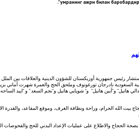
умранинг ажри билан баробардир.
لهم
تشار رئيس جمهورية أوزبكستان للشؤون الدينية والعلاقات بين الملل 
ية السعودية نادرجان تورغونوف وملحق الحج والعمرة شهرت آماني بزيا
و"دالي هاتيل" و"آبين هاتيل" و" شويايي هاتيل و"نجم السعد " و "اييد السا
بيت الله الحرام، وراحة ونظافة الغرف، وموقع المقاعد، والقدرة الاس
 بصحة الحجاج والاطلاع على عمليات الإعداد البدني للحج والفحوصات الطب