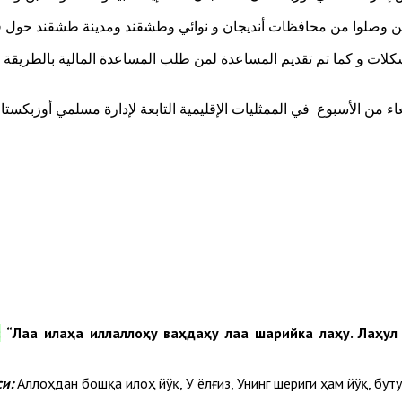
لذين وصلوا من محافظات أنديجان و نوائي وطشقند ومدينة طشقند حول قض
شكلات و كما تم تقديم المساعدة لمن طلب المساعدة المالية بالطريقة
عاء من الأسبوع في الممثليات الإقليمية التابعة لإدارة مسلمي أوزبكس
“
Лаа илаҳа иллаллоҳу ваҳдаҳу лаа шарийка лаҳу. Лаҳул
и:
Аллоҳдан бошқа илоҳ йўқ, У ёлғиз, Унинг шериги ҳам йўқ, буту