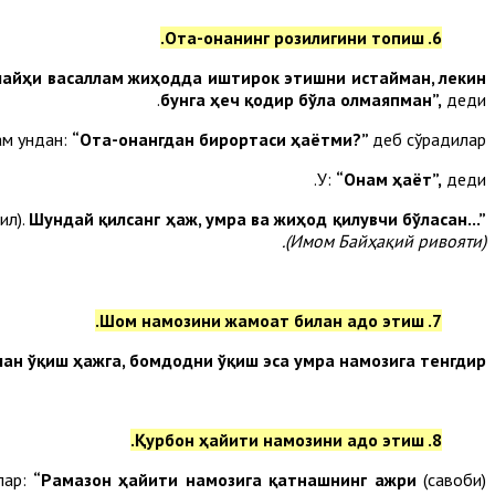
6. Ота-онанинг розилигини топиш.
алайҳи васаллам жиҳодда иштирок этишни истайман, лекин
бунга ҳеч қодир бўла олмаяпман”,
деди.
ам ундан:
“Ота-онангдан бирортаси ҳаётми?”
деб сўрадилар.
У:
“Онам ҳаёт”,
деди.
ил).
Шундай қилсанг ҳаж, умра ва жиҳод қилувчи бўласан...”
(Имом Байҳақий ривояти).
7. Шом намозини жамоат билан адо этиш.
н ўқиш ҳажга, бомдодни ўқиш эса умра намозига тенгдир”.
8. Қурбон ҳайити намозини адо этиш.
лар:
“Рамазон ҳайити намозига қатнашнинг ажри
(савоби)