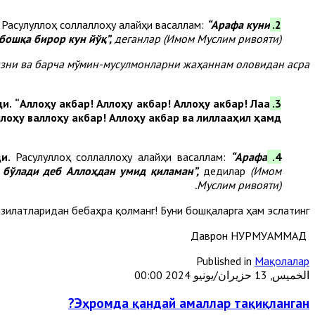
Расулуллоҳ соллаллоҳу алайҳи васаллам:
“Арафа куни
2. Аллоҳдан дўзах азобидан паноҳ сўраш.
бошқа бирор кун йўқ”,
деганлар
(Имом Муслим ривояти).
изни ва барча мўмин-мусулмонларни жаҳаннам оловидан асра!
ди.
“Аллоҳу акбар! Аллоҳу акбар! Аллоҳу акбар! Лаа
3. Такбири ташриқ айтиш.
лоҳу валлоҳу акбар! Аллоҳу акбар ва лиллааҳил ҳамд”.
ди.
Расулуллоҳ соллаллоҳу алайҳи васаллам:
“Арафа
4. Рўза тутиш.
 бўлади деб Аллоҳдан умид қиламан”,
дедилар
(Имом
Муслим ривояти).
зилатларидан бебаҳра қолманг! Буни бошқаларга ҳам эслатинг.
Даврон НУРМУҲАММАД
Published in
Мақолалар
الخميس, 13 حزيران/يونيو 2024 00:00
Эҳромда қандай амаллар тақиқланган?