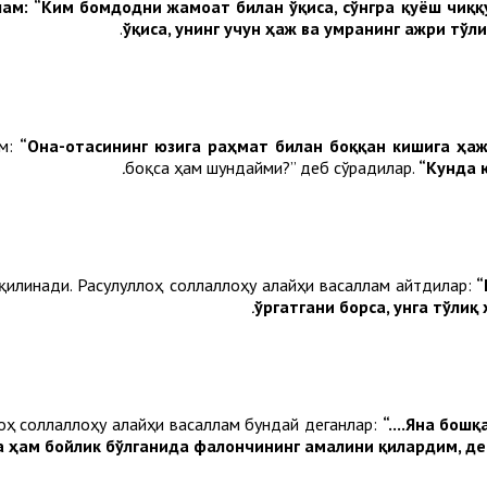
лам:
“Ким бомдодни жамоат билан ўқиса, сўнгра қуёш чиққу
.
ўқиса, унинг учун ҳаж ва умранинг ажри тўли
ам:
“Она-отасининг юзига раҳмат билан боққан кишига ҳаж
боқса ҳам шундайми?” деб сўрадилар.
“Кунда 
қилинади. Расулуллоҳ соллаллоҳу алайҳи васаллам айтдилар:
“
ўргатгани борса, унга тўли
лоҳ соллаллоҳу алайҳи васаллам бундай деганлар:
“....Яна бош
 ҳам бойлик бўлганида фалончининг амалини қилардим, дейд