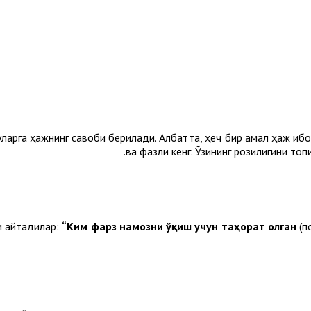
ларга ҳажнинг савоби берилади. Албатта, ҳеч бир амал ҳаж иб
ва фазли кенг. Ўзининг розилигини то
м айтадилар:
“Ким фарз намозни ўқиш учун таҳорат олган
(п