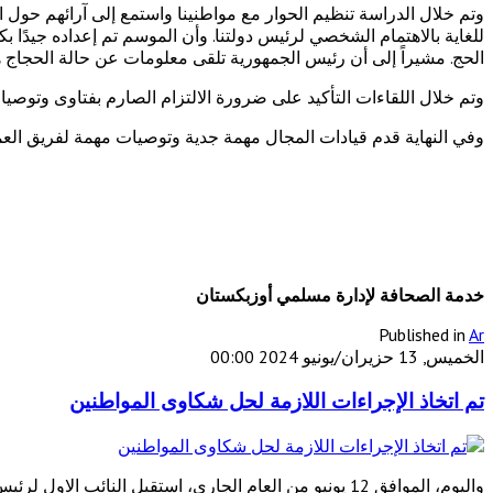
وتم خلال الدراسة تنظيم الحوار مع مواطنينا واستمع إلى آرائهم حول ا
للغاية بالاهتمام الشخصي لرئيس دولتنا. وأن الموسم تم إعداده جيدً
الحج. مشيراً إلى أن رئيس الجمهورية تلقى معلومات عن حالة الحجاج ها
وتم خلال اللقاءات التأكيد على ضرورة الالتزام الصارم بفتاوى وتوصي
وفي النهاية قدم قيادات المجال مهمة جدية وتوصيات مهمة لفريق الع
خدمة الصحافة لإدارة مسلمي أوزبكستان
Published in
Ar
الخميس, 13 حزيران/يونيو 2024 00:00
تم اتخاذ الإجراءات اللازمة لحل شكاوى المواطنين
واليوم، الموافق 12 يونيو من العام الجاري، استقبل النائب الاول لرئيس إدارة مسلمي أوزبكستان حامدجان داملا إيشمتبيكوف المواطنين واستمع إلى مناشدتهم