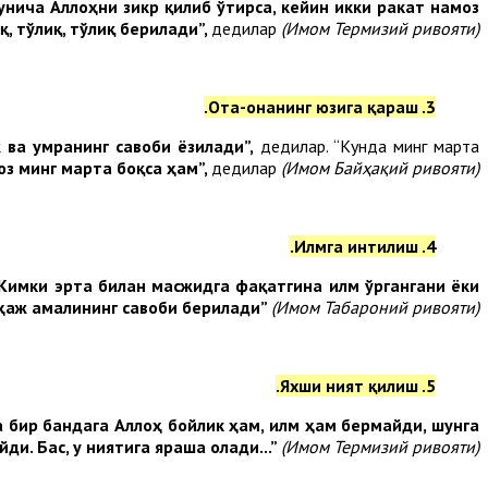
нича Аллоҳни зикр қилиб ўтирса, кейин икки ракат намоз
қ, тўлиқ, тўлиқ берилади”,
дедилар
(Имом Термизий ривояти)
3. Ота-онанинг юзига қараш.
 ва умранинг савоби ёзилади”,
дедилар. “Кунда минг марта
юз минг марта боқса ҳам”,
дедилар
(Имом Байҳақий ривояти).
4. Илмга интилиш.
Кимки эрта билан масжидга фақатгина илм ўргангани ёки
қ ҳаж амалининг савоби берилади”
(Имом Табароний ривояти).
5. Яхши ният қилиш.
қа бир бандага Аллоҳ бойлик ҳам, илм ҳам бермайди, шунга
и. Бас, у ниятига яраша олади...”
(Имом Термизий ривояти)