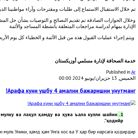
تم خلال الاستقبال الاستماع إلى طلبات ومقترحات وآراء مواطنينا ا
وخلال الحوارات الصادقة تم تقديم النصائح و التوصيات بشأن حل الم
الإدارة بمهام لدراسة مراجعات المتعلقة بأنشطة المساجد والأئمة
ويتم إجراء عمليات القبول هذه من قبل الأئمة و الخطباء كل يوم الأرب
خدمة الصحافة لإدارة مسلمي أوزبكستان
Published in
Ar
الخميس, 13 حزيران/يونيو 2024 00:00
Арафа куни ушбу 4 амални бажаришни унутманг!
 мулку ва лаҳул ҳамду ва ҳува ъала кулли шайин
1. Ушбу зикрни кўп қилиш:
”.
қодийр
н мулк Уники, ҳамд ҳам Унга хос ва У ҳар бир нарсага қодирдир.