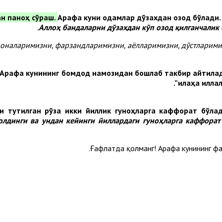
Арафа куни одамлар дўзахдан озод бўлади.
Аллоҳ бандаларни дўзахдан кўп озод қилганчалик 
а-оналаримизни, фарзандларимизни, аёлларимизни, дўстларим
Арафа кунининг бомдод намозидан бошлаб такбир айтила
илаҳа иллал
и тутилган рўза икки йиллик гуноҳларга каффорат бўла
олдинги ва ундан кейинги йиллардаги гуноҳларга каффорат
Ғафлатда қолманг! Арафа кунининг фа