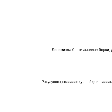
Динимизда баъзи амаллар борки, у
Расулуллоҳ соллаллоҳу алайҳи васалла