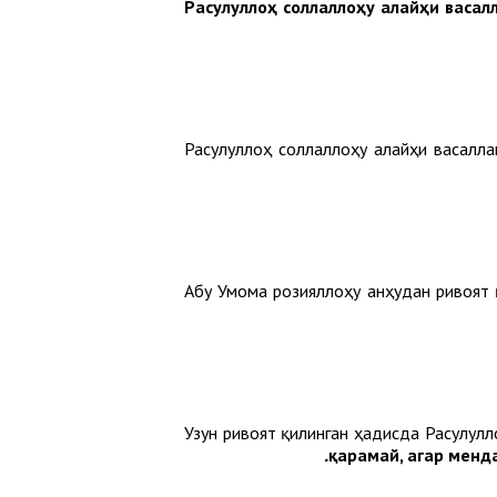
Расулуллоҳ соллаллоҳу алайҳи васал
Расулуллоҳ соллаллоҳу алайҳи васалл
Абу Умома розияллоҳу анҳудан ривоят 
Узун ривоят қилинган ҳадисда Расулул
.
қарамай, агар менда