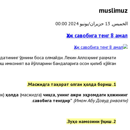
muslimuz
الخميس, 13 حزيران/يونيو 2024 00:00
Ҳаж савобига тенг 8 амал
одатининг ўрнини боса олмайди. Лекин Аллоҳнинг раҳмати
пиш имконият ва йўлларини бандаларига осон қилиб қўйган.
1. Масжидга таҳорат олган ҳолда бориш.
ок)
ҳолда
(масжидга)
чиқса, унинг ажри эҳромдаги ҳожининг
савобига тенгдир”
(Имом Абу Довуд ривояти).
2. Зуҳо намозини ўқиш.