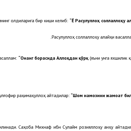
мнинг олдиларига бир киши келиб:
“Ё Расулуллоҳ соллаллоҳу 
Расулуллоҳ соллаллоҳу алайҳи васалл
асаллам:
“Онанг борасида Аллоҳдан қўрқ
(яъни унга яхшилик қ
улғофир раҳимаҳуллоҳ айтадилар:
“Шом намозини жамоат била
илинади. Саҳоба Михнаф ибн Сулайм розияллоҳу анҳу айтади