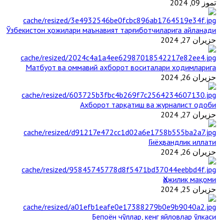
تموز 09, 2024
Ўзбекистон ҳожилари маънавият тарғиботчиларига айланади
حزيران 27, 2024
Матбуот ва оммавий ахборот воситалари ходимларига
حزيران 26, 2024
Ахборот тарқатиш ва журналист одоби
حزيران 27, 2024
Гиёҳвандлик иллати
حزيران 26, 2024
Ҳожилик мақоми
حزيران 25, 2024
Бепоён чўллар, кенг яйловлар ўлкаси