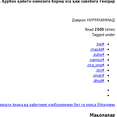
 Қурбон ҳайити намозига бориш эса ҳаж савобига тенгдир”.
Даврон НУРМУҲАММАД
Read
2303
times
Tagged under
,
#haj
,
#masjid
,
#zuho
,
#namoz
,
#ota_ona
,
#ilm
,
#niyat
,
#jihod
зилати
Ақиқа ва ҳайитнинг қурбонлигини битта қилса бўладими? »
Мақолалар