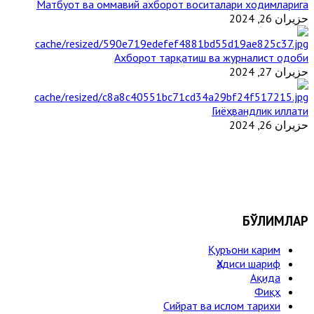
Матбуот ва оммавий ахборот воситалари ходимларига
حزيران 26, 2024
Ахборот тарқатиш ва журналист одоби
حزيران 27, 2024
Гиёҳвандлик иллати
حزيران 26, 2024
БЎЛИМЛАР
Қуръони карим
Ҳадиси шариф
Ақида
Фиқҳ
Сийрат ва ислом тарихи