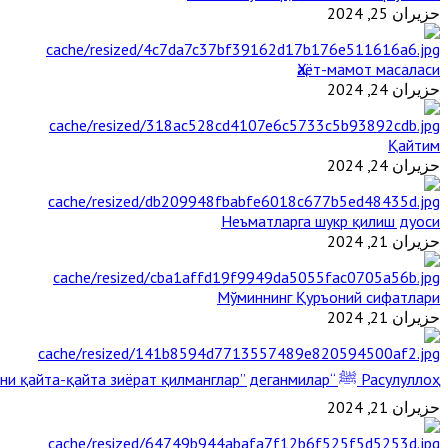
حزيران 25, 2024
Ҳаёт-мамот масаласи
حزيران 24, 2024
Қайтим
حزيران 24, 2024
Неъматларга шукр қилиш дуоси
حزيران 21, 2024
Мўминнинг Қуръоний сифатлари
حزيران 21, 2024
Расулуллоҳ ﷺ “Қабримни қайта-қайта зиёрат қилманглар” деганмилар?
حزيران 21, 2024