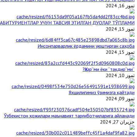
تموز 16, 2024
АБИТУРИЕНТЛАР УЧУН ТАВСИЯ ЭТИЛГАН ДУОЛАР ТЎПЛАМИ
تموز 15, 2024
Инсонпарварлик ёрдамини уюштирган саҳоба
تموز 15, 2024
“Ҳизр”ми ёки “тақдир”ми?
تموز 10, 2024
Яхшилигимиз ўзимизга қайтади
تموز 09, 2024
Ўзбекистон ҳожилари маънавият тарғиботчиларига айланади
حزيران 27, 2024