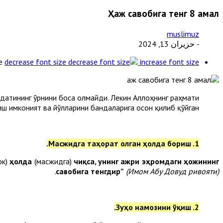
Ҳаж савобига тенг 8 амал
muslimuz
- حزيران 13, 2024
e
decrease font size
increase font size
одатининг ўрнини боса олмайди. Лекин Аллоҳнинг раҳмати
пиш имконият ва йўлларини бандаларига осон қилиб қўйган.
1. Масжидга таҳорат олган ҳолда бориш.
ок)
ҳолда
(масжидга)
чиқса, унинг ажри эҳромдаги ҳожининг
савобига тенгдир”
(Имом Абу Довуд ривояти).
2. Зуҳо намозини ўқиш.