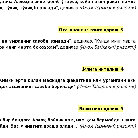
нича Аллоҳни зикр қилиб ўтирса, кейин икки ракат намоз
қ, тўлиқ, тўлиқ берилади”,
дедилар
(Имом Термизий ривояти)
3. Ота-онанинг юзига қараш.
 ва умранинг савоби ёзилади”,
дедилар. “Кунда минг марта
юз минг марта боқса ҳам”,
дедилар
(Имом Байҳақий ривояти).
4. Илмга интилиш.
Кимки эрта билан масжидга фақатгина илм ўргангани ёки
қ ҳаж амалининг савоби берилади”
(Имом Табароний ривояти).
5. Яхши ният қилиш.
қа бир бандага Аллоҳ бойлик ҳам, илм ҳам бермайди, шунга
и. Бас, у ниятига яраша олади...”
(Имом Термизий ривояти)