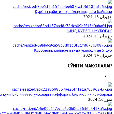
Қурбон ҳайити – қалблар шодлиги байрами
حزيران 16, 2024
ИЙД ҚУРБОН МУБОРАК!
حزيران 15, 2024
Қурбонлик қилинаётганда ўқиладиган 5 дуо
حزيران 14, 2024
СЎНГГИ МАҚОЛАЛАР
 куни. Бир йиллик гуноҳларга каффорат, бир йиллик қут-барака
تموز 16, 2024
НСОННИНГ ИШИ ЮРИШМАСЛИГИНИ энг КАТТА 33 та САБАБИ