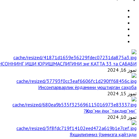
НСОННИНГ ИШИ ЮРИШМАСЛИГИНИ энг КАТТА 33 та САБАБИ
تموز 16, 2024
Инсонпарварлик ёрдамини уюштирган саҳоба
تموز 15, 2024
“Ҳизр”ми ёки “тақдир”ми?
تموز 10, 2024
Яхшилигимиз ўзимизга қайтади