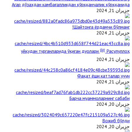
Агар дўзахдан камбағалликдан қўрққанчалик қўрққанида
حزيران 21, 2024
Шайтонга ёрдамчи бўлманг!
حزيران 21, 2024
Расулуллоҳ ﷺ уйқудан турганларида ўқиган дуолари
حزيران 21, 2024
Фақат ёши катталар учун
حزيران 21, 2024
Барча муаммоларнинг сабаби
حزيران 20, 2024
Вожиб бўлди
حزيران 20, 2024