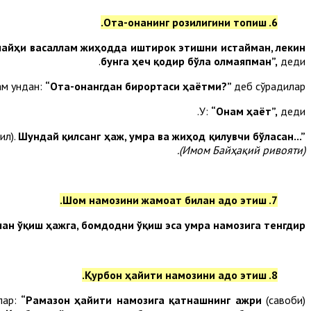
6. Ота-онанинг розилигини топиш.
алайҳи васаллам жиҳодда иштирок этишни истайман, лекин
бунга ҳеч қодир бўла олмаяпман”,
деди.
ам ундан:
“Ота-онангдан бирортаси ҳаётми?”
деб сўрадилар.
У:
“Онам ҳаёт”,
деди.
ил).
Шундай қилсанг ҳаж, умра ва жиҳод қилувчи бўласан...”
(Имом Байҳақий ривояти).
7. Шом намозини жамоат билан адо этиш.
н ўқиш ҳажга, бомдодни ўқиш эса умра намозига тенгдир”.
8. Қурбон ҳайити намозини адо этиш.
лар:
“Рамазон ҳайити намозига қатнашнинг ажри
(савоби)