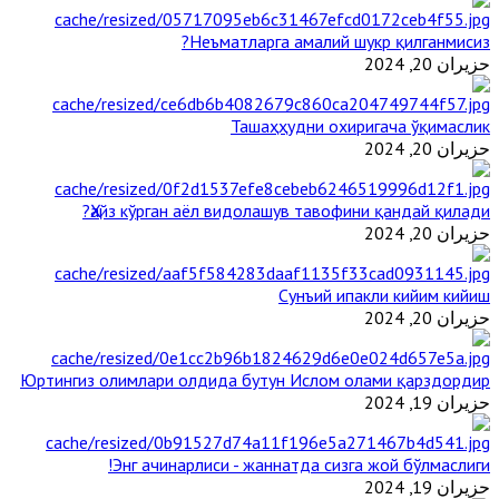
Неъматларга амалий шукр қилганмисиз?
حزيران 20, 2024
Ташаҳҳудни охиригача ўқимаслик
حزيران 20, 2024
Ҳайз кўрган аёл видолашув тавофини қандай қилади?
حزيران 20, 2024
Сунъий ипакли кийим кийиш
حزيران 20, 2024
Юртингиз олимлари олдида бутун Ислом олами қарздордир
حزيران 19, 2024
Энг ачинарлиси - жаннатда сизга жой бўлмаслиги!
حزيران 19, 2024