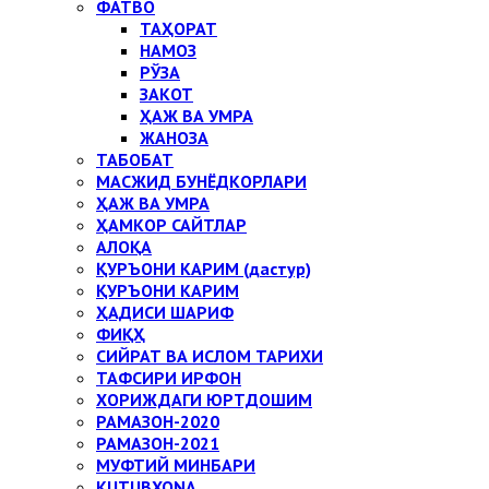
ФАТВО
ТАҲОРАТ
НАМОЗ
РЎЗА
ЗАКОТ
ҲАЖ ВА УМРА
ЖАНОЗА
ТАБОБАТ
МАСЖИД БУНЁДКОРЛАРИ
ҲАЖ ВА УМРА
ҲАМКОР САЙТЛАР
АЛОҚА
ҚУРЪОНИ КАРИМ (дастур)
ҚУРЪОНИ КАРИМ
ҲАДИСИ ШАРИФ
ФИҚҲ
СИЙРАТ ВА ИСЛОМ ТАРИХИ
ТАФСИРИ ИРФОН
ХОРИЖДАГИ ЮРТДОШИМ
РАМАЗОН-2020
РАМАЗОН-2021
МУФТИЙ МИНБАРИ
KUTUBXONA