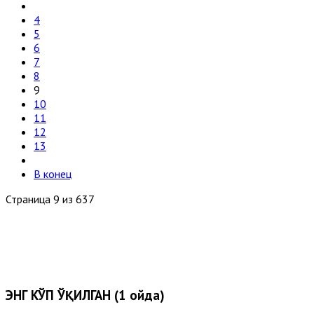
4
5
6
7
8
9
10
11
12
13
В конец
Страница 9 из 637
ЭНГ КЎП ЎҚИЛГАН (1 ойда)