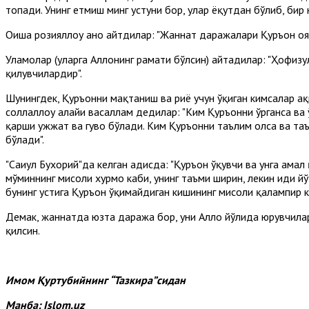
топади. Унинг етмиш минг устуни бор, улар ёқутдан бўлиб, бир
Оиша розияллоҳу анҳо айтдилар: "Жаннат даражалари Қуръон о
Уламолар (уларга Аллоҳнинг раҳмати бўлсин) айтадилар: "Ҳофизу
қилувчилардир".
Шунингдек, Қуръонни мақтаниш ва риё учун ўқиган кимсалар ҳақи
соллаллоҳу алайҳи васаллам дедилар: "Ким Қуръонни ўрганса ва 
қарши ҳужжат ва гувоҳ бўлади. Ким Қуръонни таълим олса ва таъ
бўлади".
"Саҳиҳул Бухорий"да келган ҳадисда: "Қуръон ўқувчи ва унга ама
мўминнинг мисоли хурмо каби, унинг таъми ширин, лекин ҳиди йў
бунинг устига Қуръон ўқимайдиган кишининг мисоли қалампир каби
Демак, жаннатда юзта даража бор, уни Аллоҳ йўлида юрувчиларг
қилсин.
Имом Қуртубийнинг “Тазкира”сидан
Манба:
Islom.uz