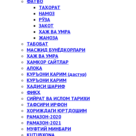
ФАТВО
ТАҲОРАТ
НАМОЗ
РЎЗА
ЗАКОТ
ҲАЖ ВА УМРА
ЖАНОЗА
ТАБОБАТ
МАСЖИД БУНЁДКОРЛАРИ
ҲАЖ ВА УМРА
ҲАМКОР САЙТЛАР
АЛОҚА
ҚУРЪОНИ КАРИМ (дастур)
ҚУРЪОНИ КАРИМ
ҲАДИСИ ШАРИФ
ФИҚҲ
СИЙРАТ ВА ИСЛОМ ТАРИХИ
ТАФСИРИ ИРФОН
ХОРИЖДАГИ ЮРТДОШИМ
РАМАЗОН-2020
РАМАЗОН-2021
МУФТИЙ МИНБАРИ
KUTUBXONA