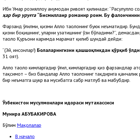
Ибн Умар розияллоҳу анҳумодан ривоят қилинади: “Расулуллоҳ со
ҳар бир уруғга
“Бисмиллаҳир роҳманир роҳим. Бу фалончинин
Фарзанд ўғилми, қизми Аллоҳ таолонинг буюк неъматидир. Бунд
қизни боқишнинг, уларни узатишнинг ўзи бўладими?”, демасдан,
таоло Қуръони каримда марҳамат қилиб шундай дейди:
“(Эй, инсонлар!)
Болаларингизни қашшоқликдан қўрқиб ўлдирма
31 оят).
Аллоҳ таоло кимларгадир ўғил, кимларгадир қиз фарзандлар ато
тақсимот – биз бандалар Аллоҳ таолонинг тақдирига қанчалик 
бир неъматга шукр ва мусибатга сабр матлуб ва маҳбубдир.
Ўзбекистон мусулмонлари идораси мутахассиси
Мунира АБУБАКИРОВА
Бўлим
Мақолалар
В начало