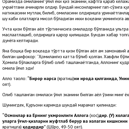
Орамизда ҳомиланинг ўғил ёки қиз эканини, кафтга қараб кела
учраётгани ачинарли ҳолдир. Бундай инсонларнинг гап-сўзига қу
натижасини мутлақ билиб, ҳомиласини олдиришга уринаётганлар
шу каби ҳолатларга мисол бўладиган икки воқеани ҳукмингизга ҳ
Учта қизи бўлган аёл тўртинчисига ҳомиладор бўлганида ультр
маслаҳатлашиб, олдиришга қарор қилишади. Бундан хабар топга
дунёга келтиради.
Яна бошқа бир воқеада тўртта қизи бўлган аёл ҳам замонавий
билган шифокор: “Ҳомилангиз катта бўлиб қолган. Хавфли бўли
Ҳомила бўлакларга бўлиб олиб ташланаётганда, Аллоҳнинг қудра
ҳомила ўғил эди!
Аллоҳ таоло:
“Бирор нарса
(яратиш)
ни ирода қилганида, Уни
оят).
Олиб ташланган ҳомиласи ўғил эканини билган аёл ўзини минг ё
Шунингдек, Қуръони каримда шундай марҳамат қилинади:
“Осмонлар ва Ернинг ҳукмронлиги Аллоҳга
(хос)
дир. (У) хоҳла
уларга ўғил-қизларни жуфтлаб берур ва хоҳлаган кишисини
яратишга)
қодирдир”
(Шўро, 49-50 оят).