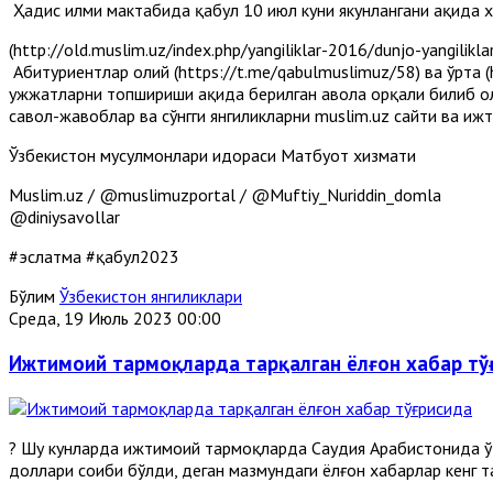
Ҳадис илми мактабида қабул 10 июл куни якунлангани ҳақида х
(http://old.muslim.uz/index.php/yangiliklar-2016/dunjo-yangilikl
Абитуриентлар олий (https://t.me/qabulmuslimuz/58) ва ўрта (
ҳужжатларни топшириши ҳақида берилган ҳавола орқали билиб 
савол-жавоблар ва сўнгги янгиликларни muslim.uz сайти ва иж
Ўзбекистон мусулмонлари идораси Матбуот хизмати
Muslim.uz / @muslimuzportal / @Muftiy_Nuriddin_domla
@diniysavollar
#эслатма #қабул2023
Бўлим
Ўзбекистон янгиликлари
Среда, 19 Июль 2023 00:00
Ижтимоий тармоқларда тарқалган ёлғон хабар тў
? Шу кунларда ижтимоий тармоқларда Саудия Арабистонида ўт
доллари соҳиби бўлди, деган мазмундаги ёлғон хабарлар кенг 