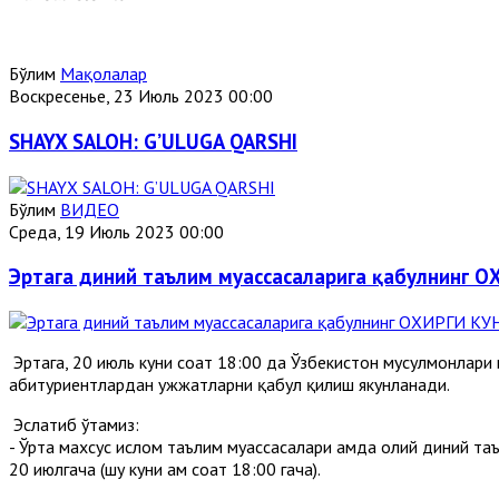
Бўлим
Мақолалар
Воскресенье, 23 Июль 2023 00:00
SHAYX SALOH: G’ULUGA QARSHI
Бўлим
ВИДЕО
Среда, 19 Июль 2023 00:00
Эртага диний таълим муассасаларига қабулнинг О
Эртага, 20 июль куни соат 18:00 да Ўзбекистон мусулмонлари
абитуриентлардан ҳужжатларни қабул қилиш якунланади.
Эслатиб ўтамиз:
- Ўрта махсус ислом таълим муассасалари ҳамда олий диний т
20 июлгача (шу куни ҳам соат 18:00 гача).