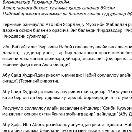
Бисмиллаҳир Роҳманир Роҳийм.
Аллоҳ таолога битмас-туганмас ҳамду санолар бўлсин.
Пайғамбаримизга мукаммал ва батамом салавоту дурудлар бў
Термизий раҳимаҳуллоҳ Ато ибн Ясордан, у Муоз ибн Жабалдан р
даража осмон билан ер орасича. Энг баланди Фирдавсдир. Фирд
Фирдавсни сўранглар".
Ибн Ваҳб айтади: "Бир киши Набий соллаллоҳу алайҳи васалламни
даража, – дедилар у зот, – ҳар бир даражанинг ораси осмон би
иккинчи даражанинг ҳовлилари, уйлари, эшиклари, сўрилари ва
эканини фақатгина Аллоҳ билади".
Абу Саид Худрийдан ривоят қилинади: Набий соллаллоҳу алайҳ
сиғади". (Термизий ривояти).
Абу Саид Худрий розияллоҳу анҳу ривоят қиладилар: "Расулуллоҳ 
ва ҳар бир оятда бир даража кўтарилиб бораверади, ҳатто ўзи 
Расулуллоҳ соллаллоҳу алайҳи васаллам айтдилар: "Соҳиби Қуръо
манзилинг охирги оятни ўқиган жойингдадир", дейилади" (Абу Д
Абу Ҳафс Ибн Аббос розийаллоҳу анҳумодан ривоят қилади: Наби
оятга бир даража берилади. Бу олти минг икки юз ўн олти оятд