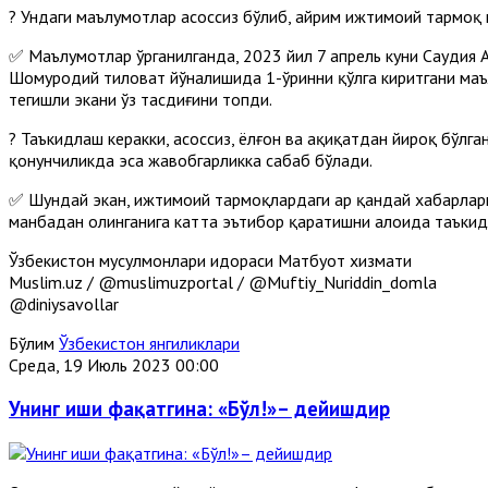
? Ундаги маълумотлар асоссиз бўлиб, айрим ижтимоий тармоқ
✅ Маълумотлар ўрганилганда, 2023 йил 7 апрель куни Саудия 
Шоҳмуродий тиловат йўналишида 1-ўринни қўлга киритгани маъл
тегишли экани ўз тасдиғини топди.
? Таъкидлаш керакки, асоссиз, ёлғон ва ҳақиқатдан йироқ бўл
қонунчиликда эса жавобгарликка сабаб бўлади.
✅ Шундай экан, ижтимоий тармоқлардаги ҳар қандай хабарларн
манбадан олинганига катта эътибор қаратишни алоҳида таъкид
Ўзбекистон мусулмонлари идораси Матбуот хизмати
Muslim.uz / @muslimuzportal / @Muftiy_Nuriddin_domla
@diniysavollar
Бўлим
Ўзбекистон янгиликлари
Среда, 19 Июль 2023 00:00
Унинг иши фақатгина: «Бўл!»– дейишдир