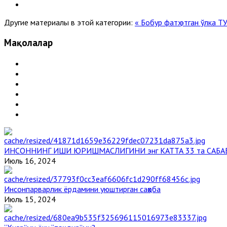
Другие материалы в этой категории:
« Бобур фатҳ этган ўлка
Т
Мақолалар
ИНСОННИНГ ИШИ ЮРИШМАСЛИГИНИ энг КАТТА 33 та САБА
Июль 16, 2024
Инсонпарварлик ёрдамини уюштирган саҳоба
Июль 15, 2024