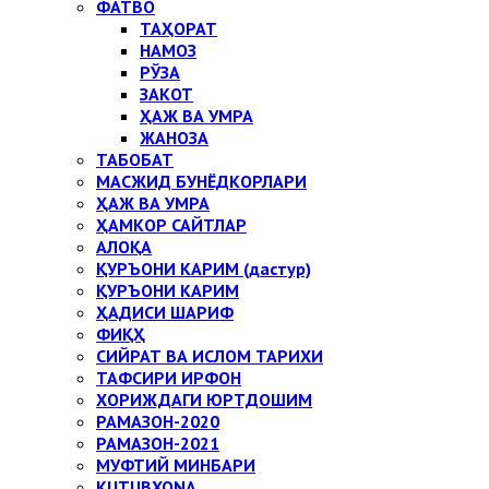
ФАТВО
ТАҲОРАТ
НАМОЗ
РЎЗА
ЗАКОТ
ҲАЖ ВА УМРА
ЖАНОЗА
ТАБОБАТ
МАСЖИД БУНЁДКОРЛАРИ
ҲАЖ ВА УМРА
ҲАМКОР САЙТЛАР
АЛОҚА
ҚУРЪОНИ КАРИМ (дастур)
ҚУРЪОНИ КАРИМ
ҲАДИСИ ШАРИФ
ФИҚҲ
СИЙРАТ ВА ИСЛОМ ТАРИХИ
ТАФСИРИ ИРФОН
ХОРИЖДАГИ ЮРТДОШИМ
РАМАЗОН-2020
РАМАЗОН-2021
МУФТИЙ МИНБАРИ
KUTUBXONA