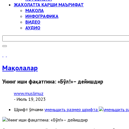
ЖАҲОЛАТГА ҚАРШИ МАЪРИФАТ
МАҚОЛА
ИНФОГРАФИКА
ВИДЕО
АУДИО
Мақолалар
Унинг иши фақатгина: «Бўл!»– дейишдир
www.muslimuz
- Июль 19, 2023
Шрифт ўлчами
уменьшить размер шрифта