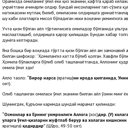
Орамизда ҳомиланинг ўғил ёки қиз эканини, кафтга қараб кела
учраётгани ачинарли ҳолдир. Бундай инсонларнинг гап-сўзига қу
натижасини мутлақ билиб, ҳомиласини олдиришга уринаётганлар
шу каби ҳолатларга мисол бўладиган икки воқеани ҳукмингизга ҳ
Учта қизи бўлган аёл тўртинчисига ҳомиладор бўлганида ультр
маслаҳатлашиб, олдиришга қарор қилишади. Бундан хабар топга
дунёга келтиради.
Яна бошқа бир воқеада тўртта қизи бўлган аёл ҳам замонавий
билган шифокор: “Ҳомилангиз катта бўлиб қолган. Хавфли бўли
Ҳомила бўлакларга бўлиб олиб ташланаётганда, Аллоҳнинг қудра
ҳомила ўғил эди!
Аллоҳ таоло:
“Бирор нарса
(яратиш)
ни ирода қилганида, Уни
оят).
Олиб ташланган ҳомиласи ўғил эканини билган аёл ўзини минг ё
Шунингдек, Қуръони каримда шундай марҳамат қилинади:
“Осмонлар ва Ернинг ҳукмронлиги Аллоҳга
(хос)
дир. (У) хоҳла
уларга ўғил-қизларни жуфтлаб берур ва хоҳлаган кишисини
яратишга)
қодирдир”
(Шўро, 49-50 оят).