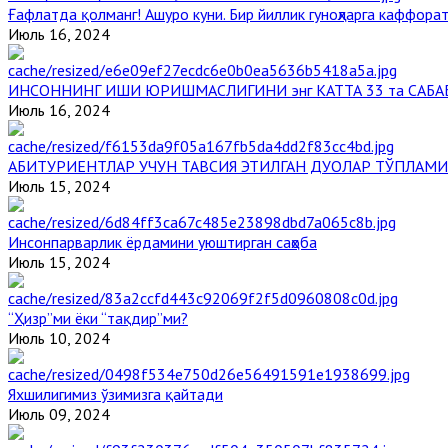
Ғафлатда қолманг! Ашуро куни. Бир йиллик гуноҳларга каффорат
Июль 16, 2024
ИНСОННИНГ ИШИ ЮРИШМАСЛИГИНИ энг КАТТА 33 та САБА
Июль 16, 2024
АБИТУРИЕНТЛАР УЧУН ТАВСИЯ ЭТИЛГАН ДУОЛАР ТЎПЛАМИ
Июль 15, 2024
Инсонпарварлик ёрдамини уюштирган саҳоба
Июль 15, 2024
“Ҳизр”ми ёки “тақдир”ми?
Июль 10, 2024
Яхшилигимиз ўзимизга қайтади
Июль 09, 2024