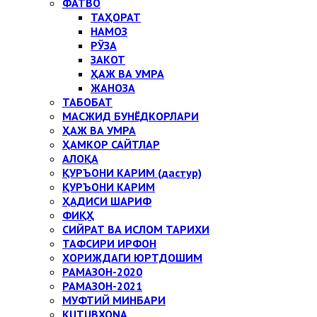
ФАТВО
ТАҲОРАТ
НАМОЗ
РЎЗА
ЗАКОТ
ҲАЖ ВА УМРА
ЖАНОЗА
ТАБОБАТ
МАСЖИД БУНЁДКОРЛАРИ
ҲАЖ ВА УМРА
ҲАМКОР САЙТЛАР
АЛОҚА
ҚУРЪОНИ КАРИМ (дастур)
ҚУРЪОНИ КАРИМ
ҲАДИСИ ШАРИФ
ФИҚҲ
СИЙРАТ ВА ИСЛОМ ТАРИХИ
ТАФСИРИ ИРФОН
ХОРИЖДАГИ ЮРТДОШИМ
РАМАЗОН-2020
РАМАЗОН-2021
МУФТИЙ МИНБАРИ
KUTUBXONA