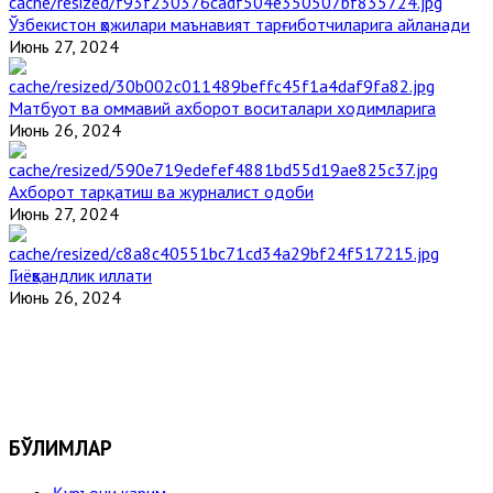
Ўзбекистон ҳожилари маънавият тарғиботчиларига айланади
Июнь 27, 2024
Матбуот ва оммавий ахборот воситалари ходимларига
Июнь 26, 2024
Ахборот тарқатиш ва журналист одоби
Июнь 27, 2024
Гиёҳвандлик иллати
Июнь 26, 2024
БЎЛИМЛАР
Қуръони карим