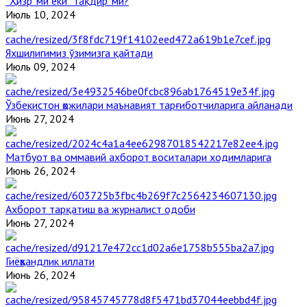
“Ҳизр”ми ёки “тақдир”ми?
Июль 10, 2024
Яхшилигимиз ўзимизга қайтади
Июль 09, 2024
Ўзбекистон ҳожилари маънавият тарғиботчиларига айланади
Июнь 27, 2024
Матбуот ва оммавий ахборот воситалари ходимларига
Июнь 26, 2024
Ахборот тарқатиш ва журналист одоби
Июнь 27, 2024
Гиёҳвандлик иллати
Июнь 26, 2024