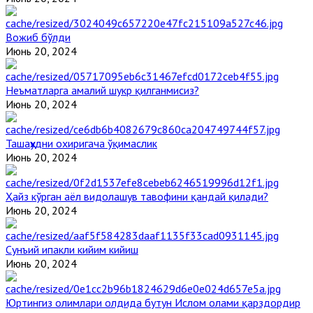
Вожиб бўлди
Июнь 20, 2024
Неъматларга амалий шукр қилганмисиз?
Июнь 20, 2024
Ташаҳҳудни охиригача ўқимаслик
Июнь 20, 2024
Ҳайз кўрган аёл видолашув тавофини қандай қилади?
Июнь 20, 2024
Сунъий ипакли кийим кийиш
Июнь 20, 2024
Юртингиз олимлари олдида бутун Ислом олами қарздордир