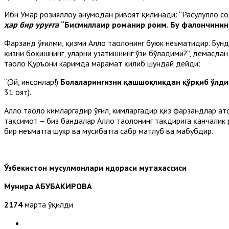
Ибн Умар розияллоҳу анҳумодан ривоят қилинади: “Расулуллоҳ со
ҳар бир уруғга
“Бисмиллаҳир роҳманир роҳим. Бу фалончинин
Фарзанд ўғилми, қизми Аллоҳ таолонинг буюк неъматидир. Бунд
қизни боқишнинг, уларни узатишнинг ўзи бўладими?”, демасдан,
таоло Қуръони каримда марҳамат қилиб шундай дейди:
“(Эй, инсонлар!)
Болаларингизни қашшоқликдан қўрқиб ўлдирма
31 оят).
Аллоҳ таоло кимларгадир ўғил, кимларгадир қиз фарзандлар ато
тақсимот – биз бандалар Аллоҳ таолонинг тақдирига қанчалик 
бир неъматга шукр ва мусибатга сабр матлуб ва маҳбубдир.
Ўзбекистон мусулмонлари идораси мутахассиси
Мунира АБУБАКИРОВА
2174
марта ўқилди