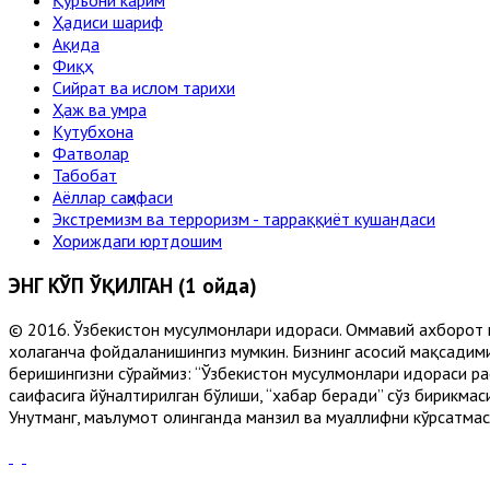
Ҳадиси шариф
Ақида
Фиқҳ
Сийрат ва ислом тарихи
Ҳаж ва умра
Кутубхона
Фатволар
Табобат
Аёллар саҳифаси
Экстремизм ва терроризм - тарраққиёт кушандаси
Хориждаги юртдошим
ЭНГ КЎП ЎҚИЛГАН (1 ойда)
© 2016. Ўзбекистон мусулмонлари идораси. Оммавий ахборот 
хоҳлаганча фойдаланишингиз мумкин. Бизнинг асосий мақсадими
беришингизни сўраймиз: “Ўзбекистон мусулмонлари идораси рас
саҳифасига йўналтирилган бўлиши, “хабар беради” сўз бирикмас
Унутманг, маълумот олинганда манзил ва муаллифни кўрсатмасл