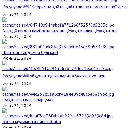
Расулуллоҳ ﷺ “Қабримни қайта-қайта зиёрат қилманглар” де
Июнь 21, 2024
Агар дўзахдан камбағалликдан қўрққанчалик қўрққанида
Июнь 21, 2024
Шайтонга ёрдамчи бўлманг!
Июнь 21, 2024
Расулуллоҳ ﷺ уйқудан турганларида ўқиган дуолари
Июнь 21, 2024
Фақат ёши катталар учун
Июнь 21, 2024
Барча муаммоларнинг сабаби
Июнь 20, 2024