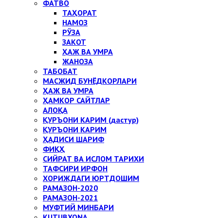
ФАТВО
ТАҲОРАТ
НАМОЗ
РЎЗА
ЗАКОТ
ҲАЖ ВА УМРА
ЖАНОЗА
ТАБОБАТ
МАСЖИД БУНЁДКОРЛАРИ
ҲАЖ ВА УМРА
ҲАМКОР САЙТЛАР
АЛОҚА
ҚУРЪОНИ КАРИМ (дастур)
ҚУРЪОНИ КАРИМ
ҲАДИСИ ШАРИФ
ФИҚҲ
СИЙРАТ ВА ИСЛОМ ТАРИХИ
ТАФСИРИ ИРФОН
ХОРИЖДАГИ ЮРТДОШИМ
РАМАЗОН-2020
РАМАЗОН-2021
МУФТИЙ МИНБАРИ
KUTUBXONA