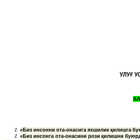
УЛУҒ У
К
Z
«Биз инсонни ота-онасига яхшилик қилишга бу
Z
«Биз инсонга ота-онасини рози қилишни буюрд