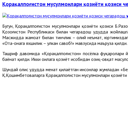
Қорақалпоғистон мусулмонлари қозиёти қозиси 
Бугун, Қорақалпоғистон мусулмонлари қозиёти қозиси Б.Раз
Қозоғистон Республикаси билан чегарадош ҳудудда жойлаш
Масжидда жамоат билан тинчлик – олий неъмат, юртимиздаги
«Ота-онага яхшилик – улкан савоб!» мавзусида маъруза қилди.
Ташриф давомида «Қорақалпоғистон» посёлка фуқаролари йиғ
баёнат қилди. Икки оилага қозиёт ҳисобидан озиқ-овқат маҳс
Шундай олис ҳудудда меҳнат қилаётган инсонлар жумладан «Б
Қ.Қошимбетоваларга Қорақалпоғистон мусулмонлари қозиёти 