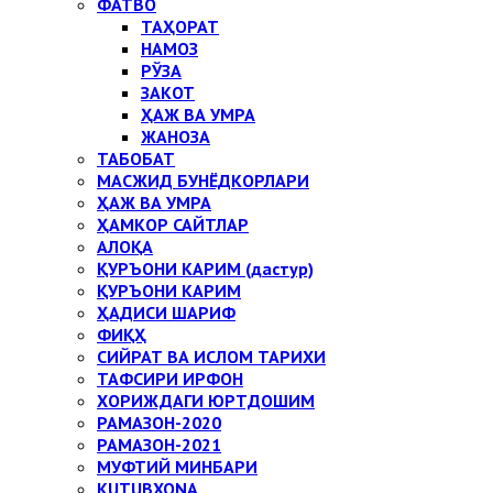
ФАТВО
ТАҲОРАТ
НАМОЗ
РЎЗА
ЗАКОТ
ҲАЖ ВА УМРА
ЖАНОЗА
ТАБОБАТ
МАСЖИД БУНЁДКОРЛАРИ
ҲАЖ ВА УМРА
ҲАМКОР САЙТЛАР
АЛОҚА
ҚУРЪОНИ КАРИМ (дастур)
ҚУРЪОНИ КАРИМ
ҲАДИСИ ШАРИФ
ФИҚҲ
СИЙРАТ ВА ИСЛОМ ТАРИХИ
ТАФСИРИ ИРФОН
ХОРИЖДАГИ ЮРТДОШИМ
РАМАЗОН-2020
РАМАЗОН-2021
МУФТИЙ МИНБАРИ
KUTUBXONA