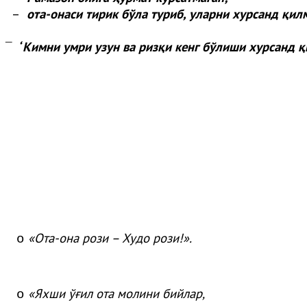
–
ота-онаси тирик бўла туриб, уларни хурсанд қил
“
Кимни умри узун ва ризқи кенг бўлиши хурсанд қ
¯
«
Ота
-она
рози
– Худо
рози
!»
.
o
«
Яхши
ўғ
ил
ота
молини
бийлар
,
o