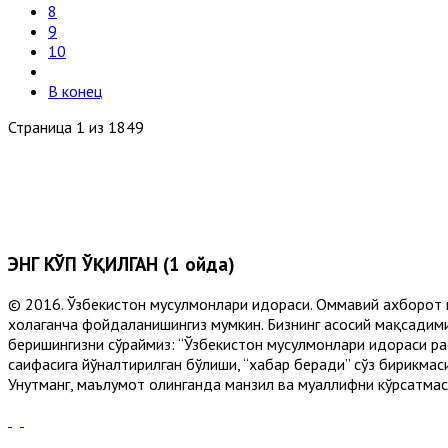
8
9
10
В конец
Страница 1 из 1849
ЭНГ КЎП ЎҚИЛГАН (1 ойда)
© 2016. Ўзбекистон мусулмонлари идораси. Оммавий ахборот 
хоҳлаганча фойдаланишингиз мумкин. Бизнинг асосий мақсадими
беришингизни сўраймиз: “Ўзбекистон мусулмонлари идораси рас
саҳифасига йўналтирилган бўлиши, “хабар беради” сўз бирикмас
Унутманг, маълумот олинганда манзил ва муаллифни кўрсатмасл