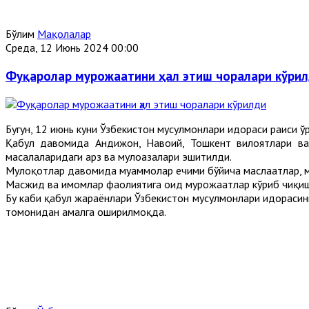
Бўлим
Мақолалар
Среда, 12 Июнь 2024 00:00
Фуқаролар мурожаатини ҳал этиш чоралари кўри
Бугун, 12 июнь куни Ўзбекистон мусулмонлари идораси раиси
Қабул давомида Андижон, Навоий, Тошкент вилоятлари ва 
масалаларидаги арз ва мулоҳазалари эшитилди.
Мулоқотлар давомида муаммолар ечими бўйича маслаҳатлар, м
Масжид ва имомлар фаолиятига оид мурожаатлар кўриб чиқиш
Бу каби қабул жараёнлари Ўзбекистон мусулмонлари идорасини
томонидан амалга оширилмоқда.