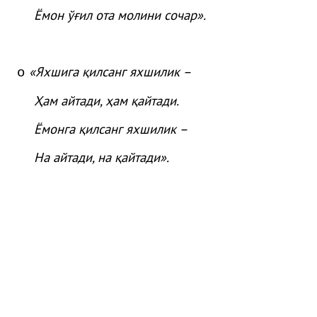
Ёмон
ўғ
ил
ота
молини
сочар
»
.
«Яхшига қилсанг яхшилик –
o
Ҳам айтади, ҳам қайтади.
Ёмонга қилсанг яхшилик –
На айтади, на қайтади».