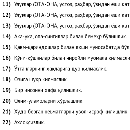
11)
Улуғлар (
ОТА-ОНА, устоз, раҳбар, ўзидан ёши кат
12)
Улуғлар
(
ОТА-ОНА, устоз, раҳбар, ўзидан ёши кат
13)
Улуғлар
(
ОТА-ОНА, устоз, раҳбар, ўзидан ёши кат
14)
Ака-ука, опа-сингиллар билан бемеҳр бўлишлик.
15)
Қавм-қариндошлар билан яхши муносабатда бўл
16)
Қўни-қўшнилар билан чиройли муомала қилмасли
17)
Ўтганларнинг ҳақларига дуо қилмаслик.
18)
Озига шукр қилмаслик.
19)
Бир инсонни хафа қилишлик.
20)
Олим-уламоларни
хўрлашлик
.
21)
Худо
берган
неъматларни
увол-исроф
қилишлик
.
22)
Ахлоқсизлик.