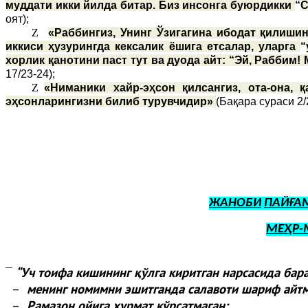
муддати икки йилда битар. Биз инсонга буюрдикки
“
С
оят);
Z
«Раббингиз, Унинг Ўзигагина ибодат қилишин
иккиси ҳузурингда кексалик ёшига етсалар, уларга
“
хорлик қанотини паст тут ва дуода айт: “Эй, Раббим!
17/23-24);
Z
«Ниманики хайр-эҳсон қилсангиз, ота-она,
эҳсонларингизни билиб турувчидир»
(Бақара сураси 2/
ЖАНОБИ
ПАЙҒА
МЕҲР-
“
Уч тоифа кишининг қўлга киритган нарсасида бар
¯
–
менинг номимни эшитганда салавоти шариф айтм
–
Рамазон ойига ҳурмат кўрсатмаган;