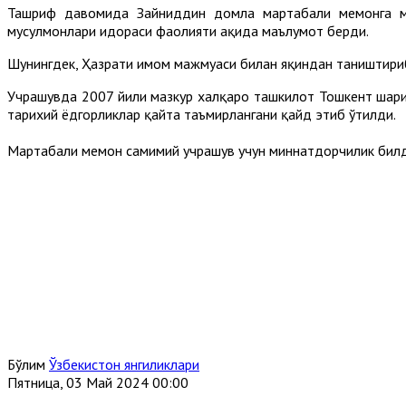
Ташриф давомида Зайниддин домла мартабали меҳмонга мам
мусулмонлари идораси фаолияти ҳақида маълумот берди.
Шунингдек, Ҳазрати имом мажмуаси билан яқиндан таништириб
Учрашувда 2007 йили мазкур халқаро ташкилот Тошкент шаҳри
тарихий ёдгорликлар қайта таъмирлангани қайд этиб ўтилди.
Мартабали меҳмон самимий учрашув учун миннатдорчилик бил
Бўлим
Ўзбекистон янгиликлари
Пятница, 03 Май 2024 00:00