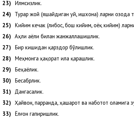
23)
Илмсизлик.
24)
Турар жой (яшайдиган уй, ишхона) ларни озода т
25)
Кийим кечак (либос, бош кийим, оёқ кийим) ларн
26)
Аҳли
аёли
билан
жанжаллашишлик
.
27)
Бир кишидан қарздор бўлишлик.
28)
Меҳ
монга
ҳақорат
ила
қарашлик
.
29)
Беҳаёлик.
30)
Бесабрлик.
31)
Дангасалик.
32)
Ҳайвон
,
парранда
,
ҳашарот
ва
наботот
оламига
з
33)
Ёлғон
гапиришлик
.