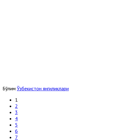
Бўлим
Ўзбекистон янгиликлари
1
2
3
4
5
6
7