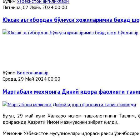
Бўлим
Ўзбекистон янгиликлари
Пятница, 07 Июнь 2024 00:00
Юксак эътибордан бўлғуси ҳожиларимиз беҳад ш
Бўлим
Видеолавҳалар
Среда, 29 Май 2024 00:00
Мартабали меҳмонга Диний идора фаолияти тан
Бугун, 29 май куни Халқаро ислом ташкилотининг Таълим
доирасида Ҳазрати Имом мажмуасини зиёрат қилди.
Меҳмонни Ўзбекистон мусулмонлари идораси раиси ўринбосар