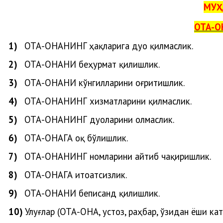
МУҲ
ОТА-О
1)
ОТА-ОНАНИ
НГ
ҳақларига
дуо
қилмаслик
.
2)
ОТА-ОНАНИ беҳурмат қилишлик.
3)
ОТА-ОНАНИ кўнгилларини оғритишлик.
4)
ОТА-ОНАНИНГ хизматларини қилмаслик.
5)
ОТА-ОНАНИНГ дуоларини олмаслик.
6)
ОТА-ОНАГА оқ бўлишлик.
7)
ОТА-ОНАНИНГ номларини айтиб чақиришлик.
8)
ОТА-ОНАГА итоатсизлик.
9)
ОТА-ОНАНИ беписанд қилишлик.
10)
Улуғлар (ОТА-ОНА, устоз, раҳбар, ўзидан ёши ка