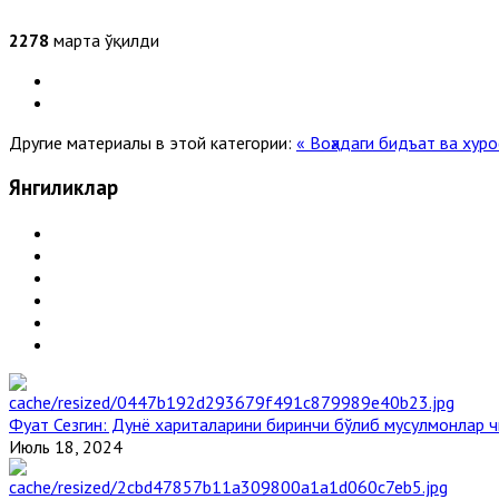
2278
марта ўқилди
Другие материалы в этой категории:
« Воҳадаги бидъат ва ху
Янгиликлар
Фуат Сезгин: Дунё хариталарини биринчи бўлиб мусулмонлар ч
Июль 18, 2024