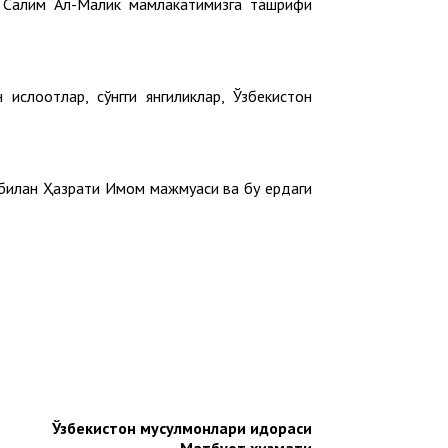
р Салим Ал-Малик мамлакатимизга ташрифи
лоҳотлар, сўнгги янгиликлар, Ўзбекистон
 билан Ҳазрати Имом мажмуаси ва бу ердаги
Ўзбекистон мусулмонлари идораси
Матбуот хизмати