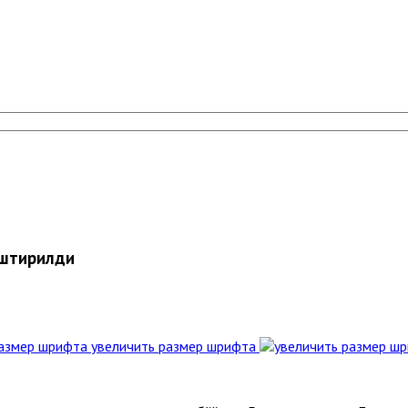
иштирилди
увеличить размер шрифта