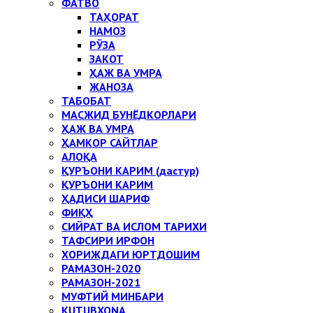
ФАТВО
ТАҲОРАТ
НАМОЗ
РЎЗА
ЗАКОТ
ҲАЖ ВА УМРА
ЖАНОЗА
ТАБОБАТ
МАСЖИД БУНЁДКОРЛАРИ
ҲАЖ ВА УМРА
ҲАМКОР САЙТЛАР
АЛОҚА
ҚУРЪОНИ КАРИМ (дастур)
ҚУРЪОНИ КАРИМ
ҲАДИСИ ШАРИФ
ФИҚҲ
СИЙРАТ ВА ИСЛОМ ТАРИХИ
ТАФСИРИ ИРФОН
ХОРИЖДАГИ ЮРТДОШИМ
РАМАЗОН-2020
РАМАЗОН-2021
МУФТИЙ МИНБАРИ
KUTUBXONA