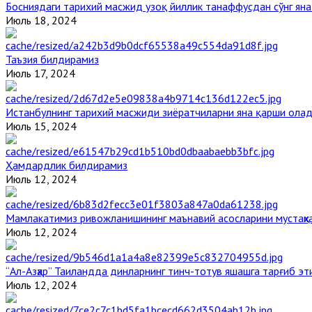
Босниядаги тарихий масжид узоқ йиллик танаффусдан сўнг ян
Июль 18, 2024
Таъзия билдирамиз
Июль 17, 2024
Истанбулнинг тарихий масжиди зиёратчиларни яна қарши ола
Июль 15, 2024
Ҳамдардлик билдирамиз
Июль 12, 2024
Мамлакатимиз ривожланишининг маънавий асосларини мустаҳка
Июль 12, 2024
“Ал-Азҳар” Таиландда динларнинг тинч-тотув яшашга тарғиб э
Июль 12, 2024