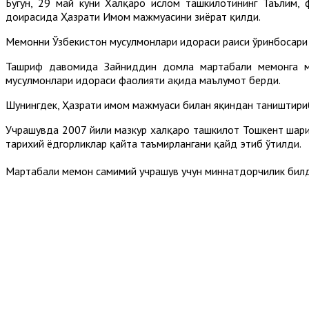
Бугун, 29 май куни Халқаро ислом ташкилотининг Таълим
доирасида Ҳазрати Имом мажмуасини зиёрат қилди.
Меҳмонни Ўзбекистон мусулмонлари идораси раиси ўринбосар
Ташриф давомида Зайниддин домла мартабали меҳмонга мам
мусулмонлари идораси фаолияти ҳақида маълумот берди.
Шунингдек, Ҳазрати имом мажмуаси билан яқиндан таништириб
Учрашувда 2007 йили мазкур халқаро ташкилот Тошкент шаҳри
тарихий ёдгорликлар қайта таъмирлангани қайд этиб ўтилди.
Мартабали меҳмон самимий учрашув учун миннатдорчилик бил