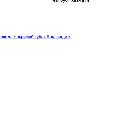
окида маърифий суҳбат ўтказилди »