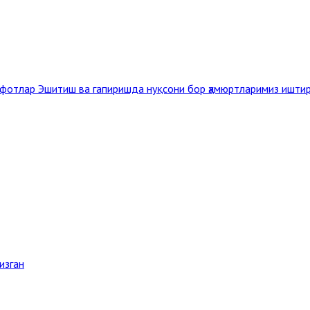
рофотлар
Эшитиш ва гапиришда нуқсони бор ҳамюртларимиз иштир
изган