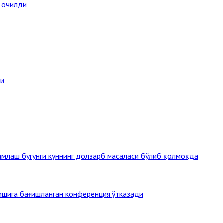
а очилди
ди
млаш бугунги куннинг долзарб масаласи бўлиб қолмоқда
тишига бағишланган конференция ўтказади