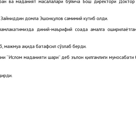
, фан ва маданият масалалари бўйича Бош директори Докто
и Зайниддин домла Эшонқулов самимий кутиб олди.
лакатимизда диний-маърифий соҳада амалга оширилаётган ис
, мажмуа ҳақида батафсил сўзлаб берди.
ни “Ислом маданияти шаҳри” деб эълон қилганлиги муносабати
дирди.