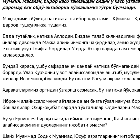
мумкин. Масалан, бирор касб танлашдан олдин у касб ўзга
даромад ёки обрў-эътиборни кўзлашимиз тўғри бўлмайди.
Мақсадимиз йўлида натижага эътибор қаратамиз. Кўпинча: “Қан
дарров тушкунликка тушамиз.
Ёдда тутайлик, натижа Аллоҳдан. Биздан талаб қилинадигани ф
йиллар давомида Макка аҳлини иймонга чақирдилар, аммо жуд
етказиш учун Тоифга бордилар. У ерда ўз юртларидан ҳам ёмон
қилавердилар.
Бундай қараса, ушбу сафардан ҳеч қандай натижа бўлмагандай к
борарди. Улар Қуръонни у зот алайҳиссаломдан эшитиб, мусул
жинлар Исломни қабул қилди. Бу ҳолатни Расули акрам соллаллоҳ
Ҳаракатларимиз ортидан ўзгариш сезмасак, бу натижа йўқ эка
Иброҳим алайҳиссаломнинг ҳаётларида ҳам бизга гўзал намуна бо
бошладилар. Охир-оқибат саҳрода тўхтадилар. Одамларни Макк
Бугун Ернинг ҳеч бир қитъасида иймон келтирмаган, Каъбага ин
алайҳиссаломнинг дуоларининг ижобати эмасми?
Шайх Муҳаммад Содиқ Муҳаммад Юсуф ҳазратларининг китоблари