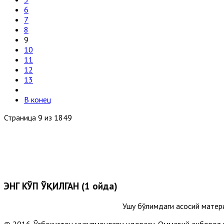
6
7
8
9
10
11
12
13
В конец
Страница 9 из 1849
ЭНГ КЎП ЎҚИЛГАН (1 ойда)
Ушу бўлимдаги асосий матер