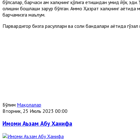
бўлсалар, барчаси ҳам халқнинг қўлига етишидан умид йўқ эди
олишни бошлаши зарур бўлган. Аммо Ҳазрат халқнинг ҳаётида 
барчамизга маълум.
Парвардигор бизга расуллари ва солиҳ бандалари ҳаётида гўза
Бўлим
Мақолалар
Вторник, 25 Июль 2023 00:00
Имоми Аъзам Абу Ҳанифа