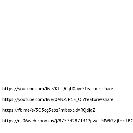
https://youtube.com/live/KL_9CgU0ayo?feature=share
https://youtube.com/live/04NZJP1E_OI?feature=share
https://fb.me/e/3O3cg3ebz?mibextid=RQdjqZ
https://us06web.zoom.us/j/87574287131?pwd=MWk2ZjlHcT