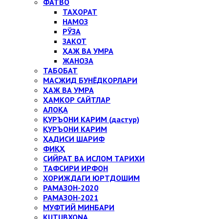
ФАТВО
ТАҲОРАТ
НАМОЗ
РЎЗА
ЗАКОТ
ҲАЖ ВА УМРА
ЖАНОЗА
ТАБОБАТ
МАСЖИД БУНЁДКОРЛАРИ
ҲАЖ ВА УМРА
ҲАМКОР САЙТЛАР
АЛОҚА
ҚУРЪОНИ КАРИМ (дастур)
ҚУРЪОНИ КАРИМ
ҲАДИСИ ШАРИФ
ФИҚҲ
СИЙРАТ ВА ИСЛОМ ТАРИХИ
ТАФСИРИ ИРФОН
ХОРИЖДАГИ ЮРТДОШИМ
РАМАЗОН-2020
РАМАЗОН-2021
МУФТИЙ МИНБАРИ
KUTUBXONA